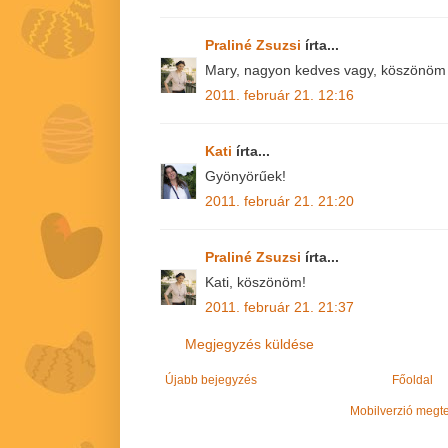
Praliné Zsuzsi
írta...
Mary, nagyon kedves vagy, köszönöm
2011. február 21. 12:16
Kati
írta...
Gyönyörűek!
2011. február 21. 21:20
Praliné Zsuzsi
írta...
Kati, köszönöm!
2011. február 21. 21:37
Megjegyzés küldése
Újabb bejegyzés
Főoldal
Mobilverzió megt