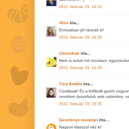
2011. február 19. 16:12
Ottis
írta...
Ennivalóan jól néznek ki!
2011. február 19. 16:25
Citromhab
írta...
Nem is tudok mit mondani, egyszerűe
2011. február 19. 16:33
Túry Amália
írta...
Csodásak! Ez a liofilizált gyümi nagyon
remélem összefutok vele valamikor, val
2011. február 19. 19:25
Gesztenye receptjei
írta...
Nagyon klasszul néz ki!