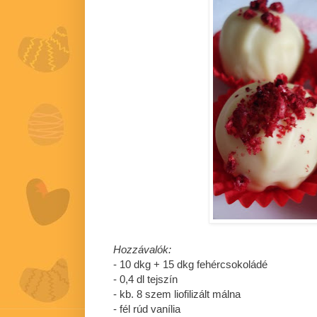
Hozzávalók:
- 10 dkg + 15 dkg fehércsokoládé
- 0,4 dl tejszín
- kb. 8 szem liofilizált málna
- fél rúd vanília