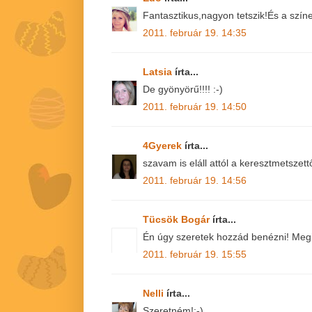
Fantasztikus,nagyon tetszik!És a szín
2011. február 19. 14:35
Latsia
írta...
De gyönyörű!!!! :-)
2011. február 19. 14:50
4Gyerek
írta...
szavam is eláll attól a keresztmetszettő
2011. február 19. 14:56
Tücsök Bogár
írta...
Én úgy szeretek hozzád benézni! Megint
2011. február 19. 15:55
Nelli
írta...
Szeretném!:-)