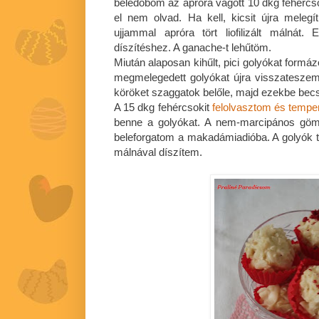
beledobom az apróra vágott 10 dkg fehércso
el nem olvad. Ha kell, kicsit újra meleg
ujjammal apróra tört liofilizált málnát
díszítéshez. A ganache-t lehűtöm.
Miután alaposan kihűlt, pici golyókat formá
megmelegedett golyókat újra visszateszem
köröket szaggatok belőle, majd ezekbe bec
A 15 dkg fehércsokit
felolvasztom és tempe
benne a golyókat. A nem-marcipános göm
beleforgatom a makadámiadióba. A golyók tetejé
málnával díszítem.