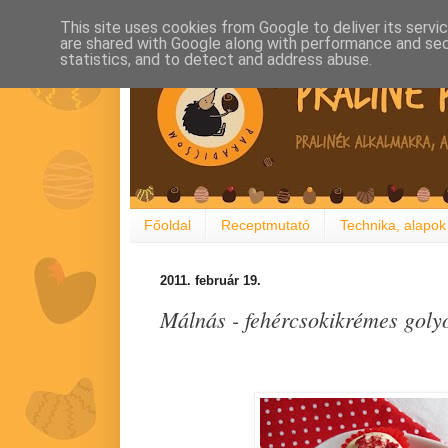
This site uses cookies from Google to deliver its servi
are shared with Google along with performance and secu
statistics, and to detect and address abuse.
Főoldal
Receptmutató
Technika, alapok
2011. február 19.
Málnás - fehércsokikrémes goly