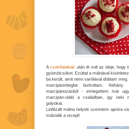
A
csokifalatkák
után itt volt az ideje, hogy 
gyümölcsöket. Ezúttal a málnával kísérlete
ba került, amit némi vaníliával dobtam me
marcipánrétegbe burkoltam. Néhány
marcipánozásból - emlegettem már ugy
marcipán-utáló a családban, így neki
golyókat.
Liofilizált málna helyett szerintem apróra v
működik a recept!