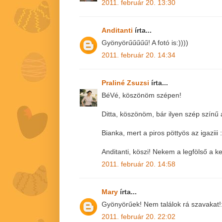
2011. február 20. 13:30
Anditanti
írta...
Gyönyörűűűűű! A fotó is:))))
2011. február 20. 14:34
Praliné Zsuzsi
írta...
BéVé, köszönöm szépen!
Ditta, köszönöm, bár ilyen szép színű 
Bianka, mert a piros pöttyös az igaziii :
Anditanti, köszi! Nekem a legfölső a 
2011. február 20. 14:58
Mary
írta...
Gyönyörűek! Nem találok rá szavakat!
2011. február 20. 22:02