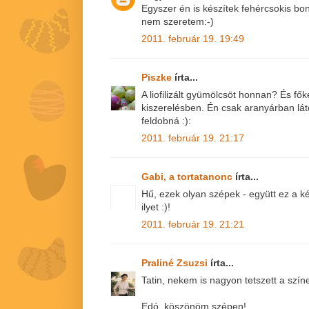
Egyszer én is készítek fehércsokis bo
nem szeretem:-)
2011. február 19. 19:49
Piszke
írta...
A liofilizált gyümölcsöt honnan? És fők
kiszerelésben. Én csak aranyárban lát
feldobná :):
2011. február 19. 21:17
Gabi, a tortatanonc
írta...
Hű, ezek olyan szépek - együtt ez a ké
ilyet :)!
2011. február 19. 21:21
Praliné Zsuzsi
írta...
Tatin, nekem is nagyon tetszett a színe
Edó, köszönöm szépen!