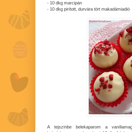
- 10 dkg marcipán
- 10 dkg pirított, durvára tört makadámiadió
A tejszínbe belekaparom a vaníliamag