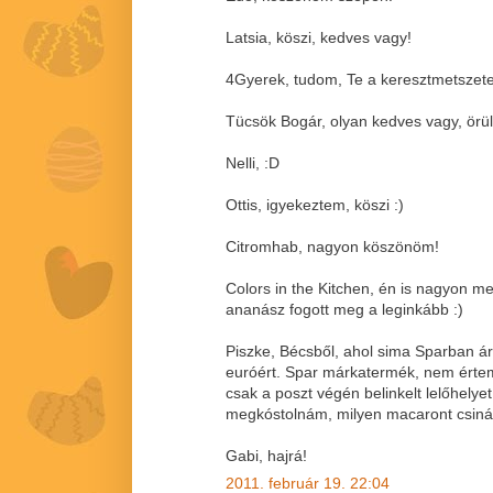
Latsia, köszi, kedves vagy!
4Gyerek, tudom, Te a keresztmetszete
Tücsök Bogár, olyan kedves vagy, örü
Nelli, :D
Ottis, igyekeztem, köszi :)
Citromhab, nagyon köszönöm!
Colors in the Kitchen, én is nagyon m
ananász fogott meg a leginkább :)
Piszke, Bécsből, ahol sima Sparban á
euróért. Spar márkatermék, nem értem, 
csak a poszt végén belinkelt lelőhelye
megkóstolnám, milyen macaront csinál
Gabi, hajrá!
2011. február 19. 22:04