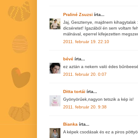
Praliné Zsuzsi
írta...
Jaj, Gesztenye, majdnem kihagytalak 
dicséretet! Igazából én sem voltam feh
málnával, eperrel kifejezetten megsze
2011. február 19. 22:10
bévé
írta...
ez aztán a nekem való édes bűnbeesé
2011. február 20. 0:07
Ditta tortái
írta...
Gyönyörűek,nagyon tetszik a kép is!
2011. február 20. 9:38
Bianka
írta...
A képek csodásak és ez a piros pötty