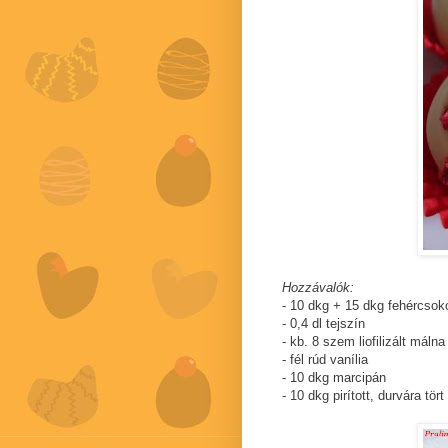
Hozzávalók:
- 10 dkg + 15 dkg fehércsok
- 0,4 dl tejszín
- kb. 8 szem liofilizált málna
- fél rúd vanília
- 10 dkg marcipán
- 10 dkg pirított, durvára tö