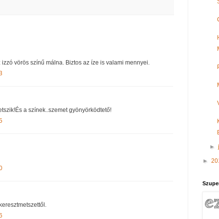
izzó vörös színű málna. Biztos az íze is valami mennyei.
3
etszik!És a színek..szemet gyönyörködtető!
5
►
►
20
0
Szupe
 keresztmetszettől.
6