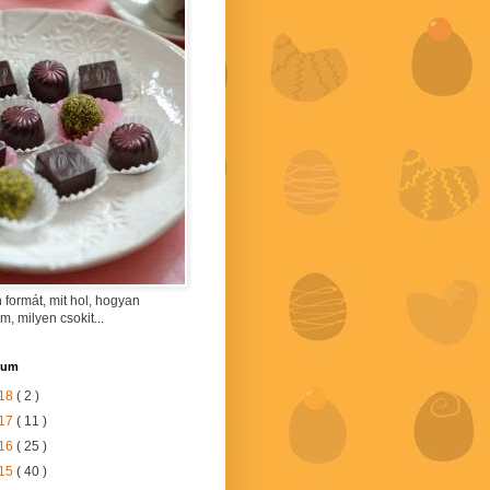
 formát, mit hol, hogyan
am, milyen csokit...
vum
18
( 2 )
17
( 11 )
16
( 25 )
15
( 40 )