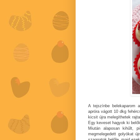
A tejszínbe belekaparom a
apróra vágott 10 dkg fehérc
kicsit újra melegíthetek rajt
Egy keveset hagyok ki belől
Miután alaposan kihűlt, p
megmelegedett golyókat újr
szaggatok belőle, majd eze