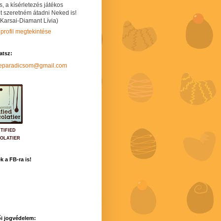
s, a kísérletezés játékos
t szeretném átadni Neked is!
 Karsai-Diamant Lívia)
 profil megtekintése
hatsz:
neparadicsom@gmail.com
TIFIED
OLATIER
k a FB-ra is!
i jogvédelem: