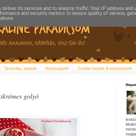
deliver its services and to analyze traffic. Your IP address and
formance and security metrics to ensure quality of service, ge
 abuse.
Technika, alapok
Könyvajánló
Csokis helyek & események
Magam
kikrémes golyó
textúr
Mottóm
minden
megtal