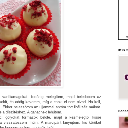
W
Itt is
 vaníliamagokat, forrásig melegítem, majd beledobom az
sokit, és addig keverem, míg a csoki el nem olvad. Ha kell,
a. Ekkor beleszórom az ujjammal apróra tört liofilizált málnát.
Bonbo
e a díszítéshez. A ganache-t lehűtöm.
ici golyókat formázok belőle, majd a kézmelegtől kissé
a visszateszem hűlni. A marcipánt kinyújtom, kis köröket
kbe becsomagolom a golyók felét.