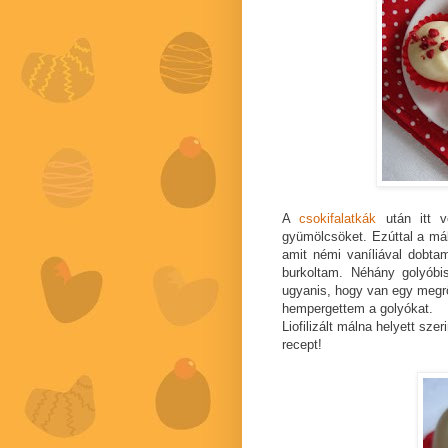
A
csokifalatkák
után itt vo
gyümölcsöket. Ezúttal a mál
amit némi vaníliával dobt
burkoltam. Néhány golyób
ugyanis, hogy van egy megr
hempergettem a golyókat.
Liofilizált málna helyett sz
recept!