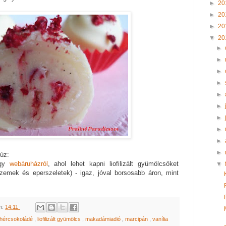
►
20
►
20
►
20
▼
20
►
►
►
►
►
►
►
►
►
►
úz:
egy
webáruházról
, ahol lehet kapni liofilizált gyümölcsöket
▼
emek és eperszeletek) - igaz, jóval borsosabb áron, mint
m:
14:11
ehércsokoládé
,
liofilizált gyümölcs
,
makadámiadió
,
marcipán
,
vanília