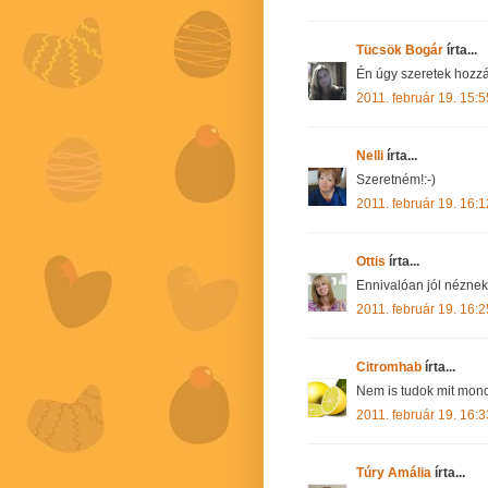
Tücsök Bogár
írta...
Én úgy szeretek hozzád
2011. február 19. 15:5
Nelli
írta...
Szeretném!:-)
2011. február 19. 16:1
Ottis
írta...
Ennivalóan jól néznek 
2011. február 19. 16:2
Citromhab
írta...
Nem is tudok mit mon
2011. február 19. 16:3
Túry Amália
írta...