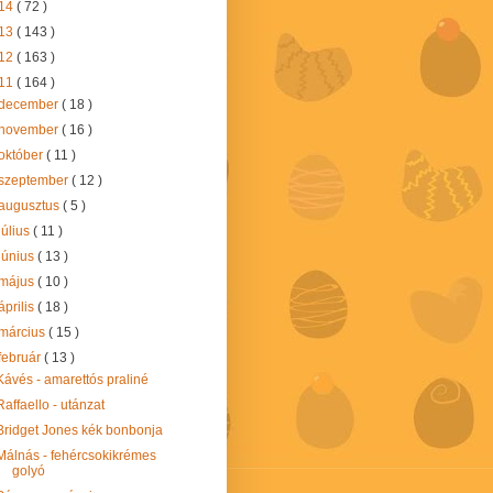
14
( 72 )
13
( 143 )
12
( 163 )
11
( 164 )
december
( 18 )
november
( 16 )
október
( 11 )
szeptember
( 12 )
augusztus
( 5 )
július
( 11 )
június
( 13 )
május
( 10 )
április
( 18 )
március
( 15 )
február
( 13 )
Kávés - amarettós praliné
Raffaello - utánzat
Bridget Jones kék bonbonja
Málnás - fehércsokikrémes
golyó