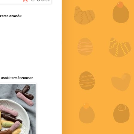
zeres olvasók
 csoki természetesen