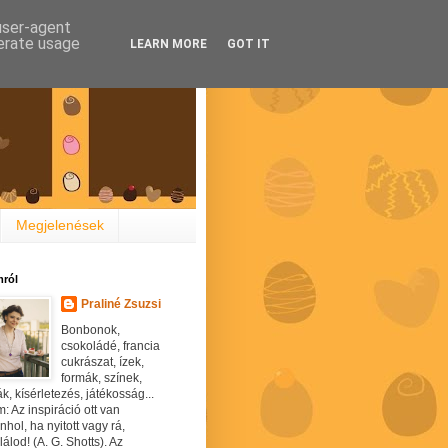
 user-agent
nerate usage
LEARN MORE
GOT IT
Megjelenések
ról
Praliné Zsuzsi
Bonbonok,
csokoládé, francia
cukrászat, ízek,
formák, színek,
ák, kísérletezés, játékosság...
: Az inspiráció ott van
hol, ha nyitott vagy rá,
álod! (A. G. Shotts). Az