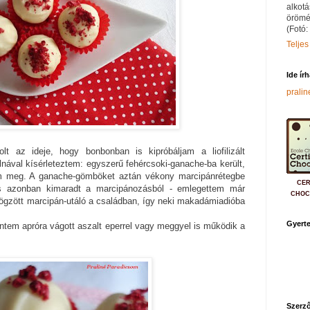
alkotá
örömé
(Fotó:
Teljes
Ide ír
prali
lt az ideje, hogy bonbonban is kipróbáljam a liofilizált
nával kísérleteztem: egyszerű fehércsoki-ganache-ba került,
am meg. A ganache-gömböket aztán vékony marcipánrétegbe
CER
is azonban kimaradt a marcipánozásból - emlegettem már
CHOC
ögzött marcipán-utáló a családban, így neki makadámiadióba
Gyerte
erintem apróra vágott aszalt eperrel vagy meggyel is működik a
Szerző