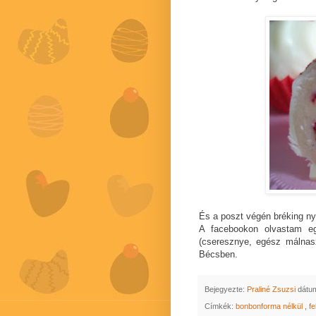
És a poszt végén bréking ny
A facebookon olvastam 
(cseresznye, egész málnasz
Bécsben.
Bejegyezte:
Praliné Zsuzsi
dátu
Címkék:
bonbonforma nélkül
,
f