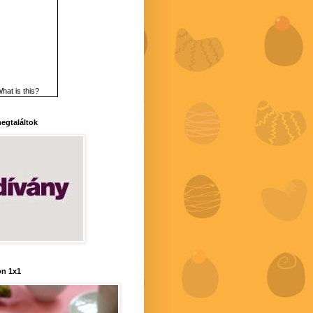
hat is this?
 megtaláltok
n 1x1