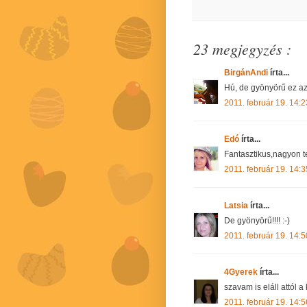
23 megjegyzés :
BirgánAndi
írta...
Hú, de gyönyörű ez az 
2011. február 19. 14:2
Edó
írta...
Fantasztikus,nagyon t
2011. február 19. 14:3
Latsia
írta...
De gyönyörű!!!! :-)
2011. február 19. 14:5
4Gyerek
írta...
szavam is eláll attól a
2011. február 19. 14:5