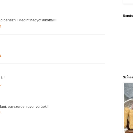
Rends
 benézni! Megint nagyot alkottál!!!!
5
2
Színes
ki!
5
dani, egyszerűen gyönyörűek!!
3