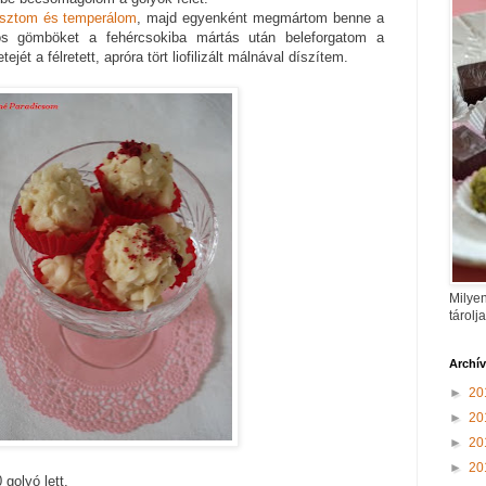
asztom és temperálom
, majd egyenként megmártom benne a
os gömböket a fehércsokiba mártás után beleforgatom a
jét a félretett, apróra tört liofilizált málnával díszítem.
Milyen
tárolj
Archí
►
20
►
20
►
20
►
20
golyó lett.