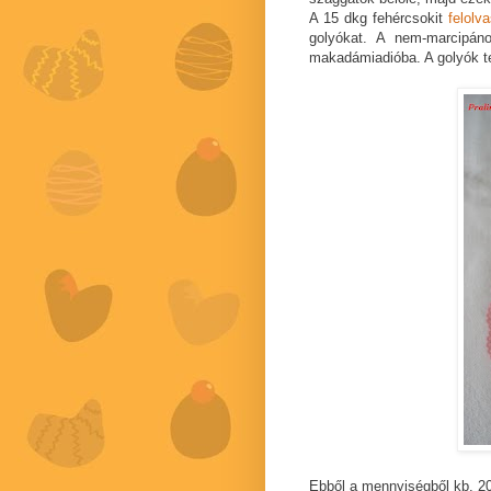
A 15 dkg fehércsokit
felolv
golyókat. A nem-marcipán
makadámiadióba. A golyók tete
Ebből a mennyiségből kb. 20 