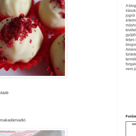
A blo
írások
jogról
értel
máshol
kivéte
gyűjtő
teljes 
blogom
Amenn
tüntet
termé
forga
nem j
oládé
Fotói
rt makadámiadió
ww