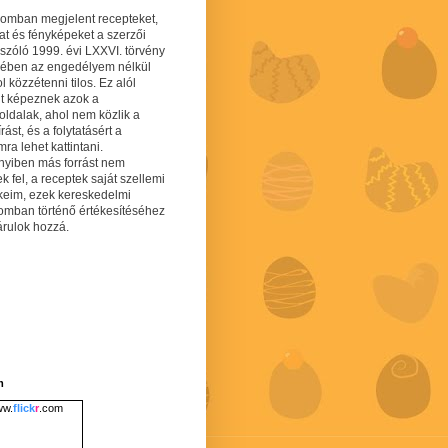
gomban megjelent recepteket,
at és fényképeket a szerzői
 szóló 1999. évi LXXVI. törvény
mében az engedélyem nélkül
 közzétenni tilos. Ez alól
lt képeznek azok a
oldalak, ahol nem közlik a
írást, és a folytatásért a
ra lehet kattintani.
yiben más forrást nem
ek fel, a receptek saját szellemi
keim, ezek kereskedelmi
lomban történő értékesítéséhez
árulok hozzá.
m
w.
flick
r
.com