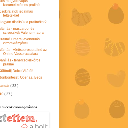
Sós mogyoróvajas -
karamellkrémes praliné
Csokifalatok izgalmas
feltétekkel
Hogyan díszítsük a pralinékat?
Málnás - mascarponés
szívecskék Valentin-napra
Praliné Limara levendulás
citromkrémjével
Málnás - vörösboros praliné az
Online Vacsoracsatára
Vaníliás - fehércsokilikőrös
praliné
Különdíj Dolce Vitától!
Bonbonteszt: Oberlaa, Bécs
január
( 22 )
10
( 27 )
r cuccok csomagoláshoz