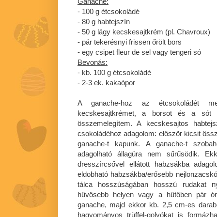
Ganache:
- 100 g étcsokoládé
- 80 g habtejszín
- 50 g lágy kecskesajtkrém (pl. Chavroux)
- pár tekerésnyi frissen őrölt bors
- egy csipet fleur de sel vagy tengeri só
Bevonás:
- kb. 100 g étcsokoládé
- 2-3 ek. kakaópor
A ganache-hoz az étcsokoládét meg
kecskesajtkrémet, a borsot és a sót 
összemelegítem. A kecskesajtos habtejsz
csokoládéhoz adagolom: először kicsit össz
ganache-t kapunk. A ganache-t szobah
adagolható állagúra nem sűrűsödik. Ek
dresszírcsővel ellátott habzsákba adago
eldobható habzsákba/erősebb nejlonzacskóba
tálca hosszúságában hosszú rudakat n
hűvösebb helyen vagy a hűtőben pár óra 
ganache, majd ekkor kb. 2,5 cm-es darab
hagyományos trüffel-golyókat is formázh