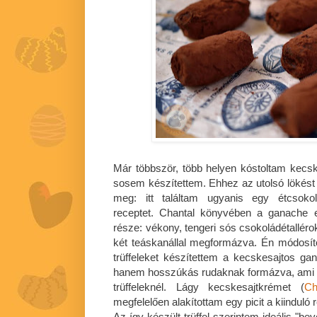
Már többször, több helyen kóstoltam kecs
sosem készítettem. Ehhez az utolsó lökés
meg: itt találtam ugyanis egy étcsoko
receptet. Chantal könyvében a ganache e
része: vékony, tengeri sós csokoládétallér
két teáskanállal megformázva. Én módosítot
trüffeleket készítettem a kecskesajtos ga
hanem hosszúkás rudaknak formázva, ami s
trüffeleknél. Lágy kecskesajtkrémet (
Ch
megfelelően alakítottam egy picit a kiinduló 
Az így készült trüffel szerintem ideális "b