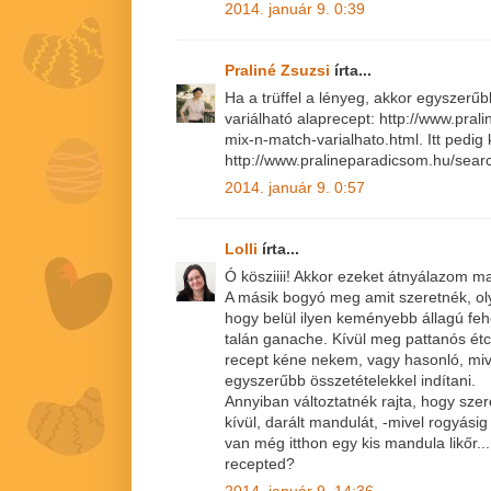
2014. január 9. 0:39
Praliné Zsuzsi
írta...
Ha a trüffel a lényeg, akkor egyszerűbb
variálható alaprecept: http://www.pral
mix-n-match-varialhato.html. Itt pedig k
http://www.pralineparadicsom.hu/sear
2014. január 9. 0:57
Lolli
írta...
Ó kösziiii! Akkor ezeket átnyálazom ma
A másik bogyó meg amit szeretnék, ol
hogy belül ilyen keményebb állagú fehér
talán ganache. Kívül meg pattanós étcs
recept kéne nekem, vagy hasonló, miv
egyszerűbb összetételekkel indítani.
Annyiban változtatnék rajta, hogy szer
kívül, darált mandulát, -mivel rogyásig
van még itthon egy kis mandula likőr...
recepted?
2014. január 9. 14:36