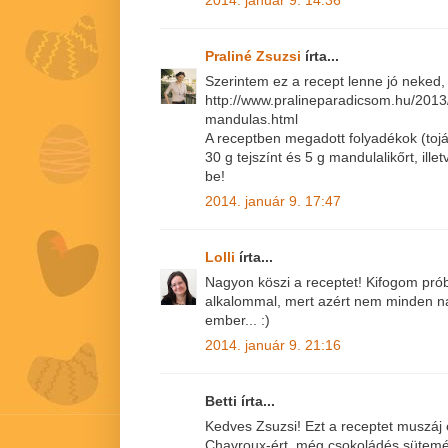
Praliné Zsuzsi
írta...
Szerintem ez a recept lenne jó neked, k
http://www.pralineparadicsom.hu/2013/0
mandulas.html
A receptben megadott folyadékok (tojásl
30 g tejszínt és 5 g mandulalikőrt, ille
be!
2014. január 9. 17:47
Lolli
írta...
Nagyon köszi a receptet! Kifogom prób
alkalommal, mert azért nem minden na
ember... :)
2014. január 9. 21:16
Betti írta...
Kedves Zsuzsi! Ezt a receptet muszáj
Chavroux-ért, még csokoládés sütemén