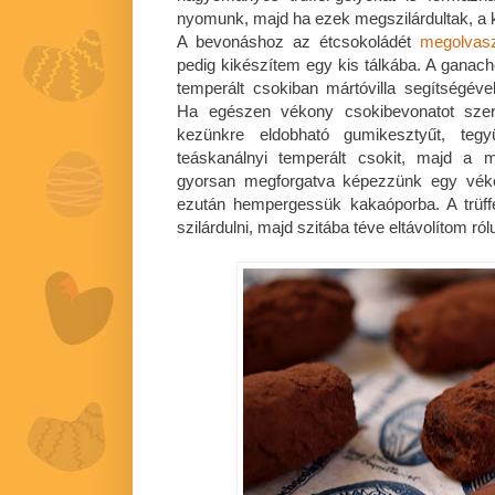
nyomunk, majd ha ezek megszilárdultak, a 
A bevonáshoz az étcsokoládét
megolvas
pedig kikészítem egy kis tálkába. A gana
temperált csokiban mártóvilla segítségé
Ha egészen vékony csokibevonatot szer
kezünkre eldobható gumikesztyűt, te
teáskanálnyi temperált csokit, majd a 
gyorsan megforgatva képezzünk egy vékon
ezután hempergessük kakaóporba. A trüf
szilárdulni, majd szitába téve eltávolítom ró