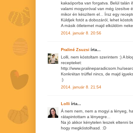
kakaóporba van forgatva. Belül talán i
valami mogyoróval van még ízesítve é
mikor én készítem el... Írsz egy recept
Küldjek fotót a dobozáról, lehet kósto
A másik ötletemet majd elküldöm neke
2014. január 8. 20:56
Praliné Zsuzsi
írta...
Lolli, nem kóstoltam szerintem :) A blo
recepteket:
http://www.pralineparadicsom.hu/sea
Konkrétan trüffel nincs, de majd igyek
:)
2014. január 8. 21:54
Lolli
írta...
Á nem nem, nem a mogyi a lényeg, hane
rátapintottam a lényegre...
Na jó akkor kénytelen leszek eltenni b
hogy megkóstolhasd. :D