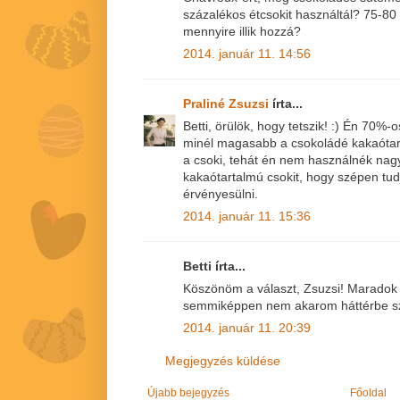
százalékos étcsokit használtál? 75-80
mennyire illik hozzá?
2014. január 11. 14:56
Praliné Zsuzsi
írta...
Betti, örülök, hogy tetszik! :) Én 70%
minél magasabb a csokoládé kakaótar
a csoki, tehát én nem használnék nag
kakaótartalmú csokit, hogy szépen tudj
érvényesülni.
2014. január 11. 15:36
Betti írta...
Köszönöm a választ, Zsuzsi! Maradok 
semmiképpen nem akarom háttérbe szor
2014. január 11. 20:39
Megjegyzés küldése
Újabb bejegyzés
Főoldal