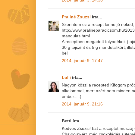
Praliné Zsuzsi
írta...
Szerintem ez a recept lenne jó neked, k
http://www.pralineparadicsom.hu/2013/0
mandulas.html
A receptben megadott folyadékok (tojásl
30 g tejszínt és 5 g mandulalikőrt, ille
be!
2014. január 9. 17:47
Lolli
írta...
Nagyon köszi a receptet! Kifogom prób
alkalommal, mert azért nem minden na
ember... :)
2014. január 9. 21:16
Betti írta...
Kedves Zsuzsi! Ezt a receptet muszáj
Chavroux-ért, még csokoládés sütemén