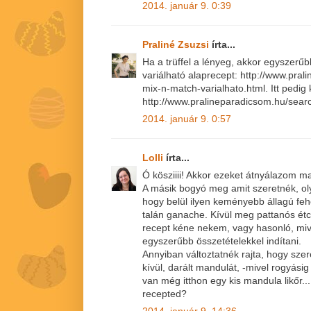
2014. január 9. 0:39
Praliné Zsuzsi
írta...
Ha a trüffel a lényeg, akkor egyszerűbb
variálható alaprecept: http://www.pral
mix-n-match-varialhato.html. Itt pedig k
http://www.pralineparadicsom.hu/sear
2014. január 9. 0:57
Lolli
írta...
Ó kösziiii! Akkor ezeket átnyálazom ma
A másik bogyó meg amit szeretnék, ol
hogy belül ilyen keményebb állagú fehér
talán ganache. Kívül meg pattanós étcs
recept kéne nekem, vagy hasonló, miv
egyszerűbb összetételekkel indítani.
Annyiban változtatnék rajta, hogy szer
kívül, darált mandulát, -mivel rogyásig
van még itthon egy kis mandula likőr...
recepted?
2014. január 9. 14:36