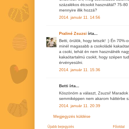
százalékos étcsokit használtál? 75-80
mennyire illik hozzá?
2014. január 11. 14:56
Praliné Zsuzsi
írta...
Betti, örülök, hogy tetszik! :) Én 70%
minél magasabb a csokoládé kakaótar
a csoki, tehát én nem használnék nag
kakaótartalmú csokit, hogy szépen tudj
érvényesülni.
2014. január 11. 15:36
Betti írta...
Köszönöm a választ, Zsuzsi! Maradok 
semmiképpen nem akarom háttérbe szor
2014. január 11. 20:39
Megjegyzés küldése
Újabb bejegyzés
Főoldal