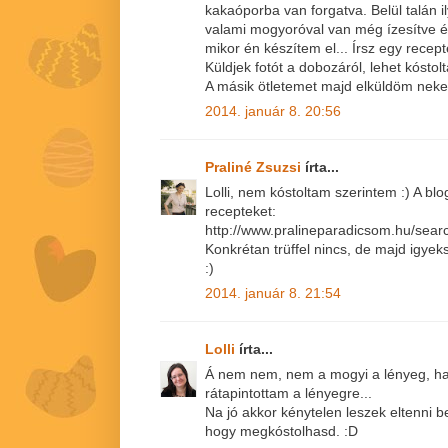
kakaóporba van forgatva. Belül talán i
valami mogyoróval van még ízesítve é
mikor én készítem el... Írsz egy recept
Küldjek fotót a dobozáról, lehet kósto
A másik ötletemet majd elküldöm neke
2014. január 8. 20:56
Praliné Zsuzsi
írta...
Lolli, nem kóstoltam szerintem :) A blo
recepteket:
http://www.pralineparadicsom.hu/sea
Konkrétan trüffel nincs, de majd igyek
:)
2014. január 8. 21:54
Lolli
írta...
Á nem nem, nem a mogyi a lényeg, hane
rátapintottam a lényegre...
Na jó akkor kénytelen leszek eltenni b
hogy megkóstolhasd. :D