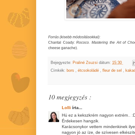
Forrás (kisebb módosításokkal):
Chantal Coady:
Rococo. Mastering the Art of Choc
cheese ganache).
Bejegyezte:
Praliné Zsuzsi
dátum:
15:30
Címkék:
bors
,
étcsokoládé
,
fleur de sel
,
kaka
10 megjegyzés :
Lolli
írta...
Hú ez a kekszkrém nagyon extrém.. :
Érdekesen hangzik.
Karácsonykor vettem mindenkinek ilyen
nagyon jó az íze, de szívesen elkészí