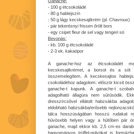
Ganache:
- 100 g étcsokoládé
- 80 g habtejszín
- 50 g lágy kecskesajtkrém (pl. Chavroux)
- pár tekerésnyi frissen őrölt bors
- egy csipet fleur de sel vagy tengeri só
Bevonás:
- kb. 100 g étcsokoládé
- 2-3 ek. kakaópor
A ganache-hoz az étcsokoládét meg
kecskesajtkrémet, a borsot és a sót 
összemelegítem. A kecskesajtos habtejsz
csokoládéhoz adagolom: először kicsit össz
ganache-t kapunk. A ganache-t szobah
adagolható állagúra nem sűrűsödik. Ek
dresszírcsővel ellátott habzsákba adago
eldobható habzsákba/erősebb nejlonzacskóba
tálca hosszúságában hosszú rudakat n
hűvösebb helyen vagy a hűtőben pár óra 
ganache, majd ekkor kb. 2,5 cm-es darab
hagyományos trüffel-golyókat is formázh