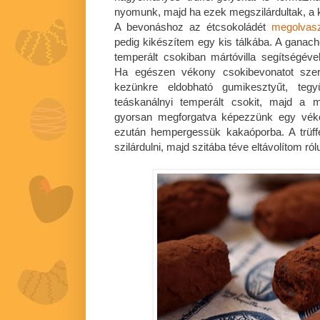
nyomunk, majd ha ezek megszilárdultak, a 
A bevonáshoz az étcsokoládét
megolvas
pedig kikészítem egy kis tálkába. A gana
temperált csokiban mártóvilla segítségé
Ha egészen vékony csokibevonatot szer
kezünkre eldobható gumikesztyűt, te
teáskanálnyi temperált csokit, majd a 
gyorsan megforgatva képezzünk egy vékon
ezután hempergessük kakaóporba. A trüf
szilárdulni, majd szitába téve eltávolítom ró