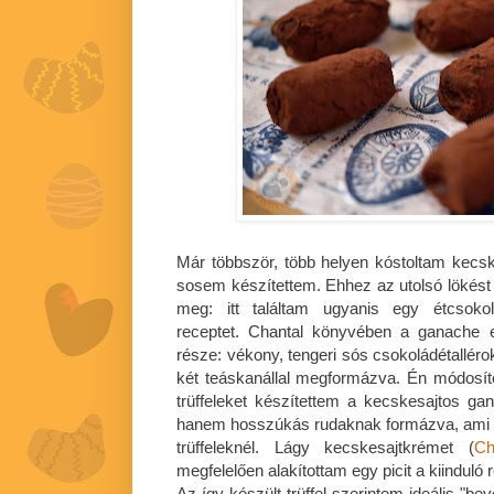
Már többször, több helyen kóstoltam kecs
sosem készítettem. Ehhez az utolsó lökés
meg: itt találtam ugyanis egy étcsoko
receptet. Chantal könyvében a ganache e
része: vékony, tengeri sós csokoládétallér
két teáskanállal megformázva. Én módosítot
trüffeleket készítettem a kecskesajtos ga
hanem hosszúkás rudaknak formázva, ami s
trüffeleknél. Lágy kecskesajtkrémet (
Ch
megfelelően alakítottam egy picit a kiinduló 
Az így készült trüffel szerintem ideális "b