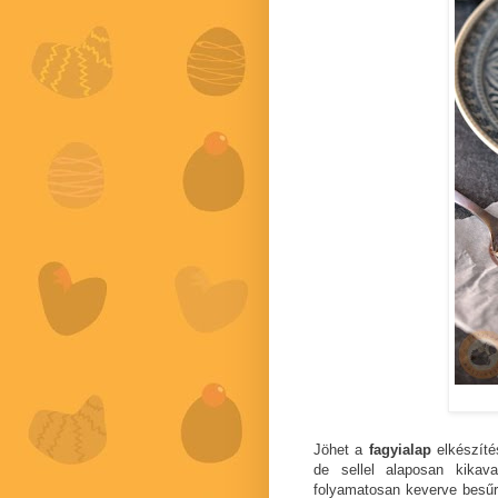
Jöhet a
fagyialap
elkészítés
de sellel alaposan kikav
folyamatosan keverve besűr