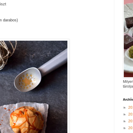
iszt
m darabos)
Milyen
tárolj
Archí
►
20
►
20
►
20
►
20