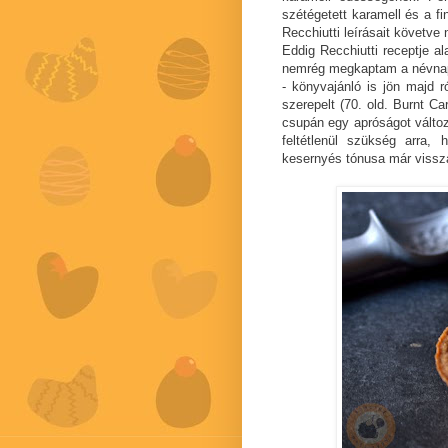
szétégetett karamell és a f
Recchiutti leírásait követve 
Eddig Recchiutti receptje al
nemrég megkaptam a névnap
- könyvajánló is jön majd ró
szerepelt (70. old. Burnt C
csupán egy apróságot változt
feltétlenül szükség arra,
kesernyés tónusa már vissza