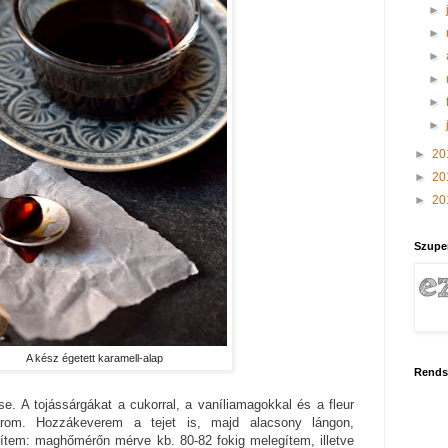
►
►
►
►
►
►
►
20
►
20
►
20
Szupe
A kész égetett karamell-alap
Rends
e. A tojássárgákat a cukorral, a vaníliamagokkal és a fleur
arom. Hozzákeverem a tejet is, majd alacsony lángon,
ítem: maghőmérőn mérve kb. 80-82 fokig melegítem, illetve