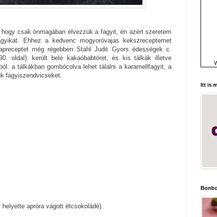
a, hogy csak önmagában élvezzük a fagyit, én azért szeretem
fagyikat. Ehhez a kedvenc mogyoróvajas kekszreceptemet
alapreceptet még régebben Stahl Judit Gyors édességek c.
0. oldal): került bele kakaóbabtöret, és kis tálkák illetve
W
ól: a tálkákban gombócolva lehet tálalni a karamellfagyit, a
k fagyiszendvicseket.
Itt is
Bonbo
y helyette apróra vágott étcsokoládé)