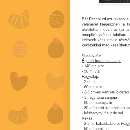
Bár Recchiutti azt javasolj
valamivel kiegészíteni a 
alakítottam kicsit át (az 
receptkönyvében találtam, 3
kekszek készültek a tésztáb
kekszekkel meg készíthetün
Hozzávalók:
Égetett karamella-alap:
- 140 g cukor
- 50 ml víz
Fagyialap:
- 2 dl tej
- 60 g cukor
- 2-3 cm-es vaníliarúd-darab
- 3 nagy tojássárgája
- 80 ml habtejszín
- 80 g égetett karamella-alap
- késhegynyi fleur de sel
Keksz:
- 2-3 tk. kakaóbabtöret (vag
- 50 g finomliszt