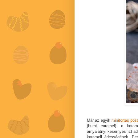
Már az egyik
minitortás pos
(burnt caramel): a kara
árnyalatnyi kesernyés ízt a
karamell édességének. Per