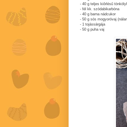
- 40 g teljes kiőrlésű tönkölyl
- fél kk. szódabikarbóna
- 40 g barna nádcukor
- 50 g sós mogyoróvaj (nála
- 1 tojássárgája
- 50 g puha vaj