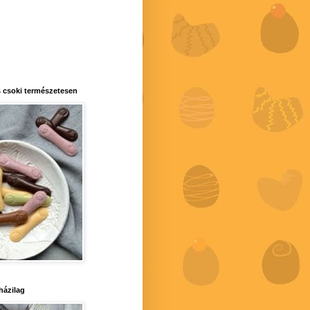
 csoki természetesen
 házilag