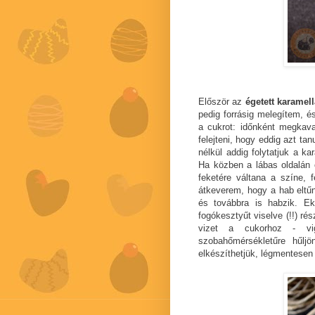
Először az
égetett karamell
pedig forrásig melegítem, 
a cukrot: időnként megkavar
felejteni, hogy eddig azt ta
nélkül addig folytatjuk a k
Ha közben a lábas oldalán 
feketére váltana a színe, 
átkeverem, hogy a hab eltűn
és továbbra is habzik. Ek
fogókesztyűt viselve (!!) ré
vizet a cukorhoz - vig
szobahőmérsékletűre hűlj
elkészíthetjük, légmentesen l