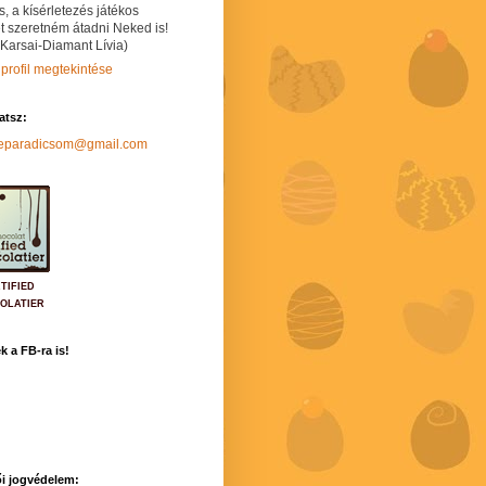
s, a kísérletezés játékos
t szeretném átadni Neked is!
 Karsai-Diamant Lívia)
 profil megtekintése
hatsz:
neparadicsom@gmail.com
TIFIED
OLATIER
k a FB-ra is!
i jogvédelem: