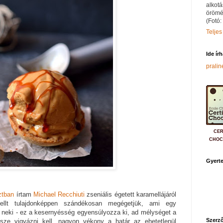
alkotá
örömé
(Fotó:
Teljes
Ide ír
prali
CER
CHOC
Gyerte
ztban
írtam
Michael Recchiuti
zseniális égetett karamellájáról
mellt tulajdonképpen szándékosan megégetjük, ami egy
d neki - ez a kesernyésség egyensúlyozza ki, ad mélységet a
Szerző
sze vigyázni kell, nagyon vékony a határ az ehetetlenül