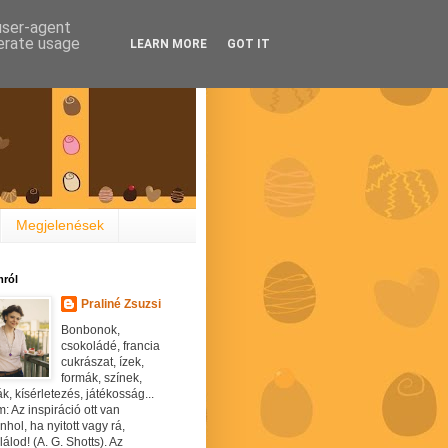
 user-agent
nerate usage
LEARN MORE
GOT IT
Megjelenések
ról
Praliné Zsuzsi
Bonbonok,
csokoládé, francia
cukrászat, ízek,
formák, színek,
ák, kísérletezés, játékosság...
: Az inspiráció ott van
hol, ha nyitott vagy rá,
álod! (A. G. Shotts). Az