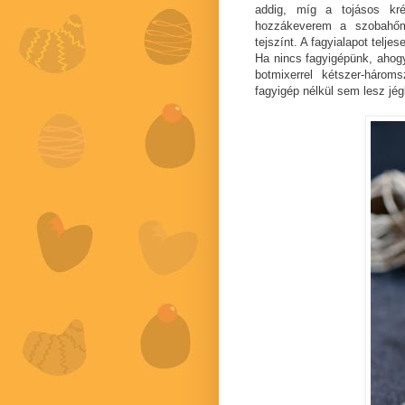
addig, míg a tojásos kré
hozzákeverem a szobahőmér
tejszínt. A fagyialapot telj
Ha nincs fagyigépünk, ahogy
botmixerrel kétszer-három
fagyigép nélkül sem lesz jég