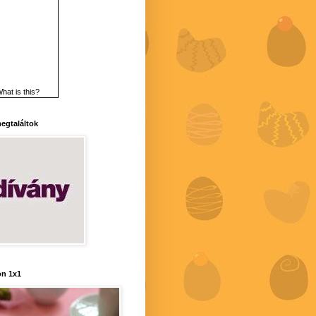
hat is this?
 megtaláltok
n 1x1