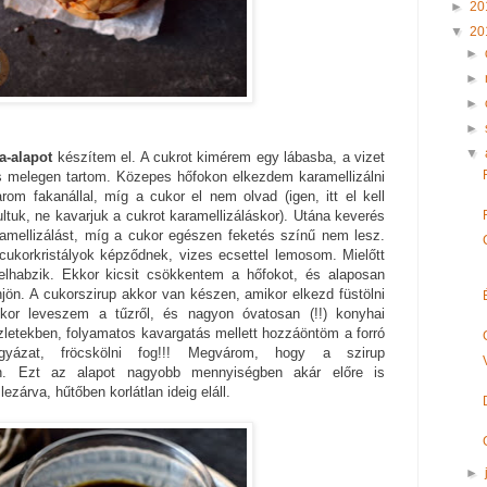
►
20
▼
20
►
►
►
►
▼
a-alapot
készítem el. A cukrot kimérem egy lábasba, a vizet
és melegen tartom. Közepes hőfokon elkezdem karamellizálni
om fakanállal, míg a cukor el nem olvad (igen, itt el kell
nultuk, ne kavarjuk a cukrot karamellizáláskor). Utána keverés
aramellizálást, míg a cukor egészen feketés színű nem lesz.
cukorkristályok képződnek, vizes ecsettel lemosom. Mielőtt
felhabzik. Ekkor kicsit csökkentem a hőfokot, és alaposan
jön. A cukorszirup akkor van készen, amikor elkezd füstölni
kor leveszem a tűzről, és nagyon óvatosan (!!) konyhai
szletekben, folyamatos kavargatás mellett hozzáöntöm a forró
yázat, fröcskölni fog!!! Megvárom, hogy a szirup
ön. Ezt az alapot nagyobb mennyiségben akár előre is
ezárva, hűtőben korlátlan ideig eláll.
►