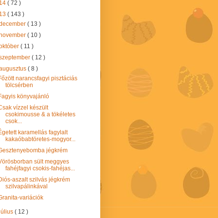
14
( 72 )
13
( 143 )
december
( 13 )
november
( 10 )
október
( 11 )
szeptember
( 12 )
augusztus
( 8 )
Főzött narancsfagyi pisztáciás
tölcsérben
Fagyis könyvajánló
Csak vízzel készült
csokimousse & a tökéletes
csok...
Égetett karamellás fagylalt
kakaóbabtöretes-mogyor...
Gesztenyebomba jégkrém
Vörösborban sült meggyes
fahéjfagyi csokis-fahéjas...
Diós-aszalt szilvás jégkrém
szilvapálinkával
Granita-variációk
július
( 12 )