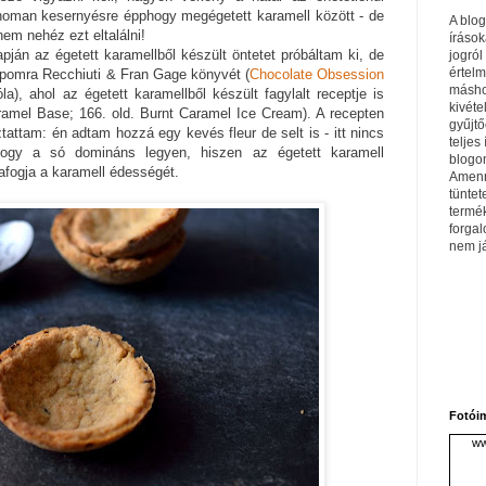
inoman kesernyésre épphogy megégetett karamell között - de
A blo
nem nehéz ezt eltalálni!
írások
apján az égetett karamellből készült öntetet próbáltam ki, de
jogról
értel
omra Recchiuti & Fran Gage könyvét (
Chocolate Obsession
máshol
la), ahol az égetett karamellből készült fagylalt receptje is
kivéte
aramel Base; 166. old. Burnt Caramel Ice Cream). A recepten
gyűjtő
attam: én adtam hozzá egy kevés fleur de selt is - itt nincs
teljes 
 hogy a só domináns legyen, hiszen az égetett karamell
blogom
fogja a karamell édességét.
Amenn
tüntet
termé
forga
nem j
Fotói
ww