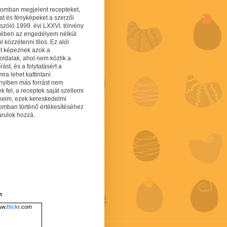
gomban megjelent recepteket,
at és fényképeket a szerzői
 szóló 1999. évi LXXVI. törvény
mében az engedélyem nélkül
 közzétenni tilos. Ez alól
lt képeznek azok a
oldalak, ahol nem közlik a
írást, és a folytatásért a
ra lehet kattintani.
yiben más forrást nem
ek fel, a receptek saját szellemi
keim, ezek kereskedelmi
lomban történő értékesítéséhez
árulok hozzá.
m
w.
flick
r
.com