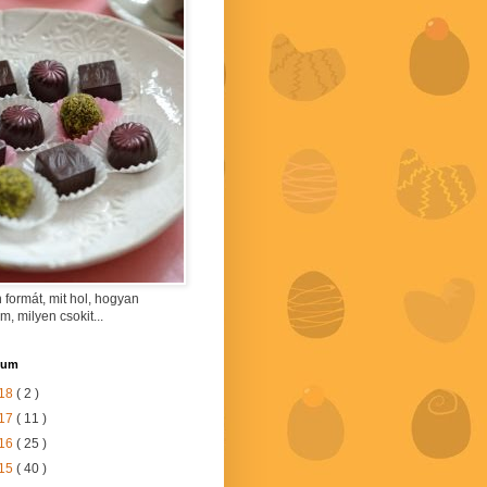
 formát, mit hol, hogyan
am, milyen csokit...
vum
18
( 2 )
17
( 11 )
16
( 25 )
15
( 40 )