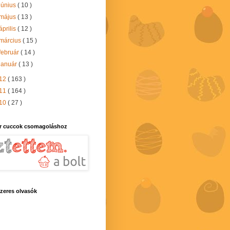
június
( 10 )
május
( 13 )
április
( 12 )
március
( 15 )
február
( 14 )
január
( 13 )
12
( 163 )
11
( 164 )
10
( 27 )
r cuccok csomagoláshoz
zeres olvasók