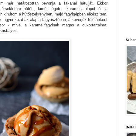
m már határozottan bevonja a fakanál hátulját. Ekkor
sékletűre hűtött, kimért égetett karamella-alapot és a
esen kihűtöm a hűtőszekrényben, majd fagyigépben elkészítem.
 fagyni kezd az alap a fagyasztóban, átkeverjük félóránként
szor - mivel a karamellfagyinak magas a cukortartalma,
kristályos.
Színes
Boltit