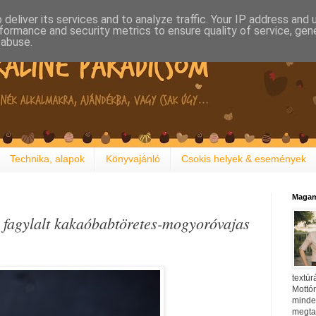
deliver its services and to analyze traffic. Your IP address and
formance and security metrics to ensure quality of service, ge
 abuse.
Technika, alapok
Könyvajánló
Csokis helyek & események
Magam
s fagylalt kakaóbabtöretes-mogyoróvajas
textúr
Mottóm
minden
megtal