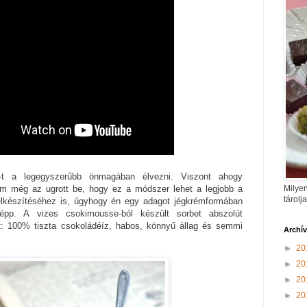
-t a legegyszerűbb önmagában élvezni. Viszont ahogy
Milyen
em még az ugrott be, hogy ez a módszer lehet a legjobb a
tárolj
elkészítéséhez is, úgyhogy én egy adagot jégkrémformában
tképp. A vizes csokimousse-ból készült sorbet abszolút
t: 100% tiszta csokoládéíz, habos, könnyű állag és semmi
Archí
►
20
►
20
►
20
►
20