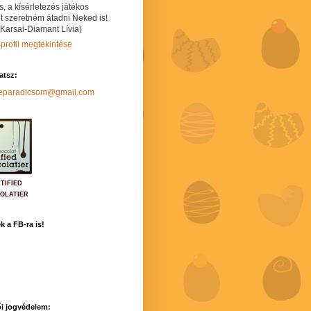
s, a kísérletezés játékos
t szeretném átadni Neked is!
 Karsai-Diamant Lívia)
 profil megtekintése
hatsz:
neparadicsom@gmail.com
TIFIED
OLATIER
k a FB-ra is!
i jogvédelem: