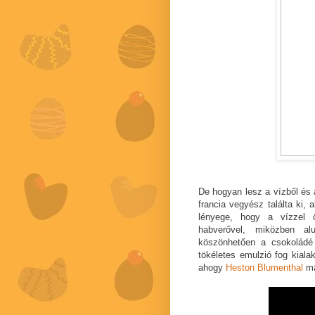
De hogyan lesz a vízből és
francia vegyész találta ki, 
lényege, hogy a vízzel ö
habverővel, miközben al
köszönhetően a csokolád
tökéletes emulzió fog kiala
ahogy
Heston Blumenthal
ma