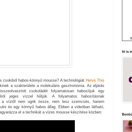
W
Itt is
 a csokiból habos-könnyű mousse? A technológiát
Hervé This
akinek a szakterülete a molekuláris gasztronómia. Az eljárás
sszeolvasztott csokoládét folyamatosan habosítjuk egy
ulról jeges vízzel hűtjük. A folyamatos habosításnak
é a víztől nem ugrik össze, nem lesz szemcsés, hanem
kulni és egy könnyű habos állag. Ebben a videóban látható,
gyarázza el a technikát a vizes mousse készítése közben:
Bonbo