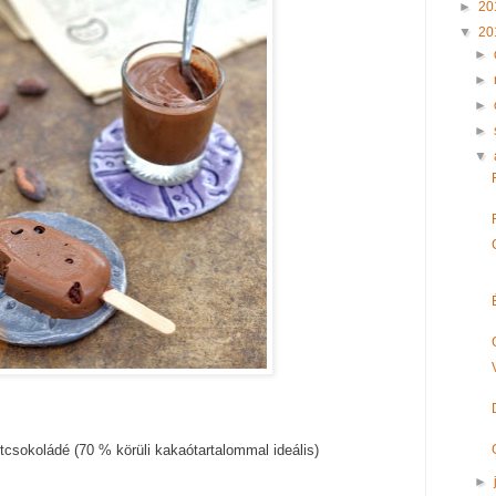
►
20
▼
20
►
►
►
►
▼
 étcsokoládé (70 % körüli kakaótartalommal ideális)
►