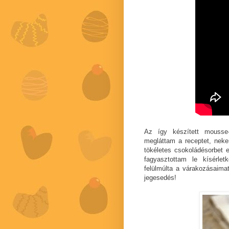
Az így készített mousse
megláttam a receptet, nek
tökéletes csokoládésorbet 
fagyasztottam le kísérle
felülmúlta a várakozásaima
jegesedés!