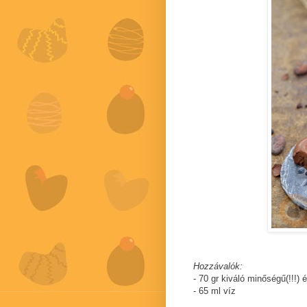
Hozzávalók:
- 70 gr kiváló minőségű(!!!)
- 65 ml víz