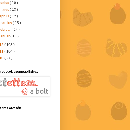
június
( 10 )
május
( 13 )
április
( 12 )
március
( 15 )
február
( 14 )
január
( 13 )
12
( 163 )
11
( 164 )
10
( 27 )
r cuccok csomagoláshoz
zeres olvasók