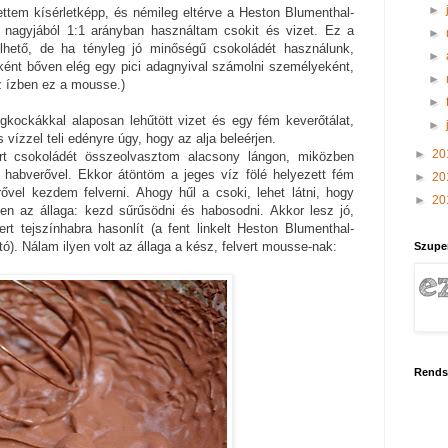
►
ttem kísérletképp, és némileg eltérve a Heston Blumenthal-
ól nagyjából 1:1 arányban használtam csokit és vizet. Ez a
►
hető, de ha tényleg jó minőségű csokoládét használunk,
►
ként bőven elég egy pici adagnyival számolni személyeként,
►
z ízben ez a mousse.)
►
gkockákkal alaposan lehűtött vizet és egy fém keverőtálat,
►
s vízzel teli edényre úgy, hogy az alja beleérjen.
►
20
rt csokoládét összeolvasztom alacsony lángon, miközben
habverővel. Ekkor átöntöm a jeges víz fölé helyezett fém
►
20
ővel kezdem felverni. Ahogy hűl a csoki, lehet látni, hogy
►
20
en az állaga: kezd sűrűsödni és habosodni. Akkor lesz jó,
ert tejszínhabra hasonlít (a fent linkelt Heston Blumenthal-
tó). Nálam ilyen volt az állaga a kész, felvert mousse-nak:
Szupe
Rends