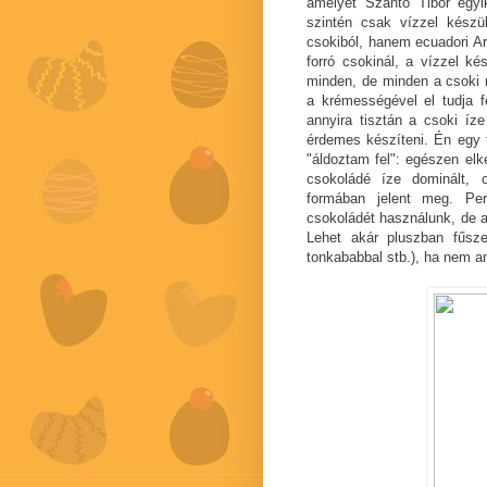
amelyet Szántó Tibor egy
szintén csak vízzel készü
csokiból, hanem ecuadori Ar
forró csokinál, a vízzel k
minden, de minden a csoki 
a krémességével el tudja f
annyira tisztán a csoki íz
érdemes készíteni. Én egy 
"áldoztam fel": egészen elk
csokoládé íze dominált, 
formában jelent meg. Pers
csokoládét használunk, de a
Lehet akár pluszban fűszer
tonkababbal stb.), ha nem a