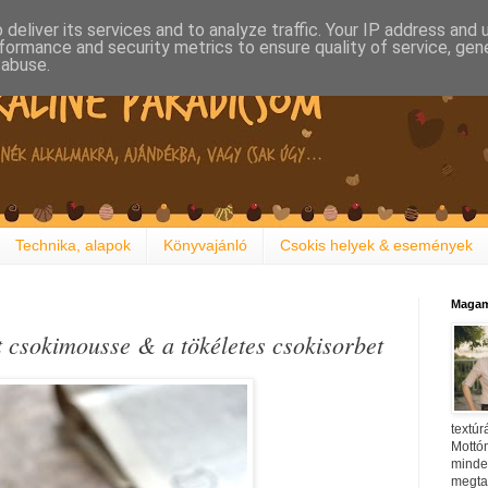
deliver its services and to analyze traffic. Your IP address and
formance and security metrics to ensure quality of service, ge
 abuse.
Technika, alapok
Könyvajánló
Csokis helyek & események
Magam
t csokimousse & a tökéletes csokisorbet
textúr
Mottóm
minden
megtal