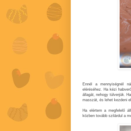
Ennél a mennyiségnél ná
eléréséhez. Ha kézi habverő
állagát, nehogy túlverjük. H
masszát, és lehet kezdeni el
Ha elértem a megfelelő ál
közben tovább szilárdul a m