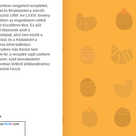
gomban megjelent recepteket,
at és fényképeket a szerzői
 szóló 1999. évi LXXVI. törvény
mében az engedélyem nélkül
 közzétenni tilos. Ez alól
lt képeznek azok a
oldalak, ahol nem közlik a
írást, és a folytatásért a
ra lehet kattintani.
yiben más forrást nem
ek fel, a receptek saját szellemi
keim, ezek kereskedelmi
lomban történő értékesítéséhez
árulok hozzá.
m
w.
flick
r
.com