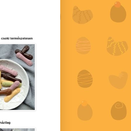
 csoki természetesen
 házilag