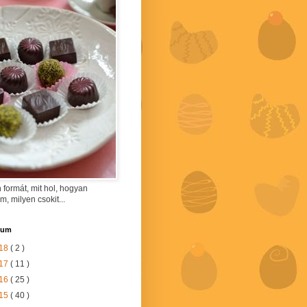
 formát, mit hol, hogyan
am, milyen csokit...
vum
18
( 2 )
17
( 11 )
16
( 25 )
15
( 40 )