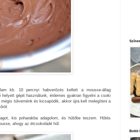
Színes
lam kb. 10 percnyi habverőzés kellett a mousse-állag
 helyett gépit használunk, érdemes gyakran figyelni a csoki
a mégis túlvernénk és kicsapódik, akkor újra kell melegíteni a
őröl.
lagot, kis poharakba adagolom, és hűtőbe teszem. Hűtés
ousse, ahogy az étcsokoládé hűl.
Boltit