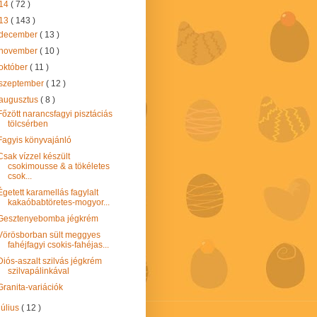
14
( 72 )
13
( 143 )
december
( 13 )
november
( 10 )
október
( 11 )
szeptember
( 12 )
augusztus
( 8 )
Főzött narancsfagyi pisztáciás
tölcsérben
Fagyis könyvajánló
Csak vízzel készült
csokimousse & a tökéletes
csok...
Égetett karamellás fagylalt
kakaóbabtöretes-mogyor...
Gesztenyebomba jégkrém
Vörösborban sült meggyes
fahéjfagyi csokis-fahéjas...
Diós-aszalt szilvás jégkrém
szilvapálinkával
Granita-variációk
július
( 12 )