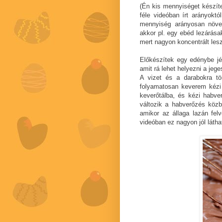
(Én kis mennyiséget készíte
féle videóban írt arányokt
mennyiség arányosan növel
akkor pl. egy ebéd lezárása
mert nagyon koncentrált les
Előkészítek egy edénybe jé
amit rá lehet helyezni a jege
A vizet és a darabokra tö
folyamatosan keverem kézi 
keverőtálba, és kézi habver
változik a habverőzés közb
amikor az állaga lazán felv
videóban ez nagyon jól látha