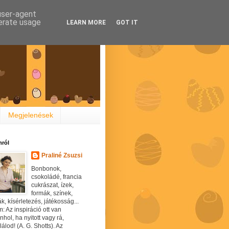
 user-agent
nerate usage
LEARN MORE
GOT IT
Megjelenések
ról
Praliné Zsuzsi
Bonbonok,
csokoládé, francia
cukrászat, ízek,
formák, színek,
ák, kísérletezés, játékosság...
: Az inspiráció ott van
hol, ha nyitott vagy rá,
álod! (A. G. Shotts). Az