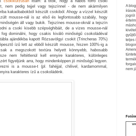
ik
csokikurzusán
ittam: a titok, hogy a habos forró csoki
A blo
lt, nem pedig tejjel vagy tejszínnel - de nem akármilyen
írások
riba kakaóbabokból készült csokiból. Ahogy a vízzel készült
jogról
észült mousse-nál is az első és legfontosabb szabály, hogy
értel
minőségén áll vagy bukik. Tejszínes mousse-oknál a tejszín
máshol
edni a csoki kisebb szépséghibáit, de a vizes mousse-nál
kivéte
e fog dominálni, hogy csakis kiváló minőségű csokoládéval
gyűjtő
tábla ajándékba kapott Rózsavölgyi csokit (Trincheras 70%)
teljes 
épesztő ízű lett az ebből készült mousse, hiszen 100%-ig a
blogom
Amenn
csak a megszokott textúra helyett könnyebb, habosabb
tüntet
ze nem feltétlenül kell ennyire karakteres, különleges
termé
zért figyeljünk arra, hogy mindenképpen jó minőségű legyen.
forga
ezni is a mousse-t (pl. fahéjjal, chilivel, kardamommal,
nem j
nnyira karakteres ízű a csokoládénk.
Fotói
ww