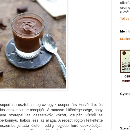
alkotá
örömé
(Fotó:
Teljes
Ide ír
prali
CER
CHOC
Gyerte
oportban osztotta meg az egyik csoporttárs Hervé This és
iós csokimousse-receptjét. A mousse különlegessége, hogy
nem szerepel az összetevők között, csupán vízből és
perkönnyű, habos lesz az állaga. A recept rögtön felkeltette
szembe juttatta életem eddigi legjobb forró csokoládéját,
Szerző