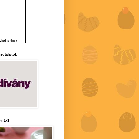
hat is this?
 megtaláltok
n 1x1