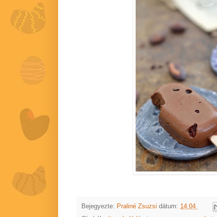
Bejegyezte:
Praliné Zsuzsi
dátum:
14:04