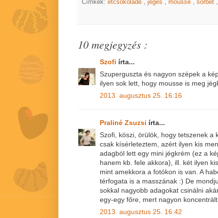
Címkék:
étcsokoládé
,
jeges
,
mousse
,
sorbet
10 megjegyzés :
Szofi
írta...
Szuperguszta és nagyon szépek a képe
ilyen sok lett, hogy mousse is meg jég
2013. augusztus 25. 16:16
Praliné Zsuzsi
írta...
Szofi, köszi, örülök, hogy tetszenek a
csak kísérleteztem, azért ilyen kis m
adagból lett egy mini jégkrém (ez a
hanem kb. fele akkora), ill. két ilyen 
mint amekkora a fotókon is van. A habo
térfogata is a masszának :) De mondj
sokkal nagyobb adagokat csinálni aká
egy-egy főre, mert nagyon koncentrált 
2013. augusztus 25. 16:42