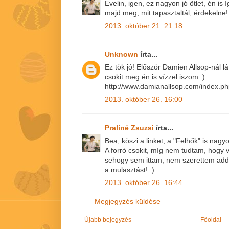
Evelin, igen, ez nagyon jó ötlet, én is
majd meg, mit tapasztaltál, érdekelne!
2013. október 21. 21:18
Unknown
írta...
Ez tök jó! Először Damien Allsop-nál l
csokit meg én is vízzel iszom :)
http://www.damianallsop.com/index
2013. október 26. 16:00
Praliné Zsuzsi
írta...
Bea, köszi a linket, a "Felhők" is na
A forró csokit, míg nem tudtam, hogy ví
sehogy sem ittam, nem szerettem addi
a mulasztást! :)
2013. október 26. 16:44
Megjegyzés küldése
Újabb bejegyzés
Főoldal