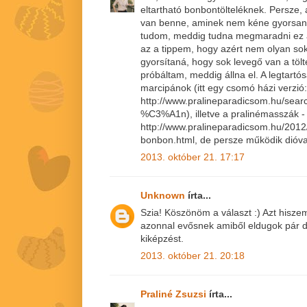
eltartható bonbontölteléknek. Persze, 
van benne, aminek nem kéne gyorsan
tudom, meddig tudna megmaradni ez 
az a tippem, hogy azért nem olyan soká
gyorsítaná, hogy sok levegő van a töl
próbáltam, meddig állna el. A legtartós
marcipánok (itt egy csomó házi verzió:
http://www.pralineparadicsom.hu/se
%C3%A1n), illetve a pralinémasszák - 
http://www.pralineparadicsom.hu/2012
bonbon.html, de persze működik dióval,
2013. október 21. 17:17
Unknown
írta...
Szia! Köszönöm a választ :) Azt hisz
azonnal evősnek amiből eldugok pár d
kiképzést.
2013. október 21. 20:18
Praliné Zsuzsi
írta...