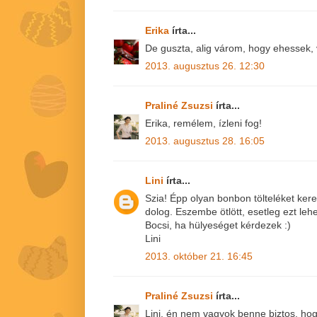
Erika
írta...
De guszta, alig várom, hogy ehessek, 
2013. augusztus 26. 12:30
Praliné Zsuzsi
írta...
Erika, remélem, ízleni fog!
2013. augusztus 28. 16:05
Lini
írta...
Szia! Épp olyan bonbon tölteléket ker
dolog. Eszembe ötlött, esetleg ezt le
Bocsi, ha hülyeséget kérdezek :)
Lini
2013. október 21. 16:45
Praliné Zsuzsi
írta...
Lini, én nem vagyok benne biztos, ho