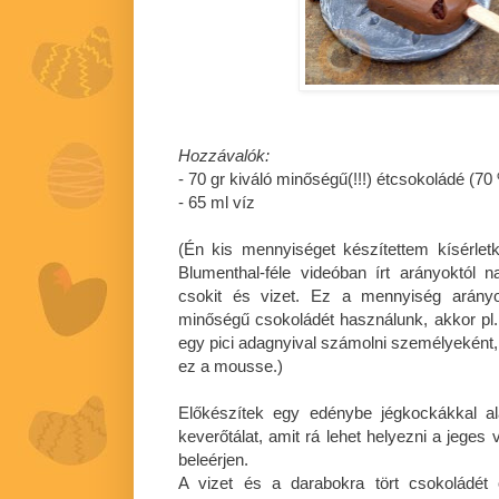
Hozzávalók:
- 70 gr kiváló minőségű(!!!) étcsokoládé (70
- 65 ml víz
(Én kis mennyiséget készítettem kísérlet
Blumenthal-féle videóban írt arányoktól 
csokit és vizet. Ez a mennyiség arányo
minőségű csokoládét használunk, akkor pl
egy pici adagnyival számolni személyeként,
ez a mousse.)
Előkészítek egy edénybe jégkockákkal al
keverőtálat, amit rá lehet helyezni a jeges 
beleérjen.
A vizet és a darabokra tört csokoládét