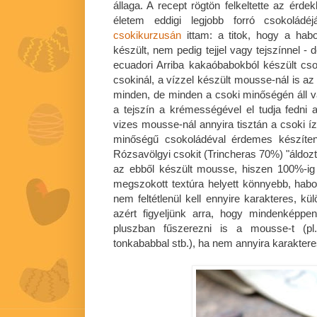
állaga. A recept rögtön felkeltette az érd
életem eddigi legjobb forró csokoládé
csokikurzusán
ittam: a titok, hogy a habo
készült, nem pedig tejjel vagy tejszínnel 
ecuadori Arriba kakaóbabokból készült csok
csokinál, a vízzel készült mousse-nál is az
minden, de minden a csoki minőségén áll 
a tejszín a krémességével el tudja fedni 
vizes mousse-nál annyira tisztán a csoki íz
minőségű csokoládéval érdemes készíten
Rózsavölgyi csokit (Trincheras 70%) "áldozt
az ebből készült mousse, hiszen 100%-ig
megszokott textúra helyett könnyebb, hab
nem feltétlenül kell ennyire karakteres, k
azért figyeljünk arra, hogy mindenképpe
pluszban fűszerezni is a mousse-t (pl. 
tonkababbal stb.), ha nem annyira karakter