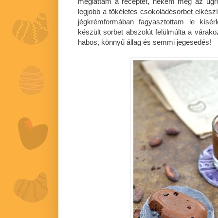
megláttam a receptet, nekem még az ugro
legjobb a tökéletes csokoládésorbet elkész
jégkrémformában fagyasztottam le kísér
készült sorbet abszolút felülmúlta a várak
habos, könnyű állag és semmi jegesedés!