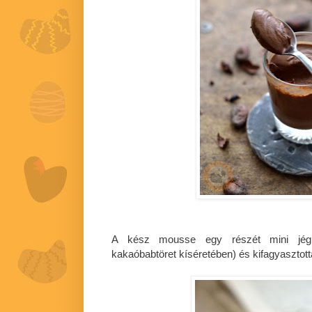
A kész mousse egy részét mini jégk
kakaóbabtöret kíséretében) és kifagyasztot