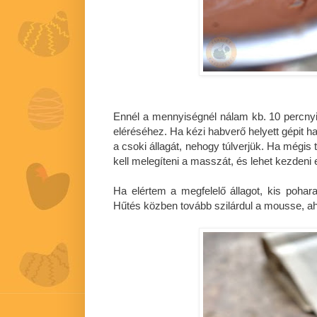
Ennél a mennyiségnél nálam kb. 10 percnyi
eléréséhez. Ha kézi habverő helyett gépit h
a csoki állagát, nehogy túlverjük. Ha mégis 
kell melegíteni a masszát, és lehet kezdeni e
Ha elértem a megfelelő állagot, kis poha
Hűtés közben tovább szilárdul a mousse, ah