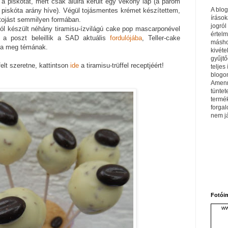
 a piskótát, mert csak alulra került egy vékony lap (a párom
A blo
piskóta arány híve). Végül tojásmentes krémet készítettem,
írások
tojást semmilyen formában.
jogról
ól készült néhány tiramisu-ízvilágú cake pop mascarponével
értel
y a poszt beleillik a SAD aktuális
fordulójába
, Teller-cake
máshol
dta meg témának.
kivéte
gyűjtő
felt szeretne, kattintson
ide
a tiramisu-trüffel receptjéért!
teljes 
blogom
Amenn
tüntet
termé
forga
nem j
Fotói
ww