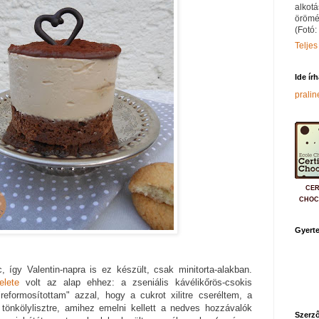
alkotá
örömé
(Fotó:
Teljes
Ide ír
prali
CER
CHOC
Gyerte
 így Valentin-napra is ez készült, csak minitorta-alakban.
elete
volt az alap ehhez: a zseniális kávélikőrös-csokis
reformosítottam" azzal, hogy a cukrot xilitre cseréltem, a
sű tönkölylisztre, amihez emelni kellett a nedves hozzávalók
Szerző