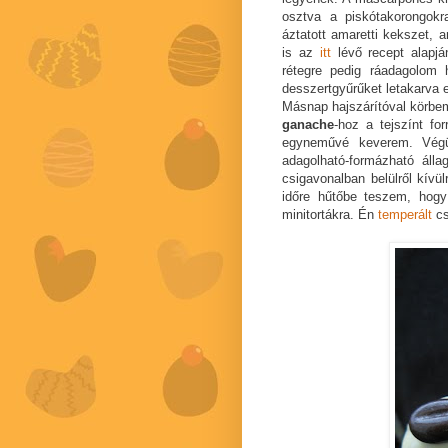
osztva a piskótakorongok
áztatott amaretti kekszet, 
is az
itt
lévő recept alapján
rétegre pedig ráadagolom
desszertgyűrűket letakarva 
Másnap hajszárítóval körbem
ganache
-hoz a tejszínt fo
egyneművé keverem. Végü
adagolható-formázható ál
csigavonalban belülről kívül
időre hűtőbe teszem, hogy 
minitortákra. Én
temperált
cs