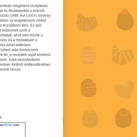
gomban megjelent recepteket,
at és fényképeket a szerzői
 szóló 1999. évi LXXVI. törvény
mében az engedélyem nélkül
 közzétenni tilos. Ez alól
lt képeznek azok a
oldalak, ahol nem közlik a
írást, és a folytatásért a
ra lehet kattintani.
yiben más forrást nem
ek fel, a receptek saját szellemi
keim, ezek kereskedelmi
lomban történő értékesítéséhez
árulok hozzá.
m
w.
flick
r
.com