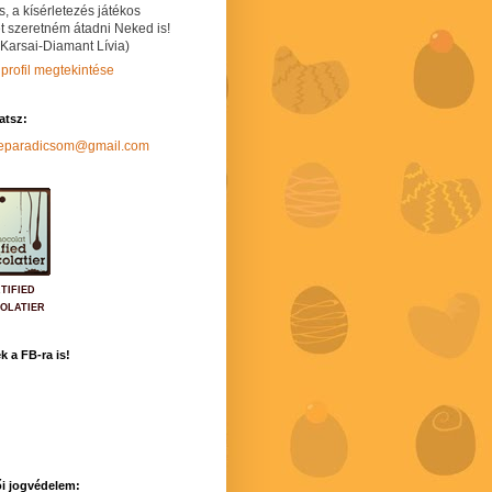
s, a kísérletezés játékos
t szeretném átadni Neked is!
 Karsai-Diamant Lívia)
 profil megtekintése
hatsz:
neparadicsom@gmail.com
TIFIED
OLATIER
k a FB-ra is!
i jogvédelem: