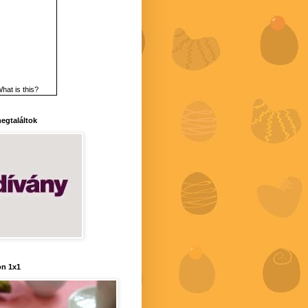
hat is this?
 megtaláltok
n 1x1