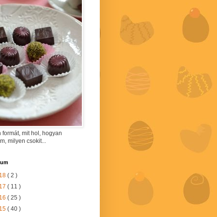
 formát, mit hol, hogyan
am, milyen csokit...
vum
18
( 2 )
17
( 11 )
16
( 25 )
15
( 40 )