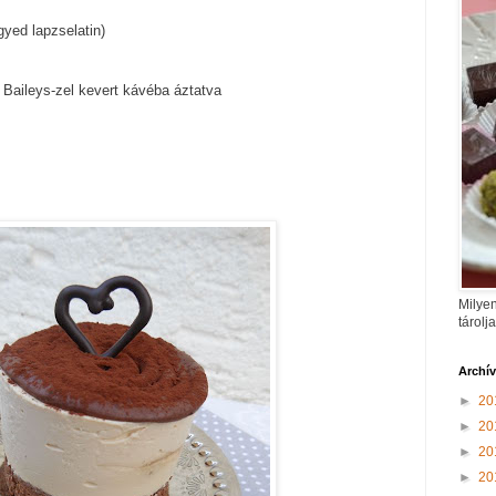
gyed lapzselatin)
z Baileys-zel kevert kávéba áztatva
Milyen
tárolj
Archí
►
20
►
20
►
20
►
20