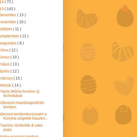
14
( 72 )
13
( 143 )
december
( 13 )
november
( 10 )
október
( 11 )
szeptember
( 12 )
augusztus
( 8 )
július
( 12 )
június
( 10 )
május
( 13 )
április
( 12 )
március
( 15 )
február
( 14 )
Folyós likőrös bonbon új
technikával
Kókuszos-mandulapralinés
bonbon
Márciusi bonbonkurzusaim a
Konyha-szigetek Gasztro...
Tiramisu minitorták & cake
pops
Vodka-ananász bonbon