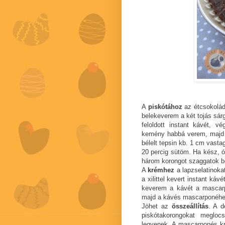
A
piskótához
az étcsokolád
belekeverem a két tojás sárg
feloldott instant kávét, vé
kemény habbá verem, majd 
bélelt tepsin kb. 1 cm vastag
20 percig sütöm. Ha kész, ó
három korongot szaggatok be
A
krémhez
a lapzselatinokat
a xilittel kevert instant ká
keverem a kávét a mascarp
majd a kávés mascarponéhe
Jöhet az
összeállítás
. A d
piskótakorongokat megloc
legyenek. A mascarponés kr