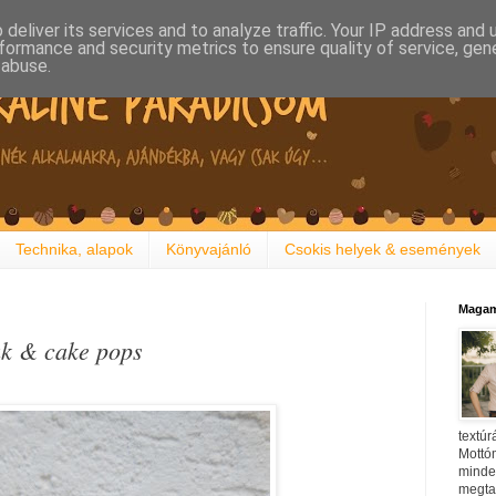
deliver its services and to analyze traffic. Your IP address and
formance and security metrics to ensure quality of service, ge
 abuse.
Technika, alapok
Könyvajánló
Csokis helyek & események
Magam
ák & cake pops
textúr
Mottóm
minden
megtal