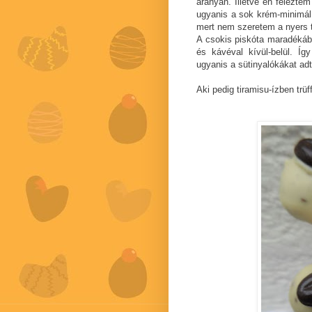
arányán. Illetve én feleztem
ugyanis a sok krém-minimál 
mert nem szeretem a nyers 
A csokis piskóta maradékáb
és kávéval kívül-belül. Íg
ugyanis a sütinyalókákat a
Aki pedig tiramisu-ízben trüf