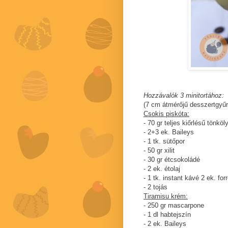
Hozzávalók 3 minitortához:
(7 cm átmérőjű desszertgyűr
Csokis piskóta:
- 70 gr teljes kiőrlésű tönköly
- 2+3 ek. Baileys
- 1 tk. sütőpor
- 50 gr xilit
- 30 gr étcsokoládé
- 2 ek. étolaj
- 1 tk. instant kávé 2 ek. for
- 2 tojás
Tiramisu krém:
- 250 gr mascarpone
- 1 dl habtejszín
- 2 ek. Baileys