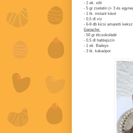
- 2 ek. xilit
- 5 gr zselatin (= 3 és egyne
- 1 tk. instant kávé
- 0,5 dl víz
- 6-9 db kicsi amaretti keks
Ganache:
- 50 gr étcsokoládé
- 0,5 dl habtejszín
- 1 ek. Baileys
- 3 tk. kakaópor