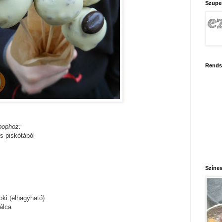
Szupe
Rends
pophoz:
s piskótából
Színes
ki (elhagyható)
álca