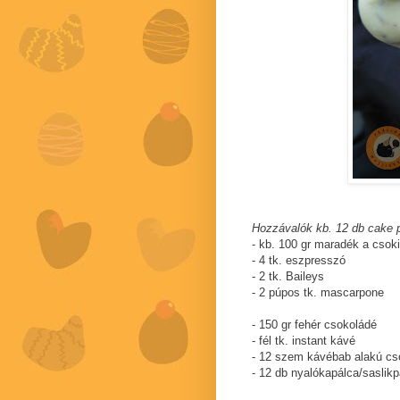
Hozzávalók kb. 12 db cake 
- kb. 100 gr maradék a csoki
- 4 tk. eszpresszó
- 2 tk. Baileys
- 2 púpos tk. mascarpone
- 150 gr fehér csokoládé
- fél tk. instant kávé
- 12 szem kávébab alakú cso
- 12 db nyalókapálca/saslikp