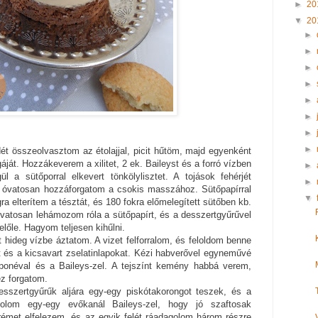
►
20
▼
20
►
►
►
►
►
►
►
►
ét összeolvasztom az étolajjal, picit hűtöm, majd egyenként
áját. Hozzákeverem a xilitet, 2 ek. Baileyst és a forró vízben
►
gül a sütőporral elkevert tönkölylisztet. A tojások fehérjét
►
óvatosan hozzáforgatom a csokis masszához. Sütőpapírral
▼
ra elterítem a tésztát, és 180 fokra előmelegített sütőben kb.
vatosan lehámozom róla a sütőpapírt, és a desszertgyűrűvel
lőle. Hagyom teljesen kihűlni.
 hideg vízbe áztatom. A vizet felforralom, és feloldom benne
vét és a kicsavart zselatinlapokat. Kézi habverővel egyneművé
onéval és a Baileys-zel. A tejszínt kemény habbá verem,
z forgatom.
esszertgyűrűk aljára egy-egy piskótakorongot teszek, és a
solom egy-egy evőkanál Baileys-zel, hogy jó szaftosak
émet elfelezem, és az egyik felét ráadagolom három részre