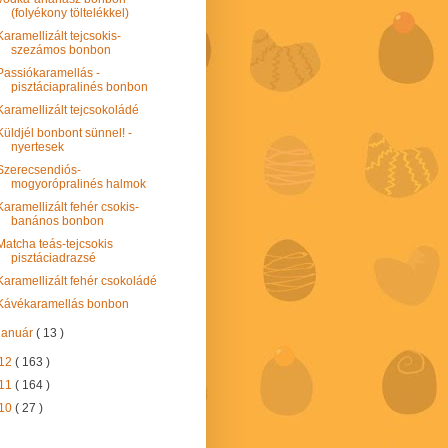
(folyékony töltelékkel)
Karamellizált tejcsokis-
szezámos bonbon
Passiókaramellás -
pisztáciapralinés bonbon
Karamellizált tejcsokoládé
Küldjél bonbont sünnel! -
nyertesek
Szerecsendiós-
mogyorópralinés halmok
Karamellizált fehér csokis-
banános bonbon
Matcha teás-tejcsokis
pisztáciadrazsé
Karamellizált fehér csokoládé
Kávékaramellás bonbon
január
( 13 )
12
( 163 )
11
( 164 )
10
( 27 )