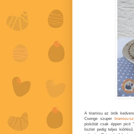
A tiramisu az örök kedvenc,
Csenge szuper
tiramisu-sz
piskótát csak éppen picit "
lisztet pedig teljes kiőrlé