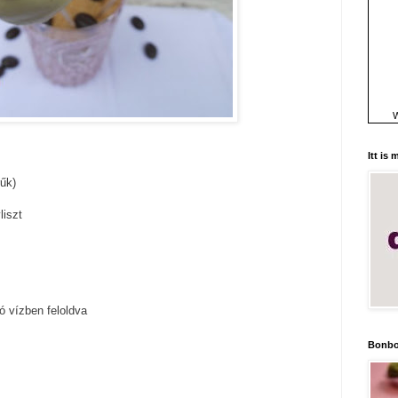
W
Itt is
űk)
liszt
ró vízben feloldva
Bonbo