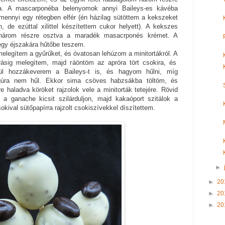
ra. A mascarponéba belenyomok annyi Baileys-es kávéba
amennyi egy rétegben elfér (én házilag sütöttem a kekszeket
, de ezúttal xilittel készítettem cukor helyett). A kekszes
 három részre osztva a maradék masacrponés krémet. A
egy éjszakára hűtőbe teszem.
elegítem a gyűrűket, és óvatosan lehúzom a minitortákról. A
rrásig melegítem, majd ráöntöm az apróra tört csokira, és
l hozzákeverem a Baileys-t is, és hagyom hűlni, míg
lagúra nem hűl. Ekkor sima csöves habzsákba töltöm, és
re haladva köröket rajzolok vele a minitorták tetejére. Rövid
a ganache kicsit szilárduljon, majd kakaóport szitálok a
okival sütőpapírra rajzolt csokiszívekkel díszítettem.
►
►
20
►
20
►
20