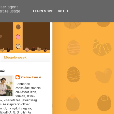
 user-agent
nerate usage
LEARN MORE
GOT IT
Megjelenések
ról
Praliné Zsuzsi
Bonbonok,
csokoládé, francia
cukrászat, ízek,
formák, színek,
ák, kísérletezés, játékosság...
: Az inspiráció ott van
hol, ha nyitott vagy rá,
álod! (A. G. Shotts). Az