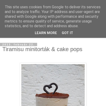
This site uses cookies from Google to deliver its services
and to analyze traffic. Your IP address and user-agent are
shared with Google along with performance and security
metrics to ensure quality of service, generate usage
statistics, and to detect and address abuse.
LEARN MORE
GOT IT
▼
2013. február 22.
Tiramisu minitorták & cake pops