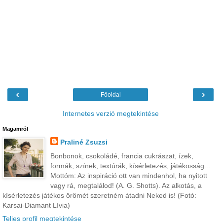
‹
›
Főoldal
Internetes verzió megtekintése
Magamról
Praliné Zsuzsi
Bonbonok, csokoládé, francia cukrászat, ízek,
formák, színek, textúrák, kísérletezés, játékosság...
Mottóm: Az inspiráció ott van mindenhol, ha nyitott
vagy rá, megtalálod! (A. G. Shotts). Az alkotás, a
kísérletezés játékos örömét szeretném átadni Neked is! (Fotó:
Karsai-Diamant Lívia)
Teljes profil megtekintése