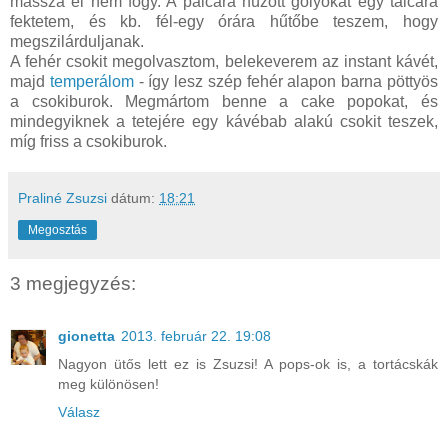
massza el nem fogy. A pálcára húzott golyókat egy tálcára
fektetem, és kb. fél-egy órára hűtőbe teszem, hogy
megszilárduljanak.
A fehér csokit megolvasztom, belekeverem az instant kávét,
majd
temperálom
- így lesz szép fehér alapon barna pöttyös
a csokiburok. Megmártom benne a cake popokat, és
mindegyiknek a tetejére egy kávébab alakú csokit teszek,
míg friss a csokiburok.
Praliné Zsuzsi
dátum:
18:21
Megosztás
3 megjegyzés:
gionetta
2013. február 22. 19:08
Nagyon ütős lett ez is Zsuzsi! A pops-ok is, a tortácskák
meg különösen!
Válasz