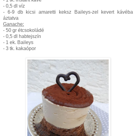
- 0,5 dl víz
- 6-9 db kicsi amaretti keksz Baileys-zel kevert kávéba
áztatva
Ganache:
- 50 gr étcsokoládé
- 0,5 dl habtejszín
- 1 ek. Baileys
- 3 tk. kakaópor