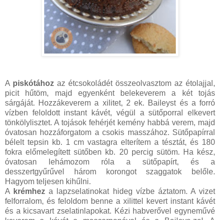
A
piskótához
az étcsokoládét összeolvasztom az étolajjal,
picit hűtöm, majd egyenként belekeverem a két tojás
sárgáját. Hozzákeverem a xilitet, 2 ek. Baileyst és a forró
vízben feloldott instant kávét, végül a sütőporral elkevert
tönkölylisztet. A tojások fehérjét kemény habbá verem, majd
óvatosan hozzáforgatom a csokis masszához. Sütőpapírral
bélelt tepsin kb. 1 cm vastagra elterítem a tésztát, és 180
fokra előmelegített sütőben kb. 20 percig sütöm. Ha kész,
óvatosan lehámozom róla a sütőpapírt, és a
desszertgyűrűvel három korongot szaggatok belőle.
Hagyom teljesen kihűlni.
A
krémhez
a lapzselatinokat hideg vízbe áztatom. A vizet
felforralom, és feloldom benne a xilittel kevert instant kávét
és a kicsavart zselatinlapokat. Kézi habverővel egyneművé