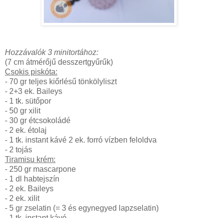
Hozzávalók 3 minitortához:
(7 cm átmérőjű desszertgyűrűk)
Csokis piskóta:
- 70 gr teljes kiőrlésű tönkölyliszt
- 2+3 ek. Baileys
- 1 tk. sütőpor
- 50 gr xilit
- 30 gr étcsokoládé
- 2 ek. étolaj
- 1 tk. instant kávé 2 ek. forró vízben feloldva
- 2 tojás
Tiramisu krém:
- 250 gr mascarpone
- 1 dl habtejszín
- 2 ek. Baileys
- 2 ek. xilit
- 5 gr zselatin (= 3 és egynegyed lapzselatin)
- 1 tk. instant kávé