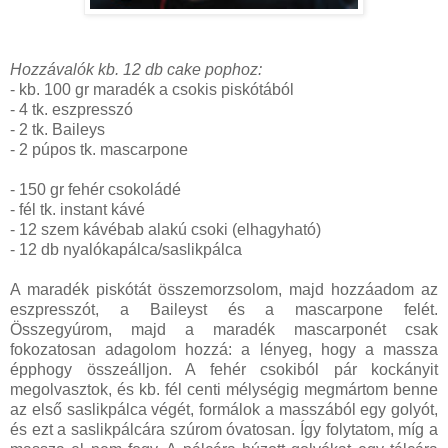
Hozzávalók kb. 12 db cake pophoz:
- kb. 100 gr maradék a csokis piskótából
- 4 tk. eszpresszó
- 2 tk. Baileys
- 2 púpos tk. mascarpone
- 150 gr fehér csokoládé
- fél tk. instant kávé
- 12 szem kávébab alakú csoki (elhagyható)
- 12 db nyalókapálca/saslikpálca
A maradék piskótát összemorzsolom, majd hozzáadom az
eszpresszót, a Baileyst és a mascarpone felét.
Összegyúrom, majd a maradék mascarponét csak
fokozatosan adagolom hozzá: a lényeg, hogy a massza
épphogy összeálljon. A fehér csokiból pár kockányit
megolvasztok, és kb. fél centi mélységig megmártom benne
az első saslikpálca végét, formálok a masszából egy golyót,
és ezt a saslikpálcára szúrom óvatosan. Így folytatom, míg a