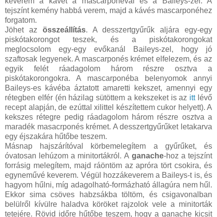
keverem a kávét a mascarponéval és a Baileys-zel. A
tejszínt kemény habbá verem, majd a kávés mascarponéhez
forgatom.
Jöhet az
összeállítás
. A desszertgyűrűk aljára egy-egy
piskótakorongot teszek, és a piskótakorongokat
meglocsolom egy-egy evőkanál Baileys-zel, hogy jó
szaftosak legyenek. A mascarponés krémet elfelezem, és az
egyik felét ráadagolom három részre osztva a
piskótakorongokra. A mascarponéba belenyomok annyi
Baileys-es kávéba áztatott amaretti kekszet, amennyi egy
rétegben elfér (én házilag sütöttem a kekszeket is az
itt
lévő
recept alapján, de ezúttal xilittel készítettem cukor helyett). A
kekszes rétegre pedig ráadagolom három részre osztva a
maradék masacrponés krémet. A desszertgyűrűket letakarva
egy éjszakára hűtőbe teszem.
Másnap hajszárítóval körbemelegítem a gyűrűket, és
óvatosan lehúzom a minitortákról. A
ganache
-hoz a tejszínt
forrásig melegítem, majd ráöntöm az apróra tört csokira, és
egyneművé keverem. Végül hozzákeverem a Baileys-t is, és
hagyom hűlni, míg adagolható-formázható állagúra nem hűl.
Ekkor sima csöves habzsákba töltöm, és csigavonalban
belülről kívülre haladva köröket rajzolok vele a minitorták
tetejére. Rövid időre hűtőbe teszem, hogy a ganache kicsit