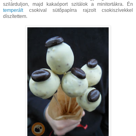
szilárduljon, majd kakaóport szitálok a minitortákra. Én
temperált
csokival sütőpapírra rajzolt csokiszívekkel
díszítettem.