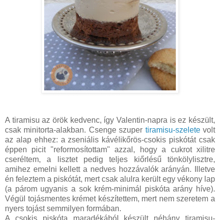
A tiramisu az örök kedvenc, így Valentin-napra is ez készült,
csak minitorta-alakban. Csenge szuper
tiramisu-szelete
volt
az alap ehhez: a zseniális kávélikőrös-csokis piskótát csak
éppen picit "reformosítottam" azzal, hogy a cukrot xilitre
cseréltem, a lisztet pedig teljes kiőrlésű tönkölylisztre,
amihez emelni kellett a nedves hozzávalók arányán. Illetve
én feleztem a piskótát, mert csak alulra került egy vékony lap
(a párom ugyanis a sok krém-minimál piskóta arány híve).
Végül tojásmentes krémet készítettem, mert nem szeretem a
nyers tojást semmilyen formában.
A csokis piskóta maradékából készült néhány tiramisu-