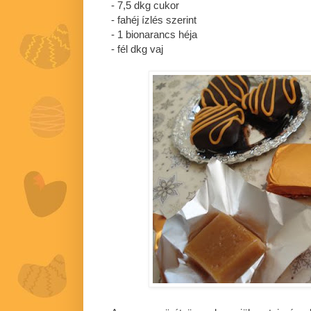
- 7,5 dkg cukor
- fahéj ízlés szerint
- 1 bionarancs héja
- fél dkg vaj