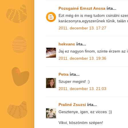
Pozsgainé Ernszt Ancsa
írta...
Ezt még én is meg tudom csinálni sze
karácsonyra,egyszerűnek tűnik, talán 
2011. december 13. 17:27
hekvanc
írta...
Jaj ez nagyon finom, szinte érzem az il
2011. december 13. 19:36
Petra
írta...
Szuper megint! :)
2011. december 13. 21:03
Praliné Zsuzsi
írta...
Gesztenye, igen, ez vicces :))
Vikvi, köszönöm szépen!