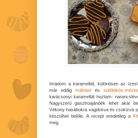
Imádom a karamellát, különösen az ízesít
már eddig
málnást
és
sütőtökös-mézes
karácsonyi karamellát hoztam: narancslével
Nagyszerű gasztroajándék lehet akár b
Vékony hasábokra vagdosva és csokizva pe
készülhet belőle. A recept eredetileg a
Ki
meg.