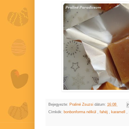
Bejegyezte:
Praliné Zsuzsi
dátum:
16:08
Címkék:
bonbonforma nélkül
,
fahéj
,
karamell
,