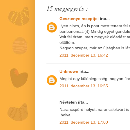
15 megjegyzés :
Gesztenye receptjei
írta...
Ilyen nincs, én is pont most tettem fel
bonbonomat:-))) Mindig egyet gondolu
Volt fél órám, mert megyek előadást 
eltöltöm.
Nagyon szuper, már az újságban is lát
2011. december 13. 16:42
Unknown
írta...
Megint egy különlegesség, nagyon fino
2011. december 13. 16:55
Névtelen írta...
Narancspüré helyett narancslekvárt is
Ibolya
2011. december 13. 17:00