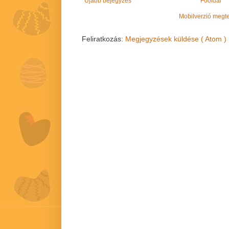
Újabb bejegyzés
Főoldal
Mobilverzió megt
Feliratkozás:
Megjegyzések küldése ( Atom )