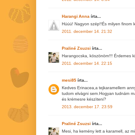
Harangi Anna
írta...
Húúú! Nagyon szép!!És milyen finom le
2011. december 14. 21:32
Praliné Zsuzsi
írta...
Harangocska, köszönöm!!! Érdemes ki
2011. december 14. 22:15
mesi85
írta...
Kedves Erinacea,a tejkaramellem ann
tudom elvàgni sem.Hogyan tudnám má
és krémesre készìteni?
2013. december 17. 23:59
Praliné Zsuzsi
írta...
Mesi, ha kemény lett a karamell, az mi