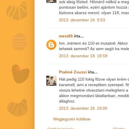
sok ideig főzted. Hőmérő nélkül a megf
pontosan belőni, ezért ajánlom hozzá
biztosra akarsz menni: olyan 118, max. 
2013. december 18. 9:53
mesi85
írta...
hm..mértem és 110-et mutatott. Akkor
tehetek semmit? Az sem segìt ha mel
2013. december 18. 18:59
Praliné Zsuzsi
írta...
Hát pedig 110 fokig főzve olyan krém-á
karamell, ami a receptben szerepel. N
vissza lehetne olvasztani-melegíteni a
akkor megmondani látatlanban, meddig 
állaghoz.
2013. december 18. 19:05
Megjegyzés küldése