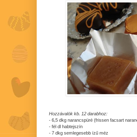
Hozzávalók kb. 12 darabhoz:
- 6,5 dkg narancspüré (frissen facsart naran
- fél dl habtejszín
- 7 dkg semlegesebb ízű méz