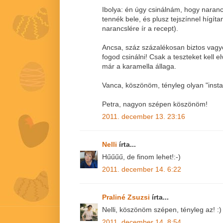
Ibolya: én úgy csinálnám, hogy naranc
tennék bele, és plusz tejszínnel hígí
narancslére ír a recept).
Ancsa, száz százalékosan biztos vag
fogod csinálni! Csak a teszteket kell el
már a karamella állaga.
Vanca, köszönöm, tényleg olyan "instant
Petra, nagyon szépen köszönöm!
2011. december 13. 23:16
Nelli
írta...
Hűűűű, de finom lehet!:-)
2011. december 14. 6:22
Praliné Zsuzsi
írta...
Nelli, köszönöm szépen, tényleg az! :)
2011. december 14. 8:54