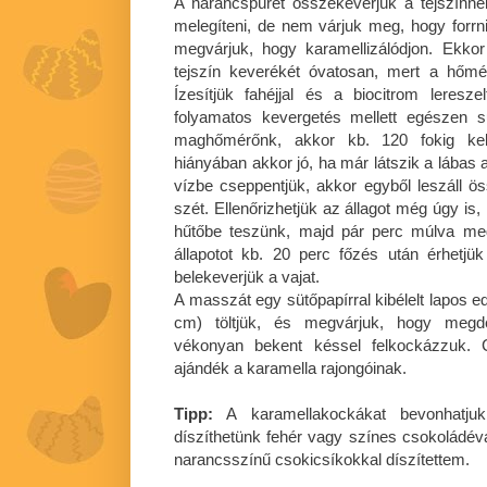
A narancspürét összekeverjük a tejszínn
melegíteni, de nem várjuk meg, hogy forrn
megvárjuk, hogy karamellizálódjon. Ekko
tejszín keverékét óvatosan, mert a hőmér
Ízesítjük fahéjjal és a biocitrom leresz
folyamatos kevergetés mellett egészen 
maghőmérőnk, akkor kb. 120 fokig kell
hiányában akkor jó, ha már látszik a lábas a
vízbe cseppentjük, akkor egyből leszáll ös
szét. Ellenőrizhetjük az állagot még úgy is
hűtőbe teszünk, majd pár perc múlva meg
állapotot kb. 20 perc főzés után érhetjü
belekeverjük a vajat.
A masszát egy sütőpapírral kibélelt lapos
cm) töltjük, és megvárjuk, hogy megder
vékonyan bekent késsel felkockázzuk. 
ajándék a karamella rajongóinak.
Tipp:
A karamellakockákat bevonhatjuk 
díszíthetünk fehér vagy színes csokoládéva
narancsszínű csokicsíkokkal díszítettem.