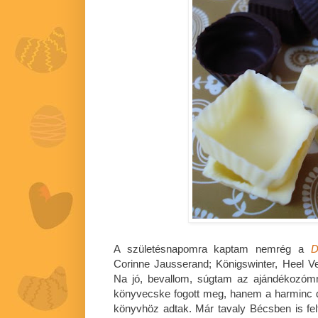
A születésnapomra kaptam nemrég a
D
Corinne Jausserand; Königswinter, Heel V
Na jó, bevallom, súgtam az ajándékozómn
könyvecske fogott meg, hanem a harminc dar
könyvhöz adtak. Már tavaly Bécsben is felf