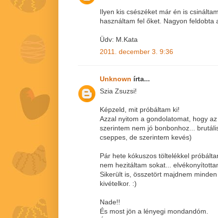
Ilyen kis csészéket már én is csinálta
használtam fel őket. Nagyon feldobta a 
Üdv: M.Kata
2011. december 3. 9:36
Unknown
írta...
Szia Zsuzsi!
Képzeld, mit próbáltam ki!
Azzal nyitom a gondolatomat, hogy az 
szerintem nem jó bonbonhoz... brutáli
cseppes, de szerintem kevés)
Pár hete kókuszos töltelékkel próbált
nem hezitáltam sokat... elvékonyította
Sikerült is, összetört majdnem minden
kivételkor. :)
Nade!!
És most jön a lényegi mondandóm.