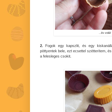
...és voilá!
2.
Fogok egy kapszlit, és egy kiskanálla
pöttyentek bele, ezt ecsettel szétterítem, é
a felesleges csokit.