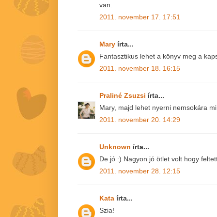
van.
2011. november 17. 17:51
Mary
írta...
Fantasztikus lehet a könyv meg a kapszl
2011. november 18. 16:15
Praliné Zsuzsi
írta...
Mary, majd lehet nyerni nemsokára min
2011. november 20. 14:29
Unknown
írta...
De jó :) Nagyon jó ötlet volt hogy feltett
2011. november 28. 12:15
Kata
írta...
Szia!