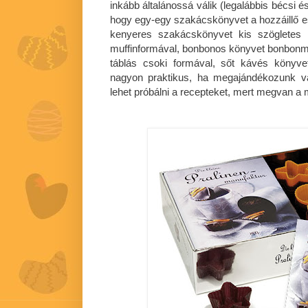
inkább általánossá válik (legalábbis bécsi 
hogy egy-egy szakácskönyvet a hozzáillő es
kenyeres szakácskönyvet kis szögletes 
muffinformával, bonbonos könyvet bonbonmá
táblás csoki formával, sőt kávés könyve
nagyon praktikus, ha megajándékozunk val
lehet próbálni a recepteket, mert megvan a