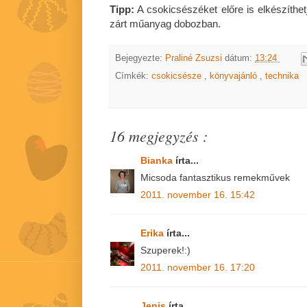
Tipp:
A csokicsészéket előre is elkészíthetj
zárt műanyag dobozban.
Bejegyezte:
Praliné Zsuzsi
dátum:
13:24
Címkék:
csokicsésze
,
könyvajánló
,
technika
16 megjegyzés :
Bianka
írta...
Micsoda fantasztikus remekművek
2011. november 16. 15:42
Erika
írta...
Szuperek!:)
2011. november 16. 17:20
Jenis
írta...