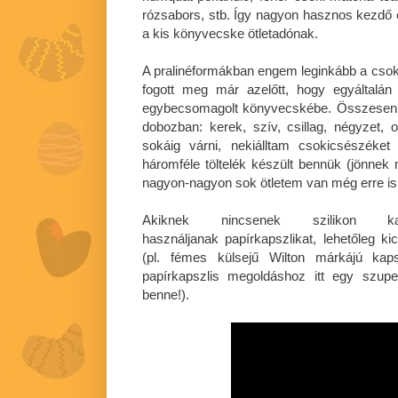
rózsabors, stb. Így nagyon hasznos kezdő
a kis könyvecske ötletadónak.
A pralinéformákban engem leginkább a cso
fogott meg már azelőtt, hogy egyáltalán
egybecsomagolt könyvecskébe. Összesen h
dobozban: kerek, szív, csillag, négyzet,
sokáig várni, nekiálltam csokicsészéket
háromféle töltelék készült bennük (jönnek
nagyon-nagyon sok ötletem van még erre is 
Akiknek nincsenek szilikon ka
használjanak papírkapszlikat, lehetőleg ki
(pl. fémes külsejű Wilton márkájú ka
papírkapszlis megoldáshoz itt egy szupe
benne!).