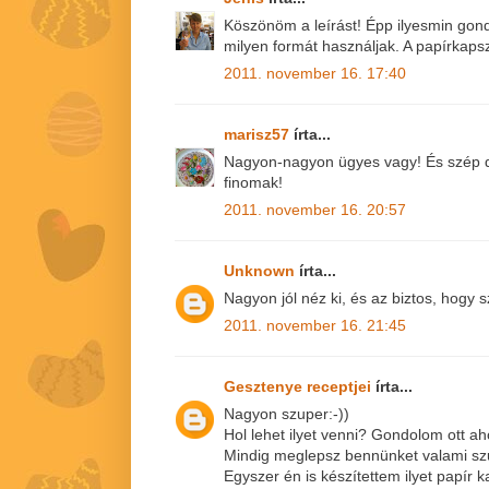
Köszönöm a leírást! Épp ilyesmin go
milyen formát használjak. A papírkapszl
2011. november 16. 17:40
marisz57
írta...
Nagyon-nagyon ügyes vagy! És szép d
finomak!
2011. november 16. 20:57
Unknown
írta...
Nagyon jól néz ki, és az biztos, hogy 
2011. november 16. 21:45
Gesztenye receptjei
írta...
Nagyon szuper:-))
Hol lehet ilyet venni? Gondolom ott ah
Mindig meglepsz bennünket valami sz
Egyszer én is készítettem ilyet papír 