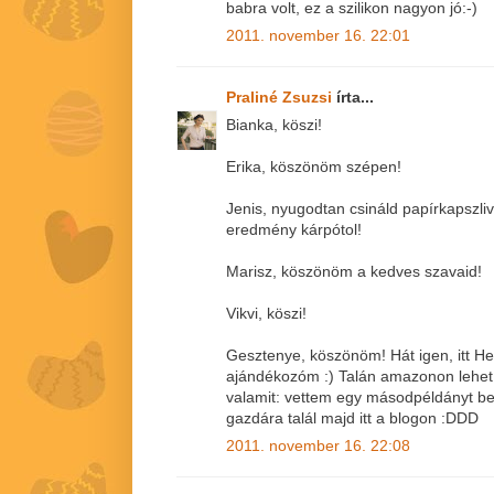
babra volt, ez a szilikon nagyon jó:-)
2011. november 16. 22:01
Praliné Zsuzsi
írta...
Bianka, köszi!
Erika, köszönöm szépen!
Jenis, nyugodtan csináld papírkapszliv
eredmény kárpótol!
Marisz, köszönöm a kedves szavaid!
Vikvi, köszi!
Gesztenye, köszönöm! Hát igen, itt He
ajándékozóm :) Talán amazonon lehet
valamit: vettem egy másodpéldányt be
gazdára talál majd itt a blogon :DDD
2011. november 16. 22:08