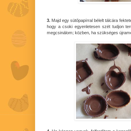
3.
Majd egy sütőpapírral bélelt tálcára fektetem
hogy a csoki egyenletesen szét tudjon terü
megcsinálom; közben, ha szükséges újramel