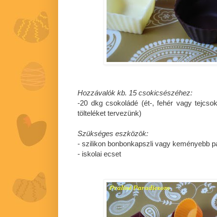
Hozzávalók kb. 15 csokicsészéhez:
-20 dkg csokoládé (ét-, fehér vagy tejcsok
tölteléket tervezünk)
Szükséges eszközök:
- szilikon bonbonkapszli vagy keményebb pa
- iskolai ecset