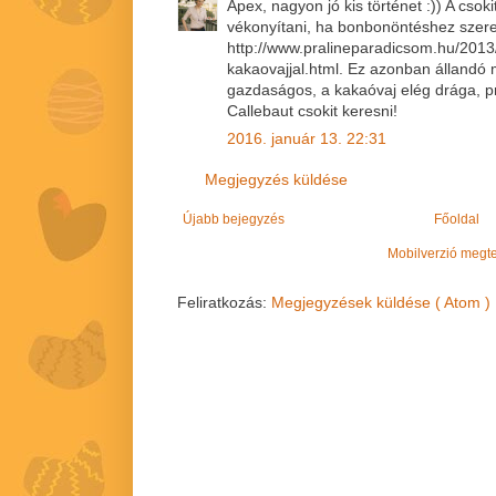
Apex, nagyon jó kis történet :)) A csoki
vékonyítani, ha bonbonöntéshez szeretn
http://www.pralineparadicsom.hu/2013
kakaovajjal.html. Ez azonban állandó
gazdaságos, a kakaóvaj elég drága, p
Callebaut csokit keresni!
2016. január 13. 22:31
Megjegyzés küldése
Újabb bejegyzés
Főoldal
Mobilverzió megt
Feliratkozás:
Megjegyzések küldése ( Atom )