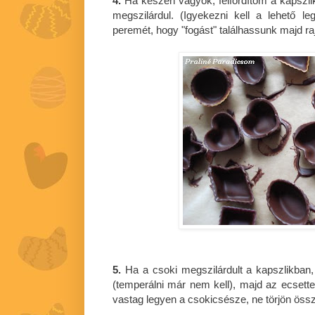
4.
Ha készen vagyok, felfordítom a kapszli
megszilárdul. (Igyekezni kell a lehető l
peremét, hogy "fogást" találhassunk majd ra
5.
Ha a csoki megszilárdult a kapszlikban
(temperálni már nem kell), majd az ecset
vastag legyen a csokicsésze, ne törjön össz