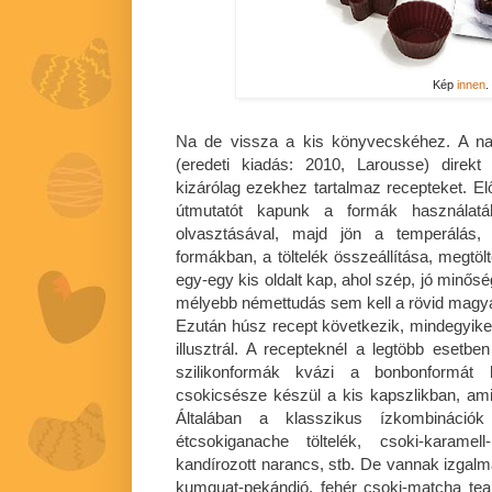
Kép
innen
.
Na de vissza a kis könyvecskéhez. A na
(eredeti kiadás: 2010, Larousse) direkt
kizárólag ezekhez tartalmaz recepteket. E
útmutatót kapunk a formák használatá
olvasztásával, majd jön a temperálás,
formákban, a töltelék összeállítása, megtöl
egy-egy kis oldalt kap, ahol szép, jó minős
mélyebb némettudás sem kell a rövid mag
Ezután húsz recept következik, mindegyiket
illusztrál. A recepteknél a legtöbb esetben
szilikonformák kvázi a bonbonformát h
csokicsésze készül a kis kapszlikban, amik
Általában a klasszikus ízkombináció
étcsokiganache töltelék, csoki-karamell
kandírozott narancs, stb. De vannak izgalma
kumquat-pekándió, fehér csoki-matcha tea, 