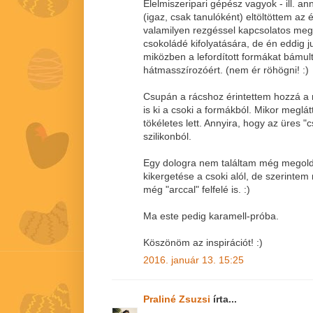
Élelmiszeripari gépész vagyok - ill. an
(igaz, csak tanulóként) eltöltöttem a
valamilyen rezgéssel kapcsolatos meg
csokoládé kifolyatására, de én eddig 
miközben a lefordított formákat bámu
hátmasszírozóért. (nem ér röhögni! :)
Csupán a rácshoz érintettem hozzá a 
is ki a csoki a formákból. Mikor meglát
tökéletes lett. Annyira, hogy az üres 
szilikonból.
Egy dologra nem találtam még megold
kikergetése a csoki alól, de szerintem
még "arccal" felfelé is. :)
Ma este pedig karamell-próba.
Köszönöm az inspirációt! :)
2016. január 13. 15:25
Praliné Zsuzsi
írta...