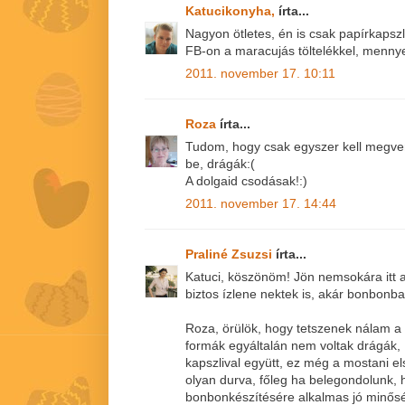
Katucikonyha,
írta...
Nagyon ötletes, én is csak papírkapsz
FB-on a maracujás töltelékkel, mennye
2011. november 17. 10:11
Roza
írta...
Tudom, hogy csak egyszer kell megvenn
be, drágák:(
A dolgaid csodásak!:)
2011. november 17. 14:44
Praliné Zsuzsi
írta...
Katuci, köszönöm! Jön nemsokára itt a 
biztos ízlene nektek is, akár bonbonba
Roza, örülök, hogy tetszenek nálam a
formák egyáltalán nem voltak drágák, 
kapszlival együtt, ez még a mostani els
olyan durva, főleg ha belegondolunk,
bonbonkészítésére alkalmas jó minősé