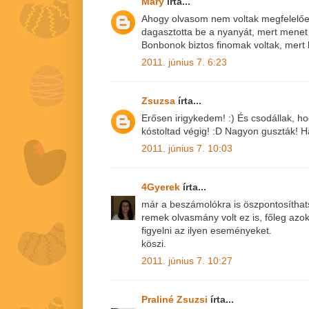
Mary
írta...
Ahogy olvasom nem voltak megfelelőe
dagasztotta be a nyanyát, mert menet
Bonbonok biztos finomak voltak, mert
2011. június 7. 6:23
Zsuzsa
írta...
Erősen irigykedem! :) És csodállak, h
kóstoltad végig! :D Nagyon guszták! H
2011. június 7. 10:03
4Gyerek
írta...
már a beszámolókra is öszpontosíthatsz
remek olvasmány volt ez is, főleg azo
figyelni az ilyen eseményeket.
köszi.
2011. június 7. 10:27
Praliné Zsuzsi
írta...