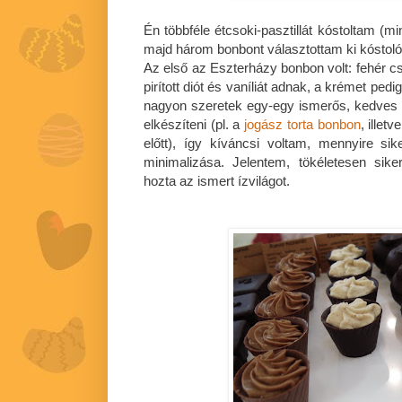
Én többféle étcsoki-pasztillát kóstoltam (mi
majd három bonbont választottam ki kóstoló
Az első az Eszterházy bonbon volt: fehér c
pirított diót és vaníliát adnak, a krémet ped
nagyon szeretek egy-egy ismerős, kedves 
elkészíteni (pl. a
jogász torta bonbon
, ille
előtt), így kíváncsi voltam, mennyire sik
minimalizása. Jelentem, tökéletesen sik
hozta az ismert ízvilágot.