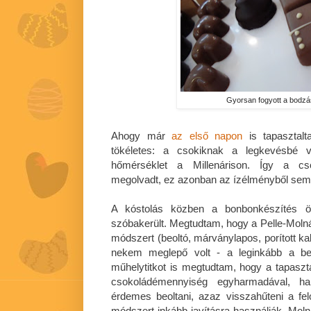
Gyorsan fogyott a bodzás!
Ahogy már
az első napon
is tapasztal
tökéletes: a csokiknak a legkevésbé v
hőmérséklet a Millenárison. Így a cs
megolvadt, ez azonban az ízélményből semm
A kóstolás közben a bonbonkészítés ör
szóbakerült. Megtudtam, hogy a Pelle-Mol
módszert (beoltó, márványlapos, porított k
nekem meglepő volt - a leginkább a beo
műhelytitkot is megtudtam, hogy a tapaszt
csokoládémennyiség egyharmadával, 
érdemes beoltani, azaz visszahűteni a fel
módszert inkább javításra használják. Molná