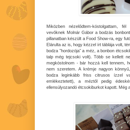
Miközben nézelődtem-kóstolgattam, fél 
vevőknek Molnár Gábor a bodzás bonbont a
pillanatban készült a Food Show-ra, egy fut
Elárulta az is, hogy kézzel írt táblája volt, t
bodza "hordozója" a méz, a bonbon étcsoki
talp még tejcsoki volt). Több se kellett
megkóstolnom - bár hozzá kell tennem, h
nem szeretem. A krémje nagyon könnyű, s
bodza leginkább friss citrusos ízzel v
emlékeztetett), a méztől pedig édesk
ellensúlyozandó étcsokiburkot kapott. Még