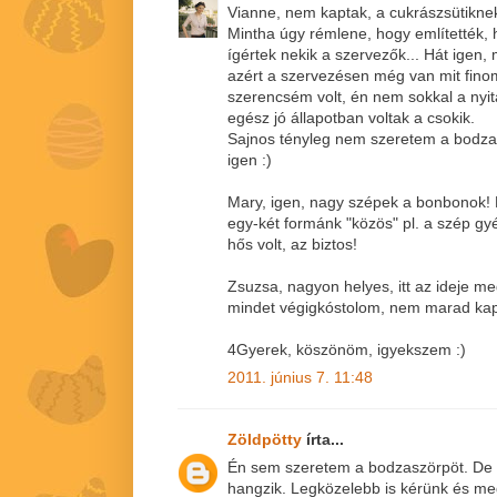
Vianne, nem kaptak, a cukrászsütiknek
Mintha úgy rémlene, hogy említették, 
ígértek nekik a szervezők... Hát igen,
azért a szervezésen még van mit fino
szerencsém volt, én nem sokkal a nyi
egész jó állapotban voltak a csokik.
Sajnos tényleg nem szeretem a bodza
igen :)
Mary, igen, nagy szépek a bonbonok! 
egy-két formánk "közös" pl. a szép g
hős volt, az biztos!
Zsuzsa, nagyon helyes, itt az ideje m
mindet végigkóstolom, nem marad kapa
4Gyerek, köszönöm, igyekszem :)
2011. június 7. 11:48
Zöldpötty
írta...
Én sem szeretem a bodzaszörpöt. De 
hangzik. Legközelebb is kérünk és me