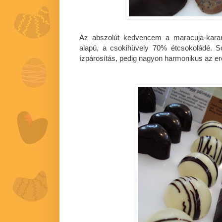
Az abszolút kedvencem a maracuja-karam
alapú, a csokihüvely 70% étcsokoládé. 
ízpárosítás, pedig nagyon harmonikus az e