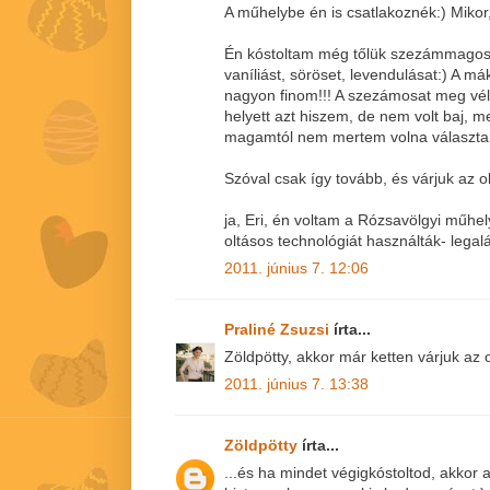
A műhelybe én is csatlakoznék:) Miko
Én kóstoltam még tőlük szezámmagosa
vaníliást, söröset, levendulásat:) A mák
nagyon finom!!! A szezámosat meg vé
helyett azt hiszem, de nem volt baj, me
magamtól nem mertem volna választani
Szóval csak így tovább, és várjuk az o
ja, Eri, én voltam a Rózsavölgyi műhel
oltásos technológiát használták- lega
2011. június 7. 12:06
Praliné Zsuzsi
írta...
Zöldpötty, akkor már ketten várjuk az o
2011. június 7. 13:38
Zöldpötty
írta...
...és ha mindet végigkóstoltod, akkor 