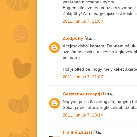
vasárnap nincsenek nyitva.
Engem kifejezetten vonz a szezámos!
Zöldpötty! Az ét vagy tejcsokist kóstol
2011. június 7. 21:04
Zöldpötty
írta...
A tejcsokisból kaptam. De -nem náluk
szezámos csokit. az lesz a legközelebb
boltban:)
Hol jelölted be, hogy melyikeket akar
2011. június 7. 21:07
Gesztenye receptjei
írta...
Nagyon jó kis összefoglaló, nagyon tet
Sokat járok Tatára, legközelebb az ut
2011. június 7. 23:14
Praliné Zsuzsi
írta...