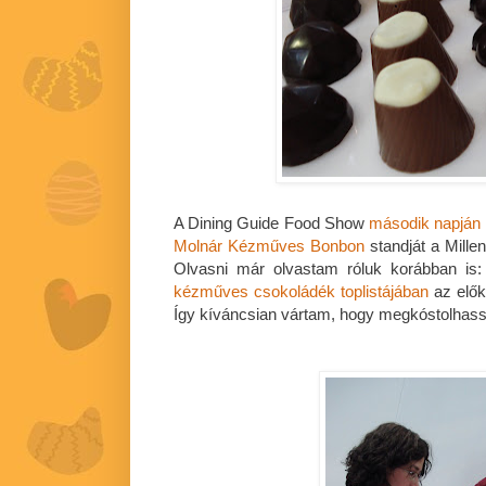
A Dining Guide Food Show
második napján
Molnár Kézműves Bonbon
standját a Millen
Olvasni már olvastam róluk korábban is
kézműves csokoládék toplistájában
az elők
Így kíváncsian vártam, hogy megkóstolhas