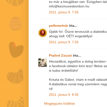
ez már a kisujjában van. Ezügyben tal
info@kezmuvesbonbon.hu
2011. június 9. 7:55
pellemolnár
írta...
Újabb hír: Őszre tervezzük a diabetiku
ahogy kell: OÉTI engedéllyel
2011. június 9. 7:55
Praliné Zsuzsi
írta...
Hecsedlicsi, egyelőre a dolog tervben v
a facebook-oldalon kinn lesz! Illetve
is tudsz érdeklődni!
Kriszta és Gábor, írtam e-mailt válasz
A diabetikus vonal meg szerintem nag
rá!
2011. június 9. 8:55
Megjegyzés küldése