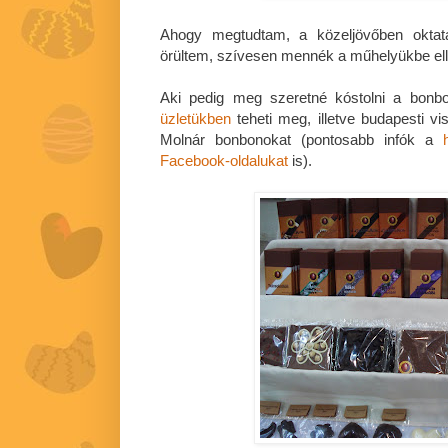
Ahogy megtudtam, a közeljövőben oktat
örültem, szívesen mennék a műhelyükbe elle
Aki pedig meg szeretné kóstolni a bonbo
üzletükben
teheti meg, illetve budapesti vis
Molnár bonbonokat (pontosabb infók a
Facebook-oldalukat
is).