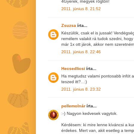
4Gyerek, megyek rögtön!
2011. június 8. 21:52
Zsuzsa
írta...
Készülök, csak el is jussak! Vendégsé
remélem valakit rá tudok szedni, hogy
már 1x ott járok, akkor nem szeretném 
2011. június 8. 22:46
Hecsedlicsi
írta...
Ha megtudsz valami pontosabb infót az
teszed itt?...:)
2011. június 8. 23:32
pellemolnár
írta...
:-) Nagyon kedvesek vagytok.
Kérdésem: ki mire lenne kíváncsi a ku
érdekes. Mert van, akit esetleg a tem