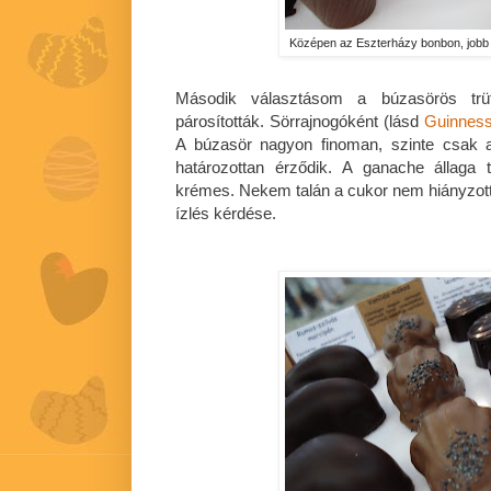
Középen az Eszterházy bonbon, jobb 
Második választásom a búzasörös trüff
párosították. Sörrajnogóként (lásd
Guinness
A búzasör nagyon finoman, szinte csak a
határozottan érződik. A ganache állaga t
krémes. Nekem talán a cukor nem hiányzott 
ízlés kérdése.