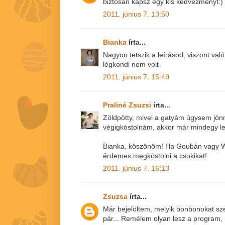
biztosan kapsz egy kis kedvezményt:)
2011. június 7. 13:50
Bianka
írta...
Nagyon tetszik a leírásod, viszont va
légkondi nem volt
2011. június 7. 15:49
Praliné Zsuzsi
írta...
Zöldpötty, mivel a gatyám úgysem jön
végigkóstolnám, akkor már mindegy 
Bianka, köszönöm! Ha Goubán vagy WA
érdemes megkóstolni a csokikat!
2011. június 7. 16:13
Zsuzsa
írta...
Már bejelöltem, melyik bonbonokat sz
pár... Remélem olyan lesz a program, 