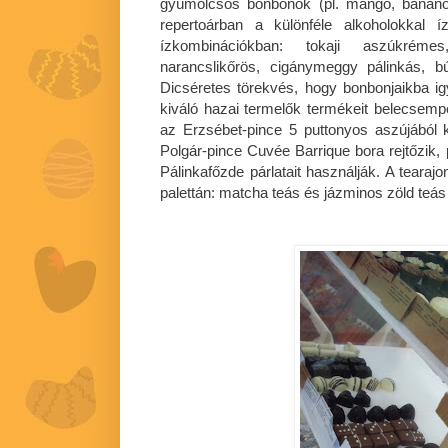
gyümölcsös bonbonok (pl. mangó, banán
repertoárban a különféle alkoholokkal í
ízkombinációkban: tokaji aszúkrém
narancslikőrös, cigánymeggy pálinkás, 
Dicséretes törekvés, hogy bonbonjaikba i
kiváló hazai termelők termékeit belecsem
az Erzsébet-pince 5 puttonyos aszújából
Polgár-pince Cuvée Barrique bora rejtőzik, 
Pálinkafőzde párlatait használják. A tearaj
palettán: matcha teás és jázminos zöld teá