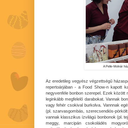
A Pelle-Molnár h
Az eredetileg vegyész végzettségű házaspá
repertoárjában - a Food Show-n kapott ka
negyvenféle bonbon szerepel. Ezek között m
leginkább megfelelő darabokat. Vannak bon
vagy fehér csokival burkolva. Vannnak eg
(pl. szarvasgombás, szerecsendiós-pörkölt
vannak klasszikus ízvilágú bonbonok (pl. t
meggy, marcipán csokoládés mogyorókr