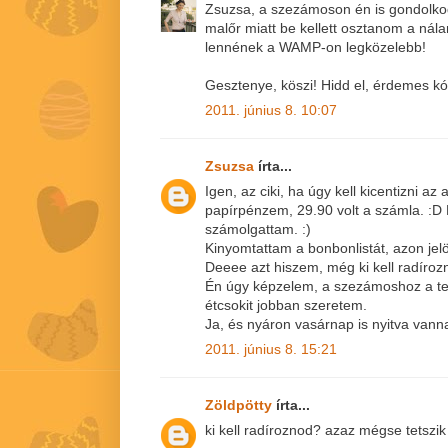
Zsuzsa, a szezámoson én is gondolko
malőr miatt be kellett osztanom a nála
lennének a WAMP-on legközelebb!
Gesztenye, köszi! Hidd el, érdemes kó
2011. június 8. 10:07
Zsuzsa
írta...
Igen, az ciki, ha úgy kell kicentizni az
papírpénzem, 29.90 volt a számla. :D
számolgattam. :)
Kinyomtattam a bonbonlistát, azon jelö
Deeee azt hiszem, még ki kell radírozn
Én úgy képzelem, a szezámoshoz a tej
étcsokit jobban szeretem.
Ja, és nyáron vasárnap is nyitva vanna
2011. június 8. 15:21
Zöldpötty
írta...
ki kell radíroznod? azaz mégse tetszik