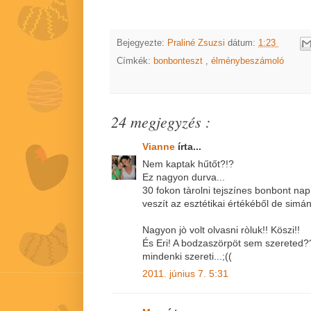
Bejegyezte:
Praliné Zsuzsi
dátum:
1:23
Címkék:
bonbonteszt
,
élménybeszámoló
24 megjegyzés :
Vianne
írta...
Nem kaptak hűtőt?!?
Ez nagyon durva...
30 fokon tàrolni tejszínes bonbont na
veszít az esztétikai értékéből de simán
Nagyon jò volt olvasni ròluk!! Köszi!!
És Eri! A bodzaszörpöt sem szereted??
mindenki szereti...;((
2011. június 7. 5:31