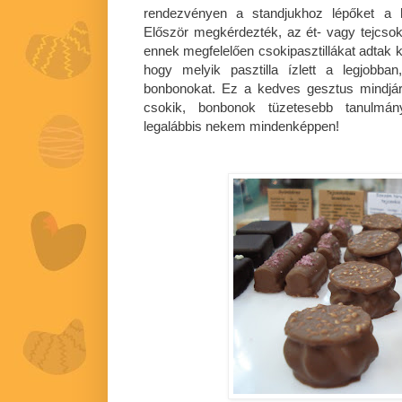
rendezvényen a standjukhoz lépőket a h
Először megkérdezték, az ét- vagy tejcsoki
ennek megfelelően csokipasztillákat adtak k
hogy melyik pasztilla ízlett a legjobban
bonbonokat. Ez a kedves gesztus mindjá
csokik, bonbonok tüzetesebb tanulmán
legalábbis nekem mindenképpen!