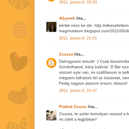
2011. június 8. 16:03
4Gyerek
írta...
kérlek nézz be ide: http://elkeszitettem
megmutatom.blogspot.com/2011/05/dij-
2011. június 8. 21:01
Zsuzsa
írta...
Dehogynem tetszik! :) Csak kiszámoltam,
Gondolhatod, hány kalória! :D Bár ezz
viszont nyár van, és szállítanom is ke
mégsem falhatom fel az összeset, nem
Pedig nagyon akarom érezni, élvezni! 
2011. június 8. 21:07
Praliné Zsuzsi
írta...
Zsuzsa, te aztán komolyan veszed a b
mi ízlett a legjobban!