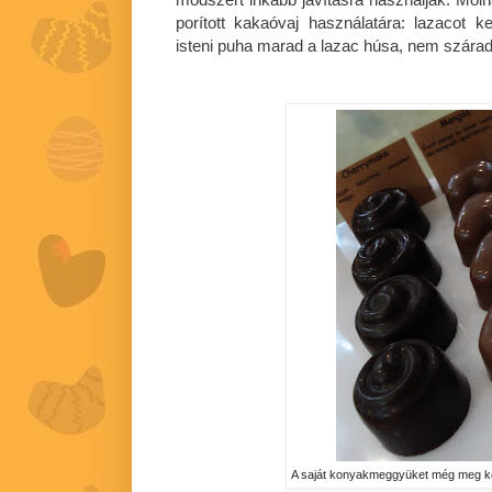
porított kakaóvaj használatára: lazacot ke
isteni puha marad a lazac húsa, nem szárad 
A saját konyakmeggyüket még meg ke