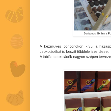
Bonbonos állvány a F
A kézműves bonbonokon kívül a házaspár
csokoládékat is készít többféle ízesítéssel,
A táblás csokoládék nagyon szépen tervez