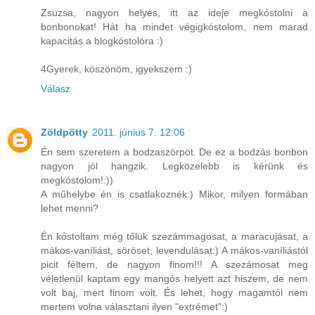
Zsuzsa, nagyon helyes, itt az ideje megkóstolni a
bonbonokat! Hát ha mindet végigkóstolom, nem marad
kapacitás a blogkóstolóra :)
4Gyerek, köszönöm, igyekszem :)
Válasz
Zöldpötty
2011. június 7. 12:06
Én sem szeretem a bodzaszörpöt. De ez a bodzás bonbon
nagyon jól hangzik. Legközelebb is kérünk és
megkóstolom!:))
A műhelybe én is csatlakoznék:) Mikor, milyen formában
lehet menni?
Én kóstoltam még tőlük szezámmagosat, a maracujásat, a
mákos-vaníliást, söröset, levendulásat:) A mákos-vaníliástól
picit féltem, de nagyon finom!!! A szezámosat meg
véletlenül kaptam egy mangós helyett azt hiszem, de nem
volt baj, mert finom volt. És lehet, hogy magamtól nem
mertem volna választani ilyen "extrémet":)