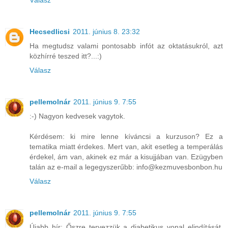
Válasz
Hecsedlicsi
2011. június 8. 23:32
Ha megtudsz valami pontosabb infót az oktatásukról, azt
közhírré teszed itt?...:)
Válasz
pellemolnár
2011. június 9. 7:55
:-) Nagyon kedvesek vagytok.
Kérdésem: ki mire lenne kíváncsi a kurzuson? Ez a
tematika miatt érdekes. Mert van, akit esetleg a temperálás
érdekel, ám van, akinek ez már a kisujjában van. Ezügyben
talán az e-mail a legegyszerűbb: info@kezmuvesbonbon.hu
Válasz
pellemolnár
2011. június 9. 7:55
Újabb hír: Őszre tervezzük a diabetikus vonal elindítását,