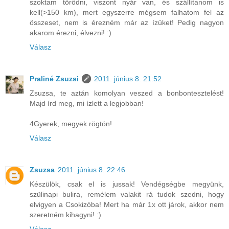
szoktam törődni, viszont nyár van, és szállítanom is
kell(>150 km), mert egyszerre mégsem falhatom fel az
összeset, nem is érezném már az ízüket! Pedig nagyon
akarom érezni, élvezni! :)
Válasz
Praliné Zsuzsi
2011. június 8. 21:52
Zsuzsa, te aztán komolyan veszed a bonbontesztelést!
Majd írd meg, mi ízlett a legjobban!
4Gyerek, megyek rögtön!
Válasz
Zsuzsa
2011. június 8. 22:46
Készülök, csak el is jussak! Vendégségbe megyünk,
szülinapi bulira, remélem valakit rá tudok szedni, hogy
elvigyen a Csokizóba! Mert ha már 1x ott járok, akkor nem
szeretném kihagyni! :)