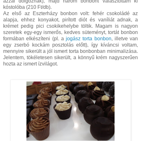
azzal dolgoznak), majd három bonbont választottam ki
kóstolóba (210 Ft/db).
Az első az Eszterházy bonbon volt: fehér csokoládé az
alapja, ehhez konyakot, pirított diót és vaníliát adnak, a
krémet pedig pici csokikehelybe töltik. Magam is nagyon
szeretek egy-egy ismerős, kedves süteményt, tortát bonbon
formában elkészíteni (pl. a
jogász torta bonbon
, illetve van
egy zserbó kockám posztolás előtt), így kíváncsi voltam,
mennyire sikerült a jól ismert torta bonbonban minimalizása.
Jelentem, tökéletesen sikerült, a könnyű krém nagyszerűen
hozta az ismert ízvilágot.