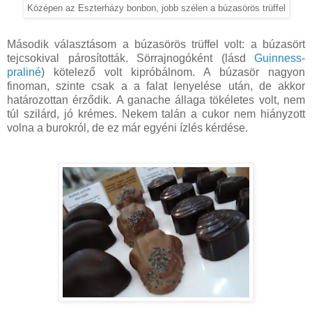
Középen az Eszterházy bonbon, jobb szélen a búzasörös trüffel
Második választásom a búzasörös trüffel volt: a búzasört
tejcsokival párosították. Sörrajnogóként (lásd
Guinness-
praliné
) kötelező volt kipróbálnom. A búzasör nagyon
finoman, szinte csak a a falat lenyelése után, de akkor
határozottan érződik. A ganache állaga tökéletes volt, nem
túl szilárd, jó krémes. Nekem talán a cukor nem hiányzott
volna a burokról, de ez már egyéni ízlés kérdése.