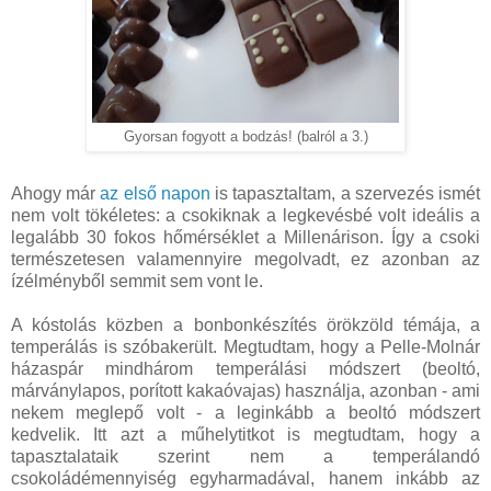
Gyorsan fogyott a bodzás! (balról a 3.)
Ahogy már
az első napon
is tapasztaltam, a szervezés ismét
nem volt tökéletes: a csokiknak a legkevésbé volt ideális a
legalább 30 fokos hőmérséklet a Millenárison. Így a csoki
természetesen valamennyire megolvadt, ez azonban az
ízélményből semmit sem vont le.
A kóstolás közben a bonbonkészítés örökzöld témája, a
temperálás is szóbakerült. Megtudtam, hogy a Pelle-Molnár
házaspár mindhárom temperálási módszert (beoltó,
márványlapos, porított kakaóvajas) használja, azonban - ami
nekem meglepő volt - a leginkább a beoltó módszert
kedvelik. Itt azt a műhelytitkot is megtudtam, hogy a
tapasztalataik szerint nem a temperálandó
csokoládémennyiség egyharmadával, hanem inkább az