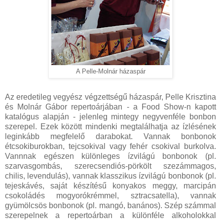
A Pelle-Molnár házaspár
Az eredetileg vegyész végzettségű házaspár, Pelle Krisztina
és Molnár Gábor repertoárjában - a Food Show-n kapott
katalógus alapján - jelenleg mintegy negyvenféle bonbon
szerepel. Ezek között mindenki megtalálhatja az ízlésének
leginkább megfelelő darabokat. Vannak bonbonok
étcsokiburokban, tejcsokival vagy fehér csokival burkolva.
Vannnak egészen különleges ízvilágú bonbonok (pl.
szarvasgombás, szerecsendiós-pörkölt szezámmagos,
chilis, levendulás), vannak klasszikus ízvilágú bonbonok (pl.
tejeskávés, saját készítésű konyakos meggy, marcipán
csokoládés mogyorókrémmel, sztracsatella), vannak
gyümölcsös bonbonok (pl. mangó, banános). Szép számmal
szerepelnek a repertoárban a különféle alkoholokkal