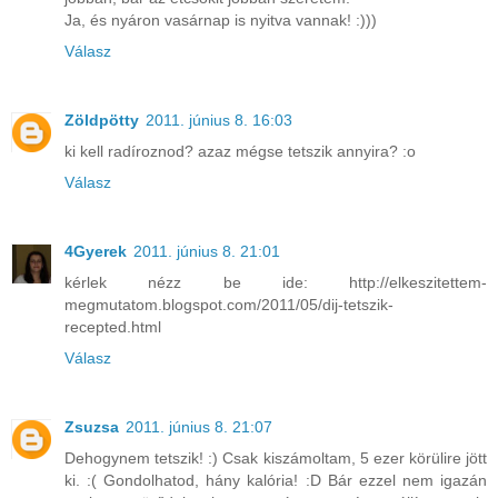
Ja, és nyáron vasárnap is nyitva vannak! :)))
Válasz
Zöldpötty
2011. június 8. 16:03
ki kell radíroznod? azaz mégse tetszik annyira? :o
Válasz
4Gyerek
2011. június 8. 21:01
kérlek nézz be ide: http://elkeszitettem-
megmutatom.blogspot.com/2011/05/dij-tetszik-
recepted.html
Válasz
Zsuzsa
2011. június 8. 21:07
Dehogynem tetszik! :) Csak kiszámoltam, 5 ezer körülire jött
ki. :( Gondolhatod, hány kalória! :D Bár ezzel nem igazán