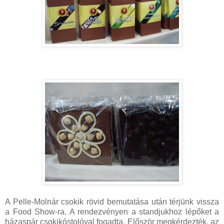
A Pelle-Molnár csokik rövid bemutatása után térjünk vissza
a Food Show-ra. A rendezvényen a standjukhoz lépőket a
házaspár csokikóstolóval fogadta. Először megkérdezték, az