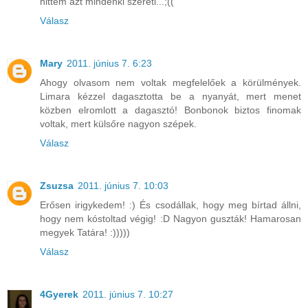
hittem azt mindenki szereti...;((
Válasz
Mary
2011. június 7. 6:23
Ahogy olvasom nem voltak megfelelőek a körülmények.
Limara kézzel dagasztotta be a nyanyát, mert menet
közben elromlott a dagasztó! Bonbonok biztos finomak
voltak, mert külsőre nagyon szépek.
Válasz
Zsuzsa
2011. június 7. 10:03
Erősen irigykedem! :) És csodállak, hogy meg bírtad állni,
hogy nem kóstoltad végig! :D Nagyon guszták! Hamarosan
megyek Tatára! :)))))
Válasz
4Gyerek
2011. június 7. 10:27