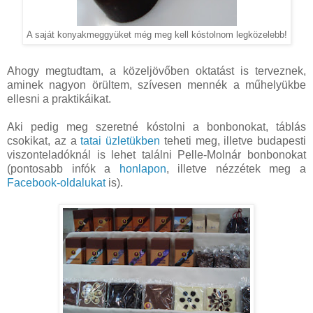
A saját konyakmeggyüket még meg kell kóstolnom legközelebb!
Ahogy megtudtam, a közeljövőben oktatást is terveznek,
aminek nagyon örültem, szívesen mennék a műhelyükbe
ellesni a praktikáikat.
Aki pedig meg szeretné kóstolni a bonbonokat, táblás
csokikat, az a
tatai üzletükben
teheti meg, illetve budapesti
viszonteladóknál is lehet találni Pelle-Molnár bonbonokat
(pontosabb infók a
honlapon
, illetve nézzétek meg a
Facebook-oldalukat
is).