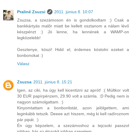
Praliné Zsuzsi
2011. június 8. 10:07
Zsuzsa, a szezámoson én is gondolkodtam :) Csak a
bankkártyás malőr miatt be kellett osztanom a nálam lévő
készpénzt :) Jó lenne, ha lennének a WAMP-on
legközelebb!
Gesztenye, köszi! Hidd el, érdemes kóstolni ezeket a
bonbonokat :)
Válasz
Zsuzsa
2011. június 8. 15:21
Igen, az ciki, ha úgy kell kicentizni az aprót! :( Múltkor volt
30 EUR papírpénzem, 29.90 volt a számla. :D Pedig nem is
nagyon számolgattam. :)
Kinyomtattam a bonbonlistát, azon jelölgettem, ami
leginkább tetszik. Deeee azt hiszem, még ki kell radíroznom
pár pipát. :)
Én úgy képzelem, a szezámoshoz a tejcsoki passzol
jobban, bár az étcsokit jobban szeretem.