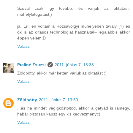
Szóval csak így tovább, és várjuk az oktatást-
műhelylátogatást:)
ja, Eri, én voltam a Rózsavölgyi műhelyében tavaly (?) és
ők is az oltásos technológiát használták- legalábbis akkor
éppen velem:D
Válasz
Praliné Zsuzsi
2011. június 7. 13:38
Zöldpötty, akkor már ketten várjuk az oktatást :)
Válasz
Zöldpötty
2011. június 7. 13:50
...és ha mindet végigkóstoltod, akkor a gatyád is rámegy,
habár biztosan kapsz egy kis kedvezményt:)
Válasz