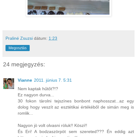
Praliné Zsuzsi
dátum:
1:23
Megosztás
24 megjegyzés:
Vianne
2011. június 7. 5:31
Nem kaptak hűtőt?!?
Ez nagyon durva...
30 fokon tàrolni tejszínes bonbont naphosszat...az egy
dolog hogy veszít az esztétikai értékéből de simán meg is
romlik...
Nagyon jò volt olvasni ròluk!! Köszi!!
És Eri! A bodzaszörpöt sem szereted??? Én eddig azt