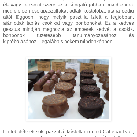
ét- vagy tejcsokit szereti-e a látogató jobban, majd ennek
megfelelően csokipasztillákat adtak kóstolóba, utána pedig
attól függően, hogy melyik pasztilla ízlett a legjobban,
ajánlottak táblás csokikat vagy bonbonokat. Ez a kedves
gesztus mindjárt meghozta az emberek kedvét a csokik,
bonbonok tüzetesebb tanulmányozásához és
kipróbálásához - legalábbis nekem mindenképpen!
Én többféle étcsoki-pasztillát kóstoltam (mind Callebaut volt,