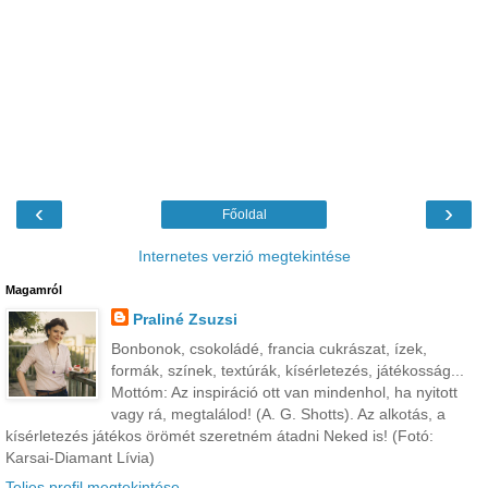
‹
›
Főoldal
Internetes verzió megtekintése
Magamról
Praliné Zsuzsi
Bonbonok, csokoládé, francia cukrászat, ízek,
formák, színek, textúrák, kísérletezés, játékosság...
Mottóm: Az inspiráció ott van mindenhol, ha nyitott
vagy rá, megtalálod! (A. G. Shotts). Az alkotás, a
kísérletezés játékos örömét szeretném átadni Neked is! (Fotó:
Karsai-Diamant Lívia)
Teljes profil megtekintése