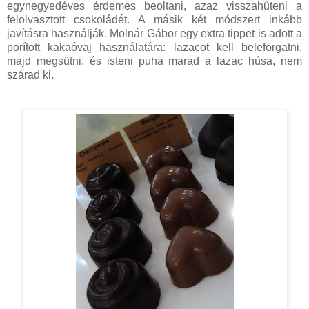
egynegyedéves érdemes beoltani, azaz visszahűteni a
felolvasztott csokoládét. A másik két módszert inkább
javításra használják. Molnár Gábor egy extra tippet is adott a
porított kakaóvaj használatára: lazacot kell beleforgatni,
majd megsütni, és isteni puha marad a lazac húsa, nem
szárad ki.