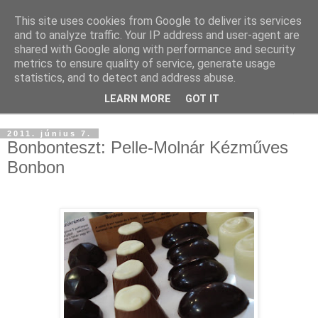
This site uses cookies from Google to deliver its services
and to analyze traffic. Your IP address and user-agent are
shared with Google along with performance and security
metrics to ensure quality of service, generate usage
statistics, and to detect and address abuse.
LEARN MORE
GOT IT
▼
2011. június 7.
Bonbonteszt: Pelle-Molnár Kézműves
Bonbon