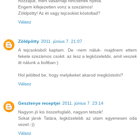
hozzájuk, mert vasárnap nincsenek nyitva.
Engem kifejezetten vonz a szezámos!
Zöldpötty! Az ét vagy tejcsokist kóstoltad?
Válasz
Zöldpötty
2011. június 7. 21:07
A tejcsokisból kaptam. De -nem náluk- majdnem ettem
fekete szezámos csokit. az lesz a legközelebbi, amit veszek
itt nálunk a boltban:)
Hol jelölted be, hogy melyikeket akarod megkóstolni?
Válasz
Gesztenye receptjei
2011. június 7. 23:14
Nagyon jó kis összefoglaló, nagyon tetszik!
Sokat járok Tatára, legközelebb az utam egyenesen oda
vezet:-))
Válasz