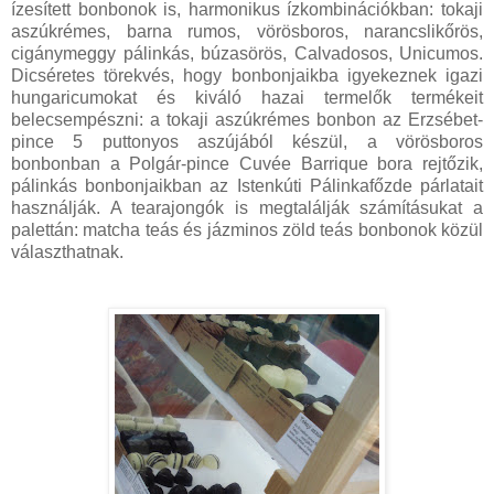
ízesített bonbonok is, harmonikus ízkombinációkban: tokaji
aszúkrémes, barna rumos, vörösboros, narancslikőrös,
cigánymeggy pálinkás, búzasörös, Calvadosos, Unicumos.
Dicséretes törekvés, hogy bonbonjaikba igyekeznek igazi
hungaricumokat és kiváló hazai termelők termékeit
belecsempészni: a tokaji aszúkrémes bonbon az Erzsébet-
pince 5 puttonyos aszújából készül, a vörösboros
bonbonban a Polgár-pince Cuvée Barrique bora rejtőzik,
pálinkás bonbonjaikban az Istenkúti Pálinkafőzde párlatait
használják. A tearajongók is megtalálják számításukat a
palettán: matcha teás és jázminos zöld teás bonbonok közül
választhatnak.