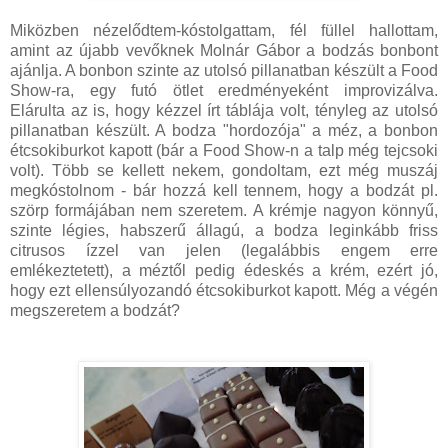
Miközben nézelődtem-kóstolgattam, fél füllel hallottam,
amint az újabb vevőknek Molnár Gábor a bodzás bonbont
ajánlja. A bonbon szinte az utolsó pillanatban készült a Food
Show-ra, egy futó ötlet eredményeként improvizálva.
Elárulta az is, hogy kézzel írt táblája volt, tényleg az utolsó
pillanatban készült. A bodza "hordozója" a méz, a bonbon
étcsokiburkot kapott (bár a Food Show-n a talp még tejcsoki
volt). Több se kellett nekem, gondoltam, ezt még muszáj
megkóstolnom - bár hozzá kell tennem, hogy a bodzát pl.
szörp formájában nem szeretem. A krémje nagyon könnyű,
szinte légies, habszerű állagú, a bodza leginkább friss
citrusos ízzel van jelen (legalábbis engem erre
emlékeztetett), a méztől pedig édeskés a krém, ezért jó,
hogy ezt ellensúlyozandó étcsokiburkot kapott. Még a végén
megszeretem a bodzát?