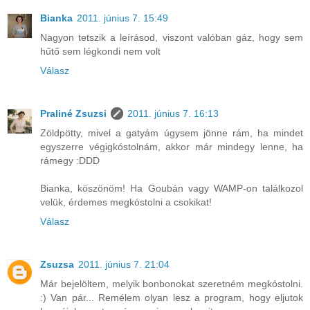
Bianka
2011. június 7. 15:49
Nagyon tetszik a leírásod, viszont valóban gáz, hogy sem
hűtő sem légkondi nem volt
Válasz
Praliné Zsuzsi
2011. június 7. 16:13
Zöldpötty, mivel a gatyám úgysem jönne rám, ha mindet
egyszerre végigkóstolnám, akkor már mindegy lenne, ha
rámegy :DDD
Bianka, köszönöm! Ha Goubán vagy WAMP-on találkozol
velük, érdemes megkóstolni a csokikat!
Válasz
Zsuzsa
2011. június 7. 21:04
Már bejelöltem, melyik bonbonokat szeretném megkóstolni.
:) Van pár... Remélem olyan lesz a program, hogy eljutok