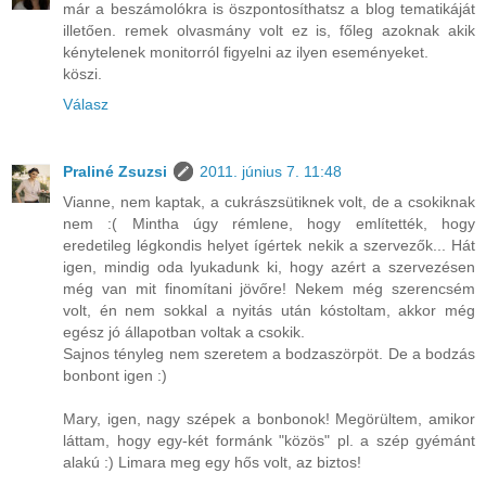
már a beszámolókra is öszpontosíthatsz a blog tematikáját
illetően. remek olvasmány volt ez is, főleg azoknak akik
kénytelenek monitorról figyelni az ilyen eseményeket.
köszi.
Válasz
Praliné Zsuzsi
2011. június 7. 11:48
Vianne, nem kaptak, a cukrászsütiknek volt, de a csokiknak
nem :( Mintha úgy rémlene, hogy említették, hogy
eredetileg légkondis helyet ígértek nekik a szervezők... Hát
igen, mindig oda lyukadunk ki, hogy azért a szervezésen
még van mit finomítani jövőre! Nekem még szerencsém
volt, én nem sokkal a nyitás után kóstoltam, akkor még
egész jó állapotban voltak a csokik.
Sajnos tényleg nem szeretem a bodzaszörpöt. De a bodzás
bonbont igen :)
Mary, igen, nagy szépek a bonbonok! Megörültem, amikor
láttam, hogy egy-két formánk "közös" pl. a szép gyémánt
alakú :) Limara meg egy hős volt, az biztos!