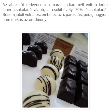
Az abszolút kedvencem a maracuja-karamell volt: a krém
fehér csokoládé alapú, a csokihüvely 70% étcsokoládé.
Sosem jutott volna eszembe ez az ízpárosítás, pedig nagyon
harmonikus az eredmény!