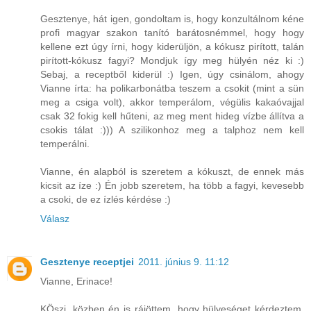
Gesztenye, hát igen, gondoltam is, hogy konzultálnom kéne
profi magyar szakon tanító barátosnémmel, hogy hogy
kellene ezt úgy írni, hogy kiderüljön, a kókusz pirított, talán
pirított-kókusz fagyi? Mondjuk így meg hülyén néz ki :)
Sebaj, a receptből kiderül :) Igen, úgy csinálom, ahogy
Vianne írta: ha polikarbonátba teszem a csokit (mint a sün
meg a csiga volt), akkor temperálom, végülis kakaóvajjal
csak 32 fokig kell hűteni, az meg ment hideg vízbe állítva a
csokis tálat :))) A szilikonhoz meg a talphoz nem kell
temperálni.
Vianne, én alapból is szeretem a kókuszt, de ennek más
kicsit az íze :) Én jobb szeretem, ha több a fagyi, kevesebb
a csoki, de ez ízlés kérdése :)
Válasz
Gesztenye receptjei
2011. június 9. 11:12
Vianne, Erinace!
KÖszi, közben én is rájöttem, hogy hülyeséget kérdeztem,