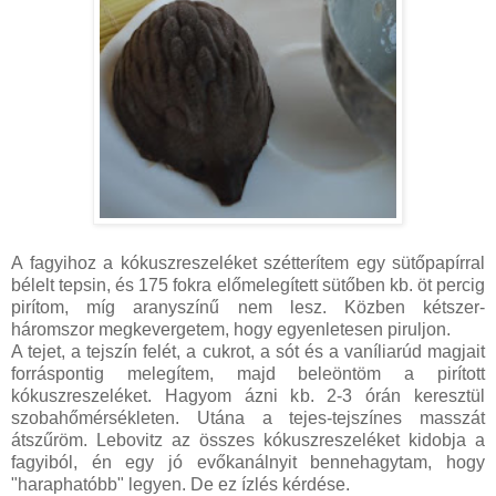
A fagyihoz a kókuszreszeléket szétterítem egy sütőpapírral
bélelt tepsin, és 175 fokra előmelegített sütőben kb. öt percig
pirítom, míg aranyszínű nem lesz. Közben kétszer-
háromszor megkevergetem, hogy egyenletesen piruljon.
A tejet, a tejszín felét, a cukrot, a sót és a vaníliarúd magjait
forráspontig melegítem, majd beleöntöm a pirított
kókuszreszeléket. Hagyom ázni kb. 2-3 órán keresztül
szobahőmérsékleten. Utána a tejes-tejszínes masszát
átszűröm. Lebovitz az összes kókuszreszeléket kidobja a
fagyiból, én egy jó evőkanálnyit bennehagytam, hogy
"haraphatóbb" legyen. De ez ízlés kérdése.