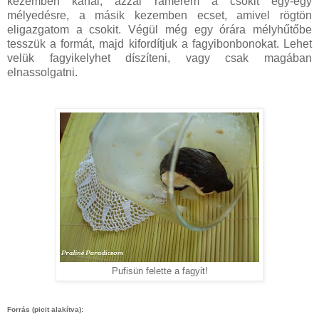
kezemben kanál, azzal rámerem a csokit egy-egy
mélyedésre, a másik kezemben ecset, amivel rögtön
eligazgatom a csokit. Végül még egy órára mélyhűtőbe
tesszük a formát, majd kifordítjuk a fagyibonbonokat. Lehet
velük fagyikelyhet díszíteni, vagy csak magában
elnassolgatni.
Pufisün felette a fagyit!
Forrás (picit alakítva):