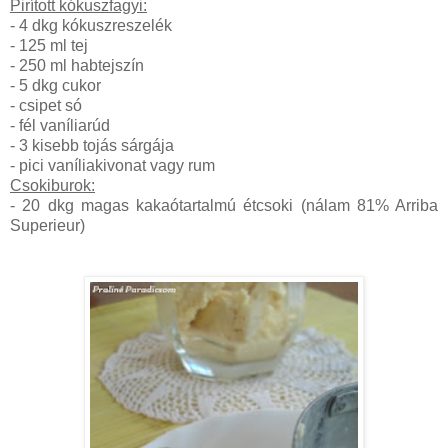
Pirított kókuszfagyi:
- 4 dkg kókuszreszelék
- 125 ml tej
- 250 ml habtejszín
- 5 dkg cukor
- csipet só
- fél vaníliarúd
- 3 kisebb tojás sárgája
- pici vaníliakivonat vagy rum
Csokiburok:
- 20 dkg magas kakaótartalmú étcsoki (nálam 81% Arriba
Superieur)