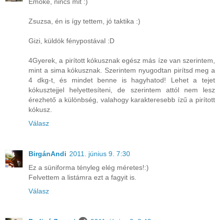
Emőke, nincs mit :)
Zsuzsa, én is így tettem, jó taktika :)
Gizi, küldök fénypostával :D
4Gyerek, a pirított kókusznak egész más íze van szerintem,
mint a sima kókusznak. Szerintem nyugodtan pirítsd meg a
4 dkg-t, és mindet benne is hagyhatod! Lehet a tejet
kókusztejjel helyettesíteni, de szerintem attól nem lesz
érezhető a különbség, valahogy karakteresebb ízű a pirított
kókusz.
Válasz
BirgánAndi
2011. június 9. 7:30
Ez a süniforma tényleg elég méretes!:)
Felvettem a listámra ezt a fagyit is.
Válasz