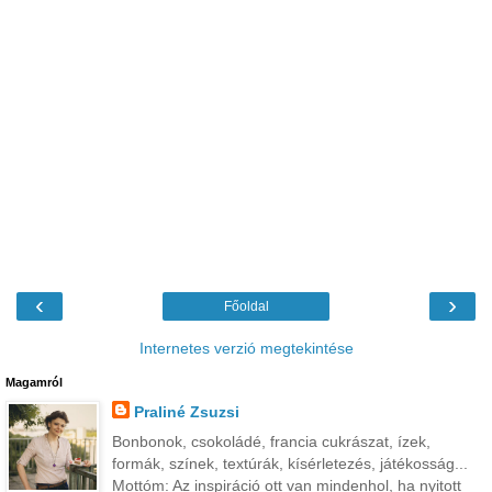
‹
›
Főoldal
Internetes verzió megtekintése
Magamról
Praliné Zsuzsi
Bonbonok, csokoládé, francia cukrászat, ízek,
formák, színek, textúrák, kísérletezés, játékosság...
Mottóm: Az inspiráció ott van mindenhol, ha nyitott