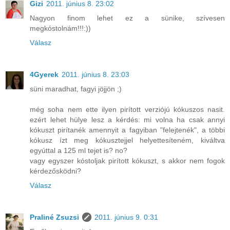
Gizi
2011. június 8. 23:02
Nagyon finom lehet ez a sünike, szívesen
megkóstolnám!!!:))
Válasz
4Gyerek
2011. június 8. 23:03
süni maradhat, fagyi jöjjön ;)
még soha nem ette ilyen pirított verziójú kókuszos nasit.
ezért lehet hülye lesz a kérdés: mi volna ha csak annyi
kókuszt pirítanék amennyit a fagyiban "felejtenék", a többi
kókusz ízt meg kókusztejjel helyettesíteném, kiváltva
egyúttal a 125 ml tejet is? no?
vagy egyszer kóstoljak pirított kókuszt, s akkor nem fogok
kérdezősködni?
Válasz
Praliné Zsuzsi
2011. június 9. 0:31