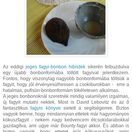
Az eddigi
jeges fagyi-bonbon hibridek
sikerén felbuzdulva
egy újabb bonbonformába töltött fagyival jelentkezem.
Fontos, hogy viszonylag nagyobb bonbonformába töltsük a
fagyit, hogy jól érvényesülhessen a csokiburokban - erre a
hatalmas, pufisün-bonbonformám tökéletesen alkalmas.
A jeges bonbonoknál szeretnék mindig valamilyen izgalmas,
új fagyit mutatni nektek. Most is David Lebovitz és az ő
fantasztikus
fagyis könyve
sietett a segítségemre. Biztos
vagyok benne, hogy mindannyian ettetek már hagyományos
kókuszfagyit - nekem nagy kedvencem étcsokidarabokkal
gazdagítva, ami ugye már Bounty-fagyi akkor. És abban is
biztos vagyok, hogy ettetek már kókuszcsókot, amin