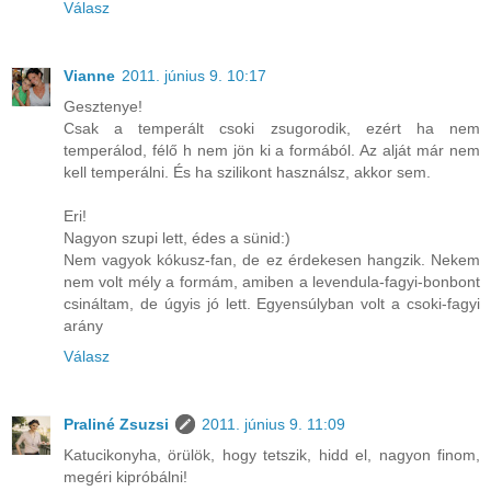
Válasz
Vianne
2011. június 9. 10:17
Gesztenye!
Csak a temperált csoki zsugorodik, ezért ha nem
temperálod, félő h nem jön ki a formából. Az alját már nem
kell temperálni. És ha szilikont használsz, akkor sem.
Eri!
Nagyon szupi lett, édes a sünid:)
Nem vagyok kókusz-fan, de ez érdekesen hangzik. Nekem
nem volt mély a formám, amiben a levendula-fagyi-bonbont
csináltam, de úgyis jó lett. Egyensúlyban volt a csoki-fagyi
arány
Válasz
Praliné Zsuzsi
2011. június 9. 11:09
Katucikonyha, örülök, hogy tetszik, hidd el, nagyon finom,
megéri kipróbálni!