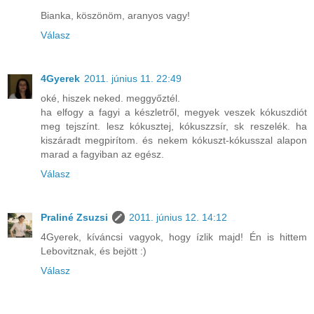
Bianka, köszönöm, aranyos vagy!
Válasz
4Gyerek
2011. június 11. 22:49
oké, hiszek neked. meggyőztél.
ha elfogy a fagyi a készletről, megyek veszek kókuszdiót
meg tejszínt. lesz kókusztej, kókuszzsír, sk reszelék. ha
kiszáradt megpirítom. és nekem kókuszt-kókusszal alapon
marad a fagyiban az egész.
Válasz
Praliné Zsuzsi
2011. június 12. 14:12
4Gyerek, kíváncsi vagyok, hogy ízlik majd! Én is hittem
Lebovitznak, és bejött :)
Válasz