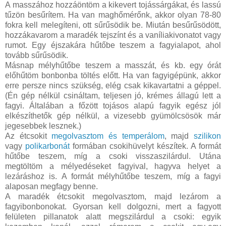
A masszához hozzáöntöm a kikevert tojássárgákat, és lassú
tűzön besűrítem. Ha van maghőmérőnk, akkor olyan 78-80
fokra kell melegíteni, ott sűrűsödik be. Miután besűrűsödött,
hozzákavarom a maradék tejszínt és a vaníliakivonatot vagy
rumot. Egy éjszakára hűtőbe teszem a fagyialapot, ahol
tovább sűrűsödik.
Másnap mélyhűtőbe teszem a masszát, és kb. egy órát
előhűtöm bonbonba töltés előtt. Ha van fagyigépünk, akkor
erre persze nincs szükség, elég csak kikavartatni a géppel.
(Én gép nélkül csináltam, teljesen jó, krémes állagú lett a
fagyi. Általában a főzött tojásos alapú fagyik egész jól
elkészíthetők gép nélkül, a vizesebb gyümölcsösök már
jegesebbek lesznek.)
Az étcsokit
megolvasztom és temperálom
, majd
szilikon
vagy
polikarbonát
formában csokihüvelyt készítek. A formát
hűtőbe teszem, míg a csoki visszaszilárdul. Utána
megtöltöm a mélyedéseket fagyival, hagyva helyet a
lezáráshoz is. A formát mélyhűtőbe teszem, míg a fagyi
alaposan megfagy benne.
A maradék étcsokit megolvasztom, majd lezárom a
fagyibonbonokat. Gyorsan kell dolgozni, mert a fagyott
felületen pillanatok alatt megszilárdul a csoki: egyik