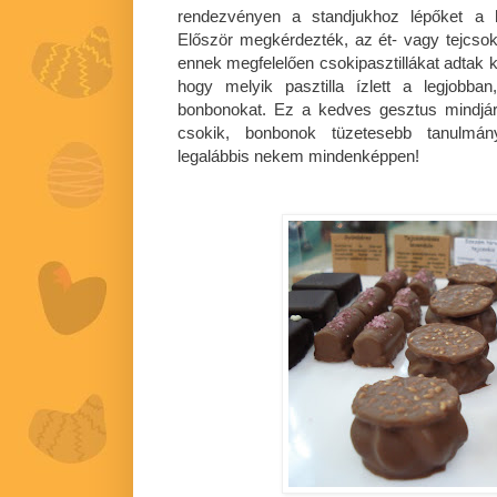
rendezvényen a standjukhoz lépőket a h
Először megkérdezték, az ét- vagy tejcsoki
ennek megfelelően csokipasztillákat adtak k
hogy melyik pasztilla ízlett a legjobban
bonbonokat. Ez a kedves gesztus mindjá
csokik, bonbonok tüzetesebb tanulmán
legalábbis nekem mindenképpen!