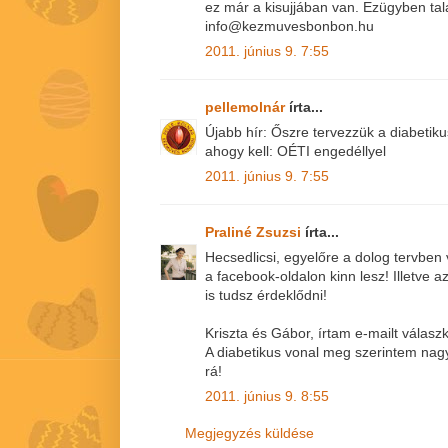
ez már a kisujjában van. Ezügyben tal
info@kezmuvesbonbon.hu
2011. június 9. 7:55
pellemolnár
írta...
Újabb hír: Őszre tervezzük a diabetiku
ahogy kell: OÉTI engedéllyel
2011. június 9. 7:55
Praliné Zsuzsi
írta...
Hecsedlicsi, egyelőre a dolog tervben v
a facebook-oldalon kinn lesz! Illetve
is tudsz érdeklődni!
Kriszta és Gábor, írtam e-mailt válasz
A diabetikus vonal meg szerintem nag
rá!
2011. június 9. 8:55
Megjegyzés küldése