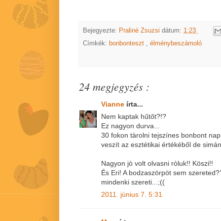
Bejegyezte:
Praliné Zsuzsi
dátum:
1:23
Címkék:
bonbonteszt
,
élménybeszámoló
24 megjegyzés :
Vianne
írta...
Nem kaptak hűtőt?!?
Ez nagyon durva...
30 fokon tàrolni tejszínes bonbont na
veszít az esztétikai értékéből de simán
Nagyon jò volt olvasni ròluk!! Köszi!!
És Eri! A bodzaszörpöt sem szereted??
mindenki szereti...;((
2011. június 7. 5:31