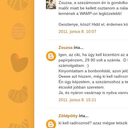
Zsuzsa, a szezámoson én is gondolko
malőr miatt be kellett osztanom a nála
lennének a WAMP-on legközelebb!
Gesztenye, köszi! Hidd el, érdemes kó
2011. június 8. 10:07
Zsuzsa
írta...
Igen, az ciki, ha úgy kell kicentizni az
papírpénzem, 29.90 volt a számla. :D
számolgattam. :)
Kinyomtattam a bonbonlistát, azon jelö
Deeee azt hiszem, még ki kell radírozn
Én úgy képzelem, a szezámoshoz a tej
étcsokit jobban szeretem.
Ja, és nyáron vasárnap is nyitva vanna
2011. június 8. 15:21
Zöldpötty
írta...
ki kell radíroznod? azaz mégse tetszik