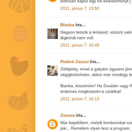
biztosan kapsz egy kis kedvezményt:)
2011. június 7. 13:50
Bianka
írta...
Nagyon tetszik a leírásod, viszont va
légkondi nem volt
2011. június 7. 15:49
Praliné Zsuzsi
írta...
Zöldpötty, mivel a gatyám úgysem jön
végigkóstolnám, akkor már mindegy 
Bianka, köszönöm! Ha Goubán vagy WA
érdemes megkóstolni a csokikat!
2011. június 7. 16:13
Zsuzsa
írta...
Már bejelöltem, melyik bonbonokat sz
pár... Remélem olyan lesz a program, 