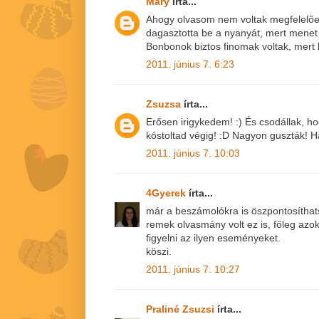
Mary
írta...
Ahogy olvasom nem voltak megfelelőe
dagasztotta be a nyanyát, mert menet
Bonbonok biztos finomak voltak, mert
2011. június 7. 6:23
Zsuzsa
írta...
Erősen irigykedem! :) És csodállak, h
kóstoltad végig! :D Nagyon guszták! H
2011. június 7. 10:03
4Gyerek
írta...
már a beszámolókra is öszpontosíthatsz
remek olvasmány volt ez is, főleg azo
figyelni az ilyen eseményeket.
köszi.
2011. június 7. 10:27
Praliné Zsuzsi
írta...