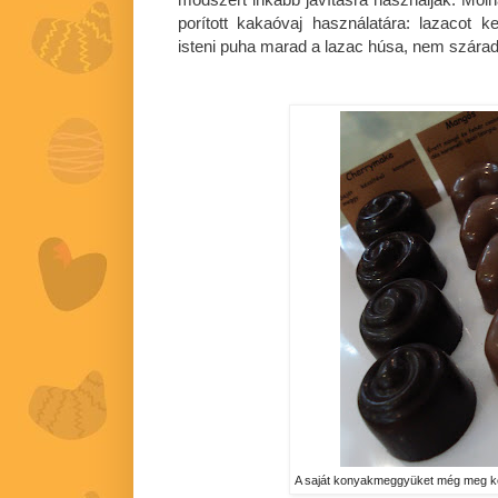
porított kakaóvaj használatára: lazacot ke
isteni puha marad a lazac húsa, nem szárad 
A saját konyakmeggyüket még meg ke