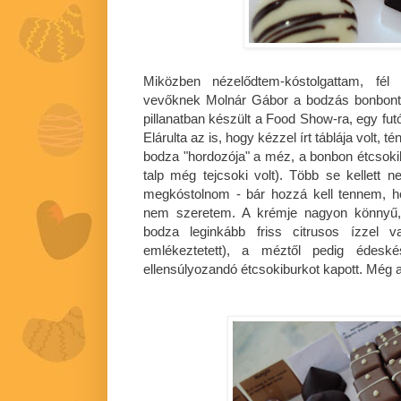
Miközben nézelődtem-kóstolgattam, fél 
vevőknek Molnár Gábor a bodzás bonbont a
pillanatban készült a Food Show-ra, egy fut
Elárulta az is, hogy kézzel írt táblája volt, t
bodza "hordozója" a méz, a bonbon étcsoki
talp még tejcsoki volt). Több se kellett
megkóstolnom - bár hozzá kell tennem, h
nem szeretem. A krémje nagyon könnyű, s
bodza leginkább friss citrusos ízzel v
emlékeztetett), a méztől pedig édesk
ellensúlyozandó étcsokiburkot kapott. Még