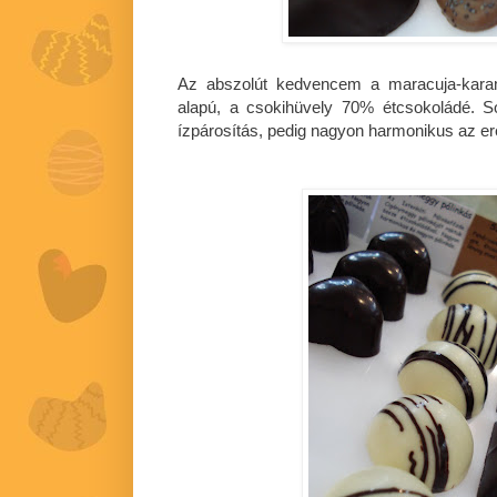
Az abszolút kedvencem a maracuja-karam
alapú, a csokihüvely 70% étcsokoládé. 
ízpárosítás, pedig nagyon harmonikus az e