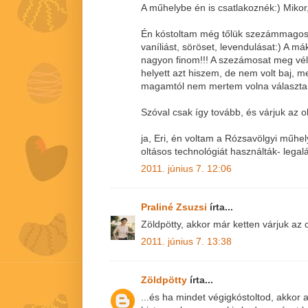
A műhelybe én is csatlakoznék:) Miko
Én kóstoltam még tőlük szezámmagosa
vaníliást, söröset, levendulásat:) A mák
nagyon finom!!! A szezámosat meg vé
helyett azt hiszem, de nem volt baj, me
magamtól nem mertem volna választani
Szóval csak így tovább, és várjuk az o
ja, Eri, én voltam a Rózsavölgyi műhel
oltásos technológiát használták- lega
2011. június 7. 12:06
Praliné Zsuzsi
írta...
Zöldpötty, akkor már ketten várjuk az o
2011. június 7. 13:38
Zöldpötty
írta...
...és ha mindet végigkóstoltod, akkor 