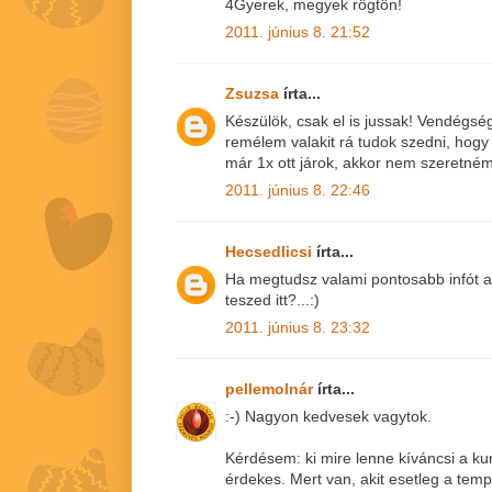
4Gyerek, megyek rögtön!
2011. június 8. 21:52
Zsuzsa
írta...
Készülök, csak el is jussak! Vendégsé
remélem valakit rá tudok szedni, hogy
már 1x ott járok, akkor nem szeretném 
2011. június 8. 22:46
Hecsedlicsi
írta...
Ha megtudsz valami pontosabb infót az
teszed itt?...:)
2011. június 8. 23:32
pellemolnár
írta...
:-) Nagyon kedvesek vagytok.
Kérdésem: ki mire lenne kíváncsi a ku
érdekes. Mert van, akit esetleg a tem