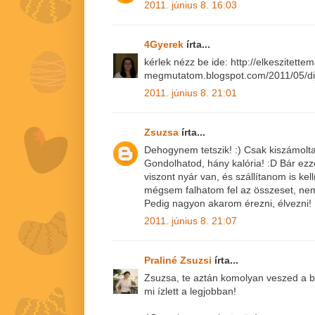
2011. június 8. 16:03
4Gyerek
írta...
kérlek nézz be ide: http://elkeszitettem
megmutatom.blogspot.com/2011/05/dij-
2011. június 8. 21:01
Zsuzsa
írta...
Dehogynem tetszik! :) Csak kiszámoltam,
Gondolhatod, hány kalória! :D Bár ezz
viszont nyár van, és szállítanom is ke
mégsem falhatom fel az összeset, nem
Pedig nagyon akarom érezni, élvezni! 
2011. június 8. 21:07
Praliné Zsuzsi
írta...
Zsuzsa, te aztán komolyan veszed a b
mi ízlett a legjobban!