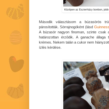
Középen az Eszterházy bonbon, jobb 
Második választásom a búzasörös trüff
párosították. Sörrajnogóként (lásd
Guinness
A búzasör nagyon finoman, szinte csak a
határozottan érződik. A ganache állaga t
krémes. Nekem talán a cukor nem hiányzott 
ízlés kérdése.