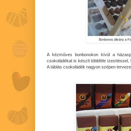
Bonbonos állvány a F
A kézműves bonbonokon kívül a házaspár
csokoládékat is készít többféle ízesítéssel,
A táblás csokoládék nagyon szépen tervez