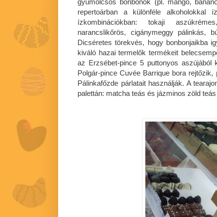
gyümölcsös bonbonok (pl. mangó, banán
repertoárban a különféle alkoholokkal í
ízkombinációkban: tokaji aszúkrém
narancslikőrös, cigánymeggy pálinkás, 
Dicséretes törekvés, hogy bonbonjaikba i
kiváló hazai termelők termékeit belecsem
az Erzsébet-pince 5 puttonyos aszújából
Polgár-pince Cuvée Barrique bora rejtőzik, 
Pálinkafőzde párlatait használják. A tearaj
palettán: matcha teás és jázminos zöld teá