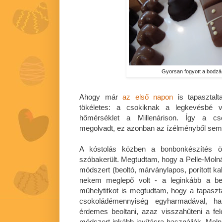
Gyorsan fogyott a bodzás!
Ahogy már
az első napon
is tapasztal
tökéletes: a csokiknak a legkevésbé v
hőmérséklet a Millenárison. Így a cs
megolvadt, ez azonban az ízélményből semm
A kóstolás közben a bonbonkészítés ör
szóbakerült. Megtudtam, hogy a Pelle-Mol
módszert (beoltó, márványlapos, porított k
nekem meglepő volt - a leginkább a beo
műhelytitkot is megtudtam, hogy a tapaszt
csokoládémennyiség egyharmadával, 
érdemes beoltani, azaz visszahűteni a fel
módszert inkább javításra használják. Molná