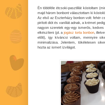
Én többféle étcsoki-pasztillát kóstoltam (mi
majd három bonbont választottam ki kóstoló
Az első az Eszterházy bonbon volt: fehér c
pirított diót és vaníliát adnak, a krémet ped
nagyon szeretek egy-egy ismerős, kedves 
elkészíteni (pl. a
jogász torta bonbon
, ille
előtt), így kíváncsi voltam, mennyire sik
minimalizása. Jelentem, tökéletesen sik
hozta az ismert ízvilágot.