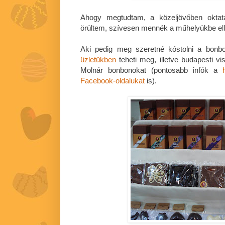
Ahogy megtudtam, a közeljövőben oktat
örültem, szívesen mennék a műhelyükbe elle
Aki pedig meg szeretné kóstolni a bonbo
üzletükben
teheti meg, illetve budapesti vis
Molnár bonbonokat (pontosabb infók a
Facebook-oldalukat
is).