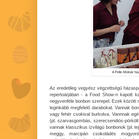
A Pelle-Molnár h
Az eredetileg vegyész végzettségű házaspá
repertoárjában - a Food Show-n kapott ka
negyvenféle bonbon szerepel. Ezek között m
leginkább megfelelő darabokat. Vannak bon
vagy fehér csokival burkolva. Vannnak eg
(pl. szarvasgombás, szerecsendiós-pörkölt
vannak klasszikus ízvilágú bonbonok (pl. t
meggy, marcipán csokoládés mogyorókr