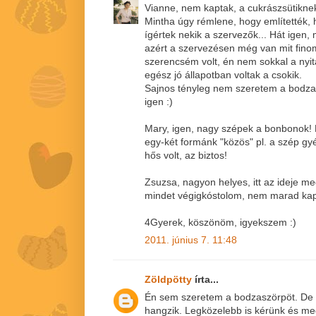
Vianne, nem kaptak, a cukrászsütiknek
Mintha úgy rémlene, hogy említették, 
ígértek nekik a szervezők... Hát igen,
azért a szervezésen még van mit fino
szerencsém volt, én nem sokkal a nyi
egész jó állapotban voltak a csokik.
Sajnos tényleg nem szeretem a bodza
igen :)
Mary, igen, nagy szépek a bonbonok! 
egy-két formánk "közös" pl. a szép g
hős volt, az biztos!
Zsuzsa, nagyon helyes, itt az ideje m
mindet végigkóstolom, nem marad kapa
4Gyerek, köszönöm, igyekszem :)
2011. június 7. 11:48
Zöldpötty
írta...
Én sem szeretem a bodzaszörpöt. De 
hangzik. Legközelebb is kérünk és me