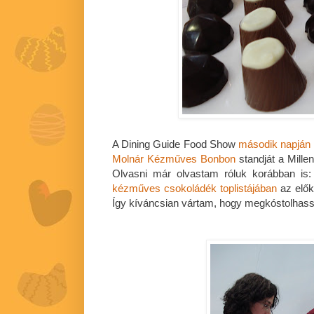
A Dining Guide Food Show
második napján
Molnár Kézműves Bonbon
standját a Millen
Olvasni már olvastam róluk korábban is
kézműves csokoládék toplistájában
az elők
Így kíváncsian vártam, hogy megkóstolhas