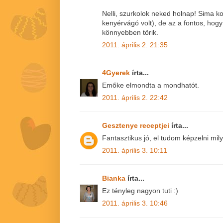
Nelli, szurkolok neked holnap! Sima 
kenyérvágó volt), de az a fontos, hog
könnyebben törik.
2011. április 2. 21:35
4Gyerek
írta...
Emőke elmondta a mondhatót.
2011. április 2. 22:42
Gesztenye receptjei
írta...
Fantasztikus jó, el tudom képzelni mily
2011. április 3. 10:11
Bianka
írta...
Ez tényleg nagyon tuti :)
2011. április 3. 10:46