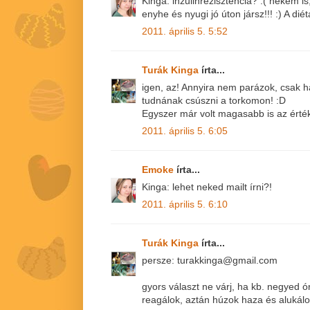
Kinga: inzulinrezisztencia? :( nekem 
enyhe és nyugi jó úton jársz!!! :) A dié
2011. április 5. 5:52
Turák Kinga
írta...
igen, az! Annyira nem parázok, csak h
tudnának csúszni a torkomon! :D
Egyszer már volt magasabb is az érték,
2011. április 5. 6:05
Emoke
írta...
Kinga: lehet neked mailt írni?!
2011. április 5. 6:10
Turák Kinga
írta...
persze: turakkinga@gmail.com
gyors választ ne várj, ha kb. negyed ó
reagálok, aztán húzok haza és alukálo