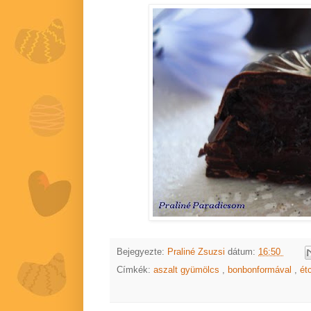
Bejegyezte:
Praliné Zsuzsi
dátum:
16:50
Címkék:
aszalt gyümölcs
,
bonbonformával
,
ét