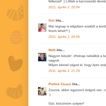
felteszel! :) Lőttek a karcsúsodó dere
2011. április 2. 20:04
Gizi
írta...
Már tegnap is elájultam ezektől a bonbo
finom lehet!!!:)
2011. április 2. 20:04
Nelli
írta...
Nagyon tetszik!:-)Holnap nekiállok a 
vagyok.
Milyen késsel vágod el, hogy ilyen szé
2011. április 2. 21:29
Praliné Zsuzsi
írta...
Zsuzsa, akkor egyszerű dolgod van, cs
:)
Gizi, köszönöm szépen!