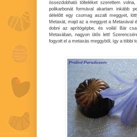
össezdobható tölteléket szerettem volna,
polikarbonát formával akartam inkább p
délelőtt egy csomag aszalt meggyet, lött
Metaxát, majd az a meggyet a Metaxával é
dobni az aprítógépbe, és voilá! Bár c
Metaxában, nagyon ütős lett! Szerencsé
fogyott el a metaxás meggyből, így a többi t