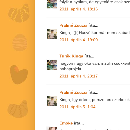
folyik a nyálam, de egyenlőre csak sze
2011. április 4. 18:16
Praliné Zsuzsi
írta...
Kinga, :((( Húsvétkor már nem szabad d
2011. április 4. 19:00
Turák Kinga
írta...
nagyon nagy oka van, inzulin csökkent
babaprojekt...
2011. április 4. 23:17
Praliné Zsuzsi
írta...
Kinga, így értem, persze, és szurkolok!
2011. április 5. 1:04
Emoke
írta...