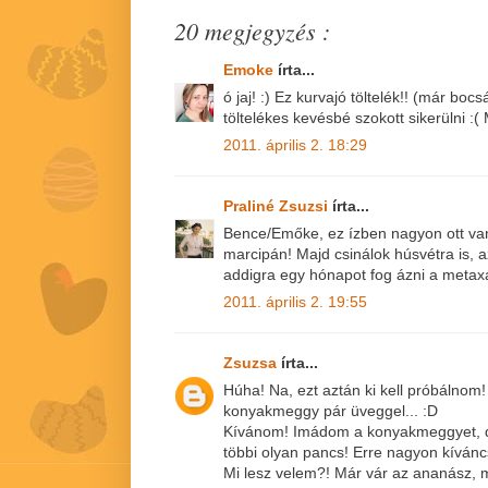
20 megjegyzés :
Emoke
írta...
ó jaj! :) Ez kurvajó töltelék!! (már b
töltelékes kevésbé szokott sikerülni :(
2011. április 2. 18:29
Praliné Zsuzsi
írta...
Bence/Emőke, ez ízben nagyon ott va
marcipán! Majd csinálok húsvétra is, 
addigra egy hónapot fog ázni a metax
2011. április 2. 19:55
Zsuzsa
írta...
Húha! Na, ezt aztán ki kell próbálnom!
konyakmeggy pár üveggel... :D
Kívánom! Imádom a konyakmeggyet, de
többi olyan pancs! Erre nagyon kívánc
Mi lesz velem?! Már vár az ananász, m