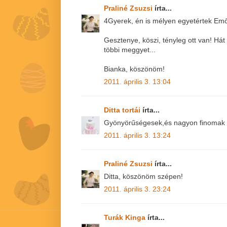
Praliné Zsuzsi
írta...
4Gyerek, én is mélyen egyetértek Emő
Gesztenye, köszi, tényleg ott van! Há
többi meggyet...
Bianka, köszönöm!
2011. április 3. 13:04
Ditta tortái
írta...
Gyönyörűségesek,és nagyon finomak 
2011. április 3. 13:24
Praliné Zsuzsi
írta...
Ditta, köszönöm szépen!
2011. április 3. 23:24
Turák Kinga
írta...