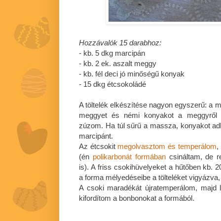
Hozzávalók 15 darabhoz:
- kb. 5 dkg marcipán
- kb. 2 ek. aszalt meggy
- kb. fél deci jó minőségű konyak
- 15 dkg étcsokoládé
A töltelék elkészítése nagyon egyszerű: a m
meggyet és némi konyakot a meggyről a
zúzom. Ha túl sűrű a massza, konyakot ad
marcipánt.
Az étcsokit
megolvasztom és temperálom
,
(én
polikarbonát formában
csináltam, de 
is). A friss csokihüvelyeket a hűtőben kb.
a forma mélyedéseibe a tölteléket vigyázva
A csoki maradékát újratemperálom, majd 
kifordítom a bonbonokat a formából.