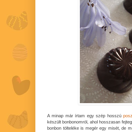
A minap már írtam egy szép hosszú
posz
készült bonbonomról, ahol hosszasan fejteg
bonbon tölteléke is megér egy misét, de 