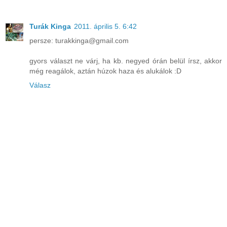
Turák Kinga
2011. április 5. 6:42
persze: turakkinga@gmail.com
gyors választ ne várj, ha kb. negyed órán belül írsz, akkor
még reagálok, aztán húzok haza és alukálok :D
Válasz