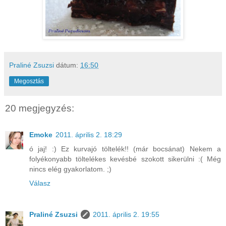
Praliné Zsuzsi
dátum:
16:50
Megosztás
20 megjegyzés:
Emoke
2011. április 2. 18:29
ó jaj! :) Ez kurvajó töltelék!! (már bocsánat) Nekem a
folyékonyabb töltelékes kevésbé szokott sikerülni :( Még
nincs elég gyakorlatom. ;)
Válasz
Praliné Zsuzsi
2011. április 2. 19:55