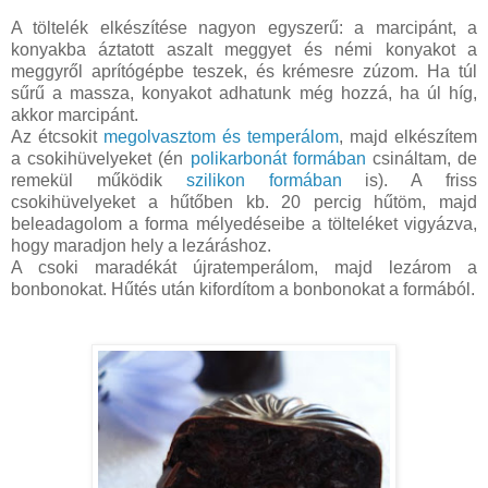
A töltelék elkészítése nagyon egyszerű: a marcipánt, a
konyakba áztatott aszalt meggyet és némi konyakot a
meggyről aprítógépbe teszek, és krémesre zúzom. Ha túl
sűrű a massza, konyakot adhatunk még hozzá, ha úl híg,
akkor marcipánt.
Az étcsokit
megolvasztom és temperálom
, majd elkészítem
a csokihüvelyeket (én
polikarbonát formában
csináltam, de
remekül működik
szilikon formában
is). A friss
csokihüvelyeket a hűtőben kb. 20 percig hűtöm, majd
beleadagolom a forma mélyedéseibe a tölteléket vigyázva,
hogy maradjon hely a lezáráshoz.
A csoki maradékát újratemperálom, majd lezárom a
bonbonokat. Hűtés után kifordítom a bonbonokat a formából.