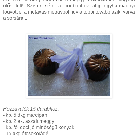
ütős lett! Szerencsére a bonbonhoz alig egyharmadnyi
fogyott el a metaxás meggyből, így a többi tovább ázik, várva
a sorsára...
Hozzávalók 15 darabhoz:
- kb. 5 dkg marcipán
- kb. 2 ek. aszalt meggy
- kb. fél deci jó minőségű konyak
- 15 dkg étcsokoládé