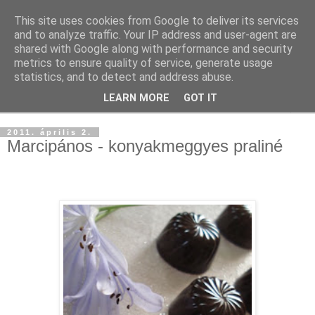
This site uses cookies from Google to deliver its services
and to analyze traffic. Your IP address and user-agent are
shared with Google along with performance and security
metrics to ensure quality of service, generate usage
statistics, and to detect and address abuse.
LEARN MORE
GOT IT
▼
2011. április 2.
Marcipános - konyakmeggyes praliné