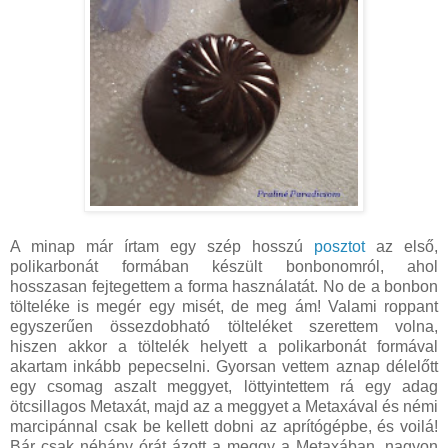
A minap már írtam egy szép hosszú
posztot
az első,
polikarbonát formában készült bonbonomról, ahol
hosszasan fejtegettem a forma használatát. No de a bonbon
tölteléke is megér egy misét, de meg ám! Valami roppant
egyszerűen össezdobható tölteléket szerettem volna,
hiszen akkor a töltelék helyett a polikarbonát formával
akartam inkább pepecselni. Gyorsan vettem aznap délelőtt
egy csomag aszalt meggyet, löttyintettem rá egy adag
ötcsillagos Metaxát, majd az a meggyet a Metaxával és némi
marcipánnal csak be kellett dobni az aprítógépbe, és voilá!
Bár csak néhány órát ázott a meggy a Metaxában, nagyon