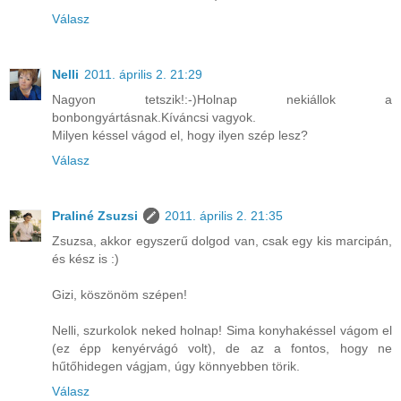
Válasz
Nelli
2011. április 2. 21:29
Nagyon tetszik!:-)Holnap nekiállok a
bonbongyártásnak.Kíváncsi vagyok.
Milyen késsel vágod el, hogy ilyen szép lesz?
Válasz
Praliné Zsuzsi
2011. április 2. 21:35
Zsuzsa, akkor egyszerű dolgod van, csak egy kis marcipán,
és kész is :)
Gizi, köszönöm szépen!
Nelli, szurkolok neked holnap! Sima konyhakéssel vágom el
(ez épp kenyérvágó volt), de az a fontos, hogy ne
hűtőhidegen vágjam, úgy könnyebben törik.
Válasz