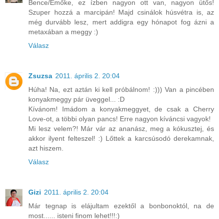
Bence/Emőke, ez ízben nagyon ott van, nagyon ütős!
Szuper hozzá a marcipán! Majd csinálok húsvétra is, az
még durvább lesz, mert addigra egy hónapot fog ázni a
metaxában a meggy :)
Válasz
Zsuzsa
2011. április 2. 20:04
Húha! Na, ezt aztán ki kell próbálnom! :))) Van a pincében
konyakmeggy pár üveggel... :D
Kívánom! Imádom a konyakmeggyet, de csak a Cherry
Love-ot, a többi olyan pancs! Erre nagyon kíváncsi vagyok!
Mi lesz velem?! Már vár az ananász, meg a kókusztej, és
akkor ilyent felteszel! :) Lőttek a karcsúsodó derekamnak,
azt hiszem.
Válasz
Gizi
2011. április 2. 20:04
Már tegnap is elájultam ezektől a bonbonoktól, na de
most...... isteni finom lehet!!!:)