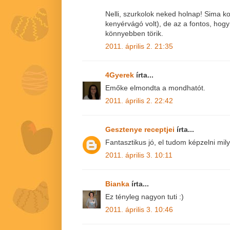
Nelli, szurkolok neked holnap! Sima 
kenyérvágó volt), de az a fontos, hog
könnyebben törik.
2011. április 2. 21:35
4Gyerek
írta...
Emőke elmondta a mondhatót.
2011. április 2. 22:42
Gesztenye receptjei
írta...
Fantasztikus jó, el tudom képzelni mily
2011. április 3. 10:11
Bianka
írta...
Ez tényleg nagyon tuti :)
2011. április 3. 10:46