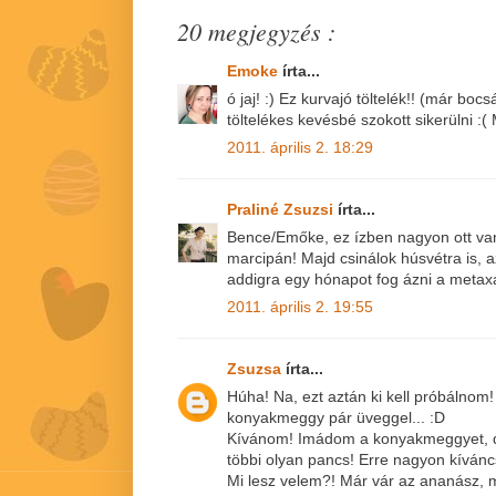
20 megjegyzés :
Emoke
írta...
ó jaj! :) Ez kurvajó töltelék!! (már b
töltelékes kevésbé szokott sikerülni :(
2011. április 2. 18:29
Praliné Zsuzsi
írta...
Bence/Emőke, ez ízben nagyon ott va
marcipán! Majd csinálok húsvétra is, 
addigra egy hónapot fog ázni a metax
2011. április 2. 19:55
Zsuzsa
írta...
Húha! Na, ezt aztán ki kell próbálnom!
konyakmeggy pár üveggel... :D
Kívánom! Imádom a konyakmeggyet, de
többi olyan pancs! Erre nagyon kívánc
Mi lesz velem?! Már vár az ananász, m