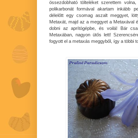
össezdobható tölteléket szerettem volna,
polikarbonát formával akartam inkább p
délelőtt egy csomag aszalt meggyet, lött
Metaxát, majd az a meggyet a Metaxával é
dobni az aprítógépbe, és voilá! Bár c
Metaxában, nagyon ütős lett! Szerencsé
fogyott el a metaxás meggyből, így a többi t