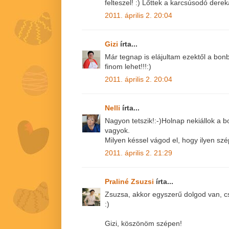
felteszel! :) Lőttek a karcsúsodó dere
2011. április 2. 20:04
Gizi
írta...
Már tegnap is elájultam ezektől a bonbo
finom lehet!!!:)
2011. április 2. 20:04
Nelli
írta...
Nagyon tetszik!:-)Holnap nekiállok a 
vagyok.
Milyen késsel vágod el, hogy ilyen szé
2011. április 2. 21:29
Praliné Zsuzsi
írta...
Zsuzsa, akkor egyszerű dolgod van, cs
:)
Gizi, köszönöm szépen!