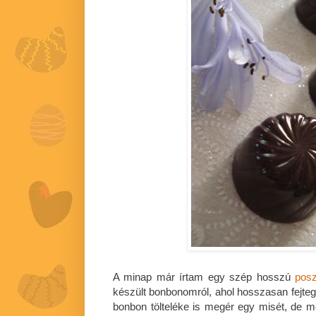
A minap már írtam egy szép hosszú
posz
készült bonbonomról, ahol hosszasan fejteg
bonbon tölteléke is megér egy misét, de 