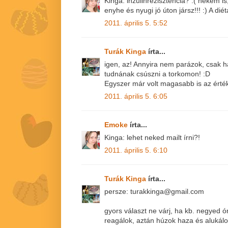
Kinga: inzulinrezisztencia? :( nekem 
enyhe és nyugi jó úton jársz!!! :) A dié
2011. április 5. 5:52
Turák Kinga
írta...
igen, az! Annyira nem parázok, csak h
tudnának csúszni a torkomon! :D
Egyszer már volt magasabb is az érték,
2011. április 5. 6:05
Emoke
írta...
Kinga: lehet neked mailt írni?!
2011. április 5. 6:10
Turák Kinga
írta...
persze: turakkinga@gmail.com
gyors választ ne várj, ha kb. negyed ó
reagálok, aztán húzok haza és alukálo