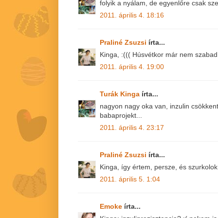
folyik a nyálam, de egyenlőre csak sze
2011. április 4. 18:16
Praliné Zsuzsi
írta...
Kinga, :((( Húsvétkor már nem szabad d
2011. április 4. 19:00
Turák Kinga
írta...
nagyon nagy oka van, inzulin csökkent
babaprojekt...
2011. április 4. 23:17
Praliné Zsuzsi
írta...
Kinga, így értem, persze, és szurkolok!
2011. április 5. 1:04
Emoke
írta...