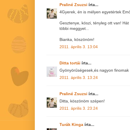
Praliné Zsuzsi
írta...
4Gyerek, én is mélyen egyetértek Emő
Gesztenye, köszi, tényleg ott van! Há
többi meggyet...
Bianka, köszönöm!
2011. április 3. 13:04
Ditta tortái
írta...
Gyönyörűségesek,és nagyon finomak 
2011. április 3. 13:24
Praliné Zsuzsi
írta...
Ditta, köszönöm szépen!
2011. április 3. 23:24
Turák Kinga
írta...