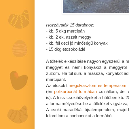
Hozzávalók 15 darabhoz:
- kb. 5 dkg marcipán
- kb. 2 ek. aszalt meggy
- kb. fél deci jó minőségű konyak
- 15 dkg étcsokoládé
A töltelék elkészítése nagyon egyszerű: a m
meggyet és némi konyakot a meggyről a
zúzom. Ha túl sűrű a massza, konyakot ad
marcipánt.
Az étcsokit
megolvasztom és temperálom
,
(én
polikarbonát formában
csináltam, de 
is). A friss csokihüvelyeket a hűtőben kb.
a forma mélyedéseibe a tölteléket vigyázva
A csoki maradékát újratemperálom, majd 
kifordítom a bonbonokat a formából.