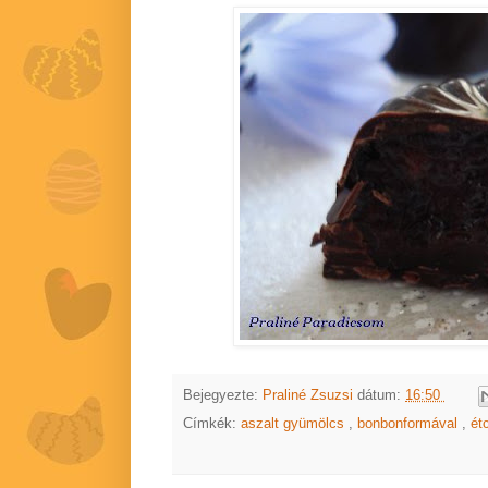
Bejegyezte:
Praliné Zsuzsi
dátum:
16:50
Címkék:
aszalt gyümölcs
,
bonbonformával
,
ét