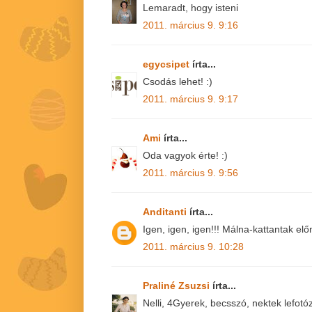
Lemaradt, hogy isteni
2011. március 9. 9:16
egycsipet
írta...
Csodás lehet! :)
2011. március 9. 9:17
Ami
írta...
Oda vagyok érte! :)
2011. március 9. 9:56
Anditanti
írta...
Igen, igen, igen!!! Málna-kattantak elő
2011. március 9. 10:28
Praliné Zsuzsi
írta...
Nelli, 4Gyerek, becsszó, nektek lefo