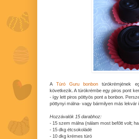
A
Túró Guru bonbon
túrókrémjének egy
következik. A túrókrémbe egy piros pont k
- így lett piros pöttyös pont a bonbon. Per
pöttynyi málna- vagy bármilyen más lekvár i
Hozzávalók 15 darabhoz:
- 15 szem málna (nálam most befőtt volt; ha
- 15 dkg étcsokoládé
- 10 dkg krémes túró