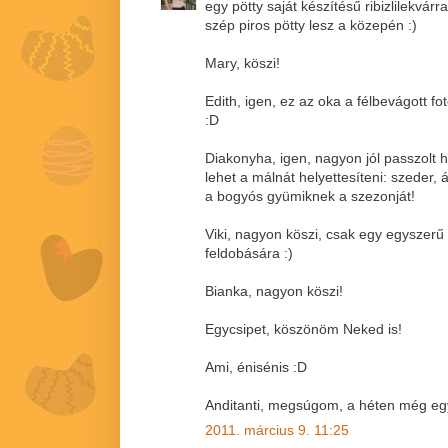
egy pötty saját készítésű ribizlilekvárr
szép piros pötty lesz a közepén :)
Mary, köszi!
Edith, igen, ez az oka a félbevágott fot
:D
Diakonyha, igen, nagyon jól passzolt
lehet a málnát helyettesíteni: szeder
a bogyós gyümiknek a szezonját!
Viki, nagyon köszi, csak egy egyszerű
feldobására :)
Bianka, nagyon köszi!
Egycsipet, köszönöm Neked is!
Ami, énisénis :D
Anditanti, megsúgom, a héten még egy
2011. március 9. 11:25