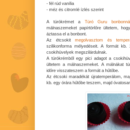
- fél rúd vanília
- méz és citromlé ízlés szerint
A túrókrémet a
Túró Guru bonbonná
málnaszemeket papírtörlőre ültetem, hog
áztassa el a bonbont.
Az étcsokit
megolvasztom és temper
szilikonforma mélyedéseit. A formát kb
csokihüvelyek megszilárdulnak.
A túrókrémből egy pici adagot a csokihüv
ültetem a málnaszemeket. A málnákat tú
időre visszateszem a formát a hűtőbe.
Az étcsoki maradékát újratemperálom, ma
kb. egy órára hűtőbe teszem, majd óvatosan