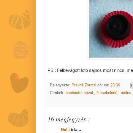
PS.: Félbevágott fotó sajnos most nincs, mege
Bejegyezte:
Praliné Zsuzsi
dátum:
23:06
Címkék:
bonbonformával
,
étcsokoládé
,
málna
16 megjegyzés :
Nelli
írta...