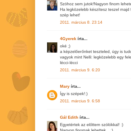
Szóhoz sem jutok!Nagyon finom lehete
Ha legközelebb készítesz teszel majd f
szép lehet!
2011. március 8. 23:14
4Gyerek
írta...
oké ;)
a képzelőerőnket teszteled, úgy is tu
vagyok mint Nelli: legközelebb egy felet
lécci-lécci
2011. március 9. 6:20
Mary
írta...
Így is szépek!:)
2011. március 9. 6:58
Gál Edith
írta...
Egyetértek az előttem szólókkal! :)
Nagyon finomak lehettek... :)