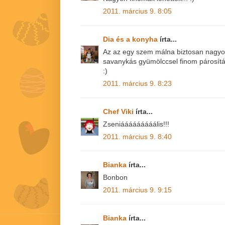
2011. március 9. 8:05
Dia és a konyha
írta...
Az az egy szem málna biztosan nagyon
savanykás gyümölccsel finom párosítás
:)
2011. március 9. 8:23
Chef Viki
írta...
Zseniááááááááális!!!
2011. március 9. 8:40
Bianka
írta...
Bonbon
2011. március 9. 9:15
Bianka
írta...