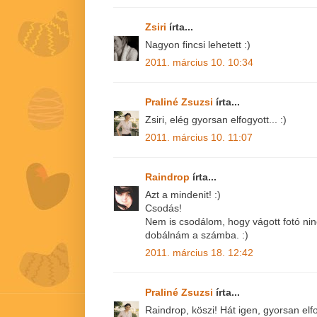
Zsiri
írta...
Nagyon fincsi lehetett :)
2011. március 10. 10:34
Praliné Zsuzsi
írta...
Zsiri, elég gyorsan elfogyott... :)
2011. március 10. 11:07
Raindrop
írta...
Azt a mindenit! :)
Csodás!
Nem is csodálom, hogy vágott fotó nin
dobálnám a számba. :)
2011. március 18. 12:42
Praliné Zsuzsi
írta...
Raindrop, köszi! Hát igen, gyorsan elf