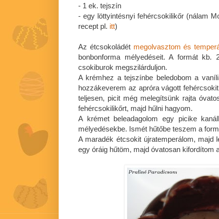
- 1 ek. tejszín
- egy löttyintésnyi fehércsokilikőr (nálam M
recept pl.
itt
)
Az étcsokoládét
megolvasztom és temper
bonbonforma mélyedéseit. A formát kb. 
csokiburok megszilárduljon.
A krémhez a tejszínbe beledobom a vaníl
hozzákeverem az apróra vágott fehércsokit,
teljesen, picit még melegítsünk rajta óvat
fehércsokilikőrt, majd hűlni hagyom.
A krémet beleadagolom egy picike kanáll
mélyedésekbe. Ismét hűtőbe teszem a formát
A maradék étcsokit újratemperálom, majd 
egy óráig hűtöm, majd óvatosan kifordítom 