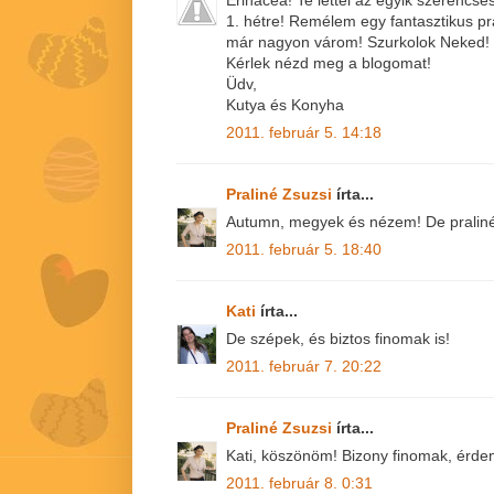
1. hétre! Remélem egy fantasztikus pra
már nagyon várom! Szurkolok Neked!
Kérlek nézd meg a blogomat!
Üdv,
Kutya és Konyha
2011. február 5. 14:18
Praliné Zsuzsi
írta...
Autumn, megyek és nézem! De pralinéb
2011. február 5. 18:40
Kati
írta...
De szépek, és biztos finomak is!
2011. február 7. 20:22
Praliné Zsuzsi
írta...
Kati, köszönöm! Bizony finomak, érdem
2011. február 8. 0:31