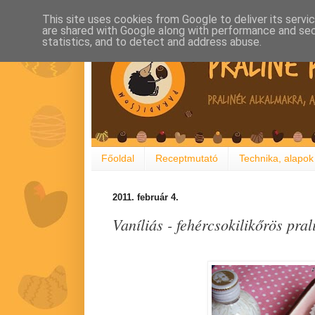
This site uses cookies from Google to deliver its servi
are shared with Google along with performance and secu
statistics, and to detect and address abuse.
Főoldal
Receptmutató
Technika, alapok
2011. február 4.
Vaníliás - fehércsokilikőrös pral