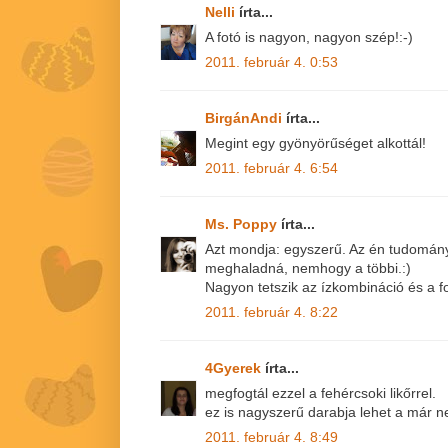
Nelli
írta...
A fotó is nagyon, nagyon szép!:-)
2011. február 4. 0:53
BirgánAndi
írta...
Megint egy gyönyörűséget alkottál!
2011. február 4. 6:54
Ms. Poppy
írta...
Azt mondja: egyszerű. Az én tudomán
meghaladná, nemhogy a többi.:)
Nagyon tetszik az ízkombináció és a fo
2011. február 4. 8:22
4Gyerek
írta...
megfogtál ezzel a fehércsoki likőrrel.
ez is nagyszerű darabja lehet a már n
2011. február 4. 8:49