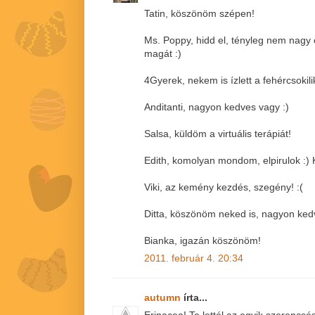
Tatin, köszönöm szépen!
Ms. Poppy, hidd el, tényleg nem nagy
magát :)
4Gyerek, nekem is ízlett a fehércsokil
Anditanti, nagyon kedves vagy :)
Salsa, küldöm a virtuális terápiát!
Edith, komolyan mondom, elpirulok :)
Viki, az kemény kezdés, szegény! :(
Ditta, köszönöm neked is, nagyon ked
Bianka, igazán köszönöm!
2011. február 4. 20:34
autumn
írta...
Erinacea! Te lettél az egyik szerencsé