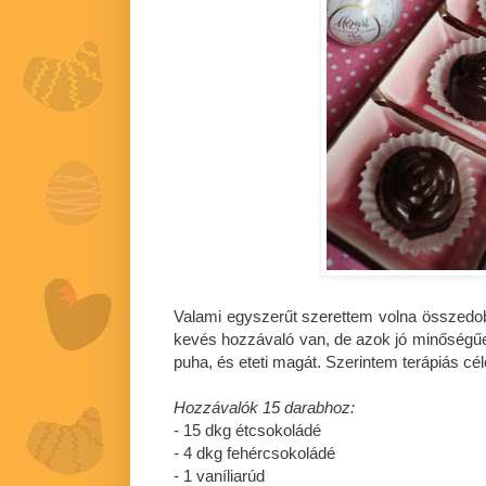
Valami egyszerűt szerettem volna összedo
kevés hozzávaló van, de azok jó minőségű
puha, és eteti magát. Szerintem terápiás cél
Hozzávalók 15 darabhoz:
- 15 dkg étcsokoládé
- 4 dkg fehércsokoládé
- 1 vaníliarúd