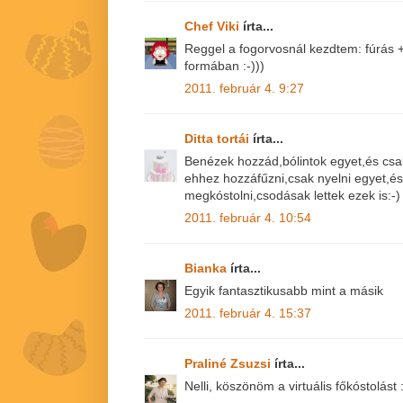
Chef Viki
írta...
Reggel a fogorvosnál kezdtem: fúrás +
formában :-)))
2011. február 4. 9:27
Ditta tortái
írta...
Benézek hozzád,bólintok egyet,és csa
ehhez hozzáfűzni,csak nyelni egyet,és
megkóstolni,csodásak lettek ezek is:-)
2011. február 4. 10:54
Bianka
írta...
Egyik fantasztikusabb mint a másik
2011. február 4. 15:37
Praliné Zsuzsi
írta...
Nelli, köszönöm a virtuális főkóstolást 