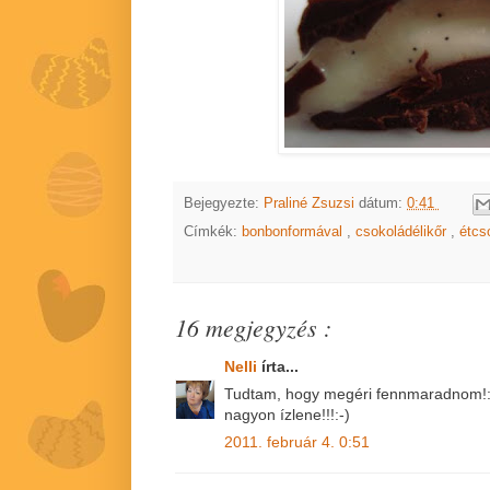
Bejegyezte:
Praliné Zsuzsi
dátum:
0:41
Címkék:
bonbonformával
,
csokoládélikőr
,
étcs
16 megjegyzés :
Nelli
írta...
Tudtam, hogy megéri fennmaradnom!:-
nagyon ízlene!!!:-)
2011. február 4. 0:51