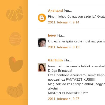
Anditanti
írta...
Finom lehet, és nagyon szép is:) Gratula
2011. február 4. 9:14
bévé
írta...
Uh, ez a terápiás csoki most nagyon r
2011. február 4. 9:15
Gál Edith
írta...
Nem... én már nem is találok szavakat!
Drága Erinacea!
Ezt a bonbont -szerintem- semmiképp
nevezni: ez FANTASZTIKUS!!!!!!
Még sok idő kell elteljen ahhoz, hogy 
alkotni...
MINDEN ELISMERÉSEM!!!
2011. február 4. 9:27