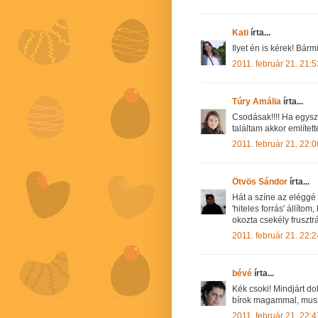
Kati
írta...
Ilyet én is kérek! Bárm
2011. február 21. 21:5
Túry Amália
írta...
Csodásak!!!! Ha egysz
találtam akkor említet
2011. február 21. 22:0
Ötvös Sándor
írta...
Hát a színe az eléggé
'hiteles forrás' állít
okozta csekély frusztrá
2011. február 21. 22:2
bévé
írta...
Kék csoki! Mindjárt do
bírok magammal, musz
2011. február 21. 22:4