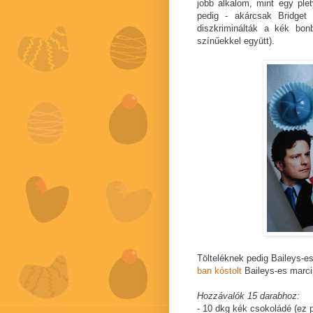
jobb alkalom, mint egy ple
pedig - akárcsak Bridget 
diszkriminálták a kék bonb
színűekkel együtt).
Tölteléknek pedig Baileys-
ban kóstolt
Baileys-es marci
Hozzávalók 15 darabhoz:
- 10 dkg kék csokoládé (ez 