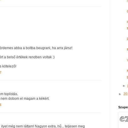
 érdemes abba a boltba beugrani, ha arra jársz!
rt a belső értékek rendben voltak :)
s kötelező!
7
►
►
20
m toplistás.
t nem dobom el magam a kékért.
4
Szupe
 ilyet még nem láttam! Nagyon extra, hű... teljesen meg