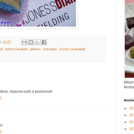
m:
21:07
al
,
fehércsokoládé
,
játékos
,
marcipán
,
színes csokoládé
Milyen
tárolj
átékok, olyanok ezek a bonbonok!
5
Archí
►
20
►
20
►
20
i!
►
20
8