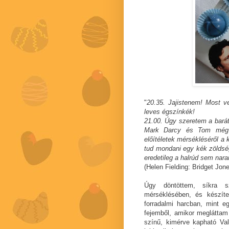
"
20.35. Jajistenem! Most v
leves égszínkék!
21.00. Úgy szeretem a barát
Mark Darcy és Tom még h
előítéletek mérsékléséről a
tud mondani egy kék zöldsége
eredetileg a halrúd sem nar
(Helen Fielding: Bridget Jone
Úgy döntöttem, síkra sz
mérséklésében, és készít
forradalmi harcban, mint e
fejemből, amikor meglátta
színű, kimérve kapható Val