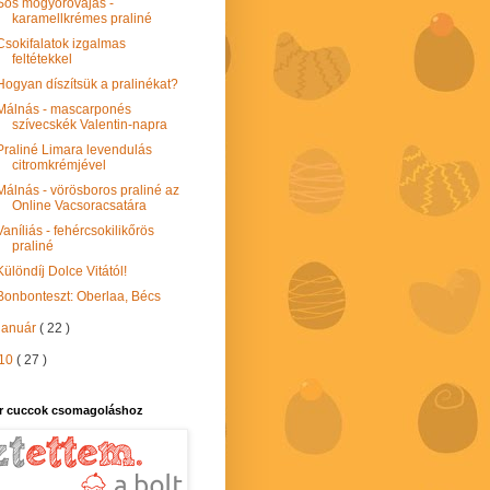
Sós mogyoróvajas -
karamellkrémes praliné
Csokifalatok izgalmas
feltétekkel
Hogyan díszítsük a pralinékat?
Málnás - mascarponés
szívecskék Valentin-napra
Praliné Limara levendulás
citromkrémjével
Málnás - vörösboros praliné az
Online Vacsoracsatára
Vaníliás - fehércsokilikőrös
praliné
Különdíj Dolce Vitától!
Bonbonteszt: Oberlaa, Bécs
január
( 22 )
10
( 27 )
r cuccok csomagoláshoz