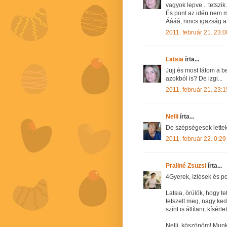
vagyok lepve... tetszi
És pont az idén nem m
Áááá, nincs igazság a 
2011. február 21. 23:0
Latsia
írta...
Jujj és most látom a b
azokból is? De izgi...
2011. február 21. 23:1
Nelli
írta...
De szépségesek lettek
2011. február 22. 0:29
Praliné Zsuzsi
írta...
4Gyerek, ízlések és pofo
Latsia, örülök, hogy te
tetszett meg, nagy ked
színt is állítani, kísérle
Nelli, köszönöm! Munk