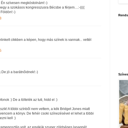
k. Én szívesen megkóstolnám!:-)
egy a szokásos kongresszusra Bécsbe a férjem....:-((((
Földön!:-)
Rends
8
elinkelt cikkben a képen, hogy más színek is vannak... vettél
5
.De jó a barátnőidnek!:-)
Színes
nok :) De a töltelék az tuti, hidd el :)
tszik! A többi színből nem vettem, a kék Bridget Jones miatt
vencem a könyv. De fehér csoki színezésével el lehet a többi
tezni kell :)
amegosztás volt, az egyikük szuper zöldséges lasagnét