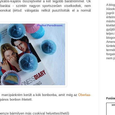
tykálós-kajálós összejövetel a két legjobb barátnőmmel. Ők
A blo
barátai - szintén nagyon sportszerűen viselkedtek, nem
írások
onokat (értsd: válogatás nélkül pusztították el a normál
jogról
értel
máshol
kivéte
gyűjtő
teljes 
blogom
Amenn
tüntet
termé
forga
nem j
es marcipánkrém került a kék bonbonba, amit még az
Oberlaa-
Fotói
pános bonbon ihletett.
ww
persze bármilyen más csokival helyettesíthető)