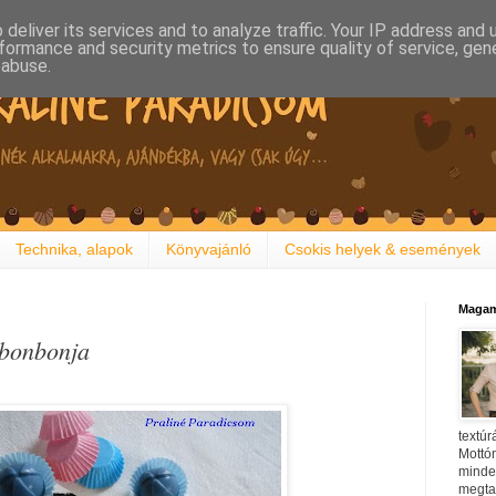
deliver its services and to analyze traffic. Your IP address and
formance and security metrics to ensure quality of service, ge
 abuse.
Technika, alapok
Könyvajánló
Csokis helyek & események
Magam
 bonbonja
textúr
Mottóm
minden
megtal