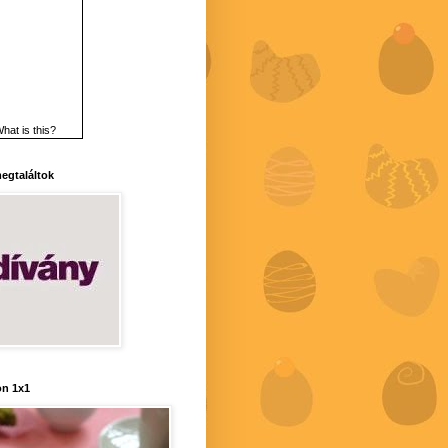
hat is this?
 megtaláltok
n 1x1