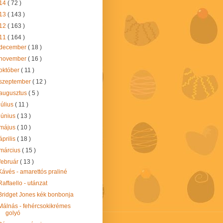
14
( 72 )
13
( 143 )
12
( 163 )
11
( 164 )
december
( 18 )
november
( 16 )
október
( 11 )
szeptember
( 12 )
augusztus
( 5 )
július
( 11 )
június
( 13 )
május
( 10 )
április
( 18 )
március
( 15 )
február
( 13 )
Kávés - amarettós praliné
Raffaello - utánzat
Bridget Jones kék bonbonja
Málnás - fehércsokikrémes
golyó