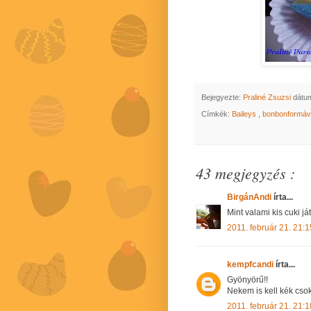
Bejegyezte:
Praliné Zsuzsi
dátu
Címkék:
Baileys
,
bonbonformáv
43 megjegyzés :
BirgánAndi
írta...
Mint valami kis cuki j
2011. február 21. 21:1
kempfcandi
írta...
Gyönyörű!!
Nekem is kell kék csok
2011. február 21. 21:1