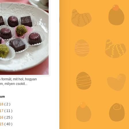
 formát, mit hol, hogyan
am, milyen csokit...
vum
18
( 2 )
17
( 11 )
16
( 25 )
15
( 40 )