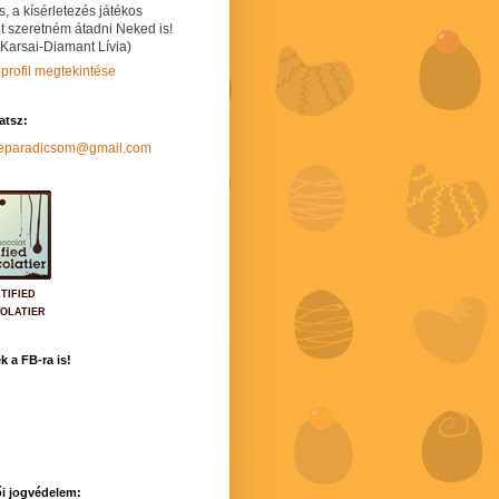
s, a kísérletezés játékos
t szeretném átadni Neked is!
 Karsai-Diamant Lívia)
 profil megtekintése
hatsz:
neparadicsom@gmail.com
TIFIED
OLATIER
k a FB-ra is!
i jogvédelem: