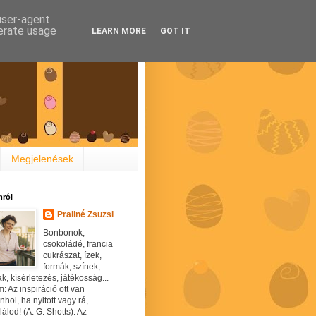
 user-agent
nerate usage
LEARN MORE
GOT IT
Megjelenések
ról
Praliné Zsuzsi
Bonbonok,
csokoládé, francia
cukrászat, ízek,
formák, színek,
ák, kísérletezés, játékosság...
: Az inspiráció ott van
hol, ha nyitott vagy rá,
álod! (A. G. Shotts). Az