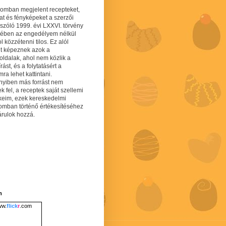
gomban megjelent recepteket,
at és fényképeket a szerzői
 szóló 1999. évi LXXVI. törvény
mében az engedélyem nélkül
 közzétenni tilos. Ez alól
lt képeznek azok a
oldalak, ahol nem közlik a
írást, és a folytatásért a
ra lehet kattintani.
yiben más forrást nem
ek fel, a receptek saját szellemi
keim, ezek kereskedelmi
lomban történő értékesítéséhez
árulok hozzá.
m
w.
flick
r
.com