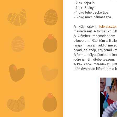
- 2 ek. tejszín
- 1 ek. Baileys
- 4 dkg fehércsokoládé
- 5 dkg marcipánmassza
A kék csokit
felolvasz
mélyedéseit. A formát kb. 20
A krémhez megmelegítem a 
elkeverem. Ráöntöm a Baile
lángom lassan addig meleg
olvad, és szép, egynemű kr
A forma mélyedéseibe belea
időre ismét hűtőbe teszem.
A kék csoki maradékát újra
után óvatosan kifordítom a 