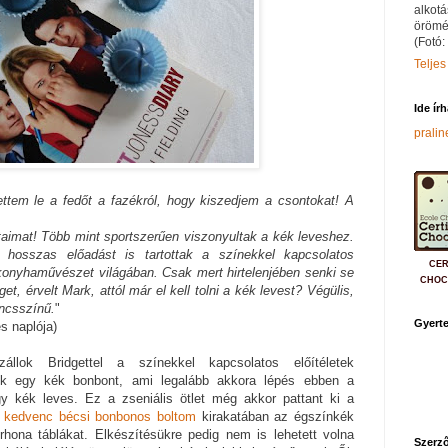
alkotá
örömé
(Fotó:
Teljes
Ide ír
prali
ettem le a fedőt a fazékról, hogy kiszedjem a csontokat! A
aimat! Több mint sportszerűen viszonyultak a kék leveshez.
osszas előadást is tartottak a színekkel kapcsolatos
CER
 konyhaművészet világában. Csak mert hirtelenjében senki se
CHOC
t, érvelt Mark, attól már el kell tolni a kék levest? Végülis,
ancsszínű.
"
Gyerte
s naplója)
állok Bridgettel a színekkel kapcsolatos előítéletek
ek egy kék bonbont, ami legalább akkora lépés ebben a
gy kék leves. Ez a zseniális ötlet még akkor pattant ki a
m
kedvenc bécsi bonbonos boltom
kirakatában az égszínkék
rhona táblákat. Elkészítésükre pedig nem is lehetett volna
Szerző