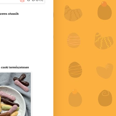
zeres olvasók
 csoki természetesen