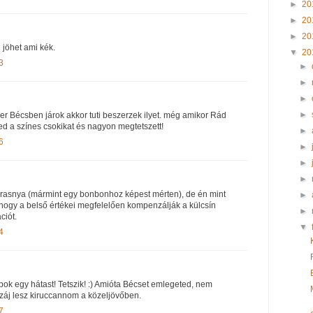
►
20
►
20
►
20
i jöhet ami kék.
▼
20
3
►
►
►
►
er Bécsben járok akkor tuti beszerzek ilyet. még amikor Rád
ted a színes csokikat és nagyon megtetszett!
►
6
►
►
►
 rasnya (mármint egy bonbonhoz képest mérten), de én mint
►
om, hogy a belső értékei megfelelően kompenzálják a külcsín
►
ciót.
▼
4
bok egy hátast! Tetszik! :) Amióta Bécset emlegeted, nem
áj lesz kiruccannom a közeljövőben.
7