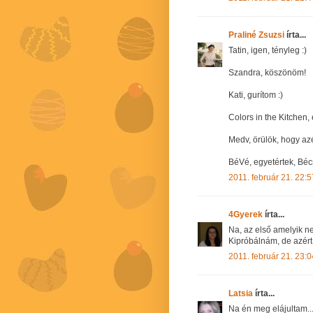
Praliné Zsuzsi
írta...
Tatin, igen, tényleg :)
Szandra, köszönöm!
Kati, gurítom :)
Colors in the Kitchen,
Medv, örülök, hogy azé
BéVé, egyetértek, Béc
2011. február 21. 22:5
4Gyerek
írta...
Na, az első amelyik ne
Kipróbálnám, de azér
2011. február 21. 23:0
Latsia
írta...
Na én meg elájultam...