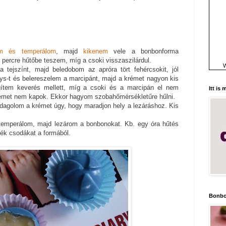
tom és temperálom
, majd
kikenem
vele a bonbonforma
 percre hűtőbe teszem, míg a csoki visszaszilárdul.
W
tejszínt, majd beledobom az apróra tört fehércsokit, jól
ys-t és belereszelem a marcipánt, majd a krémet nagyon kis
ítem keverés mellett, míg a csoki és a marcipán el nem
Itt is
émet nem kapok. Ekkor hagyom szobahőmérsékletűre hűlni.
dagolom a krémet úgy, hogy maradjon hely a lezáráshoz. Kis
temperálom, majd lezárom a bonbonokat. Kb. egy óra hűtés
kék csodákat a formából.
Bonbo