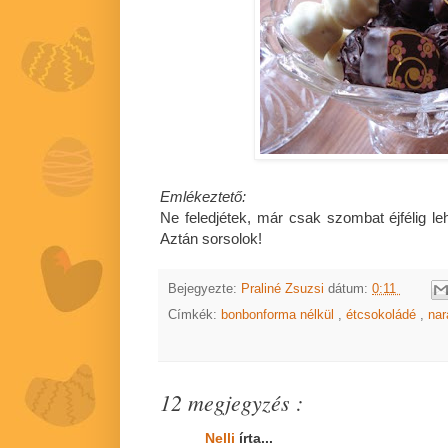
Emlékeztető:
Ne feledjétek, már csak szombat éjfélig l
Aztán sorsolok!
Bejegyezte:
Praliné Zsuzsi
dátum:
0:11
Címkék:
bonbonforma nélkül
,
étcsokoládé
,
na
12 megjegyzés :
Nelli
írta...