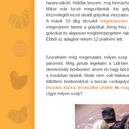
narancslikőrt. Hűtőbe teszem, míg formázhat
Mikor már kicsit megszilárdult, kis g
kézmelegtől kicsit olvadt golyókat visszate
A másik 10 dkg étcsokit
megolvasztom
megmártom benne a golyókat. Amíg friss a
golyókat és alaposan meghempergetem rajta
Ebből az adagból nekem 12 praliném lett.
Szeretném még megmutatni, milyen szép 
páromtól. Még január legelején a Lidl-be
ólomkristály bonboniert, amire én nagy boc
a kosárban landolt. Node nem volt hiábav
töltöttem bonbonokkal: a borzas csokigolyó
étcsokis kocka
,
limoncellós praliné
és
mogy
Ugye milyen szép?