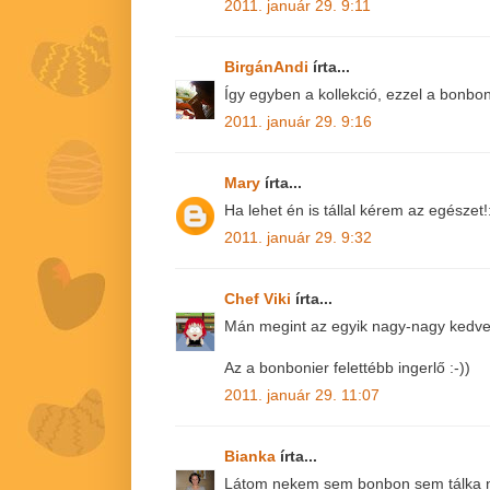
2011. január 29. 9:11
BirgánAndi
írta...
Így egyben a kollekció, ezzel a bonboni
2011. január 29. 9:16
Mary
írta...
Ha lehet én is tállal kérem az egészet!
2011. január 29. 9:32
Chef Viki
írta...
Mán megint az egyik nagy-nagy kedven
Az a bonbonier felettébb ingerlő :-))
2011. január 29. 11:07
Bianka
írta...
Látom nekem sem bonbon sem tálka n