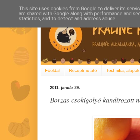
This site uses cookies from Google to deliver its servi
are shared with Google along with performance and secu
statistics, and to detect and address abuse.
Főoldal
Receptmutató
Technika, alapok
2011. január 29.
Borzas csokigolyó kandírozott 