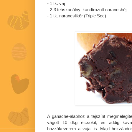
- 1 tk. vaj
- 2-3 teáskanálnyi kandírozott narancshéj
- 1 tk. narancslikőr (Triple Sec)
A ganache-alaphoz a tejszínt megmelegít
vágott 10 dkg étcsokit, és addig kav
hozzákeverem a vajat is. Majd hozzáadom