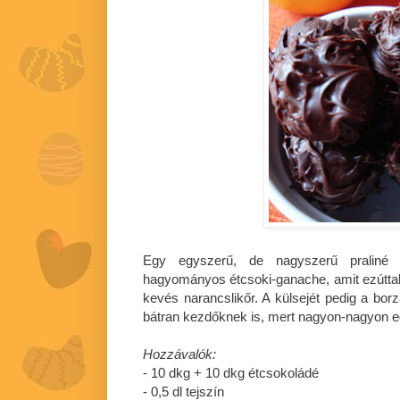
Egy egyszerű, de nagyszerű praliné
hagyományos étcsoki-ganache, amit ezúttal 
kevés narancslikőr. A külsejét pedig a bor
bátran kezdőknek is, mert nagyon-nagyon eg
Hozzávalók:
- 10 dkg + 10 dkg étcsokoládé
- 0,5 dl tejszín