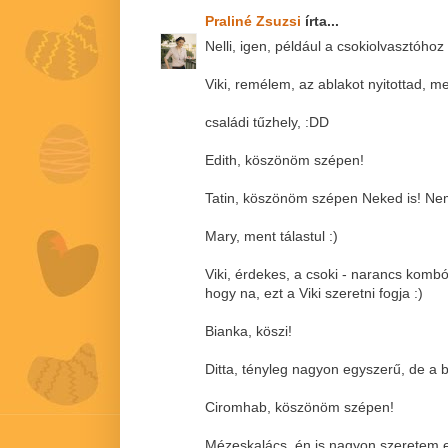
Praliné Zsuzsi
írta...
Nelli, igen, például a csokiolvasztóhoz 
Viki, remélem, az ablakot nyitottad, me
családi tűzhely, :DD
Edith, köszönöm szépen!
Tatin, köszönöm szépen Neked is! Nem 
Mary, ment tálastul :)
Viki, érdekes, a csoki - narancs komb
hogy na, ezt a Viki szeretni fogja :)
Bianka, köszi!
Ditta, tényleg nagyon egyszerű, de a 
Ciromhab, köszönöm szépen!
Mézeskalács, én is nagyon szeretem ez