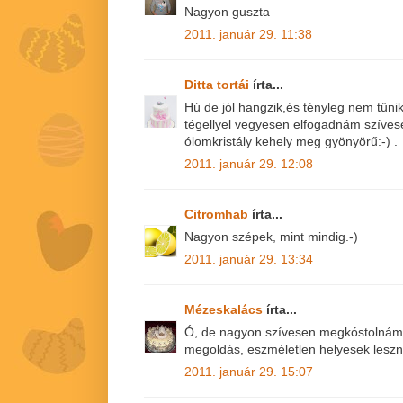
Nagyon guszta
2011. január 29. 11:38
Ditta tortái
írta...
Hú de jól hangzik,és tényleg nem tűnik
tégellyel vegyesen elfogadnám szíves
ólomkristály kehely meg gyönyörű:-) .
2011. január 29. 12:08
Citromhab
írta...
Nagyon szépek, mint mindig.-)
2011. január 29. 13:34
Mézeskalács
írta...
Ó, de nagyon szívesen megkóstolnám!!
megoldás, eszméletlen helyesek leszn
2011. január 29. 15:07