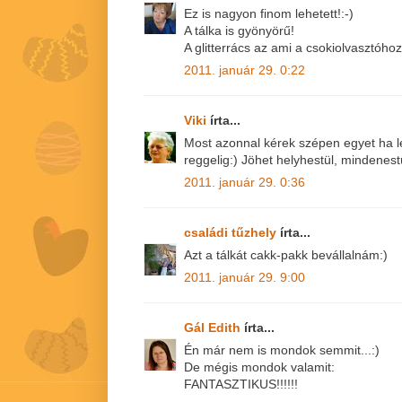
Ez is nagyon finom lehetett!:-)
A tálka is gyönyörű!
A glitterrács az ami a csokiolvasztóho
2011. január 29. 0:22
Viki
írta...
Most azonnal kérek szépen egyet ha l
reggelig:) Jöhet helyhestül, mindenestü
2011. január 29. 0:36
családi tűzhely
írta...
Azt a tálkát cakk-pakk bevállalnám:)
2011. január 29. 9:00
Gál Edith
írta...
Én már nem is mondok semmit...:)
De mégis mondok valamit:
FANTASZTIKUS!!!!!!