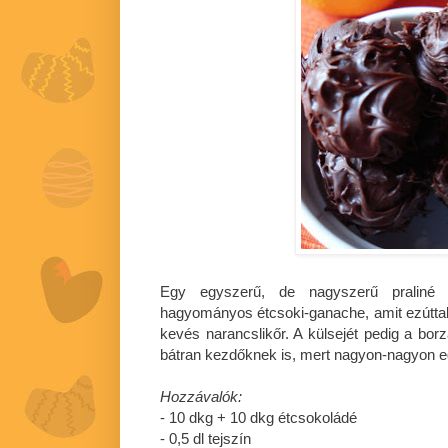
Egy egyszerű, de nagyszerű praliné
hagyományos étcsoki-ganache, amit ezúttal 
kevés narancslikőr. A külsejét pedig a bor
bátran kezdőknek is, mert nagyon-nagyon eg
Hozzávalók:
- 10 dkg + 10 dkg étcsokoládé
- 0,5 dl tejszín