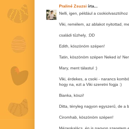
Praliné Zsuzsi
írta...
Nelli, igen, például a csokiolvasztóhoz 
Viki, remélem, az ablakot nyitottad, me
családi tűzhely, :DD
Edith, köszönöm szépen!
Tatin, köszönöm szépen Neked is! Nem 
Mary, ment tálastul :)
Viki, érdekes, a csoki - narancs komb
hogy na, ezt a Viki szeretni fogja :)
Bianka, köszi!
Ditta, tényleg nagyon egyszerű, de a 
Ciromhab, köszönöm szépen!
Mézeskalács, én is nagyon szeretem ez