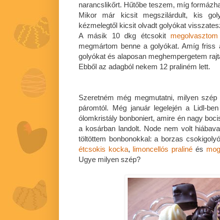
narancslikőrt. Hűtőbe teszem, míg formázhat
Mikor már kicsit megszilárdult, kis g
kézmelegtől kicsit olvadt golyókat visszate
A másik 10 dkg étcsokit
megolvasztom
megmártom benne a golyókat. Amíg friss a
golyókat és alaposan meghempergetem rajta
Ebből az adagból nekem 12 praliném lett.
Szeretném még megmutatni, milyen szép 
páromtól. Még január legelején a Lidl-be
ólomkristály bonboniert, amire én nagy boc
a kosárban landolt. Node nem volt hiábav
töltöttem bonbonokkal: a borzas csokigolyó
étcsokis kocka
,
limoncellós praliné
és
mogy
Ugye milyen szép?