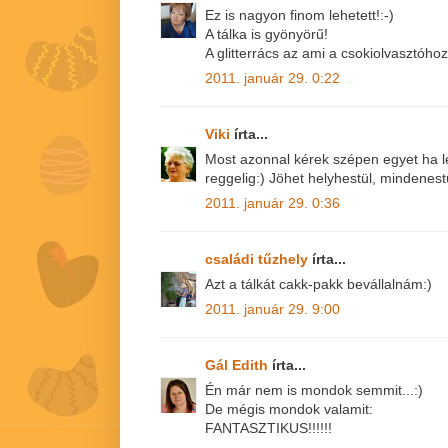
Ez is nagyon finom lehetett!:-)
A tálka is gyönyörű!
A glitterrács az ami a csokiolvasztóho
2011. január 29. 0:22
Viki
írta...
Most azonnal kérek szépen egyet ha l
reggelig:) Jöhet helyhestül, mindenestü
2011. január 29. 0:36
családi tűzhely
írta...
Azt a tálkát cakk-pakk bevállalnám:)
2011. január 29. 9:00
Gál Edith
írta...
Én már nem is mondok semmit...:)
De mégis mondok valamit:
FANTASZTIKUS!!!!!!