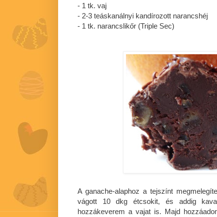
- 1 tk. vaj
- 2-3 teáskanálnyi kandírozott narancshéj
- 1 tk. narancslikőr (Triple Sec)
A ganache-alaphoz a tejszínt megmelegít
vágott 10 dkg étcsokit, és addig kav
hozzákeverem a vajat is. Majd hozzáadom