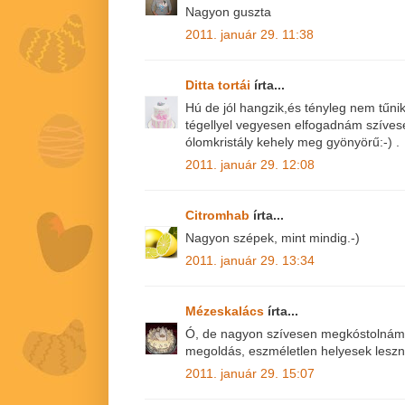
Nagyon guszta
2011. január 29. 11:38
Ditta tortái
írta...
Hú de jól hangzik,és tényleg nem tűnik
tégellyel vegyesen elfogadnám szíves
ólomkristály kehely meg gyönyörű:-) .
2011. január 29. 12:08
Citromhab
írta...
Nagyon szépek, mint mindig.-)
2011. január 29. 13:34
Mézeskalács
írta...
Ó, de nagyon szívesen megkóstolnám!!
megoldás, eszméletlen helyesek leszn
2011. január 29. 15:07