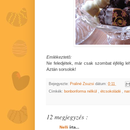
Emlékeztető:
Ne feledjétek, már csak szombat éjfélig l
Aztán sorsolok!
Bejegyezte:
Praliné Zsuzsi
dátum:
0:11
Címkék:
bonbonforma nélkül
,
étcsokoládé
,
na
12 megjegyzés :
Nelli
írta...