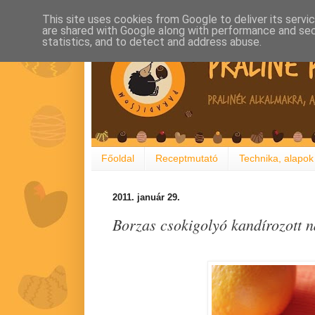
This site uses cookies from Google to deliver its servi
are shared with Google along with performance and secu
statistics, and to detect and address abuse.
Főoldal
Receptmutató
Technika, alapok
2011. január 29.
Borzas csokigolyó kandírozott 