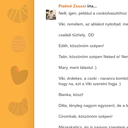
Praliné Zsuzsi
írta...
Nelli, igen, például a csokiolvasztóhoz 
Viki, remélem, az ablakot nyitottad, me
családi tűzhely, :DD
Edith, köszönöm szépen!
Tatin, köszönöm szépen Neked is! Nem 
Mary, ment tálastul :)
Viki, érdekes, a csoki - narancs komb
hogy na, ezt a Viki szeretni fogja :)
Bianka, köszi!
Ditta, tényleg nagyon egyszerű, de a 
Ciromhab, köszönöm szépen!
Mézeskalács, én is nagyon szeretem ez