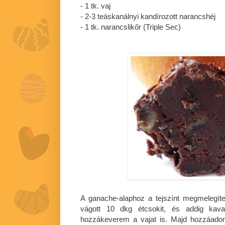
- 1 tk. vaj
- 2-3 teáskanálnyi kandírozott narancshéj
- 1 tk. narancslikőr (Triple Sec)
A ganache-alaphoz a tejszínt megmelegít
vágott 10 dkg étcsokit, és addig kav
hozzákeverem a vajat is. Majd hozzáadom