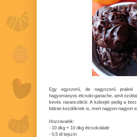
Egy egyszerű, de nagyszerű praliné
hagyományos étcsoki-ganache, amit ezúttal 
kevés narancslikőr. A külsejét pedig a bor
bátran kezdőknek is, mert nagyon-nagyon eg
Hozzávalók:
- 10 dkg + 10 dkg étcsokoládé
- 0,5 dl tejszín