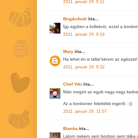
2011. január 29. 9:11
BirgánAndi
írta...
Így egyben a kollekció, ezzel a bonboni
2011. január 29. 9:16
Mary
írta...
Ha lehet én is tállal kérem az egészet!
2011. január 29. 9:32
Chef Viki
írta...
Mán megint az egyik nagy-nagy kedven
Az a bonbonier felettébb ingerlő :-))
2011. január 29. 11:07
Bianka
írta...
Látom nekem sem bonbon sem tálka n