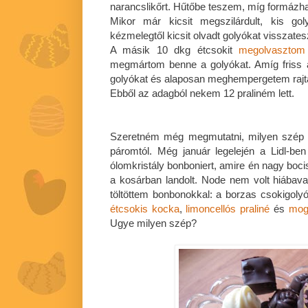
narancslikőrt. Hűtőbe teszem, míg formázhat
Mikor már kicsit megszilárdult, kis g
kézmelegtől kicsit olvadt golyókat visszate
A másik 10 dkg étcsokit
megolvasztom
megmártom benne a golyókat. Amíg friss a
golyókat és alaposan meghempergetem rajta
Ebből az adagból nekem 12 praliném lett.
Szeretném még megmutatni, milyen szép 
páromtól. Még január legelején a Lidl-be
ólomkristály bonboniert, amire én nagy boc
a kosárban landolt. Node nem volt hiábav
töltöttem bonbonokkal: a borzas csokigolyó
étcsokis kocka
,
limoncellós praliné
és
mogy
Ugye milyen szép?