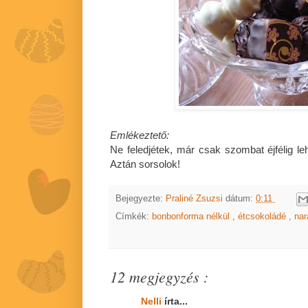
Emlékeztető:
Ne feledjétek, már csak szombat éjfélig l
Aztán sorsolok!
Bejegyezte:
Praliné Zsuzsi
dátum:
0:11
Címkék:
bonbonforma nélkül
,
étcsokoládé
,
na
12 megjegyzés :
Nelli
írta...