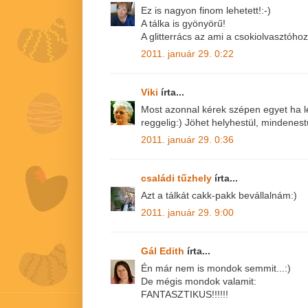
Ez is nagyon finom lehetett!:-)
A tálka is gyönyörű!
A glitterrács az ami a csokiolvasztóho
2011. január 29. 0:22
Viki
írta...
Most azonnal kérek szépen egyet ha l
reggelig:) Jöhet helyhestül, mindenestü
2011. január 29. 0:36
családi tűzhely
írta...
Azt a tálkát cakk-pakk bevállalnám:)
2011. január 29. 9:00
Gál Edith
írta...
Én már nem is mondok semmit...:)
De mégis mondok valamit:
FANTASZTIKUS!!!!!!