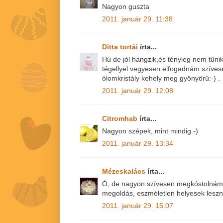
Nagyon guszta
2011. január 29. 11:38
Ditta tortái
írta...
Hú de jól hangzik,és tényleg nem tűnik
tégellyel vegyesen elfogadnám szíves
ólomkristály kehely meg gyönyörű:-) .
2011. január 29. 12:08
Citromhab
írta...
Nagyon szépek, mint mindig.-)
2011. január 29. 13:34
Mézeskalács
írta...
Ó, de nagyon szívesen megkóstolnám!!
megoldás, eszméletlen helyesek leszn
2011. január 29. 15:07