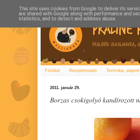
This site uses cookies from Google to deliver its servi
are shared with Google along with performance and secu
statistics, and to detect and address abuse.
Főoldal
Receptmutató
Technika, alapok
2011. január 29.
Borzas csokigolyó kandírozott 