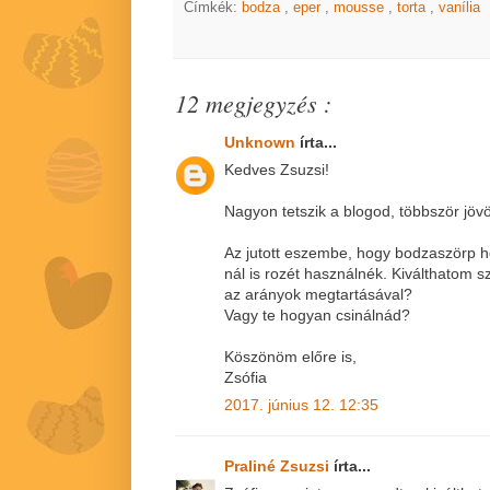
Címkék:
bodza
,
eper
,
mousse
,
torta
,
vanília
12 megjegyzés :
Unknown
írta...
Kedves Zsuzsi!
Nagyon tetszik a blogod, többször jövö
Az jutott eszembe, hogy bodzaszörp hel
nál is rozét használnék. Kiválthatom s
az arányok megtartásával?
Vagy te hogyan csinálnád?
Köszönöm előre is,
Zsófia
2017. június 12. 12:35
Praliné Zsuzsi
írta...