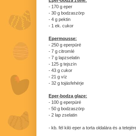
Eper-bodza zselé:
- 170 g eper
- 30 g bodzaszörp
- 4 g pektin
- 1 ek. cukor
Epermousse:
- 250 g eperpüré
- 7 g citromlé
- 7 g lapzselatin
- 125 g tejszín
- 43 g cukor
- 21 g víz
- 32 g tojásfehérje
Eper-bodza glaze:
- 100 g eperpüré
- 50 g bodzaszörp
- 2 lap zselatin
- kb. fél kiló eper a torta oldalára és a tetejér