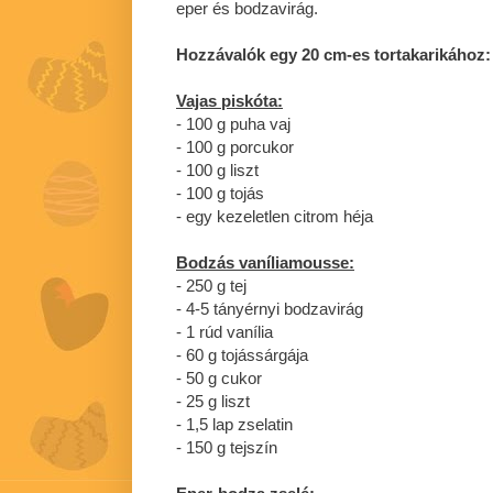
eper és bodzavirág.
Hozzávalók egy 20 cm-es tortakarikához:
Vajas piskóta:
- 100 g puha vaj
- 100 g porcukor
- 100 g liszt
- 100 g tojás
- egy kezeletlen citrom héja
Bodzás vaníliamousse:
- 250 g tej
- 4-5 tányérnyi bodzavirág
- 1 rúd vanília
- 60 g tojássárgája
- 50 g cukor
- 25 g liszt
- 1,5 lap zselatin
- 150 g tejszín