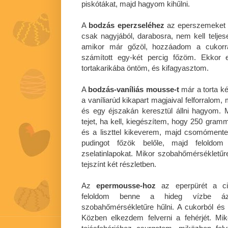
piskótákat, majd hagyom kihűlni.
A
bodzás eperzseléhez
az eperszemeket 
csak nagyjából, darabosra, nem kell telj
amikor már gőzöl, hozzáadom a cukorral 
számított egy-két percig főzöm. Ekkor e
tortakarikába öntöm, és kifagyasztom.
A
bodzás-vaníliás mousse-t
már a torta ké
a vaníliarúd kikapart magjaival felforralom
és egy éjszakán keresztül állni hagyom
tejet, ha kell, kiegészítem, hogy 250 gramm
és a liszttel kikeverem, majd csomómente
pudingot főzök belőle, majd feloldom
zselatinlapokat. Mikor szobahőmérsékletű
tejszínt két részletben.
Az
epermousse-hoz
az eperpürét a cit
feloldom benne a hideg vízbe ázta
szobahőmérsékletűre hűlni. A cukorból és 
Közben elkezdem felverni a fehérjét. Mik