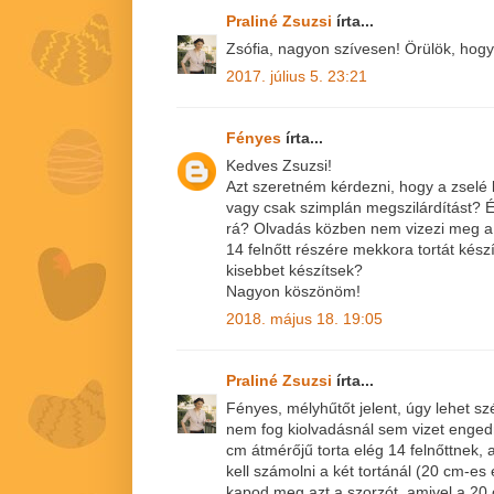
Praliné Zsuzsi
írta...
Zsófia, nagyon szívesen! Örülök, hogy f
2017. július 5. 23:21
Fényes
írta...
Kedves Zsuzsi!
Azt szeretném kérdezni, hogy a zselé k
vagy csak szimplán megszilárdítást? É
rá? Olvadás közben nem vizezi meg a 
14 felnőtt részére mekkora tortát kész
kisebbet készítsek?
Nagyon köszönöm!
2018. május 18. 19:05
Praliné Zsuzsi
írta...
Fényes, mélyhűtőt jelent, úgy lehet s
nem fog kiolvadásnál sem vizet enged
cm átmérőjű torta elég 14 felnőttnek, 
kell számolni a két tortánál (20 cm-es
kapod meg azt a szorzót, amivel a 20