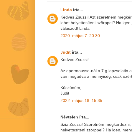
Linda
írta...
Kedves Zsuzsi! Azt szeretném megkér
lehet helyettesíteni szörppel? Ha ige
válaszod! Linda
2020. május 7. 20:30
Judit
írta...
Kedves Zsuzsi!
Az epermousse-nál a 7 g lapzselatin a
van megadva a mennyiség, csak ezér
Köszönöm,
Judit
2022. május 18. 15:35
Névtelen írta...
Szia Zsuzsi! Szeretném megkérdezni,
helyettesíteni szörppel? Ha igen, men