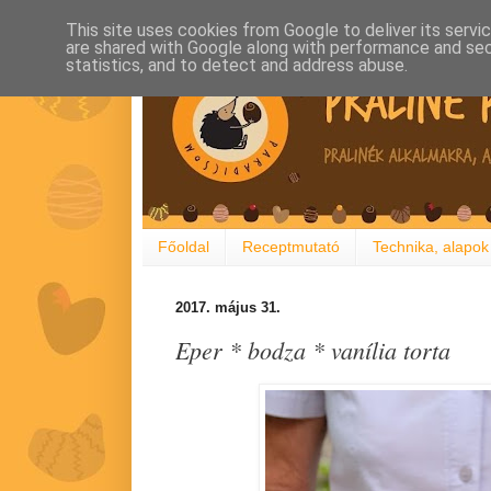
This site uses cookies from Google to deliver its servi
are shared with Google along with performance and secu
statistics, and to detect and address abuse.
Főoldal
Receptmutató
Technika, alapok
2017. május 31.
Eper * bodza * vanília torta