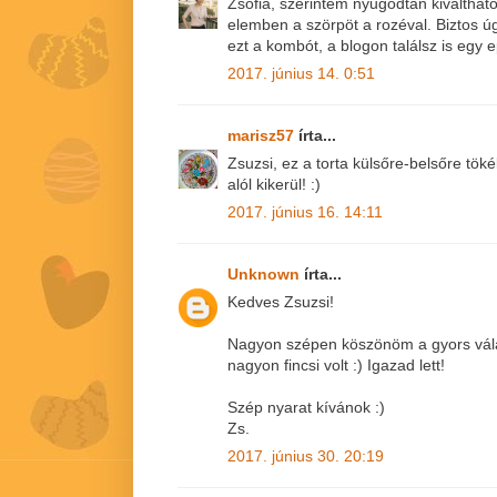
Zsófia, szerintem nyugodtan kiváltha
elemben a szörpöt a rozéval. Biztos úg
ezt a kombót, a blogon találsz is egy e
2017. június 14. 0:51
marisz57
írta...
Zsuzsi, ez a torta külsőre-belsőre tök
alól kikerül! :)
2017. június 16. 14:11
Unknown
írta...
Kedves Zsuzsi!
Nagyon szépen köszönöm a gyors vál
nagyon fincsi volt :) Igazad lett!
Szép nyarat kívánok :)
Zs.
2017. június 30. 20:19