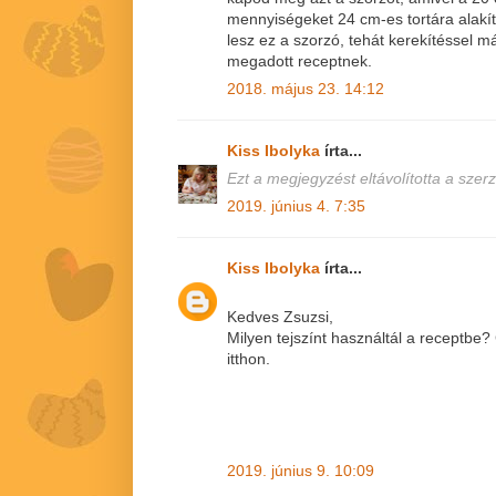
mennyiségeket 24 cm-es tortára alakí
lesz ez a szorzó, tehát kerekítéssel má
megadott receptnek.
2018. május 23. 14:12
Kiss Ibolyka
írta...
Ezt a megjegyzést eltávolította a szerz
2019. június 4. 7:35
Kiss Ibolyka
írta...
Kedves Zsuzsi,
Milyen tejszínt használtál a receptbe
itthon.
2019. június 9. 10:09