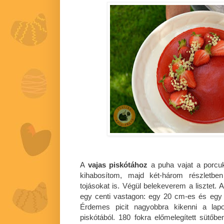
A
vajas piskótához
a puha vajat a porcuko
kihabosítom, majd két-három részletbe
tojásokat is. Végül belekeverem a lisztet. 
egy centi vastagon: egy 20 cm-es és egy 
Érdemes picit nagyobbra kikenni a lapo
piskótából. 180 fokra előmelegített sütőb