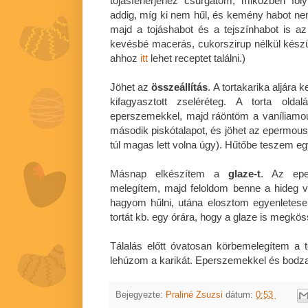
tojásfehérjéhez csurgatom, miközben fo
addig, míg ki nem hűl, és kemény habot nem
majd a tojáshabot és a tejszínhabot is a
kevésbé macerás, cukorszirup nélkül kész
ahhoz
itt
lehet receptet találni.)
Jöhet az
összeállítás
. A tortakarika aljára 
kifagyasztott zseléréteg. A torta olda
eperszemekkel, majd ráöntöm a vaníliamo
második piskótalapot, és jöhet az epermouss
túl magas lett volna úgy). Hűtőbe teszem egy
Másnap elkészítem a
glaze-t
. Az epe
melegítem, majd feloldom benne a hideg víz
hagyom hűlni, utána elosztom egyenletese
tortát kb. egy órára, hogy a glaze is megkö
Tálalás előtt óvatosan körbemelegítem a to
lehúzom a karikát. Eperszemekkel és bodza
Bejegyezte:
Praliné Zsuzsi
dátum:
0:53