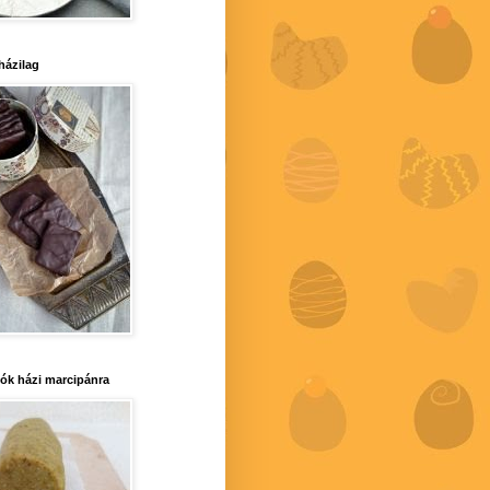
 házilag
iók házi marcipánra