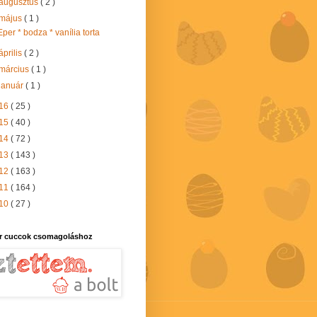
augusztus
( 2 )
május
( 1 )
Eper * bodza * vanília torta
április
( 2 )
március
( 1 )
január
( 1 )
16
( 25 )
15
( 40 )
14
( 72 )
13
( 143 )
12
( 163 )
11
( 164 )
10
( 27 )
r cuccok csomagoláshoz