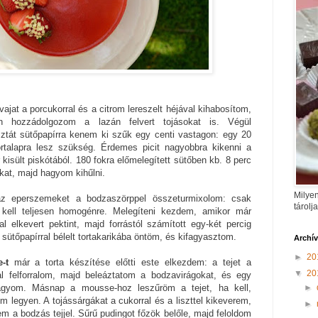
ajat a porcukorral és a citrom lereszelt héjával kihabosítom,
en hozzádolgozom a lazán felvert tojásokat is. Végül
sztát sütőpapírra kenem ki szűk egy centi vastagon: egy 20
talapra lesz szükség. Érdemes picit nagyobbra kikenni a
 kisült piskótából. 180 fokra előmelegített sütőben kb. 8 perc
kat, majd hagyom kihűlni.
Milyen
az eperszemeket a bodzaszörppel összeturmixolom: csak
tárolj
 kell teljesen homogénre. Melegíteni kezdem, amikor már
 elkevert pektint, majd forrástól számított egy-két percig
sütőpapírral bélelt tortakarikába öntöm, és kifagyasztom.
Archí
►
20
-t
már a torta készítése előtti este elkezdem: a tejet a
▼
20
val felforralom, majd beleáztatom a bodzavirágokat, és egy
►
hagyom. Másnap a mousse-hoz leszűröm a tejet, ha kell,
 legyen. A tojássárgákat a cukorral és a liszttel kikeverem,
►
a bodzás tejjel. Sűrű pudingot főzök belőle, majd feloldom