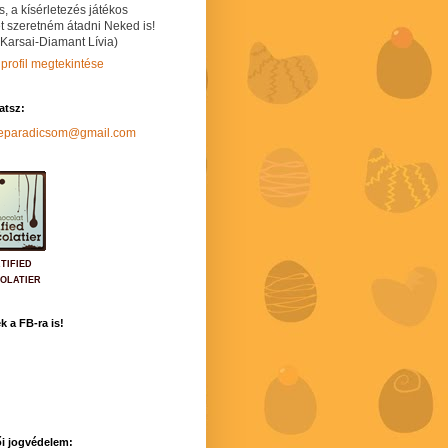
s, a kísérletezés játékos
t szeretném átadni Neked is!
 Karsai-Diamant Lívia)
 profil megtekintése
hatsz:
neparadicsom@gmail.com
TIFIED
OLATIER
k a FB-ra is!
i jogvédelem: