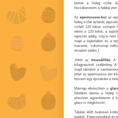
benne a hideg vízbe ázta
hozzákeverem a habbá vert t
Az
epermousse-hoz
az eper
hideg vízbe áztatott lapzse
vízből 120 fokos szirupot 
elérte a 120 fokot, a tojá
egészen addig, míg ki nem 
majd a tojáshabot és a tej
macerás, cukorszirup nélk
receptet találni.)
Jöhet az
összeállítás
. A 
kifagyasztott zseléréteg. A
majd ráöntöm a vaníliamou
jöhet az epermousse (én kb.
teszem egy éjszakára a tortá
Másnap elkészítem a
glaze
feloldom benne a hideg ví
elosztom egyenletesen a to
glaze is megkössön.
Tálalás előtt óvatosan körb
karikát. Eperszemekkel és b