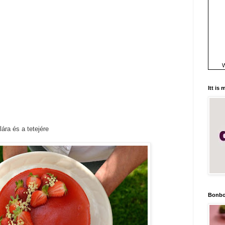
W
Itt is
alára és a tetejére
Bonbo