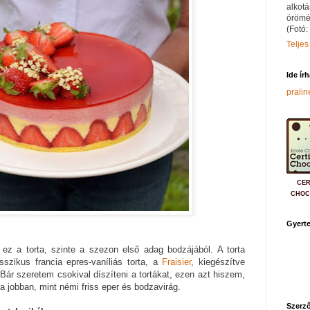
alkotá
örömé
(Fotó:
Teljes
Ide ír
prali
CER
CHOC
Gyerte
ez a torta, szinte a szezon első adag bodzájából. A torta
sszikus francia epres-vaníliás torta, a
Fraisier
, kiegészítve
Bár szeretem csokival díszíteni a tortákat, ezen azt hiszem,
 jobban, mint némi friss eper és bodzavirág.
Szerző