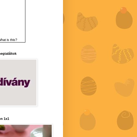
hat is this?
 megtaláltok
n 1x1