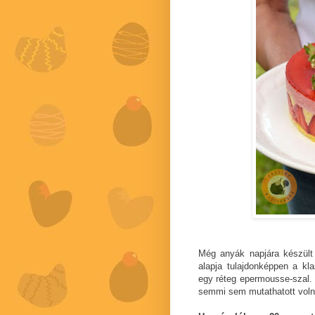
Még anyák napjára készült 
alapja tulajdonképpen a kla
egy réteg epermousse-szal. 
semmi sem mutathatott volna