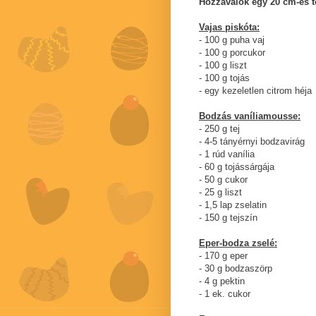
Hozzávalók egy 20 cm-es t
Vajas piskóta:
- 100 g puha vaj
- 100 g porcukor
- 100 g liszt
- 100 g tojás
- egy kezeletlen citrom héja
Bodzás vaníliamousse:
- 250 g tej
- 4-5 tányérnyi bodzavirág
- 1 rúd vanília
- 60 g tojássárgája
- 50 g cukor
- 25 g liszt
- 1,5 lap zselatin
- 150 g tejszín
Eper-bodza zselé:
- 170 g eper
- 30 g bodzaszörp
- 4 g pektin
- 1 ek. cukor