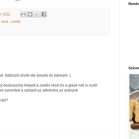
Rends
m:
0:53
,
torta
,
vanília
Színes
d, többször jövök ide ámulni és bámulni :)
y bodzaszörp helyett a zselés részt és a glaze-nál is rozét
om szerinted a szörpöt az alkoholra az arányok
lnád?