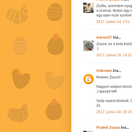
Zsófia, szerintem nyu
a rozéval. Biztos úgy i
egy eper-rozé szorbét 
2017. június 14. 0:51
marisz57
írta...
Zsuzsi, ez a torta küls
:)
2017. június 16. 14:11
Unknown
írta...
Kedves Zsuzsi!
Nagyon szépen köszön
:) Igazad lett!
Szép nyarat kívánok :)
Zs.
2017. június 30. 20:19
Praliné Zsuzsi
írta...