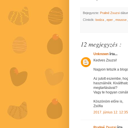
Bejegyezte:
Praliné Zsuzsi
dátu
Címkék:
bodza
,
eper
,
mousse
12 megjegyzés :
Unknown
írta...
Kedves Zsuzsi!
Nagyon tetszik a blogo
Az jutott eszembe, hog
használnék. Kiválthat
megtartásával?
Vagy te hogyan csiná
Köszönöm előre is,
Zsófia
2017. június 12. 12:35
Praliné Zsuzsi
írta...