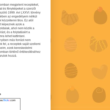
gomban megjelent recepteket,
at és fényképeket a szerzői
 szóló 1999. évi LXXVI. törvény
mében az engedélyem nélkül
 közzétenni tilos. Ez alól
lt képeznek azok a
oldalak, ahol nem közlik a
írást, és a folytatásért a
ra lehet kattintani.
yiben más forrást nem
ek fel, a receptek saját szellemi
keim, ezek kereskedelmi
lomban történő értékesítéséhez
árulok hozzá.
m
w.
flick
r
.com