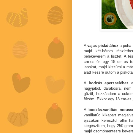
A
vajas piskótához
a puha v
majd két-három részletb
belekeverem a lisztet. A té
cm-es és egy 18 cm-es tor
lapokat, majd kiszúrni a már
alatt készre sütöm a piskótá
A
bodzás eperzseléhez
nagyjából, darabosra, nem
gőzöl, hozzáadom a cukorral
főzöm. Ekkor egy 18 cm-es, 
A
bodzás-vaníliás mousse
vaníliarúd kikapart magjai
éjszakán keresztül állni 
kiegészítem, hogy 250 gramm
majd csomómentesre keverem 