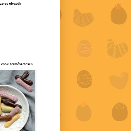
zeres olvasók
 csoki természetesen