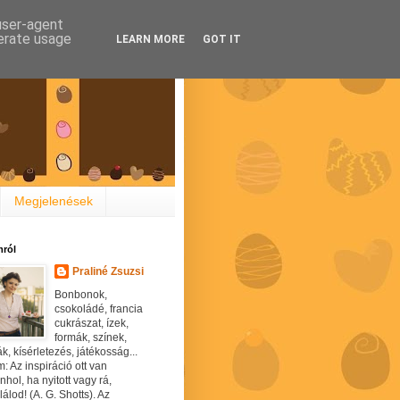
 user-agent
nerate usage
LEARN MORE
GOT IT
Megjelenések
ról
Praliné Zsuzsi
Bonbonok,
csokoládé, francia
cukrászat, ízek,
formák, színek,
ák, kísérletezés, játékosság...
: Az inspiráció ott van
hol, ha nyitott vagy rá,
álod! (A. G. Shotts). Az