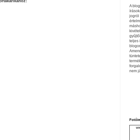
ortakarikához:
A blo
írások
jogról
értel
máshol
kivéte
gyűjtő
teljes 
blogom
Amenn
tüntet
termé
forga
nem j
Fotói
ww