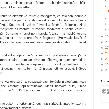
►
tott zselatinlapokat. Mikor szobahőmérsékletűre hűlt,
▼
ejszínt két részletben.
pürét a citromlével forrásig melegítem, és feloldom benne a
►
latinokat. Hagyom szobahőmérsékletűre hűlni. A cukorból és a
►
főzök. Közben elkezdem felverni a fehérjét. Mikor a szirup
sfehérjéhez csurgatom, miközben folytatom a habbá verést -
►
hűl, és kemény habot nem kapok. A tejszínt is habbá verem,
►
20
színhabot is az eperpüréhez forgatom. (Ha valaki kevésbé
►
20
ül készülő epermousse-t készítene inkább, ahhoz
itt
lehet
►
20
►
20
tortakarika aljára kerül a nagyobb piskótalap, erre jön a
►
20
 torta oldalát szorosan kirakom félbevágott eperszemekkel,
sse-t. Erre óvatosan rányomom a második piskótalapot, és
►
20
 2 decinyit nem tettem rá, túl magas lett volna úgy). Hűtőbe
►
20
t.
Szupe
-t
. Az eperpürét a bodzaszörppel forrásig melegítem, majd
zbe áztatott lapzselatinokat. Kicsit hagyom hűlni, utána
rta tetején. Hűtőbe teszem a tortát kb. egy órára, hogy a
emelegítem a tortakarikát egy hajszárítóval, majd lehúzom a
odzavirággal díszítem.