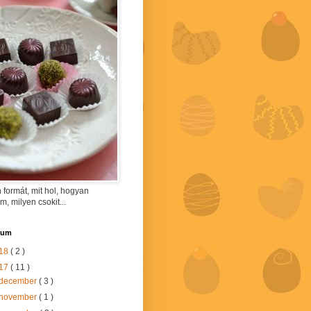
 formát, mit hol, hogyan
am, milyen csokit...
vum
18
( 2 )
17
( 11 )
december
( 3 )
november
( 1 )