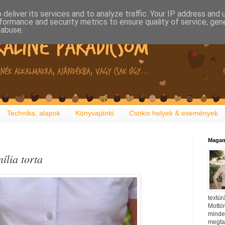
deliver its services and to analyze traffic. Your IP address and
formance and security metrics to ensure quality of service, ge
 abuse.
Technika, alapok
Könyvajánló
Csokis helyek & események
Magam
ília torta
textúr
Mottóm
minden
megtal