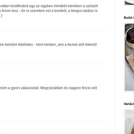
godtan kiválthatod egy az egyben mindkét elemben a szörpöt
s finom lesz - én is szeretem ezt a kombót, a blogon találsz is
:)
Boltit
őre-belsőre tökéletes - mint minden, ami a kezed alól kikerül!
öm a gyors válaszodat. Megcsináltam és nagyon fincsi volt
Variác