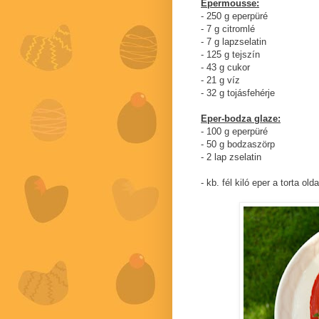
Epermousse:
- 250 g eperpüré
- 7 g citromlé
- 7 g lapzselatin
- 125 g tejszín
- 43 g cukor
- 21 g víz
- 32 g tojásfehérje
Eper-bodza glaze:
- 100 g eperpüré
- 50 g bodzaszörp
- 2 lap zselatin
- kb. fél kiló eper a torta old