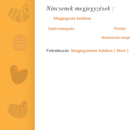
Nincsenek megjegyzések :
Megjegyzés küldése
Újabb bejegyzés
Főoldal
Mobilverzió megt
Feliratkozás:
Megjegyzések küldése ( Atom )