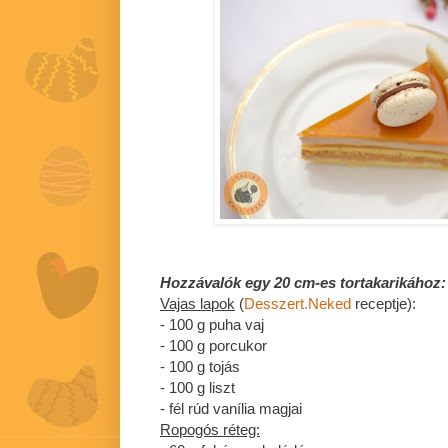
Hozzávalók egy 20 cm-es tortakarikához:
Vajas lapok
(
Desszert.Neked
receptje):
- 100 g puha vaj
- 100 g porcukor
- 100 g tojás
- 100 g liszt
- fél rúd vanília magjai
Ropogós réteg: