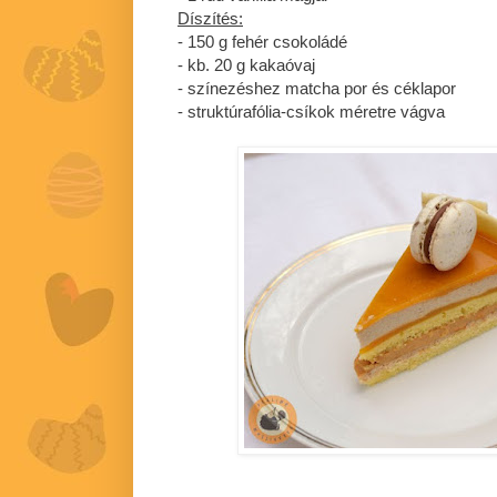
Díszítés:
- 150 g fehér csokoládé
- kb. 20 g kakaóvaj
- színezéshez matcha por és céklapor
- struktúrafólia-csíkok méretre vágva