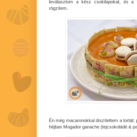
leválasztom a kész csokilapokat, és a t
rögzítem.
Én még macaronokkal díszítettem a tortát: p
héjban Mogador ganache (tejcsokoládé & pas