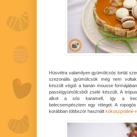
Húsvétra valamilyen gyümölcsös tortát szer
szezonális gyümölcsök még nem voltak,
készült végül: a banán mousse formájában
passiógyümölcsből zselé készült. A trópu
alkot a sós karamell, így a kedv
belecsempésztem egy réteget. A ropogós
korábban többször használt
kókuszpraliné-