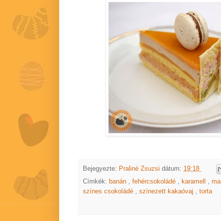
Bejegyezte:
Praliné Zsuzsi
dátum:
19:18
Címkék:
banán
,
fehércsokoládé
,
karamell
,
ma
színes csokoládé
,
színezett kakaóvaj
,
torta