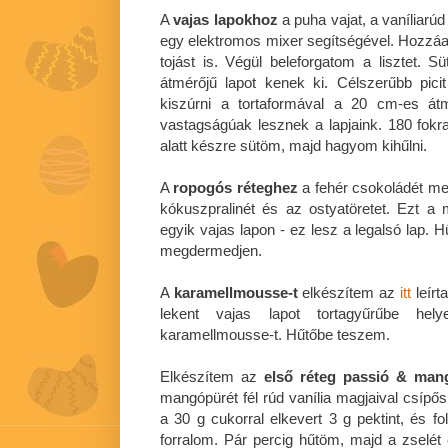
A
vajas lapokhoz
a puha vajat, a vaníliarú
egy elektromos mixer segítségével. Hozzá
tojást is. Végül beleforgatom a lisztet. Sü
átmérőjű lapot kenek ki. Célszerűbb pici
kiszúrni a tortaformával a 20 cm-es átm
vastagságúak lesznek a lapjaink. 180 fokra
alatt készre sütöm, majd hagyom kihűlni.
A
ropogós réteghez
a fehér csokoládét m
kókuszpralinét és az ostyatöretet. Ezt 
egyik vajas lapon - ez lesz a legalsó lap.
megdermedjen.
A
karamellmousse-t
elkészítem az
itt
leírt
lekent vajas lapot tortagyűrűbe h
karamellmousse-t. Hűtőbe teszem.
Elkészítem az
első réteg passió & man
mangópürét fél rúd vanília magjaival csíp
a 30 g cukorral elkevert 3 g pektint, és f
forralom. Pár percig hűtöm, majd a zselét