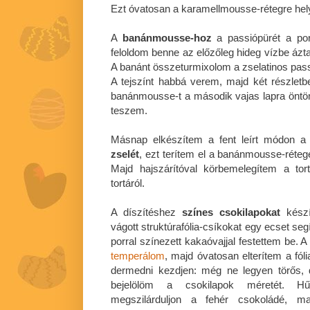
Ezt óvatosan a karamellmousse-rétegre he
A
banánmousse-hoz
a passiópürét a por
feloldom benne az előzőleg hideg vízbe áztat
A banánt összeturmixolom a zselatinos passi
A tejszínt habbá verem, majd két részlet
banánmousse-t a második vajas lapra öntöm
teszem.
Másnap elkészítem a fent leírt módon 
zselét
, ezt terítem el a banánmousse-réteg
Majd hajszárítóval körbemelegítem a to
tortáról.
A díszítéshez
színes csokilapokat
készí
vágott struktúrafólia-csíkokat egy ecset seg
porral színezett kakaóvajjal festettem be. 
temperálom
, majd óvatosan elterítem a f
dermedni kezdjen: még ne legyen törős,
bejelölöm a csokilapok méretét. H
megszilárduljon a fehér csokoládé, m