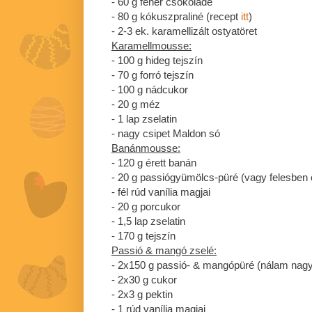
- 60 g fehér csokoládé
- 80 g kókuszpraliné (recept
itt
)
- 2-3 ek. karamellizált ostyatöret
Karamellmousse:
- 100 g hideg tejszín
- 70 g forró tejszín
- 100 g nádcukor
- 20 g méz
- 1 lap zselatin
- nagy csipet Maldon só
Banánmousse:
- 120 g érett banán
- 20 g passiógyümölcs-püré (vagy felesben c
- fél rúd vanília magjai
- 20 g porcukor
- 1,5 lap zselatin
- 170 g tejszín
Passió & mangó zselé:
- 2x150 g passió- & mangópüré (nálam nagyjá
- 2x30 g cukor
- 2x3 g pektin
- 1 rúd vanília magjai