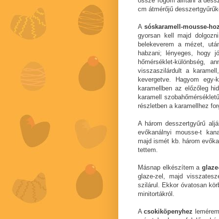
össze fogom állítani a dessz
cm átmérőjű desszertgyűrűk
A
sóskaramell-mousse-ho
gyorsan kell majd dolgozn
belekeverem a mézet, után
habzani; lényeges, hogy j
hőmérséklet-különbség, an
visszaszilárdult a karamel
kevergetve. Hagyom egy-k
karamellben az előzőleg hid
karamell szobahőmérsékletűr
részletben a karamellhez fo
A három desszertgyűrű aljá
evőkanálnyi mousse-t kan
majd ismét kb. három evőka
tettem.
Másnap elkészítem a
glaze-
glaze-zel, majd visszate
szilárul. Ekkor óvatosan kö
minitortákról.
A
csokiköpenyhez
lemérem 