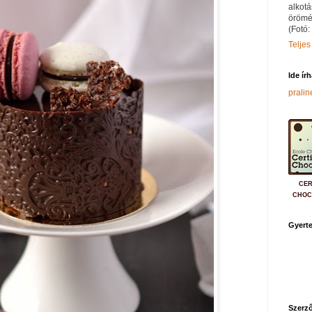
alkotá
örömé
(Fotó:
Teljes
Ide ír
prali
CER
CHOC
Gyerte
Szerző