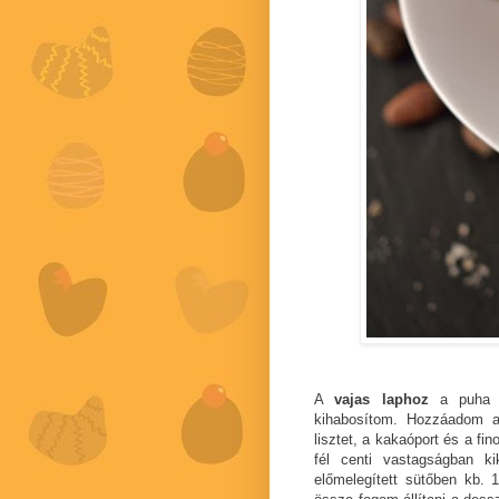
A
vajas laphoz
a puha va
kihabosítom. Hozzáadom a 
lisztet, a kakaóport és a fin
fél centi vastagságban k
előmelegített sütőben kb. 