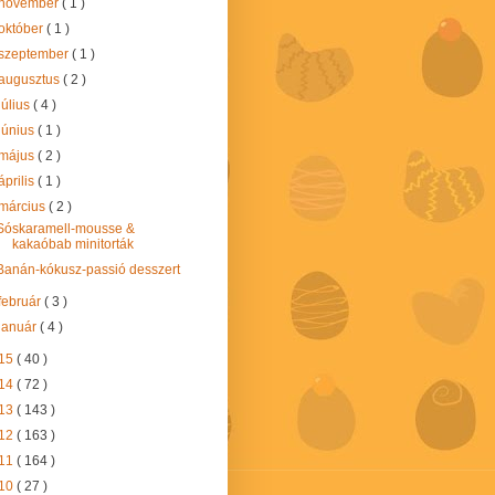
november
( 1 )
október
( 1 )
szeptember
( 1 )
augusztus
( 2 )
július
( 4 )
június
( 1 )
május
( 2 )
április
( 1 )
március
( 2 )
Sóskaramell-mousse &
kakaóbab minitorták
Banán-kókusz-passió desszert
február
( 3 )
január
( 4 )
15
( 40 )
14
( 72 )
13
( 143 )
12
( 163 )
11
( 164 )
10
( 27 )