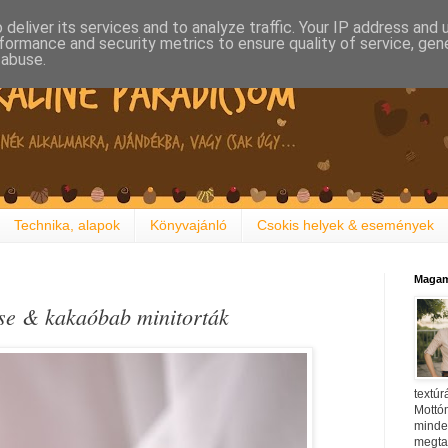
deliver its services and to analyze traffic. Your IP address and
formance and security metrics to ensure quality of service, ge
 abuse.
Technika, alapok
Könyvajánló
Csokis helyek & események
Magam
se & kakaóbab minitorták
textúr
Mottóm
minden
megtal