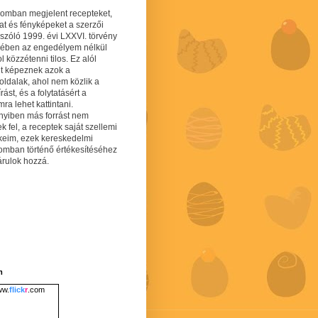
gomban megjelent recepteket,
at és fényképeket a szerzői
 szóló 1999. évi LXXVI. törvény
mében az engedélyem nélkül
 közzétenni tilos. Ez alól
lt képeznek azok a
oldalak, ahol nem közlik a
írást, és a folytatásért a
ra lehet kattintani.
yiben más forrást nem
ek fel, a receptek saját szellemi
keim, ezek kereskedelmi
lomban történő értékesítéséhez
árulok hozzá.
m
w.
flick
r
.com