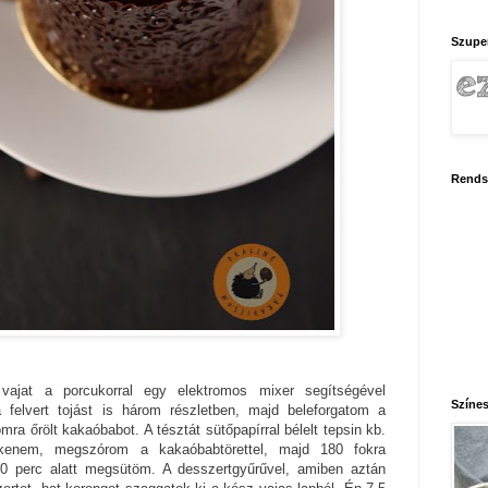
Szupe
Rends
jat a porcukorral egy elektromos mixer segítségével
Színes
felvert tojást is három részletben, majd beleforgatom a
omra őrölt kakaóbabot. A tésztát sütőpapírral bélelt tepsin kb.
ikenem, megszórom a kakaóbabtörettel, majd 180 fokra
10 perc alatt megsütöm. A desszertgyűrűvel, amiben aztán