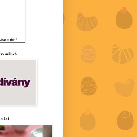
hat is this?
 megtaláltok
n 1x1