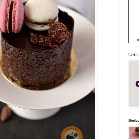
W
Itt is
Bonbo