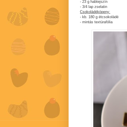
- 23 g habtejszín
- 3/4 lap zselatin
Csokoládéköpeny:
- kb. 180 g étcsokoládé
- mintás textúrafólia