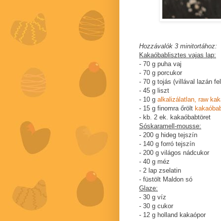
Hozzávalók 3 minitortához:
Kakaóbablisztes vajas lap:
- 70 g puha vaj
- 70 g porcukor
- 70 g tojás (villával lazán fe
- 45 g liszt
- 10 g
alkalizálatlan, raw ka
- 15 g finomra őrölt
kakaóba
- kb. 2 ek. kakaóbabtöret
Sóskaramell-mousse:
- 200 g hideg tejszín
- 140 g forró tejszín
- 200 g világos nádcukor
- 40 g méz
- 2 lap zselatin
- füstölt Maldon só
Glaze:
- 30 g víz
- 30 g cukor
- 12 g holland kakaópor