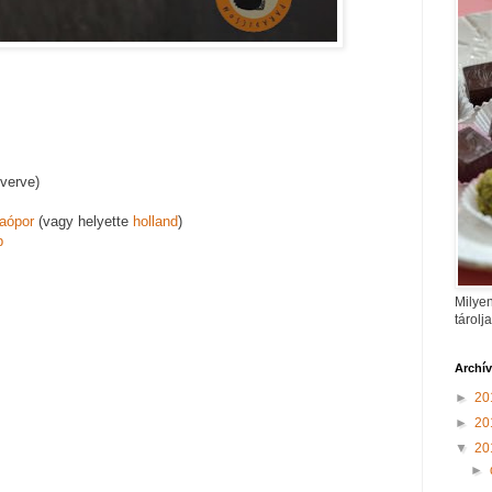
lverve)
kaópor
(vagy helyette
holland
)
b
Milyen
tárolj
Archí
►
20
►
20
▼
20
►