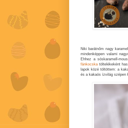
Niki barátnőm nagy karamell
mindenképpen valami nagyon
Ehhez a sóskaramell-mous
fánkocska
töltelékeként has
lapok közé töltöttem: a kak
és a kakaós ízvilág szépen 