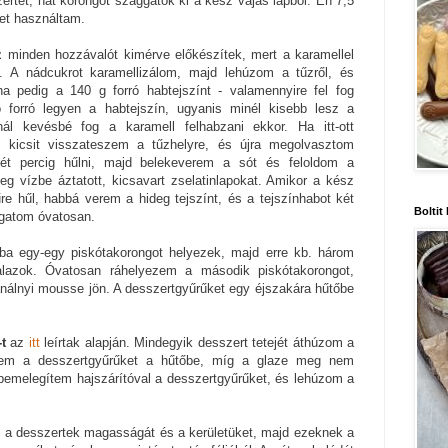
ertet, hat korongot szaggatok ki a kész vajas lapból. Én 7,5
et használtam.
z
minden hozzávalót kimérve előkészítek, mert a karamellel
i. A nádcukrot karamellizálom, majd lehúzom a tűzről, és
a pedig a 140 g forró habtejszínt - valamennyire fel fog
ó forró legyen a habtejszín, ugyanis minél kisebb lesz a
nál kevésbé fog a karamell felhabzani ekkor. Ha itt-ott
l, kicsit visszateszem a tűzhelyre, és újra megolvasztom
ét percig hűlni, majd belekeverem a sót és feloldom a
eg vízbe áztatott, kicsavart zselatinlapokat. Amikor a kész
e hűl, habbá verem a hideg tejszínt, és a tejszínhabot két
Boltit
rgatom óvatosan.
ba egy-egy piskótakorongot helyezek, majd erre kb. három
alazok. Óvatosan ráhelyezem a második piskótakorongot,
nálnyi mousse jön. A desszertgyűrűket egy éjszakára hűtőbe
t
az
itt
leírtak alapján. Mindegyik desszert tetejét áthúzom a
szem a desszertgyűrűket a hűtőbe, míg a glaze meg nem
rbemelegítem hajszárítóval a desszertgyűrűket, és lehúzom a
a desszertek magasságát és a kerületüket, majd ezeknek a