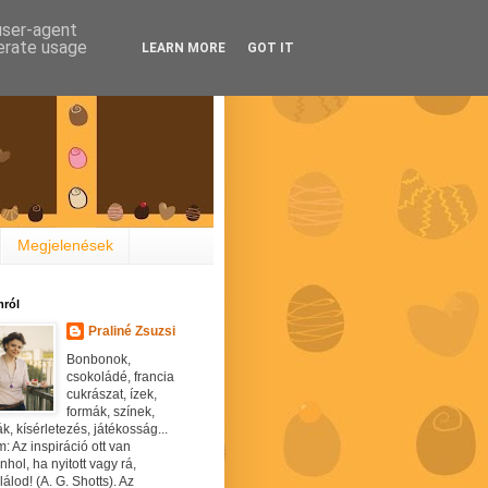
 user-agent
nerate usage
LEARN MORE
GOT IT
Megjelenések
ról
Praliné Zsuzsi
Bonbonok,
csokoládé, francia
cukrászat, ízek,
formák, színek,
ák, kísérletezés, játékosság...
: Az inspiráció ott van
hol, ha nyitott vagy rá,
álod! (A. G. Shotts). Az