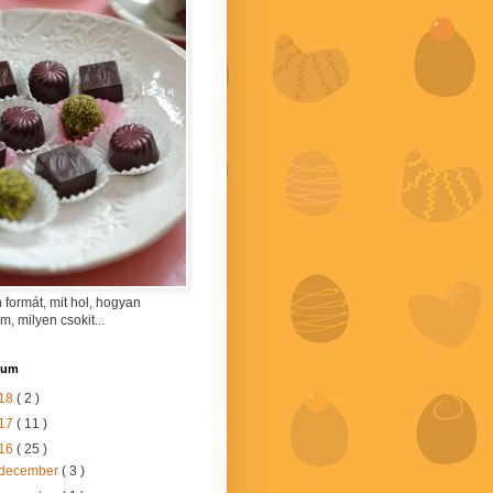
 formát, mit hol, hogyan
am, milyen csokit...
vum
18
( 2 )
17
( 11 )
16
( 25 )
december
( 3 )