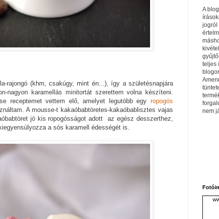
A blo
írások
jogról
értel
máshol
kivéte
gyűjtő
teljes 
blogom
Amenn
a-rajongó (khm, csakúgy, mint én...), így a születésnapjára
tüntet
-nagyon karamellás minitortát szerettem volna készíteni.
termé
se receptemet vettem elő, amelyet legutóbb egy
ropogós
forga
ználtam. A mousse-t kakaóbabtöretes-kakaóbablisztes vajas
nem j
aóbabtöret jó kis ropogósságot adott az egész desszerthez,
kiegyensúlyozza a sós karamell édességét is.
Fotói
ww