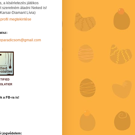
s, a kísérletezés játékos
t szeretném átadni Neked is!
 Karsai-Diamant Lívia)
 profil megtekintése
hatsz:
neparadicsom@gmail.com
TIFIED
OLATIER
k a FB-ra is!
i jogvédelem: