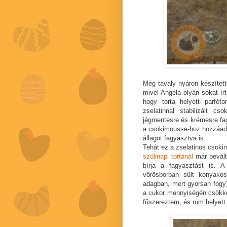
Még tavaly nyáron készíte
mivel Angéla olyan sokat ír
hogy torta helyett parfé
zselatinnal stabilizált cs
jégmentesre és krémesre fagy
a csokimousse-hoz hozzáadott
állagot fagyasztva is.
Tehát ez a zselatinos csoki
szülinapi tortánál
már bevált 
bírja a fagyasztást is. 
vörösborban sült konyako
adagban, mert gyorsan fogy)
a cukor mennyiségén csökke
fűszereztem, és rum helyett