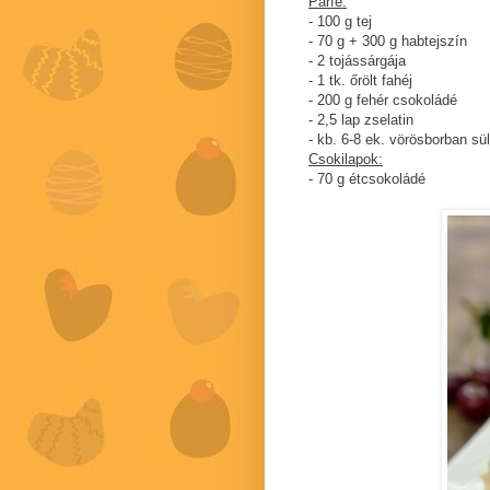
Parfé:
- 100 g tej
- 70 g + 300 g habtejszín
- 2 tojássárgája
- 1 tk. őrölt fahéj
- 200 g fehér csokoládé
- 2,5 lap zselatin
- kb. 6-8 ek. vörösborban s
Csokilapok:
- 70 g étcsokoládé