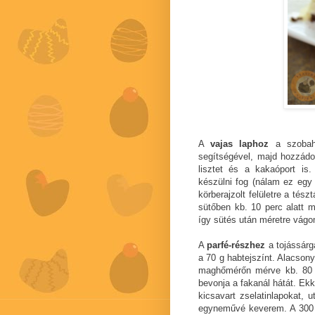
A
vajas laphoz
a szobahő
segítségével, majd hozzádo
lisztet és a kakaóport is.
készülni fog (nálam ez egy
körberajzolt felületre a tés
sütőben kb. 10 perc alatt m
így sütés után méretre vágo
A
parfé-részhez
a tojássárg
a 70 g habtejszínt. Alacsony
maghőmérőn mérve kb. 80 fo
bevonja a fakanál hátát. Ekk
kicsavart zselatinlapokat, 
egyneművé keverem. A 300 