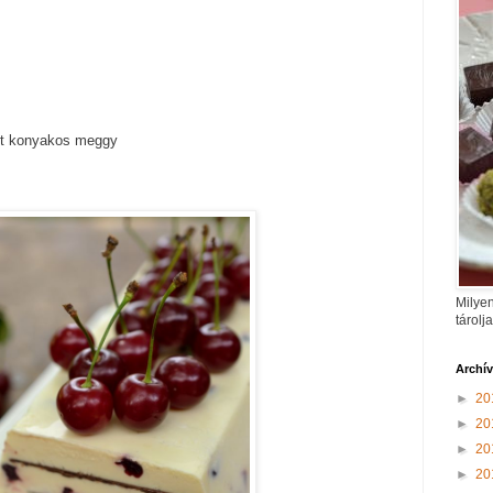
ült konyakos meggy
Milyen
tárolj
Archí
►
20
►
20
►
20
►
20