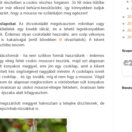
►
ét részletben a csokis részhez forgatom. Jó fél órára hűtőbe
kor már elkezd behúzni-besűrűsödni, így könnyebben tudjuk
►
azért, hogy a mousse ne szilárduljon meg egészen!
►
20
►
20
kilapokat
. Az étcsokoládét megolvasztom mikróban vagy
l kibélelek egy kisebb tálcát, és a lehető legvékonyabban
►
20
ét. Érdemes olyan csokoládét használni, ami szép vékonyra
►
20
 is kakaóvajjal (erről bővebben
itt
olvashattok). A kikent
asztóba teszem.
Szupe
alácsformát - ha nem szilikon formát használunk - érdemes
a egy réteg fehér csokis mousse-t teszünk, majd ezt alaposan
t konyakos meggyel, erre jön egy csokilap, amit a kikent
tett kés segítségével nagyjából méretre. A csokilapra ismét
 csokilap... és így tovább, míg el nem fogy a mousse. Végül
dosom és alaposan meglocsolom a vörösborban sült konyakos
 óvatosan az utolsó mousse-rétegre fektetem, óvatosan bele
Rends
 éjszaka alatt kifagyasztom.
egszárított meggyet halmoztam a tetejére díszítésnek, de
ejszínhab-rózsákkal is.