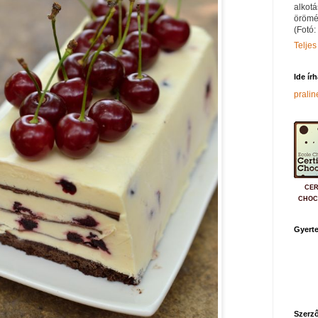
alkotá
örömé
(Fotó:
Teljes
Ide ír
prali
CER
CHOC
Gyerte
Szerző