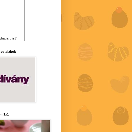
hat is this?
 megtaláltok
n 1x1