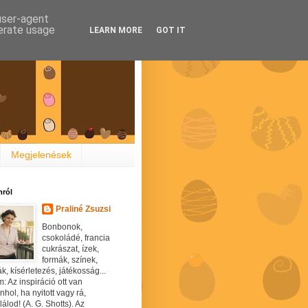
 user-agent
nerate usage
LEARN MORE
GOT IT
Megjelenések
ról
Praliné Zsuzsi
Bonbonok,
csokoládé, francia
cukrászat, ízek,
formák, színek,
ák, kísérletezés, játékosság...
: Az inspiráció ott van
hol, ha nyitott vagy rá,
álod! (A. G. Shotts). Az