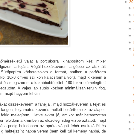
▼
20
►
►
►
►
►
►
▼
mérsékletű vajat a porcukorral kihabosítom kézi mixer
lgozom a tojást. Végül hozzákeverem a géppel az átszitált
 Sütőpapírra körberajzolom a formát, amiben a parfétorta
 kb. 18x8 cm-es szilikon kalácsforma volt), majd kikenem a
ztát és megszórom a kakaóbabtörettel. 180 fokra előmelegített
egsütöm. A vajas lap sütés közben minimálisan terülni fog,
m, majd hagyom kihűlni.
ákat összekeverem a fahéjjal, majd hozzákeverem a tejet és
 lángon, folyamatos keverés mellett besűrítem ezt az alapot:
►
kig melegítem, illetve akkor jó, amikor már határozottan
or feloldom a krémben az előzőleg hideg vízbe áztatott, majd
►
utána pedig beledobom az apróra vágott fehér csokoládét és
►
g habtejszínt habbá verem (nem kell túl kemény habbá, de