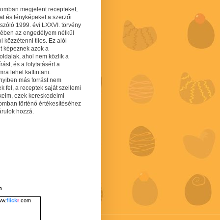
gomban megjelent recepteket,
at és fényképeket a szerzői
 szóló 1999. évi LXXVI. törvény
mében az engedélyem nélkül
 közzétenni tilos. Ez alól
lt képeznek azok a
oldalak, ahol nem közlik a
írást, és a folytatásért a
ra lehet kattintani.
yiben más forrást nem
ek fel, a receptek saját szellemi
keim, ezek kereskedelmi
lomban történő értékesítéséhez
árulok hozzá.
m
w.
flick
r
.com