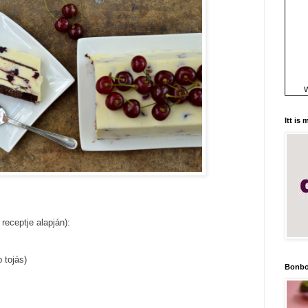
W
Itt is
receptje alapján):
 tojás)
Bonbo