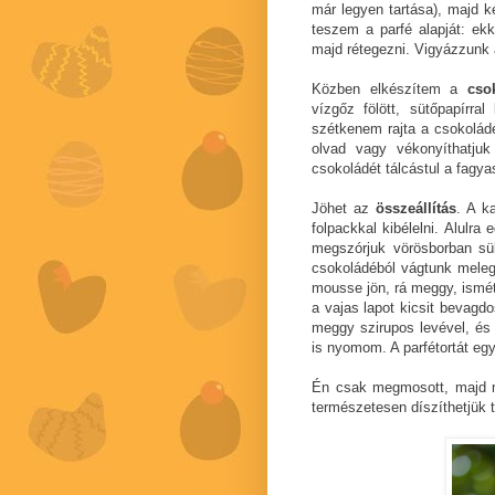
már legyen tartása), majd k
teszem a parfé alapját: ek
majd rétegezni. Vigyázzunk 
Közben elkészítem a
cso
vízgőz fölött, sütőpapírra
szétkenem rajta a csokolád
olvad vagy vékonyíthatjuk
csokoládét tálcástul a fagy
Jöhet az
összeállítás
. A k
folpackkal kibélelni. Alulr
megszórjuk vörösborban sül
csokoládéból vágtunk melegí
mousse jön, rá meggy, ismét
a vajas lapot kicsit bevag
meggy szirupos levével, és
is nyomom. A parfétortát egy
Én csak megmosott, majd m
természetesen díszíthetjük t