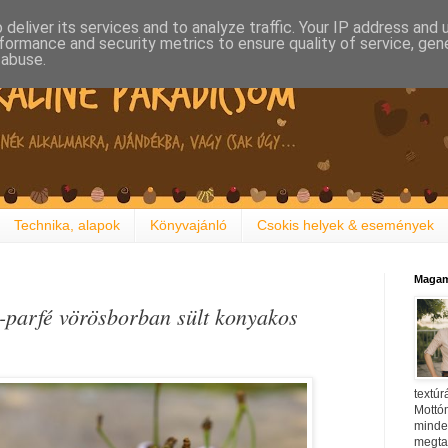
deliver its services and to analyze traffic. Your IP address and
formance and security metrics to ensure quality of service, ge
 abuse.
Technika, alapok
Könyvajánló
Csokis helyek & események
Magam
i-parfé vörösborban sült konyakos
textúr
Mottóm
minden
megtal