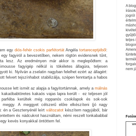
A blo
írások
jogról
értel
máshol
kivéte
gyűjtő
teljes 
blogom
Amenn
ttem egy
diós-fehér csokis parfétortát
Angéla
tortareceptjéből
:
tüntet
t egy fagyiról a bevezetőben, nekem rögtön evidensnek tűnt,
termé
torta lesz. Az eredményen már akkor is meglepődtem: a
forga
okimousse fagyigép nélkül is tökéletes állagúra, teljesen
nem j
ott ki. Nyilván a zselatin nagyban felelhet ezért az állagért:
 felvert tejszínhabot stabilizálja, szépen fenntartja a habos
mousse lett ismét az alapja a fagyitortámnak, amely a
málnás
kakaóbabtöretes kakaós vajas lapra került - ez teljesen jól
A parféba kerültek még roppanós csokilapok és sok-sok
s meggy. A meggyet célszerű előre elkészíteni (jó nagy
: én a Gesztenyénél leírt
változatot
készítem nagyjából, bár
ntettem és nádcukrot használtam, némi reszelt tonkababbal
Fotói
 egy kevés konyakkal öntöttem fel.
ww