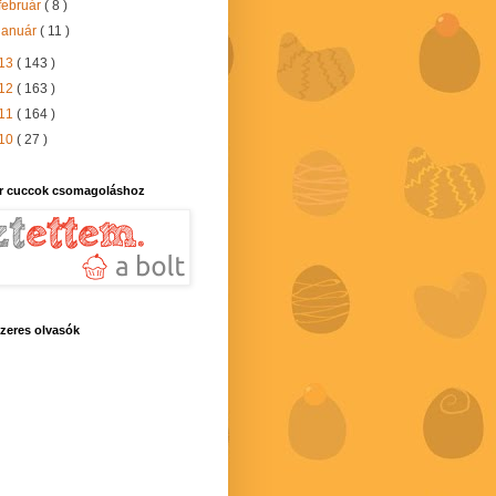
február
( 8 )
január
( 11 )
13
( 143 )
12
( 163 )
11
( 164 )
10
( 27 )
r cuccok csomagoláshoz
zeres olvasók