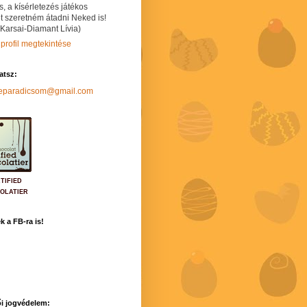
s, a kísérletezés játékos
t szeretném átadni Neked is!
 Karsai-Diamant Lívia)
 profil megtekintése
hatsz:
neparadicsom@gmail.com
TIFIED
OLATIER
k a FB-ra is!
i jogvédelem: