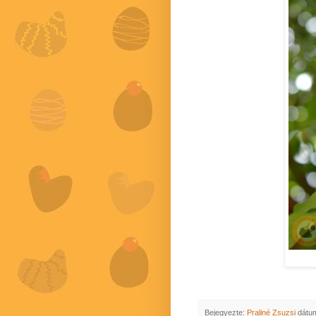
Bejegyezte:
Praliné Zsuzsi
dátu