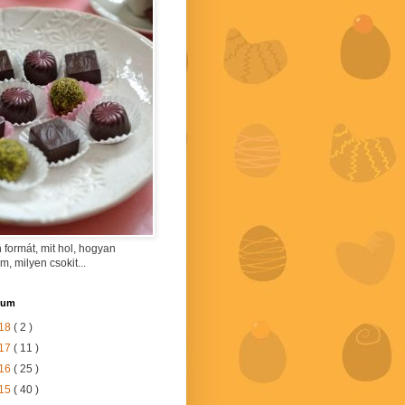
 formát, mit hol, hogyan
am, milyen csokit...
vum
18
( 2 )
17
( 11 )
16
( 25 )
15
( 40 )