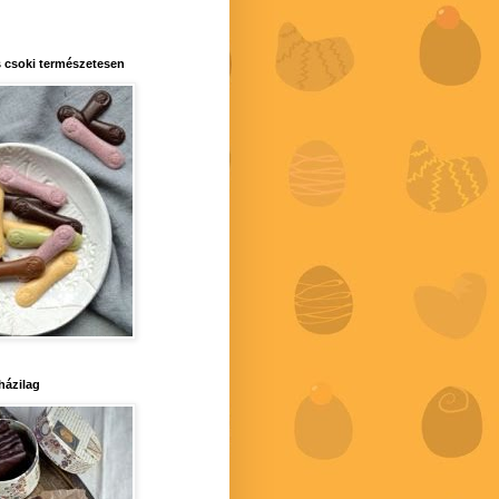
 csoki természetesen
 házilag