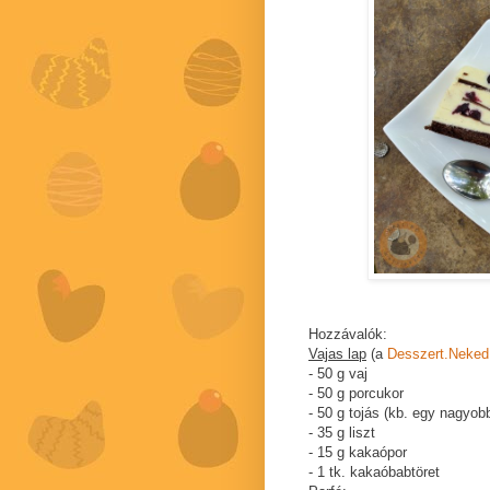
Hozzávalók:
Vajas lap
(a
Desszert.Neked
- 50 g vaj
- 50 g porcukor
- 50 g tojás (kb. egy nagyobb
- 35 g liszt
- 15 g kakaópor
- 1 tk. kakaóbabtöret