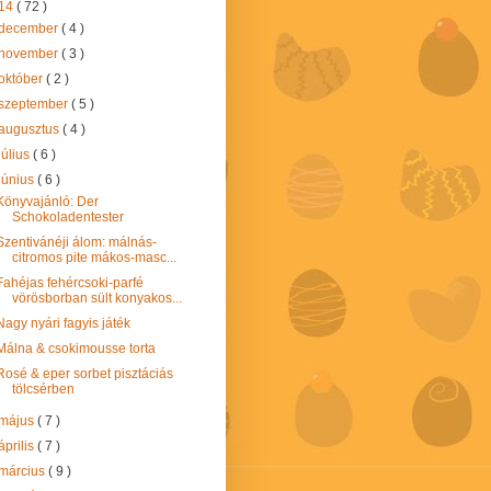
14
( 72 )
december
( 4 )
november
( 3 )
október
( 2 )
szeptember
( 5 )
augusztus
( 4 )
július
( 6 )
június
( 6 )
Könyvajánló: Der
Schokoladentester
Szentivánéji álom: málnás-
citromos pite mákos-masc...
Fahéjas fehércsoki-parfé
vörösborban sült konyakos...
Nagy nyári fagyis játék
Málna & csokimousse torta
Rosé & eper sorbet pisztáciás
tölcsérben
május
( 7 )
április
( 7 )
március
( 9 )