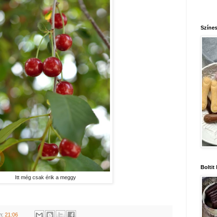
Színes
Boltit
Itt még csak érik a meggy
m:
21:06