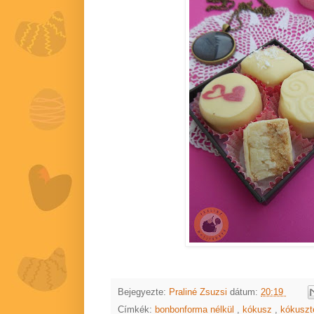
Bejegyezte:
Praliné Zsuzsi
dátum:
20:19
Címkék:
bonbonforma nélkül
,
kókusz
,
kókuszt