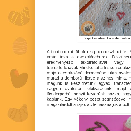
Saját készítésű transzferfóliák a
A bonbonokat többféleképpen díszíthetjük. 
amíg friss a csokoládéburok. Díszíthet
eredményező textúrafóliával vagy s
transzferfóliával. Mindkettőt a frissen csokizo
majd a csokoládé dermedése után óvatosa
marad a domború, illetve a színes minta. Ha
magunk is készíthetünk egyedi transzfe
nagyon óvatosan felolvasztunk, majd o
lüszterporból annyit keverünk hozzá, hog
kapjunk. Egy vékony ecset segítségével m
megszilárdult a rajzolat, felhasználjuk a bolt