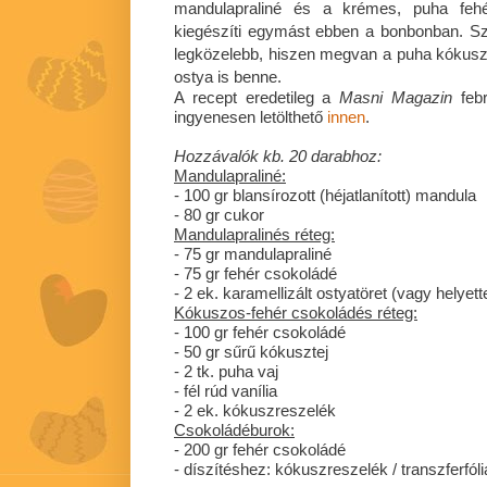
mandulapraliné és a krémes, puha fehé
kiegészíti egymást ebben a bonbonban. Sze
legközelebb, hiszen megvan a puha kókus
ostya is benne.
A recept eredetileg a
Masni Magazin
febr
ingyenesen letölthető
innen
.
Hozzávalók kb. 20 darabhoz:
Mandulapraliné:
- 100 gr blansírozott (héjatlanított) mandula
- 80 gr cukor
Mandulapralinés réteg:
- 75 gr mandulapraliné
- 75 gr fehér csokoládé
- 2 ek. karamellizált ostyatöret (vagy helyet
Kókuszos-fehér csokoládés réteg:
- 100 gr fehér csokoládé
- 50 gr sűrű kókusztej
- 2 tk. puha vaj
- fél rúd vanília
- 2 ek. kókuszreszelék
Csokoládéburok:
- 200 gr fehér csokoládé
- díszítéshez: kókuszreszelék / transzferfólia