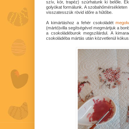
szív, kör, trapéz) szúrhatunk ki belőle. 
golyókat formálunk. A szobahőmérsékleten 
visszatesszük rövid időre a hűtőbe.
A kimártáshoz a fehér csokoládét
megolv
(mártó)villa segítségével megmártjuk a bonb
a csokoládéburok megszilárdul. A kimara
csokoládéba mártás után közvetlenül kókusz