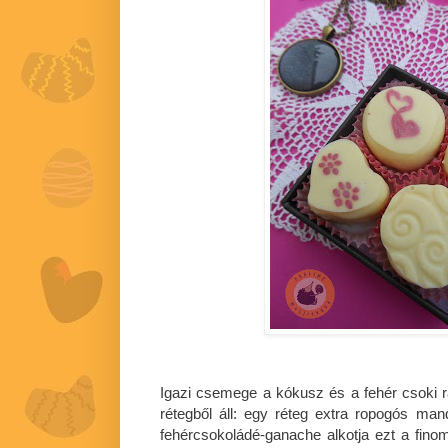
Igazi csemege a kókusz és a fehér csoki 
rétegből áll: egy réteg extra ropogós ma
fehércsokoládé-ganache alkotja ezt a finom