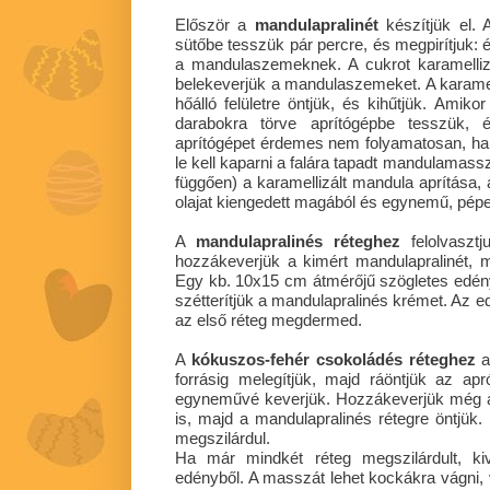
E
lőször a
mandulapralinét
készítjük el. 
sütőbe tesszük pár percre, és megpirítjuk: 
a mandulaszemeknek. A cukrot karamellizá
belekeverjük a mandulaszemeket. A karamelli
hőálló felületre öntjük, és kihűtjük. Ami
darabokra törve aprítógépbe tesszük, 
aprítógépet érdemes nem folyamatosan, hane
le kell kaparni a falára tapadt mandulamasszá
függően) a karamellizált mandula aprítása, 
olajat kiengedett magából és egynemű, pépes
A
mandulapralinés réteghez
felolvaszt
hozzákeverjük a kimért mandulapralinét, ma
Egy kb. 10x15 cm átmérőjű szögletes edényt
szétterítjük a mandulapralinés krémet. Az e
az első réteg megdermed.
A
kókuszos-fehér csokoládés réteghez
a
forrásig melegítjük, majd ráöntjük az ap
egyneművé keverjük. Hozzákeverjük még a
is, majd a mandulapralinés rétegre öntjük.
megszilárdul.
Ha már mindkét réteg megszilárdult, ki
edényből. A masszát lehet kockákra vágni, v