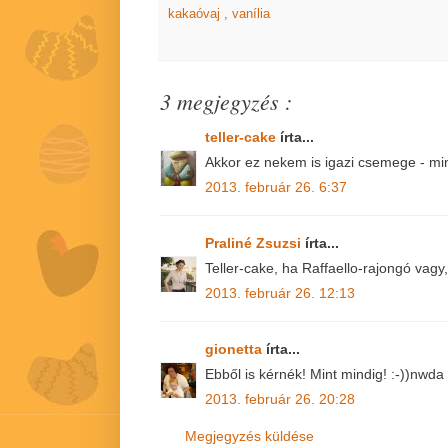
kakaóvaj
,
vanília
3 megjegyzés :
teller-cake
írta...
Akkor ez nekem is igazi csemege - mint
2013. február 26. 6:37
Praliné Zsuzsi
írta...
Teller-cake, ha Raffaello-rajongó vagy
2013. február 26. 12:13
gionetta
írta...
Ebből is kérnék! Mint mindig! :-))nwda
2013. február 26. 20:28
Megjegyzés küldése