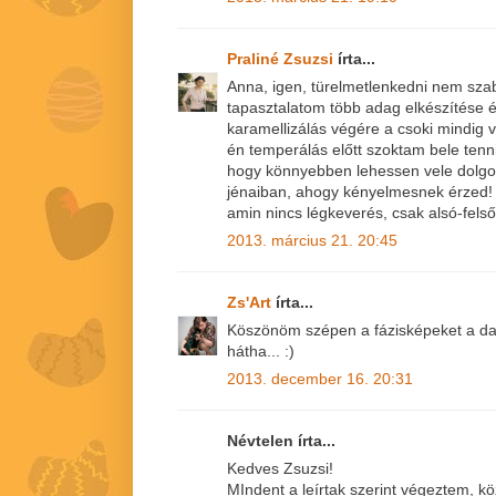
Praliné Zsuzsi
írta...
Anna, igen, türelmetlenkedni nem szab
tapasztalatom több adag elkészítése 
karamellizálás végére a csoki mindig 
én temperálás előtt szoktam bele tenn
hogy könnyebben lehessen vele dolgo
jénaiban, ahogy kényelmesnek érzed! 
amin nincs légkeverés, csak alsó-fels
2013. március 21. 20:45
Zs'Art
írta...
Köszönöm szépen a fázisképeket a dar
hátha... :)
2013. december 16. 20:31
Névtelen írta...
Kedves Zsuzsi!
MIndent a leírtak szerint végeztem, kö