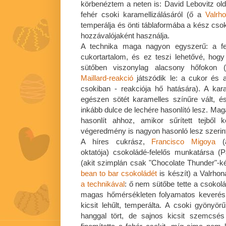
körbenéztem a neten is: David Lebovitz old
fehér csoki karamellizálásáról (ő a
Valrh
temperálja és önti táblaformába a kész csok
hozzávalójaként használja.
A technika maga nagyon egyszerű: a f
cukortartalom, és ez teszi lehetővé, hogy
sütőben viszonylag alacsony hőfokon (
Maillard-reakció
játszódik le: a cukor és 
csokiban - reakciója hő hatására). A kar
egészen sötét karamelles színűre vált, 
inkább dulce de lechére hasonlító lesz. Ma
hasonlít ahhoz, amikor sűrített tejből
végeredmény is nagyon hasonló lesz szerin
A híres cukrász,
Francisco Migoya
(a
oktatója) csokoládé-felelős munkatársa 
(akit szimplán csak "Chocolate Thunder"-ké
bean to bar csokoládét
is készít) a Valrhon
a technikával
: ő nem sütőbe tette a csokol
magas hőmérsékleten folyamatos keverés m
kicsit lehűlt, temperálta. A csoki gyönyör
hanggal tört, de sajnos kicsit szemcsés