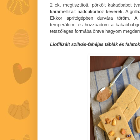
2 ek. megtisztított, pörkölt kakaóbabot (v
karamellizált nádcukorhoz keverek. A grill
Ekkor aprítógépben durvára töröm. A k
temperálom, és hozzáadom a kakaóbabgrill
tetszőleges formába öntve hagyom megder
Liofilizált szilvás-fahéjas táblák és falatok