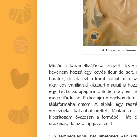
4. Határozottan karame
Miután a karamellizálással végzek, kive
kevertem hozzá egy kevés fleur de selt, 
barátok, de aki ezt a kombinációt nem sz
akár egy vaníliarúd kikapart magjait is hoz
egy tiszta sütőpapírra öntöttem át, és h
megszilárduljon. Ekkor újra megolvaszto
táblaformába öntöm. A táblák egy részé
venezuelai kakaóbabtörettel. Miután a c
kiborítottam óvatosan a formából. Hát,
csokinak, de ez... függővé tesz!
* A temperálásnál két lehetőség van (h