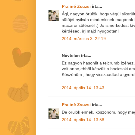
Praliné Zsuzsi
írta...
Ági, nagyon örülök, hogy végül sikerült
sütőjét nyilván mindenkinek magának kel
macaronsütésnél :) Jó ismerkedést kí
kérdésed, írj majd nyugodtan!
2014. március 3. 22:19
Névtelen írta...
Ez nagyon hasonlít a tejcrumb ízéhez, 
volt anno,ebből készült a bocicsoki a
Köszönöm , hogy visszaadtad a gyerek
2014. április 14. 13:43
Praliné Zsuzsi
írta...
De örülök ennek, köszönöm, hogy megí
2014. április 14. 13:58