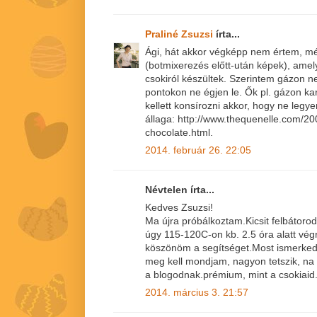
Praliné Zsuzsi
írta...
Ági, hát akkor végképp nem értem, mé
(botmixerezés előtt-után képek), amely
csokiról készültek. Szerintem gázon n
pontokon ne égjen le. Ők pl. gázon kara
kellett konsírozni akkor, hogy ne legy
állaga: http://www.thequenelle.com/20
chocolate.html.
2014. február 26. 22:05
Névtelen írta...
Kedves Zsuzsi!
Ma újra próbálkoztam.Kicsit felbátoro
úgy 115-120C-on kb. 2.5 óra alatt vég
köszönöm a segítséget.Most ismerked
meg kell mondjam, nagyon tetszik, na
a blogodnak.prémium, mint a csokiaid.
2014. március 3. 21:57