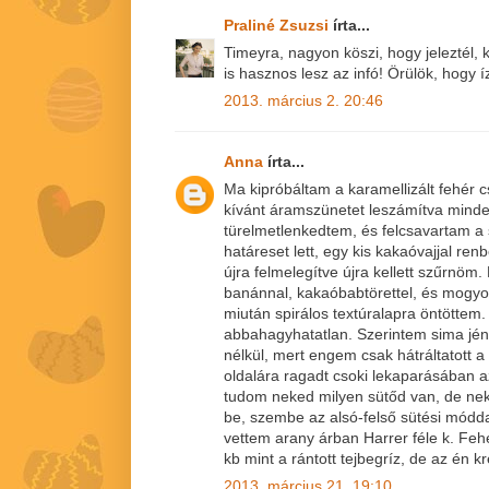
Praliné Zsuzsi
írta...
Timeyra, nagyon köszi, hogy jeleztél, 
is hasznos lesz az infó! Örülök, hogy ízl
2013. március 2. 20:46
Anna
írta...
Ma kipróbáltam a karamellizált fehér 
kívánt áramszünetet leszámítva mind
türelmetlenkedtem, és felcsavartam a s
határeset lett, egy kis kakaóvajjal ren
újra felmelegítve újra kellett szűrnöm. 
banánnal, kakaóbabtörettel, és mogyo
miután spirálos textúralapra öntöttem
abbahagyhatatlan. Szerintem sima jé
nélkül, mert engem csak hátráltatott a
oldalára ragadt csoki lekaparásában 
tudom neked milyen sütőd van, de nek
be, szembe az alsó-felső sütési módda
vettem arany árban Harrer féle k. Fehér
kb mint a rántott tejbegríz, de az én k
2013. március 21. 19:10