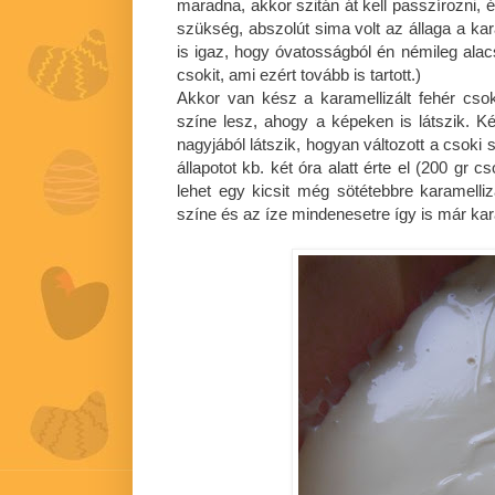
maradna, akkor szitán át kell passzírozni, 
szükség, abszolút sima volt az állaga a kar
is igaz, hogy óvatosságból én némileg ala
csokit, ami ezért tovább is tartott.)
Akkor van kész a karamellizált fehér cso
színe lesz, ahogy a képeken is látszik. K
nagyjából látszik, hogyan változott a csoki 
állapotot kb. két óra alatt érte el (200 gr c
lehet egy kicsit még sötétebbre karamelliz
színe és az íze mindenesetre így is már kara