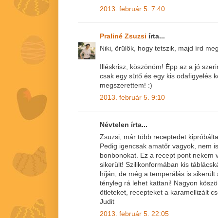
2013. február 5. 7:40
Praliné Zsuzsi
írta...
Niki, örülök, hogy tetszik, majd írd meg
Illéskrisz, köszönöm! Épp az a jó sze
csak egy sütő és egy kis odafigyelés 
megszerettem! :)
2013. február 5. 9:10
Névtelen írta...
Zsuzsi, már több receptedet kipróbált
Pedig igencsak amatőr vagyok, nem is
bonbonokat. Ez a recept pont nekem va
sikerült! Szilikonformában kis táblác
híján, de még a temperálás is sikerült
tényleg rá lehet kattani! Nagyon kös
ötleteket, recepteket a karamellizált cs
Judit
2013. február 5. 22:05