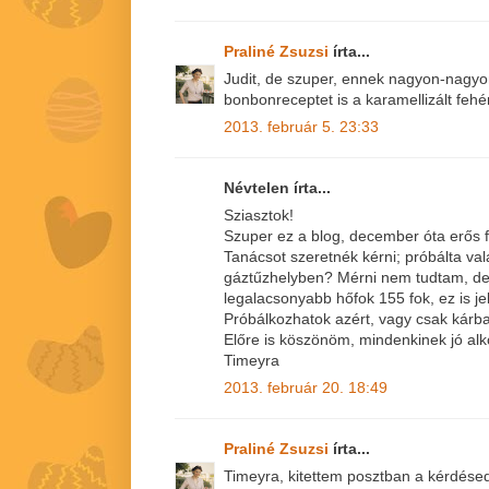
Praliné Zsuzsi
írta...
Judit, de szuper, ennek nagyon-nagy
bonbonreceptet is a karamellizált fehé
2013. február 5. 23:33
Névtelen írta...
Sziasztok!
Szuper ez a blog, december óta erős f
Tanácsot szeretnék kérni; próbálta vala
gáztűzhelyben? Mérni nem tudtam, de 
legalacsonyabb hőfok 155 fok, ez is je
Próbálkozhatok azért, vagy csak kárb
Előre is köszönöm, mindenkinek jó alk
Timeyra
2013. február 20. 18:49
Praliné Zsuzsi
írta...
Timeyra, kitettem posztban a kérdésed 