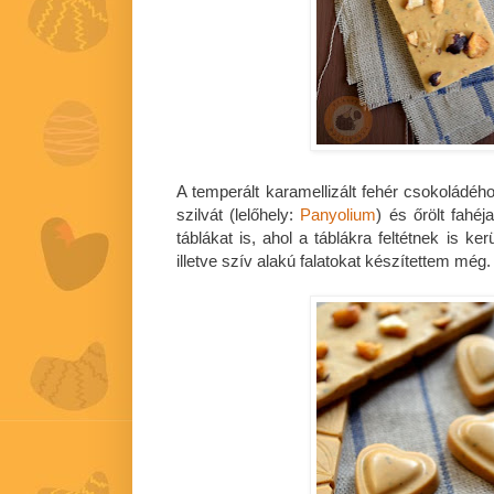
A temperált karamellizált fehér csokoládéhoz 
szilvát (lelőhely:
Panyolium
) és őrölt fahé
táblákat is, ahol a táblákra feltétnek is kerül
illetve szív alakú falatokat készítettem még.