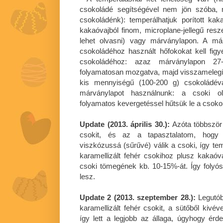
csokoládé segítségével nem jön szóba, m
csokoládénk): temperálhatjuk porított ka
kakaóvajból finom, microplane-jellegű resze
lehet olvasni) vagy márványlapon. A má
csokoládéhoz használt hőfokokat kell figy
csokoládéhoz: azaz márványlapon 27
folyamatosan mozgatva, majd visszamelegí
kis mennyiségű (100-200 g) csokoládéval
márványlapot használnunk: a csoki ol
folyamatos kevergetéssel hűtsük le a csoko
Update (2013. április 30.):
Azóta többször 
csokit, és az a tapasztalatom, hogy 
viszkózussá (sűrűvé) válik a csoki, így te
karamellizált fehér csokihoz plusz kakaóvaj
csoki tömegének kb. 10-15%-át. Így folyó
lesz.
Update 2 (2013. szeptember 28.):
Legutób
karamellizált fehér csokit, a sütőből kivé
így lett a legjobb az állaga, úgyhogy ér