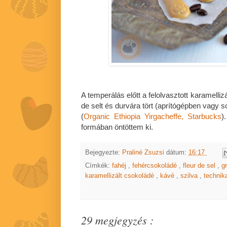
A temperálás előtt a felolvasztott karamelli
de selt és durvára tört (aprítógépben vagy 
(
Organic Ethiopia Yirgacheffe, Starbucks
)
formában öntöttem ki.
Bejegyezte:
Praliné Zsuzsi
dátum:
16:17
Címkék:
fahéj
,
fehércsokoládé
,
fleur de sel
,
g
karamellizált csokoládé
,
kávé
,
szilva
,
technik
29 megjegyzés :