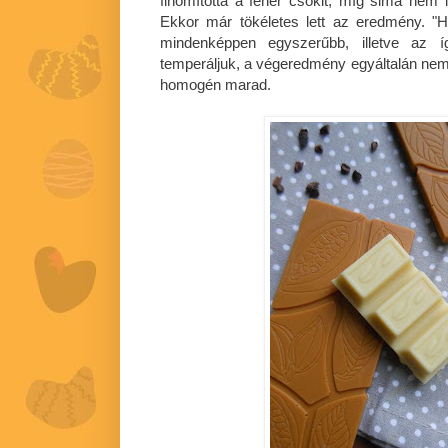
finomította a fehér csokit, míg sima nem l
Ekkor már tökéletes lett az eredmény. "
mindenképpen egyszerűbb, illetve az íg
temperáljuk, a végeredmény egyáltalán nem
homogén marad.