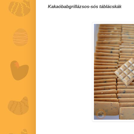
Kakaóbabgrillázsos-sós táblácskák