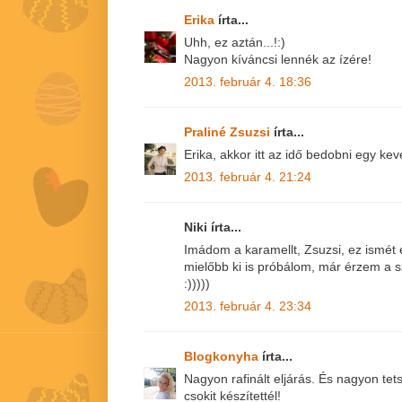
Erika
írta...
Uhh, ez aztán...!:)
Nagyon kíváncsi lennék az ízére!
2013. február 4. 18:36
Praliné Zsuzsi
írta...
Erika, akkor itt az idő bedobni egy kev
2013. február 4. 21:24
Niki írta...
Imádom a karamellt, Zsuzsi, ez ismét e
mielőbb ki is próbálom, már érzem a s
:)))))
2013. február 4. 23:34
Blogkonyha
írta...
Nagyon rafinált eljárás. És nagyon tet
csokit készítettél!