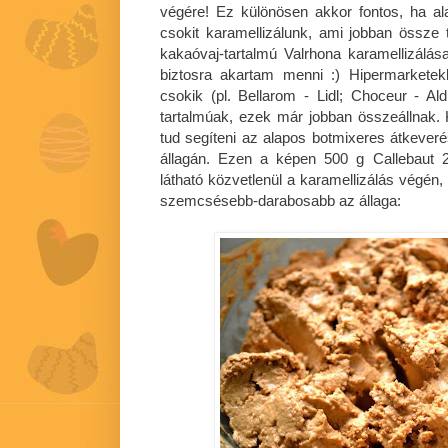
végére! Ez különösen akkor fontos, ha al
csokit karamellizálunk, ami jobban össze t
kakaóvaj-tartalmú Valrhona karamellizálása
biztosra akartam menni :) Hipermarkete
csokik (pl. Bellarom - Lidl; Choceur - Al
tartalmúak, ezek már jobban összeállnak. K
tud segíteni az alapos botmixeres átkeveré
állagán. Ezen a képen 500 g Callebaut 2
látható közvetlenül a karamellizálás végén, 
szemcsésebb-darabosabb az állaga: