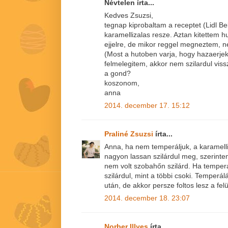
Névtelen írta...
Kedves Zsuzsi,
tegnap kiprobaltam a receptet (Lidl Bel
karamellizalas resze. Aztan kitettem h
ejjelre, de mikor reggel megneztem, ne
(Most a hutoben varja, hogy hazaerjek
felmelegitem, akkor nem szilardul viss
a gond?
koszonom,
anna
2014. december 17. 15:12
Praliné Zsuzsi
írta...
Anna, ha nem temperáljuk, a karamelli
nagyon lassan szilárdul meg, szerint
nem volt szobahőn szilárd. Ha temper
szilárdul, mint a többi csoki. Temperál
után, de akkor persze foltos lesz a felü
2014. december 18. 23:07
Norber Illyes
írta...