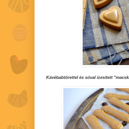
Kávébabtörettel és sóval ízesített "macs