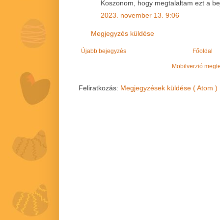
Koszonom, hogy megtalaltam ezt a bej
2023. november 13. 9:06
Megjegyzés küldése
Újabb bejegyzés
Főoldal
Mobilverzió megt
Feliratkozás:
Megjegyzések küldése ( Atom )