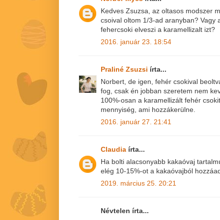
Kedves Zsuzsa, az oltasos modszer m
csoival oltom 1/3-ad aranyban? Vagy
fehercsoki elveszi a karamellizalt izt?
2016. január 23. 18:54
Praliné Zsuzsi
írta...
Norbert, de igen, fehér csokival beolt
fog, csak én jobban szeretem nem ke
100%-osan a karamellizált fehér csoki
mennyiség, ami hozzákerülne.
2016. január 27. 21:41
Claudia
írta...
Ha bolti alacsonyabb kakaóvaj tartalmú
elég 10-15%-ot a kakaóvajból hozzáad
2019. március 25. 20:21
Névtelen írta...