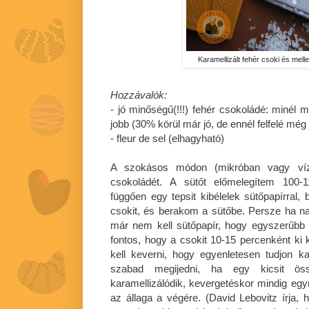
Karamellizált fehér csoki és melle
Hozzávalók:
- jó minőségű(!!!) fehér csokoládé: minél 
jobb (30% körül már jó, de ennél felfelé még 
- fleur de sel (elhagyható)
A szokásos módon (mikróban vagy vízgő
csokoládét. A sütőt előmelegítem 100-1
függően egy tepsit kibélelek sütőpapírral, 
csokit, és berakom a sütőbe. Persze ha na
már nem kell sütőpapír, hogy egyszerűbb
fontos, hogy a csokit 10-15 percenként ki k
kell keverni, hogy egyenletesen tudjon k
szabad megijedni, ha egy kicsit ös
karamellizálódik, kevergetéskor mindig egyr
az állaga a végére. (David Lebovitz írj