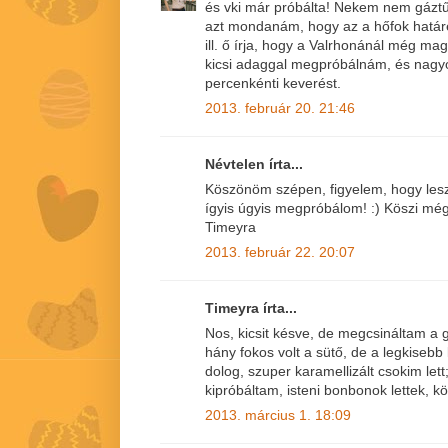
és vki már próbálta! Nekem nem gáztű
azt mondanám, hogy az a hőfok határes
ill. ő írja, hogy a Valrhonánál még ma
kicsi adaggal megpróbálnám, és nagy
percenkénti keverést.
2013. február 20. 21:46
Névtelen írta...
Köszönöm szépen, figyelem, hogy lesz
ígyis úgyis megpróbálom! :) Köszi mé
Timeyra
2013. február 22. 20:07
Timeyra írta...
Nos, kicsit késve, de megcsináltam a
hány fokos volt a sütő, de a legkiseb
dolog, szuper karamellizált csokim let
kipróbáltam, isteni bonbonok lettek, 
2013. március 1. 18:09