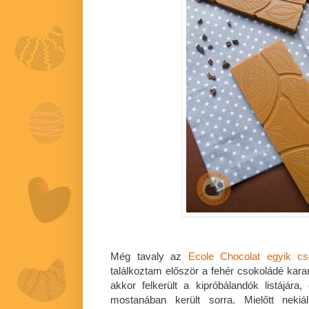
Még tavaly az
Ecole Chocolat egyik cs
találkoztam először a fehér csokoládé kara
akkor felkerült a kipróbálandók listájár
mostanában került sorra. Mielőtt nekiá