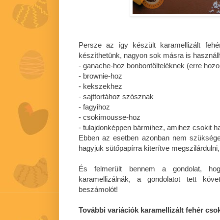
Persze az így készült karamellizált feh
készíthetünk, nagyon sok másra is használha
- ganache-hoz bonbontölteléknek (erre hoz
- brownie-hoz
- kekszekhez
- sajttortához szósznak
- fagyihoz
- csokimousse-hoz
- tulajdonképpen bármihez, amihez csokit h
Ebben az esetben azonban nem szükséges
hagyjuk sütőpapírra kiterítve megszilárdulni,
És felmerült bennem a gondolat, hog
karamellizálnák, a gondolatot tett kö
beszámolót!
További variációk karamellizált fehér csok