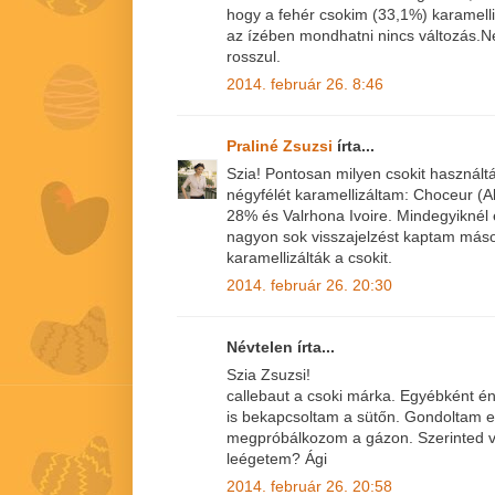
hogy a fehér csokim (33,1%) karamell
az ízében mondhatni nincs változás.N
rosszul.
2014. február 26. 8:46
Praliné Zsuzsi
írta...
Szia! Pontosan milyen csokit használt
négyfélét karamellizáltam: Choceur (Ald
28% és Valrhona Ivoire. Mindegyiknél
nagyon sok visszajelzést kaptam mások
karamellizálták a csokit.
2014. február 26. 20:30
Névtelen írta...
Szia Zsuzsi!
callebaut a csoki márka. Egyébként é
is bekapcsoltam a sütőn. Gondoltam e
megpróbálkozom a gázon. Szerinted va
leégetem? Ági
2014. február 26. 20:58