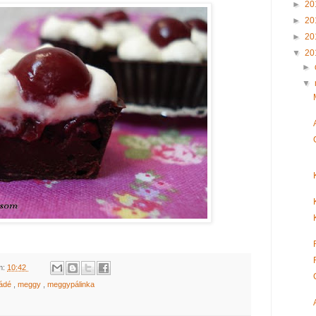
►
20
►
20
►
20
▼
20
►
▼
m:
10:42
ládé
,
meggy
,
meggypálinka