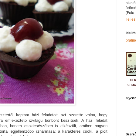
alkotá
örömé
(Fotó:
Teljes
Ide ír
prali
CER
CHOC
Gyerte
ztertől kaptam házi feladatot: azt szerette volna, hogy
ára emlékeztető ízvilágú bonbont készítsek. A házi feladat
an, hanem csokicsészében is elkészült, amiben nagyon
torta legjellemzőbb ízhármasa: a karakteres csoki, a picit
Szerző