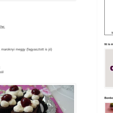
che:
W
Itt is
 maroknyi meggy (fagyasztott is jó)
z
ból
Bonbo