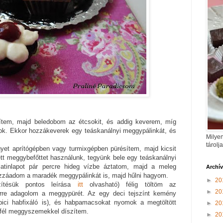
gítem, majd beledobom az étcsokit, és addig keverem, míg
. Ekkor hozzákeverek egy teáskanálnyi meggypálinkát, és
Milyen
tárolj
et aprítógépben vagy turmixgépben pürésítem, majd kicsit
tt meggybefőttet használunk, tegyünk bele egy teáskanálnyi
elatinlapot pár percre hideg vízbe áztatom, majd a meleg
Archí
záadom a maradék meggypálinkát is, majd hűlni hagyom.
►
20
zítésük pontos leírása
itt
olvasható) félig töltöm az
►
20
erre adagolom a meggypürét. Az egy deci tejszínt kemény
ici habfixáló is), és habpamacsokat nyomok a megtöltött
►
20
 fél meggyszemekkel díszítem.
►
20