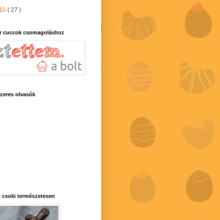
10
( 27 )
r cuccok csomagoláshoz
zeres olvasók
 csoki természetesen