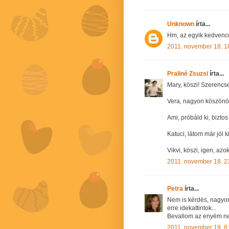
Unknown
írta...
Hm, az egyik kedvence
2011. november 18. 1
Praliné Zsuzsi
írta...
Mary, köszi! Szerencs
Vera, nagyon köszön
Ami, próbáld ki, biztos
Katuci, látom már jól ki
Vikvi, köszi, igen, azok
2011. november 18. 2
Petra
írta...
Nem is kérdés, nagyon 
erre idekattintok...
Bevallom az enyém nem
2011. november 19. 8