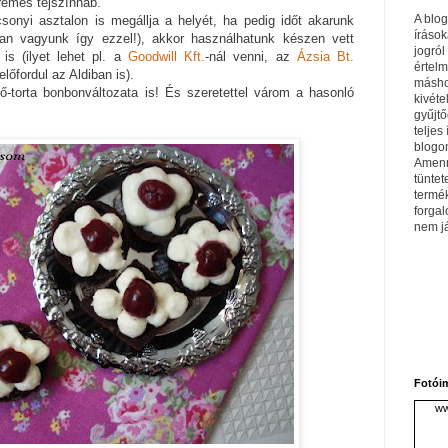
rémes tejszínhab.
A blo
sonyi asztalon is megállja a helyét, ha pedig időt akarunk
írások
kan vagyunk így ezzel!), akkor használhatunk készen vett
jogról
is (ilyet lehet pl. a
Goodwill Kft.
-nál venni, az
Ázsia Bt.
értel
lőfordul az Aldiban is).
máshol
-torta bonbonváltozata is! És szeretettel várom a hasonló
kivéte
gyűjtő
teljes 
blogom
Amenn
tüntet
termé
forga
nem j
Fotói
ww