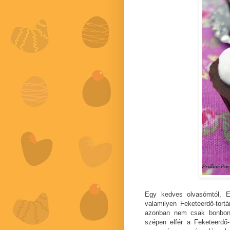
Egy kedves olvasómtól, Es
valamilyen Feketeerdő-tort
azonban nem csak bonbonb
szépen elfér a Feketeerdő-