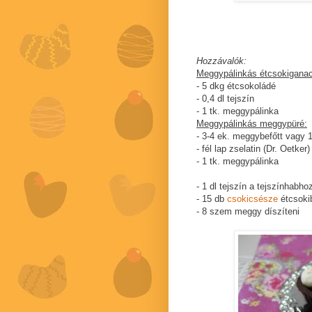
Hozzávalók:
Meggypálinkás étcsokigana
- 5 dkg étcsokoládé
- 0,4 dl tejszín
- 1 tk. meggypálinka
Meggypálinkás meggypüré:
- 3-4 ek. meggybefőtt vagy 1
- fél lap zselatin (Dr. Oetker)
- 1 tk. meggypálinka
- 1 dl tejszín a tejszínhabho
- 15 db
csokicsésze
étcsoki
- 8 szem meggy díszíteni