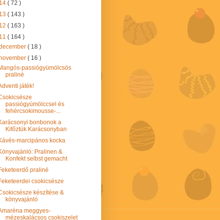
14
( 72 )
13
( 143 )
12
( 163 )
11
( 164 )
december
( 18 )
november
( 16 )
Mangós-passiógyümölcsös
praliné
Adventi játék!
Csokicsésze
passiógyümölccsel és
fehércsokimousse-...
Karácsonyi bonbonok a
Kifőztük Karácsonyban
Kávés-marcipános kocka
Könyvajánló: Pralinen &
Konfekt selbst gemacht
Feketeerdő praliné
Feketeerdei csokicsésze
Csokicsésze készítése &
könyvajánló
Amaréna meggyes-
mézeskalácsos csokiszelet