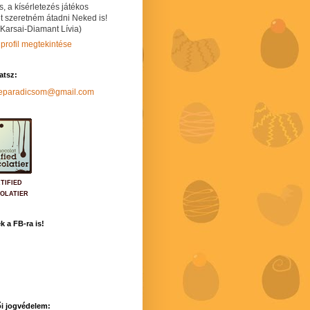
s, a kísérletezés játékos
t szeretném átadni Neked is!
 Karsai-Diamant Lívia)
 profil megtekintése
hatsz:
neparadicsom@gmail.com
TIFIED
OLATIER
k a FB-ra is!
i jogvédelem: