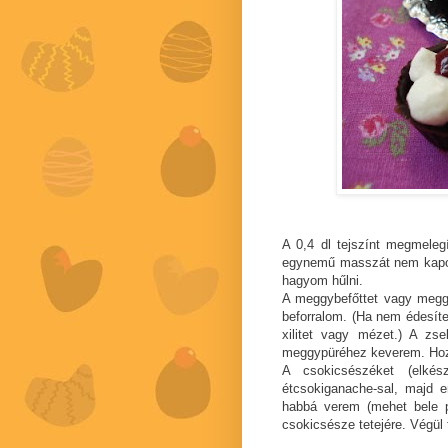
A 0,4 dl tejszínt megmele
egynemű masszát nem kapok
hagyom hűlni.
A meggybefőttet vagy meggy
beforralom. (Ha nem édesíte
xilitet vagy mézet.) A zs
meggypüréhez keverem. Hoz
A csokicsészéket (elkés
étcsokiganache-sal, majd 
habbá verem (mehet bele p
csokicsésze tetejére. Végül