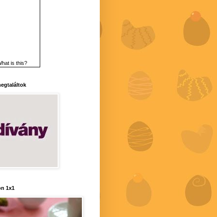
hat is this?
 megtaláltok
n 1x1