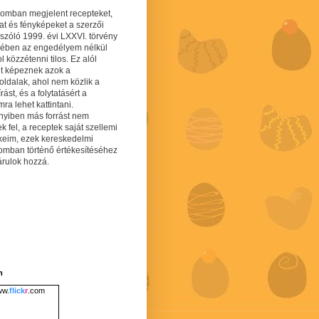
gomban megjelent recepteket,
at és fényképeket a szerzői
 szóló 1999. évi LXXVI. törvény
mében az engedélyem nélkül
 közzétenni tilos. Ez alól
lt képeznek azok a
oldalak, ahol nem közlik a
írást, és a folytatásért a
ra lehet kattintani.
yiben más forrást nem
ek fel, a receptek saját szellemi
keim, ezek kereskedelmi
lomban történő értékesítéséhez
árulok hozzá.
m
w.
flick
r
.com