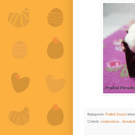
Bejegyezte:
Praliné Zsuzsi
dátu
Címkék:
csokicsésze
,
étcsoko