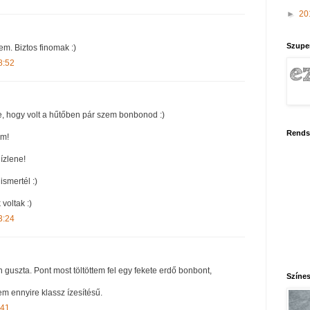
►
20
Szupe
m. Biztos finomak :)
8:52
e, hogy volt a hűtőben pár szem bonbonod :)
Rends
öm!
 ízlene!
ismertél :)
 voltak :)
3:24
guszta. Pont most töltöttem fel egy fekete erdő bonbont,
Színes
 ennyire klassz ízesítésű.
:41