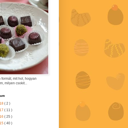
 formát, mit hol, hogyan
am, milyen csokit...
vum
18
( 2 )
17
( 11 )
16
( 25 )
15
( 40 )