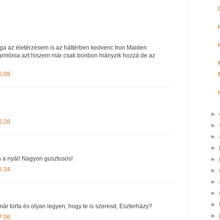
a az életérzésem is az háttérben kedvenc Iron Maiden
armónia azt hiszem már csak bonbon hiányzik hozzá de az
6:09
►
6:28
►
►
►
 a nyál! Nagyon gusztusos!
►
6:34
►
►
►
►
már torta és olyan legyen, hogy te is szeresd, Eszterházy?
►
7:06