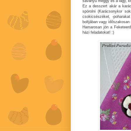
savanyú meggy és a lágy, k
Ez a desszert akár a karác
spórolni (Karácsonykor so
csokicsészéket, -poharakat 
boltjában vagy időszakosan e
Hamarosan jön a Feketeerdő
házi feladatokat! :)