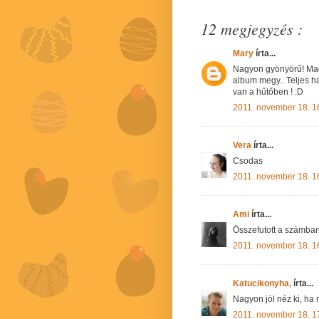
12 megjegyzés :
Mary
írta...
Nagyon gyönyörű! Mag
album megy.. Teljes h
van a hűtőben ! :D
2011. november 18. 1
Vera
írta...
Csodas
2011. november 18. 1
Ami
írta...
Összefutott a számban
2011. november 18. 1
Katucikonyha,
írta...
Nagyon jól néz ki, ha 
2011. november 18. 1