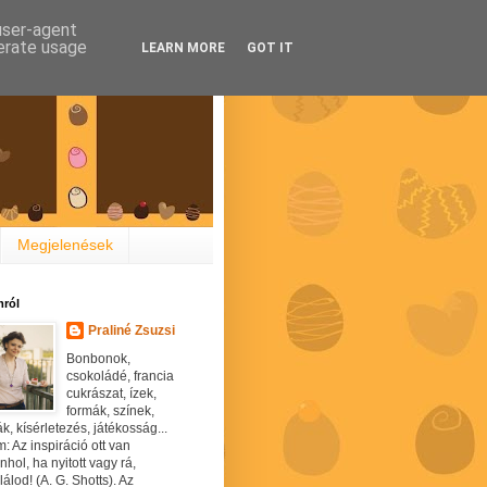
 user-agent
nerate usage
LEARN MORE
GOT IT
Megjelenések
ról
Praliné Zsuzsi
Bonbonok,
csokoládé, francia
cukrászat, ízek,
formák, színek,
ák, kísérletezés, játékosság...
: Az inspiráció ott van
hol, ha nyitott vagy rá,
álod! (A. G. Shotts). Az