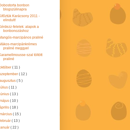
Dobostorta bonbon
blogszülinapra
Kifőztük Karácsony 2011 -
elindult!
Kérdezz-felelek: alapok a
bonbonozáshoz
Mangós-marcipános praliné
Mákos-marcipánkrémes
praliné meggyel
Karamellmousse-szal töltött
praliné
október
( 11 )
szeptember
( 12 )
augusztus
( 5 )
július
( 11 )
június
( 13 )
május
( 10 )
április
( 18 )
március
( 15 )
február
( 13 )
január
( 22 )