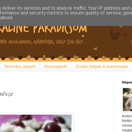
deliver its services and to analyze traffic. Your IP address and
formance and security metrics to ensure quality of service, ge
 abuse.
Technika, alapok
Könyvajánló
Csokis helyek & események
Magam
sésze
textúr
Mottóm
minden
megtal