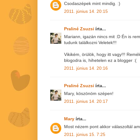
Csodaszépek mint mindig. :)
2011. június 14. 20:15
Praliné Zsuzsi
írta...
Mariann, igazán nincs mit :D Én is r
tudunk találkozni Veletek!!!
Vikikém, örülök, hogy itt vagy!!! Remél
blogodra is, hihetelen ez a blogger :(
2011. június 14. 20:16
Praliné Zsuzsi
írta...
Mary, köszönöm szépen!
2011. június 14. 20:17
Mary
írta...
Most nézem pont akkor válaszoltál ami
2011. június 15. 7:25