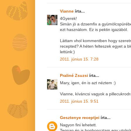
Vianne
írta...
4Gyerek!
Simàn jò a dzsemfix a gyümölcspürébe
ezt hasznàlom. Ez is pektin igazàbòl.
Làttam vhol kommentben hogy szeretnèl
recepted? A héten felteszek egyet a b
lettünk:)
2011. június 15. 7:28
Praliné Zsuzsi
írta...
Mary, igen, én is azt néztem :)
Vianne, kíváncsi vagyok a pillecukrodr
2011. június 15. 9:51
Gesztenye receptjei
írta...
Nagyon fini lehetett.
Tegnap én is bonbonoztam egy utolsót,