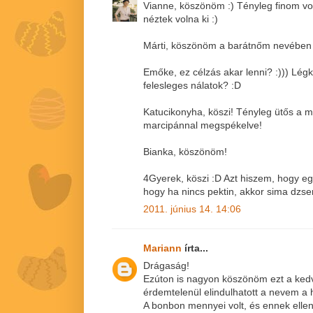
Vianne, köszönöm :) Tényleg finom vol
néztek volna ki :)
Márti, köszönöm a barátnőm nevében i
Emőke, ez célzás akar lenni? :))) Lég
felesleges nálatok? :D
Katucikonyha, köszi! Tényleg ütős a
marcipánnal megspékelve!
Bianka, köszönöm!
4Gyerek, köszi :D Azt hiszem, hogy e
hogy ha nincs pektin, akkor sima dzsem
2011. június 14. 14:06
Mariann
írta...
Drágaság!
Ezúton is nagyon köszönöm ezt a kedv
érdemtelenül elindulhatott a nevem a 
A bonbon mennyei volt, és ennek ell