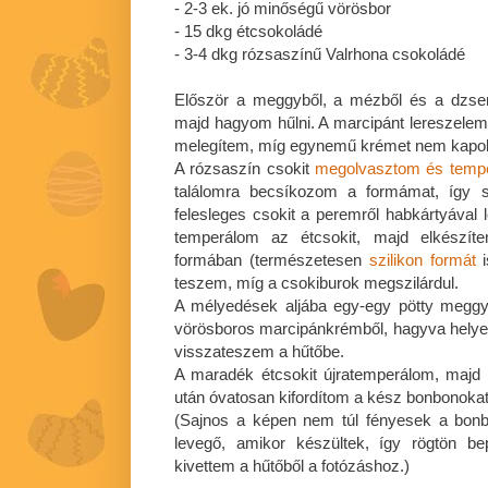
- 2-3 ek. jó minőségű vörösbor
- 15 dkg étcsokoládé
- 3-4 dkg rózsaszínű Valrhona csokoládé
Először a meggyből, a mézből és a dzse
majd hagyom hűlni. A marcipánt lereszelem
melegítem, míg egynemű krémet nem kapo
A rózsaszín csokit
megolvasztom és temp
találomra becsíkozom a formámat, így s
felesleges csokit a peremről habkártyáva
temperálom az étcsokit, majd elkészí
formában (természetesen
szilikon formát
i
teszem, míg a csokiburok megszilárdul.
A mélyedések aljába egy-egy pötty meggy
vörösboros marcipánkrémből, hagyva helyet 
visszateszem a hűtőbe.
A maradék étcsokit újratemperálom, majd
után óvatosan kifordítom a kész bonbonokat
(Sajnos a képen nem túl fényesek a bonb
levegő, amikor készültek, így rögtön b
kivettem a hűtőből a fotózáshoz.)