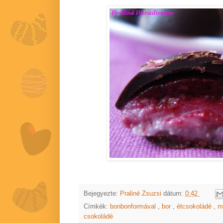
Bejegyezte:
Praliné Zsuzsi
dátum:
0:42
Címkék:
bonbonformával
,
bor
,
étcsokoládé
,
m
csokoládé