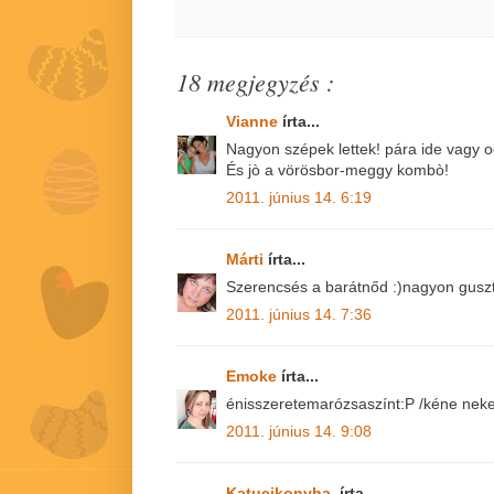
18 megjegyzés :
Vianne
írta...
Nagyon szépek lettek! pára ide vagy od
És jò a vörösbor-meggy kombò!
2011. június 14. 6:19
Márti
írta...
Szerencsés a barátnőd :)nagyon gusz
2011. június 14. 7:36
Emoke
írta...
énisszeretemarózsaszínt:P /kéne neke
2011. június 14. 9:08
Katucikonyha,
írta...