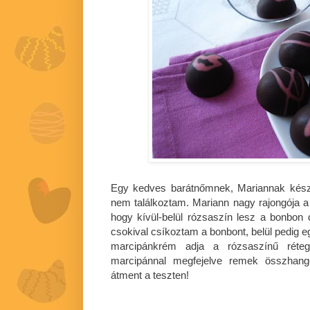
Egy kedves barátnőmnek, Mariannak készül
nem találkoztam. Mariann nagy rajongója a 
hogy kívül-belül rózsaszín lesz a bonbon d
csokival csíkoztam a bonbont, belül pedig
marcipánkrém adja a rózsaszínű rét
marcipánnal megfejelve remek összhango
átment a teszten!