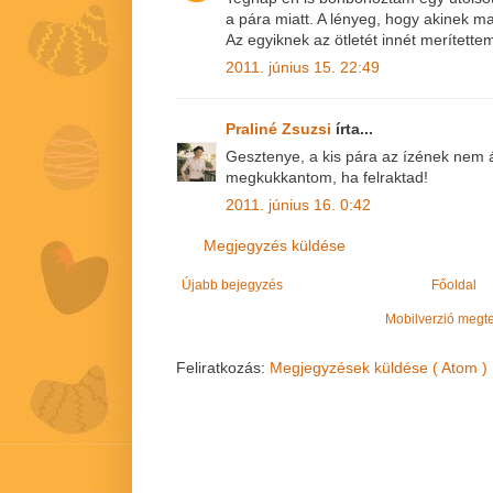
a pára miatt. A lényeg, hogy akinek ma
Az egyiknek az ötletét innét merítettem
2011. június 15. 22:49
Praliné Zsuzsi
írta...
Gesztenye, a kis pára az ízének nem á
megkukkantom, ha felraktad!
2011. június 16. 0:42
Megjegyzés küldése
Újabb bejegyzés
Főoldal
Mobilverzió megt
Feliratkozás:
Megjegyzések küldése ( Atom )