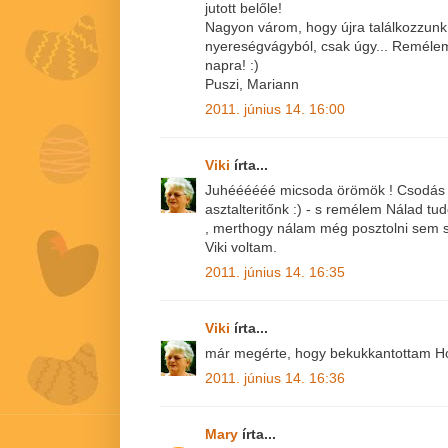
jutott belőle!
Nagyon várom, hogy újra találkozzunk
nyereségvágyból, csak úgy... Remélem 
napra! :)
Puszi, Mariann
2011. június 14. 16:00
Viki
írta...
Juhéééééé micsoda örömök ! Csodás e
asztalteritőnk :) - s remélem Nálad t
, merthogy nálam még posztolni sem si
Viki voltam.
2011. június 14. 16:35
Viki
írta...
már megérte, hogy bekukkantottam Ho
2011. június 14. 16:36
Mary
írta...