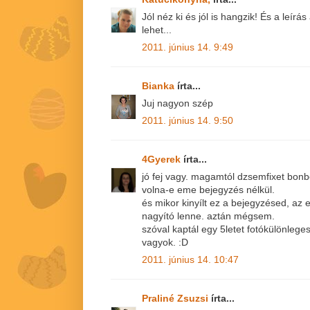
Jól néz ki és jól is hangzik! És a leír
lehet...
2011. június 14. 9:49
Bianka
írta...
Juj nagyon szép
2011. június 14. 9:50
4Gyerek
írta...
jó fej vagy. magamtól dzsemfixet bo
volna-e eme bejegyzés nélkül.
és mikor kinyílt ez a bejegyzésed, az e
nagyító lenne. aztán mégsem.
szóval kaptál egy 5letet fotókülönlege
vagyok. :D
2011. június 14. 10:47
Praliné Zsuzsi
írta...