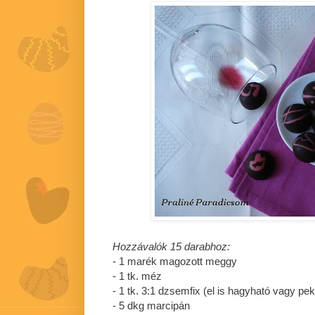
Hozzávalók 15 darabhoz:
- 1 marék magozott meggy
- 1 tk. méz
- 1 tk. 3:1 dzsemfix (el is hagyható vagy pek
- 5 dkg marcipán