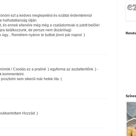
önöm ezt a kedves meglepetést és ezáltal érdemtelenül
a halhatatlanság útján.
, és ennek ellenére még még a családomnak is jutott belőle!
ra találkozzunk, de persze nem (kizárólag)
Rends
úgy... Remélem nyáron le tudtok jönni pár napra! :)
ök ! Csodás ez a praliné :) egyforma az asztalteritőnk :) -
k kommentelni.
posztolni sem sikerül már hetek óta :(
Színes
kukkantottam Hozzád :)