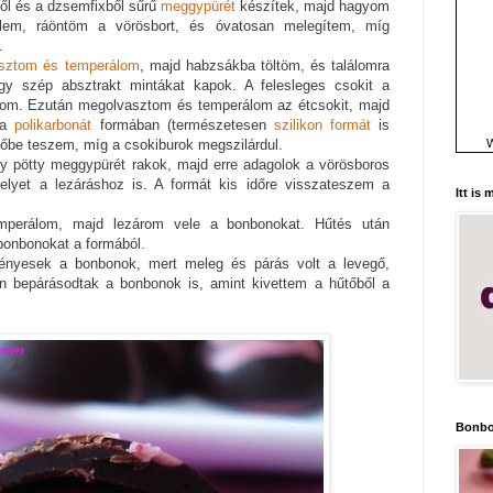
ől és a dzsemfixből sűrű
meggypürét
készítek, majd hagyom
zelem, ráöntöm a vörösbort, és óvatosan melegítem, míg
.
sztom és temperálom
, majd habzsákba töltöm, és találomra
y szép absztrakt mintákat kapok. A felesleges csokit a
zom. Ezután megolvasztom és temperálom az étcsokit, majd
t a
polikarbonát
formában (természetesen
szilikon formát
is
W
tőbe teszem, míg a csokiburok megszilárdul.
y pötty meggypürét rakok, majd erre adagolok a vörösboros
elyet a lezáráshoz is. A formát kis időre visszateszem a
Itt is
emperálom, majd lezárom vele a bonbonokat. Hűtés után
bonbonokat a formából.
ényesek a bonbonok, mert meleg és párás volt a levegő,
ön bepárásodtak a bonbonok is, amint kivettem a hűtőből a
Bonbo