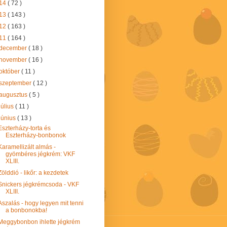
14
( 72 )
13
( 143 )
12
( 163 )
11
( 164 )
december
( 18 )
november
( 16 )
október
( 11 )
szeptember
( 12 )
augusztus
( 5 )
július
( 11 )
június
( 13 )
Eszterházy-torta és
Eszterházy-bonbonok
Karamellizált almás -
gyömbéres jégkrém: VKF
XLIII.
Zölddió - likőr: a kezdetek
Snickers jégkrémcsoda - VKF
XLIII.
Aszalás - hogy legyen mit tenni
a bonbonokba!
Meggybonbon ihlette jégkrém