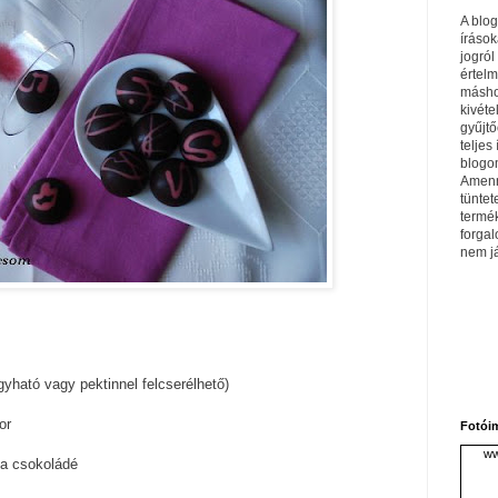
A blo
írások
jogról
értel
máshol
kivéte
gyűjtő
teljes 
blogom
Amenn
tüntet
termé
forga
nem j
agyható vagy pektinnel felcserélhető)
or
Fotói
ww
na csokoládé