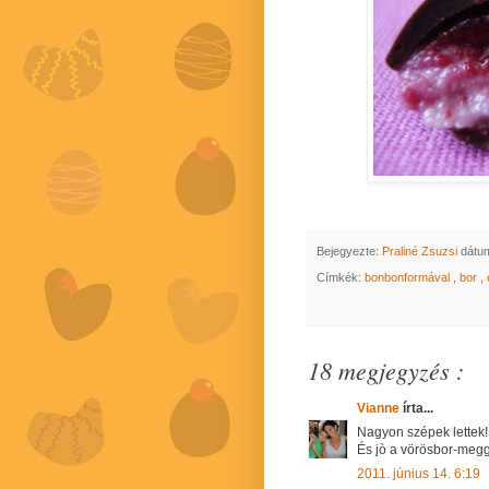
Bejegyezte:
Praliné Zsuzsi
dátu
Címkék:
bonbonformával
,
bor
,
18 megjegyzés :
Vianne
írta...
Nagyon szépek lettek! 
És jò a vörösbor-meg
2011. június 14. 6:19