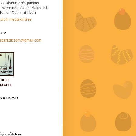
s, a kísérletezés játékos
t szeretném átadni Neked is!
 Karsai-Diamant Lívia)
 profil megtekintése
hatsz:
neparadicsom@gmail.com
TIFIED
OLATIER
k a FB-ra is!
i jogvédelem: