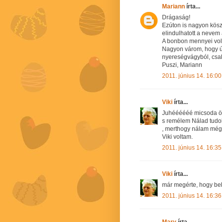
Mariann
írta...
Drágaság!
Ezúton is nagyon kösz
elindulhatott a nevem 
A bonbon mennyei volt
Nagyon várom, hogy új
nyereségvágyból, csak 
Puszi, Mariann
2011. június 14. 16:00
Viki
írta...
Juhéééééé micsoda öröm
s remélem Nálad tudo
, merthogy nálam még 
Viki voltam.
2011. június 14. 16:35
Viki
írta...
már megérte, hogy be
2011. június 14. 16:36
Mary
írta...