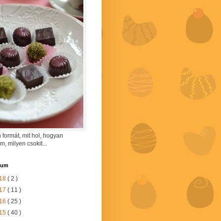
 formát, mit hol, hogyan
am, milyen csokit...
vum
18
( 2 )
17
( 11 )
16
( 25 )
15
( 40 )