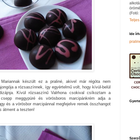
alkotá
örömé
(Fotó:
Teljes
Ide ír
prali
Mariannak készült ez a praliné, akivel már régóta nem
CER
jongója a rózsaszínnek, így egyértelmű volt, hogy kívül-belül
CHOC
izájnja. Kívül rózsaszínű Valrhona csokival csíkoztam a
y csepp meggypüré és vörösboros marcipánkrém adja a
Gyerte
ggy és a vörösbor marcipánnal megfejelve remek összhangot
s átment a teszten!
Szerző