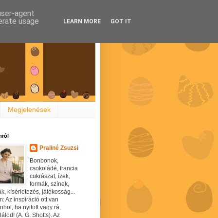
 user-agent
nerate usage
LEARN MORE
GOT IT
Megjelenések
ról
Praliné Zsuzsi
Bonbonok,
csokoládé, francia
cukrászat, ízek,
formák, színek,
ák, kísérletezés, játékosság...
: Az inspiráció ott van
hol, ha nyitott vagy rá,
álod! (A. G. Shotts). Az