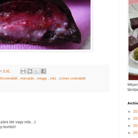
m:
0:42
étcsokoládé
,
marcipán
,
meggy
,
méz
,
színes csokoládé
Milyen
tárolj
Archí
►
20
►
20
pára ide vagy oda...:)
►
20
gy kombò!
►
20