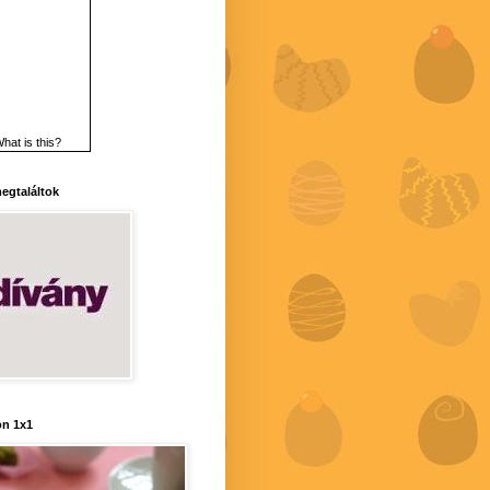
hat is this?
 megtaláltok
n 1x1