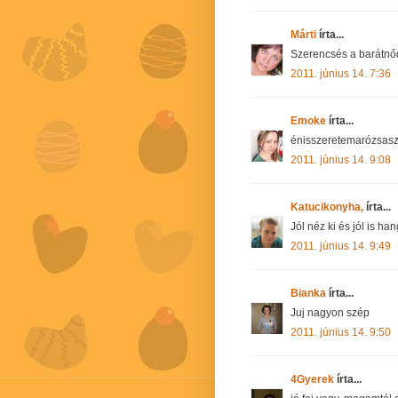
Márti
írta...
Szerencsés a barátnő
2011. június 14. 7:36
Emoke
írta...
énisszeretemarózsaszí
2011. június 14. 9:08
Katucikonyha,
írta...
Jól néz ki és jól is ha
2011. június 14. 9:49
Bianka
írta...
Juj nagyon szép
2011. június 14. 9:50
4Gyerek
írta...