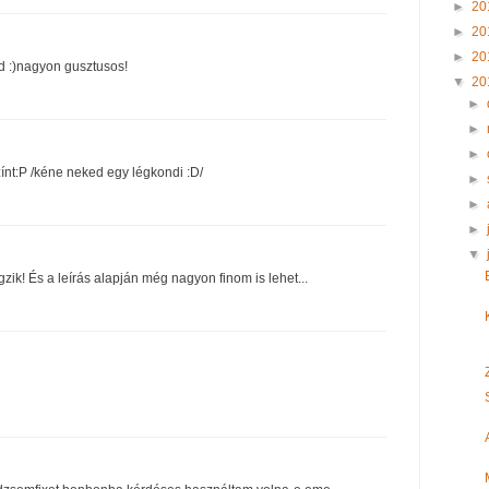
►
20
►
20
►
20
d :)nagyon gusztusos!
▼
20
►
►
►
nt:P /kéne neked egy légkondi :D/
►
►
►
▼
ngzik! És a leírás alapján még nagyon finom is lehet...