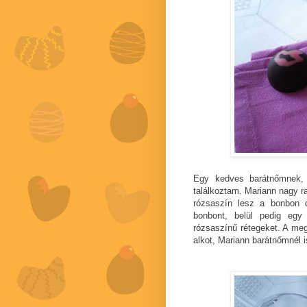
Egy kedves barátnőmnek, 
találkoztam. Mariann nagy ra
rózsaszín lesz a bonbon d
bonbont, belül pedig eg
rózsaszínű rétegeket. A me
alkot, Mariann barátnőmnél i