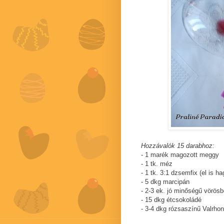
Hozzávalók 15 darabhoz:
- 1 marék magozott meggy
- 1 tk. méz
- 1 tk. 3:1 dzsemfix (el is h
- 5 dkg marcipán
- 2-3 ek. jó minőségű vörösb
- 15 dkg étcsokoládé
- 3-4 dkg rózsaszínű Valrho