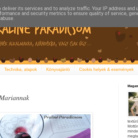
deliver its services and to analyze traffic. Your IP address and
formance and security metrics to ensure quality of service, ge
 abuse.
Technika, alapok
Könyvajánló
Csokis helyek & események
Magam
 Mariannak
textúr
Mottóm
minden
megtal