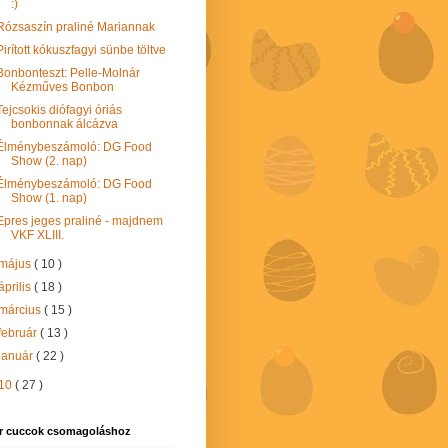
:)
Rózsaszín praliné Mariannak
Pirított kókuszfagyi sünbe töltve
Bonbonteszt: Pelle-Molnár
Kézműves Bonbon
Tejcsokis diófagyi óriás
bonbonnak álcázva
Élménybeszámoló: DG Food
Show (2. nap)
Élménybeszámoló: DG Food
Show (1. nap)
Epres jeges praliné - majdnem
VKF XLIII.
május
( 10 )
április
( 18 )
március
( 15 )
február
( 13 )
január
( 22 )
10
( 27 )
r cuccok csomagoláshoz