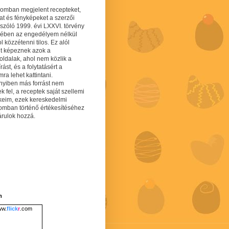
gomban megjelent recepteket,
at és fényképeket a szerzői
 szóló 1999. évi LXXVI. törvény
mében az engedélyem nélkül
 közzétenni tilos. Ez alól
lt képeznek azok a
oldalak, ahol nem közlik a
írást, és a folytatásért a
ra lehet kattintani.
yiben más forrást nem
ek fel, a receptek saját szellemi
keim, ezek kereskedelmi
lomban történő értékesítéséhez
árulok hozzá.
m
w.
flick
r
.com