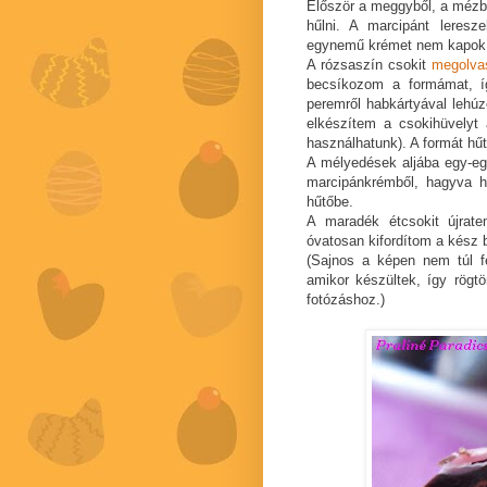
Először a meggyből, a mézb
hűlni. A marcipánt leres
egynemű krémet nem kapok
A rózsaszín csokit
megolva
becsíkozom a formámat, íg
peremről habkártyával lehú
elkészítem a csokihüvely
használhatunk). A formát hű
A mélyedések aljába egy-eg
marcipánkrémből, hagyva h
hűtőbe.
A maradék étcsokit újrat
óvatosan kifordítom a kész 
(Sajnos a képen nem túl f
amikor készültek, így rögt
fotózáshoz.)