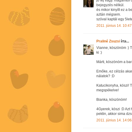
jó fej vagy. magamtó
bejegyzés nélkül.
és mikor kinyílt ez a b
aztán mégsem.
szóval kaptál egy 5let
2011. június 14. 10:47
Praliné Zsuzsi
írta...
Vianne, köszönöm :) Té
ki :)
Márti, köszönöm a bar
Emőke, ez célzás akar 
nálatok? :D
Katucikonyha, köszi!
megspékelve!
Bianka, köszönöm!
4Gyerek, köszi :D Azt
pektin, akkor sima dzse
2011. június 14. 14:06