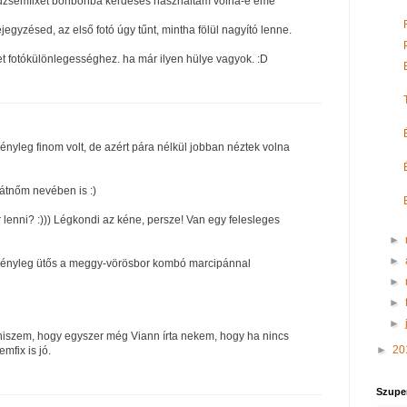
l dzsemfixet bonbonba kérdéses használtam volna-e eme
ejegyzésed, az első fotó úgy tűnt, mintha fölül nagyító lenne.
et fotókülönlegességhez. ha már ilyen hülye vagyok. :D
nyleg finom volt, de azért pára nélkül jobban néztek volna
átnőm nevében is :)
lenni? :))) Légkondi az kéne, persze! Van egy felesleges
►
►
 Tényleg ütős a meggy-vörösbor kombó marcipánnal
►
►
►
 hiszem, hogy egyszer még Viann írta nekem, hogy ha nincs
►
20
mfix is jó.
Szupe