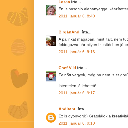
Lazac
írta...
Én is hasonló alapanyaggal készítette
2011. január 6. 8:49
BirgánAndi
írta...
A pálinkát magában, mint italt, nem 
feldogozva bármilyen ízesítésben jöhet! 
2011. január 6. 9:16
Chef Viki
írta...
Felnőtt vagyok, még ha nem is szigor
Istentelen jó lehetett!
2011. január 6. 9:17
Anditanti
írta...
Ez is gyönyörű:) Gratulálok a kreativit
2011. január 6. 9:18