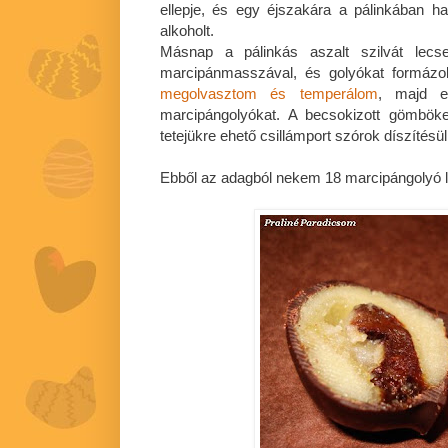
ellepje, és egy éjszakára a pálinkában 
alkoholt.
Másnap a pálinkás aszalt szilvát lec
marcipánmasszával, és golyókat formázo
megolvasztom és temperálom
, majd e
marcipángolyókat. A becsokizott gömböke
tetejükre ehető csillámport szórok díszítésül
Ebből az adagból nekem 18 marcipángolyó le