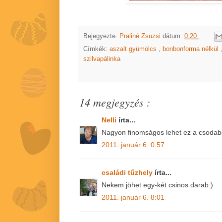
Bejegyezte:
Praliné Zsuzsi
dátum:
0:20
Címkék:
aszalt gyümölcs
,
bonbonforma nélkül
szilvapálinka
14 megjegyzés :
Nelli
írta...
Nagyon finomságos lehet ez a csodabo
2011. január 6. 0:57
családi tűzhely
írta...
Nekem jöhet egy-két csinos darab:)
2011. január 6. 8:01