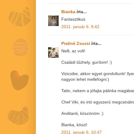
Bianka
írta...
Fantasztikus
2011. január 6. 9:42
Praliné Zsuzsi
írta...
Nelli, az volt!
Családi tűzhely, gurítom! :)
Vizicsibe, akkor egyet gondoltunk! Ily
nagyon lehet melléfogni:)
Tatin, nekem a jófajta pálinka magába
Chef Viki, és irtó egyszerű megcsinálni
Anditanti, köszönöm :)
Bianka, köszi!
2011. január 6. 10:47