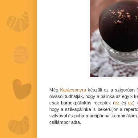
Még
Karácsonyra
készült ez a szigorúan f
olvasói tudhatják, hogy a pálinka az egyik
csak barackpálinkás receptek (
ez
és
ez
) 
hogy a szilvapálinka is bekerüljön a repert
szilvával és puha marcipánnal kombináljam,
csillámpor adta.