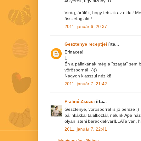
4Gyerek, úgy bizony :D
Virág, örülök, hogy tetszik az oldal!
összefoglalót!
2011. január 6. 20:37
Gesztenye receptjei
írta...
Erinacea!
L
Én a pálinkának még a "szagát" sem b
vörösbornál :-)))
Nagyon klasszul néz ki!
2011. január 7. 21:42
Praliné Zsuzsi
írta...
Gesztenye, vörösborral is jó persze :
pálinkákkal találkoztál, nálunk Apa há
olyan isteni baracklekvárILLATa van, h
2011. január 7. 22:41
Megjegyzés küldése