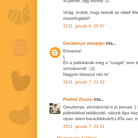
4Gyerek, úgy bizony :D
Virág, örülök, hogy tetszik az oldal!
összefoglalót!
2011. január 6. 20:37
Gesztenye receptjei
írta...
Erinacea!
L
Én a pálinkának még a "szagát" sem b
vörösbornál :-)))
Nagyon klasszul néz ki!
2011. január 7. 21:42
Praliné Zsuzsi
írta...
Gesztenye, vörösborral is jó persze :
pálinkákkal találkoztál, nálunk Apa há
olyan isteni baracklekvárILLATa van, h
2011. január 7. 22:41
Megjegyzés küldése