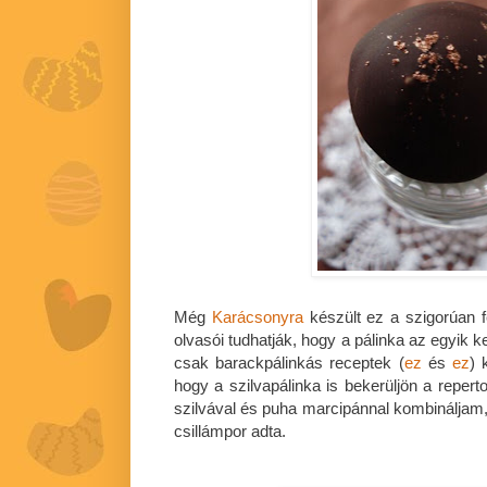
Még
Karácsonyra
készült ez a szigorúan f
olvasói tudhatják, hogy a pálinka az egyik
csak barackpálinkás receptek (
ez
és
ez
) 
hogy a szilvapálinka is bekerüljön a repert
szilvával és puha marcipánnal kombináljam,
csillámpor adta.