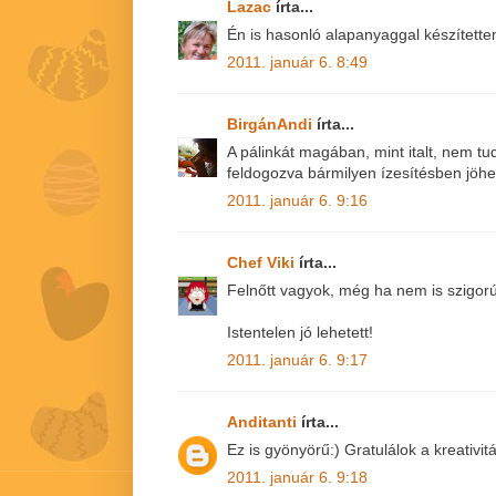
Lazac
írta...
Én is hasonló alapanyaggal készítette
2011. január 6. 8:49
BirgánAndi
írta...
A pálinkát magában, mint italt, nem 
feldogozva bármilyen ízesítésben jöhet! 
2011. január 6. 9:16
Chef Viki
írta...
Felnőtt vagyok, még ha nem is szigor
Istentelen jó lehetett!
2011. január 6. 9:17
Anditanti
írta...
Ez is gyönyörű:) Gratulálok a kreativit
2011. január 6. 9:18