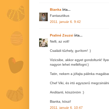
Bianka
írta...
Fantasztikus
2011. január 6. 9:42
Praliné Zsuzsi
írta...
Nelli, az volt!
Családi tűzhely, gurítom! :)
Vizicsibe, akkor egyet gondoltunk! Ily
nagyon lehet melléfogni:)
Tatin, nekem a jófajta pálinka magába
Chef Viki, és irtó egyszerű megcsinálni
Anditanti, köszönöm :)
Bianka, köszi!
2011. január 6. 10:47