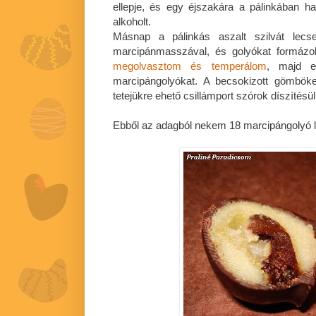
ellepje, és egy éjszakára a pálinkában 
alkoholt.
Másnap a pálinkás aszalt szilvát lec
marcipánmasszával, és golyókat formázo
megolvasztom és temperálom
, majd e
marcipángolyókat. A becsokizott gömböke
tetejükre ehető csillámport szórok díszítésül
Ebből az adagból nekem 18 marcipángolyó le