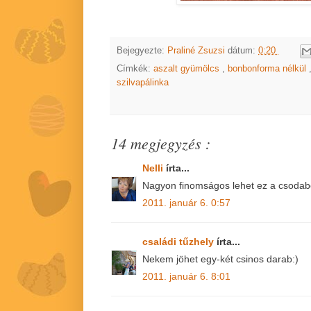
Bejegyezte:
Praliné Zsuzsi
dátum:
0:20
Címkék:
aszalt gyümölcs
,
bonbonforma nélkül
szilvapálinka
14 megjegyzés :
Nelli
írta...
Nagyon finomságos lehet ez a csodabo
2011. január 6. 0:57
családi tűzhely
írta...
Nekem jöhet egy-két csinos darab:)
2011. január 6. 8:01