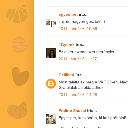
egycsipet
írta...
Jaj, de nagyon guszták! :)
2011. január 6. 10:59
4Gyerek
írta...
Ez a keresztmetszet merénylet.
2011. január 6. 11:27
Csilliviri
írta...
Most találtalak meg a VKF 39-en. Nagy
Gratulálok az oldaladhoz!
2011. január 6. 14:28
Praliné Zsuzsi
írta...
Egycsipet, köszönöm, ki kell próbálni!