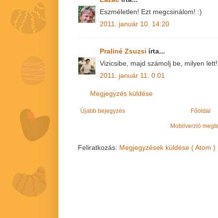
Eszméletlen! Ezt megcsinálom! :)
2011. január 10. 14:20
Praliné Zsuzsi
írta...
Vizicsibe, majd számolj be, milyen lett!
2011. január 11. 0:01
Megjegyzés küldése
Újabb bejegyzés
Főoldal
Mobilverzió megt
Feliratkozás:
Megjegyzések küldése ( Atom )