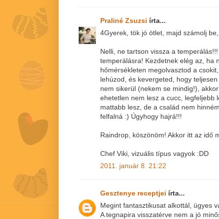
Praliné Zsuzsi
írta...
4Gyerek, tök jó ötlet, majd számolj be,
Nelli, ne tartson vissza a temperálás!!
temperálásra! Kezdetnek elég az, ha n
hőmérsékleten megolvasztod a csokit,
lehúzod, és kevergeted, hogy teljesen
nem sikerül (nekem se mindig!), akkor 
ehetetlen nem lesz a cucc, legfeljebb l
mattabb lesz, de a család nem hinném
felfalná :) Úgyhogy hajrá!!!
Raindrop, köszönöm! Akkor itt az idő m
Chef Viki, vizuális típus vagyok :DD
2011. január 8. 21:22
Gesztenye receptjei
írta...
Megint fantasztikusat alkottál, ügyes v
A tegnapira visszatérve nem a jó minő