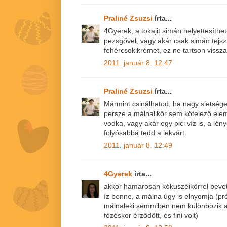
Praliné Zsuzsi
írta...
4Gyerek, a tokajit simán helyettesíth
pezsgővel, vagy akár csak simán tejszí
fehércsokikrémet, ez ne tartson vissza
2011. január 8. 12:47
Praliné Zsuzsi
írta...
Mármint csinálhatod, ha nagy sietség
persze a málnalikőr sem kötelező elem,
vodka, vagy akár egy pici víz is, a lén
folyósabbá tedd a lekvárt.
2011. január 8. 12:49
4Gyerek
írta...
akkor hamarosan kókuszéikőrrel beve
íz benne, a málna úgy is elnyomja (pr
málnaleki semmiben nem különbözik a s
főzéskor érződött, és fini volt)