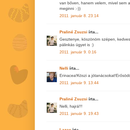
van bőven, hanem velem, mivel sem a
meginni :-))
2011. január 8. 23:14
Praliné Zsuzsi
írta...
Gesztenye, köszönöm szépen, kedves 
pálinkás ügyet is :)
2011. január 9. 0:16
Nelli
írta...
Erinacea!Köszi a jótanácsokat!Erősödö
2011. január 9. 13:44
Praliné Zsuzsi
írta...
Nelli, hajrá!!!
2011. január 9. 19:43
Lazac
írta...