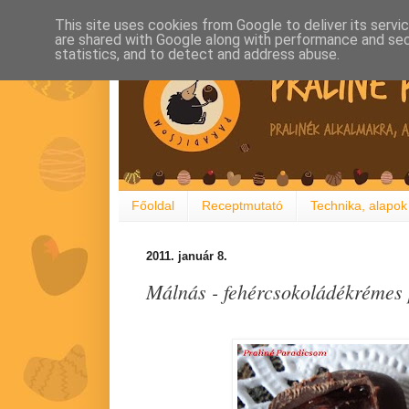
This site uses cookies from Google to deliver its servi
are shared with Google along with performance and secu
statistics, and to detect and address abuse.
Főoldal
Receptmutató
Technika, alapok
2011. január 8.
Málnás - fehércsokoládékrémes 