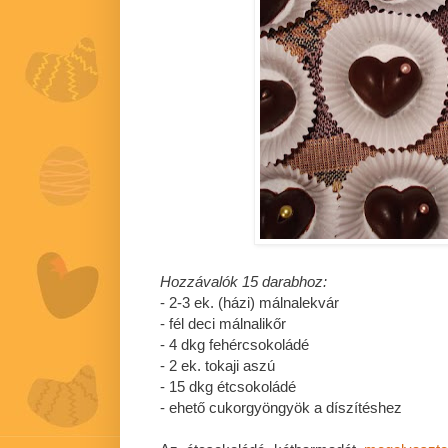
Hozzávalók 15 darabhoz:
- 2-3 ek. (házi) málnalekvár
- fél deci málnalikőr
- 4 dkg fehércsokoládé
- 2 ek. tokaji aszú
- 15 dkg étcsokoládé
- ehető cukorgyöngyök a díszítéshez