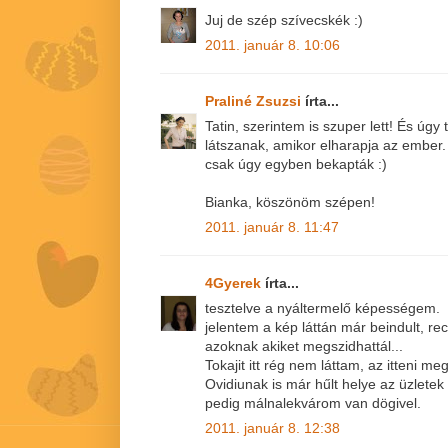
Juj de szép szívecskék :)
2011. január 8. 10:06
Praliné Zsuzsi
írta...
Tatin, szerintem is szuper lett! És úgy
látszanak, amikor elharapja az ember. 
csak úgy egyben bekapták :)
Bianka, köszönöm szépen!
2011. január 8. 11:47
4Gyerek
írta...
tesztelve a nyáltermelő képességem.
jelentem a kép láttán már beindult, r
azoknak akiket megszidhattál...
Tokajit itt rég nem láttam, az itteni me
Ovidiunak is már hűlt helye az üzletek 
pedig málnalekvárom van dögivel.
2011. január 8. 12:38