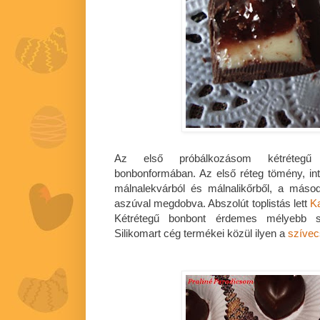
Az első próbálkozásom kétrétegű b
bonbonformában. Az első réteg tömény, int
málnalekvárból és málnalikőrből, a másod
aszúval megdobva. Abszolút toplistás lett
K
Kétrétegű bonbont érdemes mélyebb szi
Silikomart cég termékei közül ilyen a
szíve