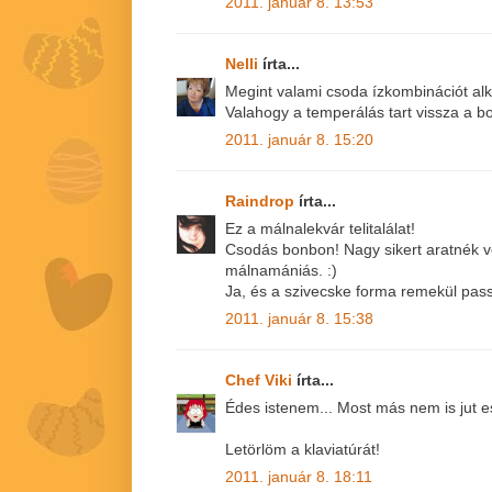
2011. január 8. 13:53
Nelli
írta...
Megint valami csoda ízkombinációt alko
Valahogy a temperálás tart vissza a bo
2011. január 8. 15:20
Raindrop
írta...
Ez a málnalekvár telitalálat!
Csodás bonbon! Nagy sikert aratnék v
málnamániás. :)
Ja, és a szivecske forma remekül pas
2011. január 8. 15:38
Chef Viki
írta...
Édes istenem... Most más nem is jut
Letörlöm a klaviatúrát!
2011. január 8. 18:11