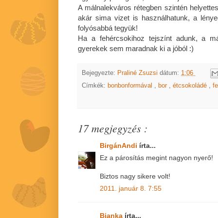
A málnalekváros rétegben szintén helyettesí
akár sima vizet is használhatunk, a lénye
folyósabbá tegyük!
Ha a fehércsokihoz tejszínt adunk, a m
gyerekek sem maradnak ki a jóból :)
Bejegyezte:
Praliné Zsuzsi
dátum:
1:06
Címkék:
bonbonformával
,
bor
,
étcsokoládé
,
f
17 megjegyzés :
BirgánAndi
írta...
Ez a párosítás megint nagyon nyerő!
Biztos nagy sikere volt!
2011. január 8. 7:55
Bianka
írta...