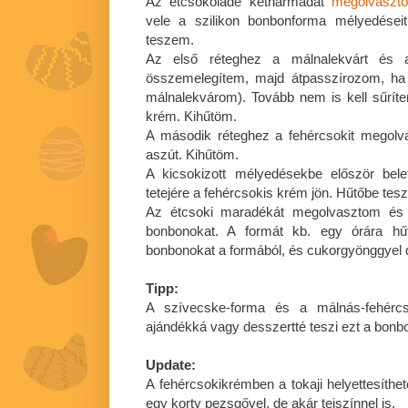
Az étcsokoládé kétharmadát
megolvaszt
vele a szilikon bonbonforma mélyedései
teszem.
Az első réteghez a málnalekvárt és a
összemelegítem, majd átpasszírozom, h
málnalekvárom). Tovább nem is kell sűríten
krém. Kihűtöm.
A második réteghez a fehércsokit megolv
aszút. Kihűtöm.
A kicsokizott mélyedésekbe először bel
tetejére a fehércsokis krém jön. Hűtőbe tes
Az étcsoki maradékát megolvasztom és 
bonbonokat. A formát kb. egy órára hű
bonbonokat a formából, és cukorgyönggyel 
Tipp:
A szívecske-forma és a málnás-fehércsok
ajándékká vagy desszertté teszi ezt a bonbo
Update:
A fehércsokikrémben a tokaji helyettesíth
egy korty pezsgővel, de akár tejszínnel is.