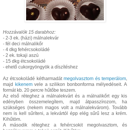
Hozzávalók 15 darabhoz:
- 2-3 ek. (házi) málnalekvár
- fél deci málnalikőr
- 4 dkg fehércsokoládé
- 2 ek. tokaji aszú
- 15 dkg étcsokoládé
- ehető cukorgyöngyök a díszítéshez
Az étcsokoládé kétharmadát
megolvasztom és temperálom
,
majd
kikenem
vele a szilikon bonbonforma mélyedéseit. A
formát kb. 20 percre hűtőbe teszem.
Az első réteghez a málnalekvárt és a málnalikőrt egy kis
edényben összemelegítem, majd átpasszírozom, ha
szükséges (nekem magos volt a málnalekvárom). Tovább
nem is kell sűríteni, a lekvártól épp elég sűrű lesz a krém.
Kihűtöm.
A második réteghez a fehércsokit megolvasztom, és