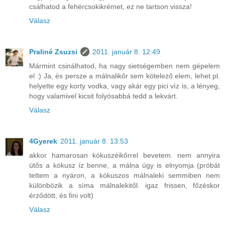
csálhatod a fehércsokikrémet, ez ne tartson vissza!
Válasz
Praliné Zsuzsi
2011. január 8. 12:49
Mármint csinálhatod, ha nagy sietségemben nem gépelem
el :) Ja, és persze a málnalikőr sem kötelező elem, lehet pl.
helyette egy korty vodka, vagy akár egy pici víz is, a lényeg,
hogy valamivel kicsit folyósabbá tedd a lekvárt.
Válasz
4Gyerek
2011. január 8. 13:53
akkor hamarosan kókuszéikőrrel bevetem. nem annyira
ütős a kókusz íz benne, a málna úgy is elnyomja (próbát
tettem a nyáron, a kókuszos málnaleki semmiben nem
különbözik a síma málnalekitől. igaz frissen, főzéskor
érződött, és fini volt)
Válasz