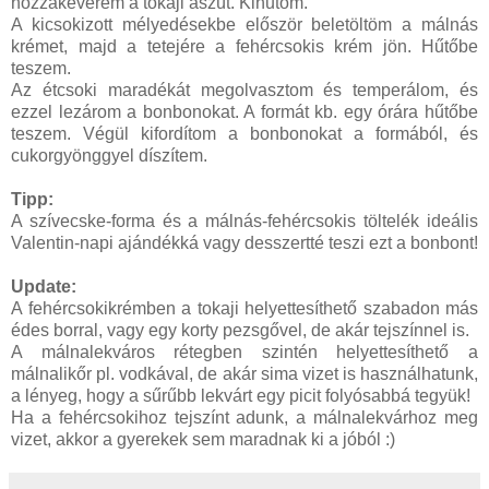
hozzákeverem a tokaji aszút. Kihűtöm.
A kicsokizott mélyedésekbe először beletöltöm a málnás
krémet, majd a tetejére a fehércsokis krém jön. Hűtőbe
teszem.
Az étcsoki maradékát megolvasztom és temperálom, és
ezzel lezárom a bonbonokat. A formát kb. egy órára hűtőbe
teszem. Végül kifordítom a bonbonokat a formából, és
cukorgyönggyel díszítem.
Tipp:
A szívecske-forma és a málnás-fehércsokis töltelék ideális
Valentin-napi ajándékká vagy desszertté teszi ezt a bonbont!
Update:
A fehércsokikrémben a tokaji helyettesíthető szabadon más
édes borral, vagy egy korty pezsgővel, de akár tejszínnel is.
A málnalekváros rétegben szintén helyettesíthető a
málnalikőr pl. vodkával, de akár sima vizet is használhatunk,
a lényeg, hogy a sűrűbb lekvárt egy picit folyósabbá tegyük!
Ha a fehércsokihoz tejszínt adunk, a málnalekvárhoz meg
vizet, akkor a gyerekek sem maradnak ki a jóból :)