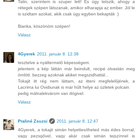
Tatin, szerintem is szuper lett! És úgy tetszik, ahogy a
rétegek szépen látszanak, amikor elharapja az ember. Jól le
is szidtam azokat, akik csak úgy egyben bekapták :)
Bianka, köszönöm szépen!
Válasz
4Gyerek
2011. január 8. 12:38
tesztelve a nyáltermelő képességem.
jelentem a kép láttán már beindult, recipé olvastán meg
ömlött. bezzeg azoknak akiket megszidhattál...
Tokajit itt rég nem láttam, az itteni megfelelőjének, a
Lacrima lui Ovidiunak is már hűlt helye az üzletek polcain.
pedig málnalekvárom van dögivel.
Válasz
Praliné Zsuzsi
2011. január 8. 12:47
4Gyerek, a tokajit simán helyettesítheted más édes borral,
vagy pezsgővel, vagy akár csak simán tejszínnel is