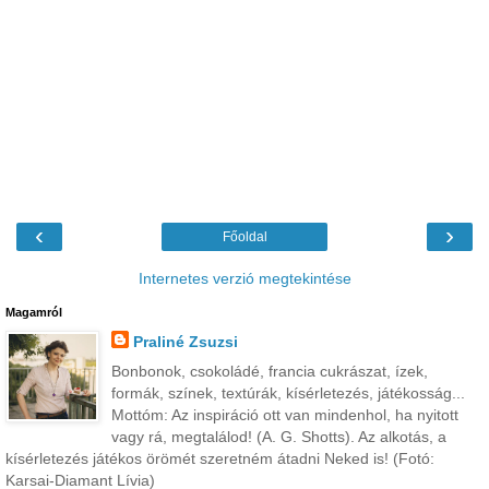
‹
›
Főoldal
Internetes verzió megtekintése
Magamról
Praliné Zsuzsi
Bonbonok, csokoládé, francia cukrászat, ízek,
formák, színek, textúrák, kísérletezés, játékosság...
Mottóm: Az inspiráció ott van mindenhol, ha nyitott
vagy rá, megtalálod! (A. G. Shotts). Az alkotás, a
kísérletezés játékos örömét szeretném átadni Neked is! (Fotó:
Karsai-Diamant Lívia)