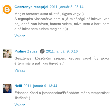
Gesztenye receptjei
2011. január 8. 23:14
Megint fantasztikusat alkottál, ügyes vagy:-)
A tegnapira visszatérve nem a jó minőségű pálinkával van
baj, abból van bőven, hanem velem, mivel sem a bort, sem
a pálinkát nem tudom meginni :-))
Válasz
Praliné Zsuzsi
2011. január 9. 0:16
Gesztenye, köszönöm szépen, kedves vagy! Így akkor
értem már a pálinkás ügyet is :)
Válasz
Nelli
2011. január 9. 13:44
Erinacea!Köszi a jótanácsokat!Erősödöm már a temperálást
illetően!:-)
Válasz