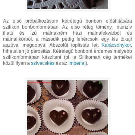
Az első próbálkozásom kétrétegű bonbon előállítására
szilikon bonbonformában. Az első réteg tömény, intenzív
illatú és ízű málnakrém házi málnalekvárból és
málnalikőrből, a második pedig fehércsoki egy kis tokaji
aszúval megdobva. Abszolút toplistás lett
Karácsonykor
,
hihetetlen jó párosítás. Kétrétegű bonbont érdemes mélyebb
szilikonformában készíteni (pl. a Silikomart cég termékei
közül ilyen a
szívecskés
és az
Imperial
).