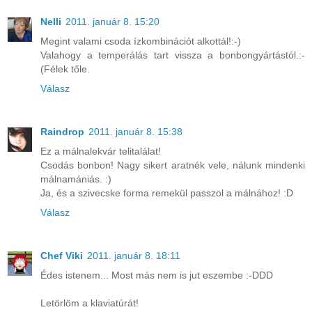
Nelli
2011. január 8. 15:20
Megint valami csoda ízkombinációt alkottál!:-)
Valahogy a temperálás tart vissza a bonbongyártástól.:-
(Félek tőle.
Válasz
Raindrop
2011. január 8. 15:38
Ez a málnalekvár telitalálat!
Csodás bonbon! Nagy sikert aratnék vele, nálunk mindenki
málnamániás. :)
Ja, és a szivecske forma remekül passzol a málnához! :D
Válasz
Chef Viki
2011. január 8. 18:11
Édes istenem... Most más nem is jut eszembe :-DDD
Letörlöm a klaviatúrát!