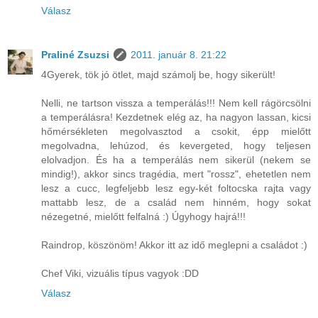
Válasz
Praliné Zsuzsi
2011. január 8. 21:22
4Gyerek, tök jó ötlet, majd számolj be, hogy sikerült!
Nelli, ne tartson vissza a temperálás!!! Nem kell rágörcsölni
a temperálásra! Kezdetnek elég az, ha nagyon lassan, kicsi
hőmérsékleten megolvasztod a csokit, épp mielőtt
megolvadna, lehúzod, és kevergeted, hogy teljesen
elolvadjon. És ha a temperálás nem sikerül (nekem se
mindig!), akkor sincs tragédia, mert "rossz", ehetetlen nem
lesz a cucc, legfeljebb lesz egy-két foltocska rajta vagy
mattabb lesz, de a család nem hinném, hogy sokat
nézegetné, mielőtt felfalná :) Úgyhogy hajrá!!!
Raindrop, köszönöm! Akkor itt az idő meglepni a családot :)
Chef Viki, vizuális típus vagyok :DD
Válasz