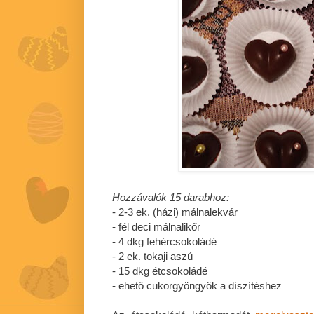
Hozzávalók 15 darabhoz:
- 2-3 ek. (házi) málnalekvár
- fél deci málnalikőr
- 4 dkg fehércsokoládé
- 2 ek. tokaji aszú
- 15 dkg étcsokoládé
- ehető cukorgyöngyök a díszítéshez