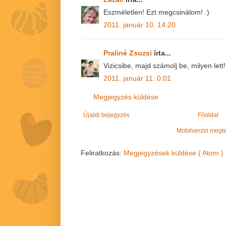
Eszméletlen! Ezt megcsinálom! :)
2011. január 10. 14:20
Praliné Zsuzsi
írta...
Vizicsibe, majd számolj be, milyen lett!
2011. január 11. 0:01
Megjegyzés küldése
Újabb bejegyzés
Főoldal
Mobilverzió megt
Feliratkozás:
Megjegyzések küldése ( Atom )