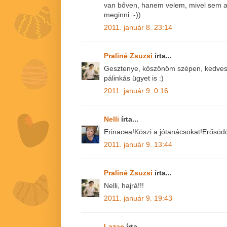
van bőven, hanem velem, mivel sem a
meginni :-))
2011. január 8. 23:14
Praliné Zsuzsi
írta...
Gesztenye, köszönöm szépen, kedves 
pálinkás ügyet is :)
2011. január 9. 0:16
Nelli
írta...
Erinacea!Köszi a jótanácsokat!Erősödö
2011. január 9. 13:44
Praliné Zsuzsi
írta...
Nelli, hajrá!!!
2011. január 9. 19:43
Lazac
írta...