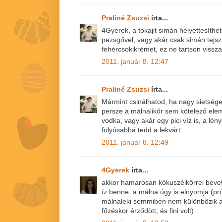
Praliné Zsuzsi
írta...
4Gyerek, a tokajit simán helyettesíth
pezsgővel, vagy akár csak simán tejszí
fehércsokikrémet, ez ne tartson vissza
2011. január 8. 12:47
Praliné Zsuzsi
írta...
Mármint csinálhatod, ha nagy sietség
persze a málnalikőr sem kötelező elem,
vodka, vagy akár egy pici víz is, a lén
folyósabbá tedd a lekvárt.
2011. január 8. 12:49
4Gyerek
írta...
akkor hamarosan kókuszéikőrrel beve
íz benne, a málna úgy is elnyomja (pr
málnaleki semmiben nem különbözik a s
főzéskor érződött, és fini volt)