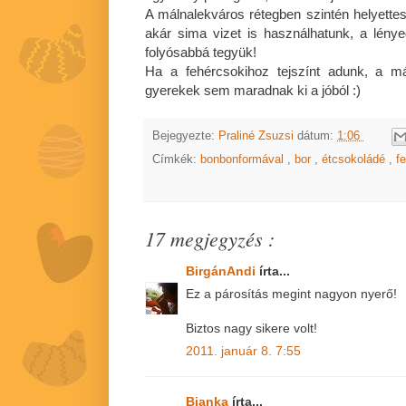
A málnalekváros rétegben szintén helyettesí
akár sima vizet is használhatunk, a lénye
folyósabbá tegyük!
Ha a fehércsokihoz tejszínt adunk, a m
gyerekek sem maradnak ki a jóból :)
Bejegyezte:
Praliné Zsuzsi
dátum:
1:06
Címkék:
bonbonformával
,
bor
,
étcsokoládé
,
f
17 megjegyzés :
BirgánAndi
írta...
Ez a párosítás megint nagyon nyerő!
Biztos nagy sikere volt!
2011. január 8. 7:55
Bianka
írta...