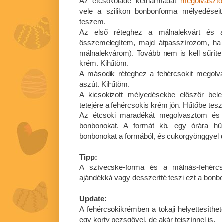
Az étcsokoládé kétharmadát
megolvaszt
vele a szilikon bonbonforma mélyedései
teszem.
Az első réteghez a málnalekvárt és a
összemelegítem, majd átpasszírozom, h
málnalekvárom). Tovább nem is kell sűríten
krém. Kihűtöm.
A második réteghez a fehércsokit megolv
aszút. Kihűtöm.
A kicsokizott mélyedésekbe először bel
tetejére a fehércsokis krém jön. Hűtőbe tes
Az étcsoki maradékát megolvasztom és 
bonbonokat. A formát kb. egy órára hű
bonbonokat a formából, és cukorgyönggyel 
Tipp:
A szívecske-forma és a málnás-fehércsok
ajándékká vagy desszertté teszi ezt a bonbo
Update:
A fehércsokikrémben a tokaji helyettesíth
egy korty pezsgővel, de akár tejszínnel is.