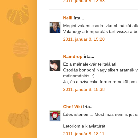
2011. január 8. 13:53
Nelli
írta...
Megint valami csoda ízkombinációt alko
Valahogy a temperálás tart vissza a bo
2011. január 8. 15:20
Raindrop
írta...
Ez a málnalekvár telitalálat!
Csodás bonbon! Nagy sikert aratnék v
málnamániás. :)
Ja, és a szivecske forma remekül pas
2011. január 8. 15:38
Chef Viki
írta...
Édes istenem... Most más nem is jut
Letörlöm a klaviatúrát!
2011. január 8. 18:11