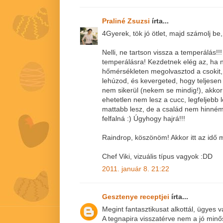
Praliné Zsuzsi
írta...
4Gyerek, tök jó ötlet, majd számolj be,
Nelli, ne tartson vissza a temperálás!!
temperálásra! Kezdetnek elég az, ha n
hőmérsékleten megolvasztod a csokit,
lehúzod, és kevergeted, hogy teljesen
nem sikerül (nekem se mindig!), akkor 
ehetetlen nem lesz a cucc, legfeljebb l
mattabb lesz, de a család nem hinném
felfalná :) Úgyhogy hajrá!!!
Raindrop, köszönöm! Akkor itt az idő m
Chef Viki, vizuális típus vagyok :DD
2011. január 8. 21:22
Gesztenye receptjei
írta...
Megint fantasztikusat alkottál, ügyes v
A tegnapira visszatérve nem a jó minő