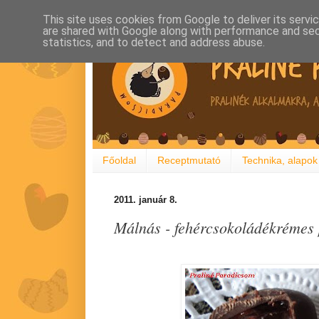
This site uses cookies from Google to deliver its servi
are shared with Google along with performance and secu
statistics, and to detect and address abuse.
Főoldal
Receptmutató
Technika, alapok
2011. január 8.
Málnás - fehércsokoládékrémes 