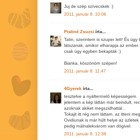
Juj de szép szívecskék :)
2011. január 8. 10:06
Praliné Zsuzsi
írta...
Tatin, szerintem is szuper lett! És úgy
látszanak, amikor elharapja az ember. 
csak úgy egyben bekapták :)
Bianka, köszönöm szépen!
2011. január 8. 11:47
4Gyerek
írta...
tesztelve a nyáltermelő képességem.
jelentem a kép láttán már beindult, r
azoknak akiket megszidhattál...
Tokajit itt rég nem láttam, az itteni me
Ovidiunak is már hűlt helye az üzletek 
pedig málnalekvárom van dögivel.
2011. január 8. 12:38