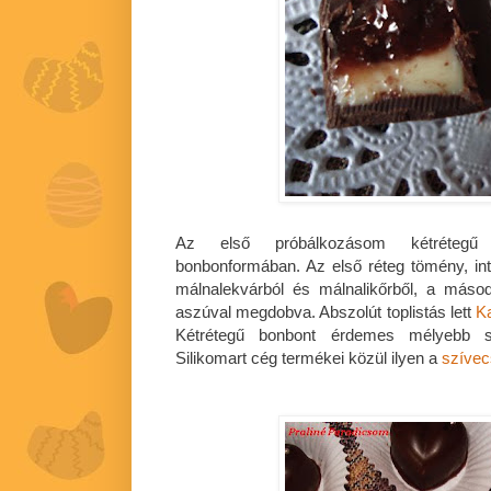
Az első próbálkozásom kétrétegű b
bonbonformában. Az első réteg tömény, int
málnalekvárból és málnalikőrből, a másod
aszúval megdobva. Abszolút toplistás lett
K
Kétrétegű bonbont érdemes mélyebb szi
Silikomart cég termékei közül ilyen a
szíve