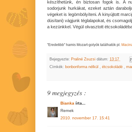
készíthetünk, én biztosan fogok is. A 
sodorjunk hurkákat, ezeket aztán darabolj
végeket is legömbölyíteni. A kinyújtott marc
dúsítani) vágjunk téglalapokat, és csomago
a kezünkkel. Végül olvasztott étcsokoládéba
"Eredetibb" hamis Mozart-golyók találhatók pl.
Macin
Bejegyezte:
Praliné Zsuzsi
dátum:
13:17
Címkék:
bonbonforma nélkül
,
étcsokoládé
,
ma
9 megjegyzés :
Bianka
írta...
Remek
2010. november 17. 15:41