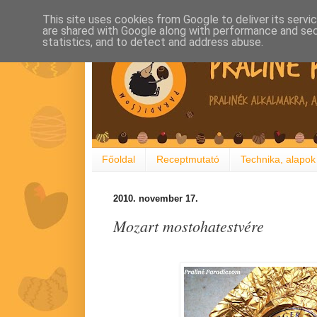
This site uses cookies from Google to deliver its servi
are shared with Google along with performance and secu
statistics, and to detect and address abuse.
Főoldal
Receptmutató
Technika, alapok
2010. november 17.
Mozart mostohatestvére