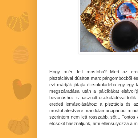
Hogy miért lett mostoha? Mert az er
pisztáciával dúsított marcipángömböcből és 
ezt mártják jófajta étcsokoládéba egy-egy 
megszáradása után a pálcikákat eltávolí
bevonáshoz is használt csokoládéval töltik 
eredeti lemásolásához: a pisztácia és az
mostohatestvére mandulamarcipánból mindös
szerintem nem lett rosszabb, sőt... Fontos
étcsokit használjunk, ami ellensúlyozza a 