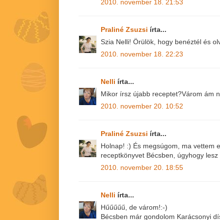
2010. november 18. 21:53
Praliné Zsuzsi
írta...
Szia Nelli! Örülök, hogy benéztél és olv
2010. november 18. 22:23
Nelli
írta...
Mikor írsz újabb receptet?Várom ám n
2010. november 20. 10:52
Praliné Zsuzsi
írta...
Holnap! :) És megsúgom, ma vettem e
receptkönyvet Bécsben, úgyhogy lesz m
2010. november 20. 18:55
Nelli
írta...
Hűűűűű, de várom!:-)
Bécsben már gondolom Karácsonyi dí