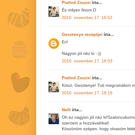
Praliné Zsuzsi
írta...
És milyen finom:D
2010. november 17. 16:52
Gesztenye receptjei
írta...
Eri!
Nagyon jól néz ki :-))
2010. november 17. 18:03
Praliné Zsuzsi
írta...
Köszi, Gesztenye! Tuti megcsinálom m
2010. november 17. 18:19
Nelli
írta...
Oh ez nagyon jól néz ki!Szaloncukornak
szerzem a hozzávalókat!
Köszönöm szépen, hogy olvasóm lettél