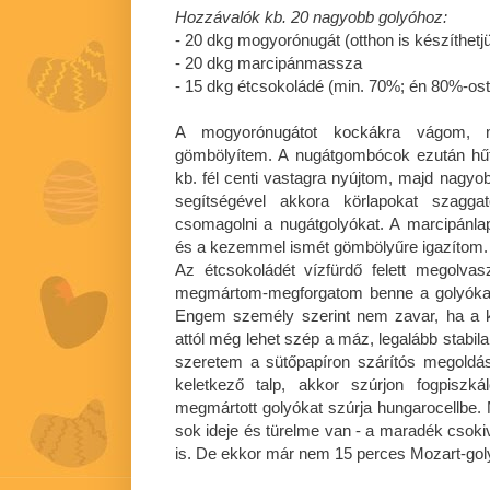
Hozzávalók kb. 20 nagyobb golyóhoz:
- 20 dkg mogyorónugát (otthon is készíthetj
- 20 dkg marcipánmassza
- 15 dkg étcsokoládé (min. 70%; én 80%-os
A mogyorónugátot kockákra vágom,
gömbölyítem. A nugátgombócok ezután hű
kb. fél centi vastagra nyújtom, majd nagyo
segítségével akkora körlapokat szagga
csomagolni a nugátgolyókat. A marcipánl
és a kezemmel ismét gömbölyűre igazítom.
Az étcsokoládét vízfürdő felett megolvas
megmártom-megforgatom benne a golyókat,
Engem személy szerint nem zavar, ha a k
attól még lehet szép a máz, legalább stabila
szeretem a sütőpapíron szárítós megoldás
keletkező talp, akkor szúrjon fogpisz
megmártott golyókat szúrja hungarocellbe. M
sok ideje és türelme van - a maradék csokiva
is. De ekkor már nem 15 perces Mozart-goly