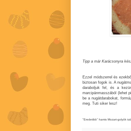
Tipp a már Karácsonyra kés
Ezzel módszerrel és ezekbő
biztosan fogok is. A nugátm
daraboljuk fel, és a kezün
marcipánmasszából (lehet pi
be a nugátdarabokat, formá
meg. Tuti siker lesz!
"Eredetibb" hamis Mozart-golyók tal