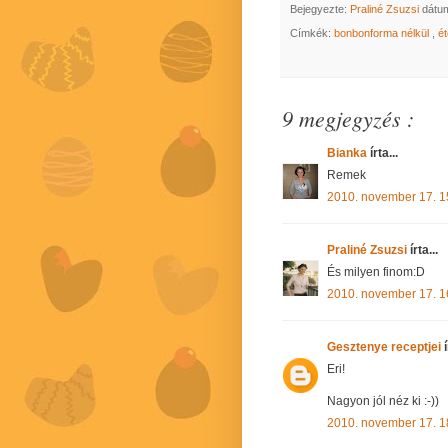
Bejegyezte:
Praliné Zsuzsi
dátu
Címkék:
bonbonforma nélkül
,
é
9 megjegyzés :
Bianka
írta...
Remek
2010. november 17. 1
Praliné Zsuzsi
írta...
És milyen finom:D
2010. november 17. 1
Gesztenye receptjei
í
Eri!
Nagyon jól néz ki :-))
2010. november 17. 1