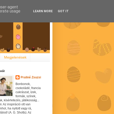
 user-agent
nerate usage
LEARN MORE
GOT IT
Megjelenések
ról
Praliné Zsuzsi
Bonbonok,
csokoládé, francia
cukrászat, ízek,
formák, színek,
ák, kísérletezés, játékosság...
: Az inspiráció ott van
hol, ha nyitott vagy rá,
álod! (A. G. Shotts). Az