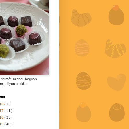
 formát, mit hol, hogyan
am, milyen csokit...
vum
18
( 2 )
17
( 11 )
16
( 25 )
15
( 40 )