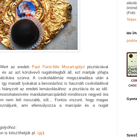
alkotá
örömé
(Fotó:
Teljes
Ide ír
prali
 Mert az eredeti
Paul Fürst-féle
Mozart-golyó
pisztáciával
és az azt körülvevő nugátrétegből áll, ezt mártják jófajta
pálcikára szúrva. A csokoládémáz megszáradása után a
CER
az így maradt lyukakat a bevonáshoz is használt csokoládéval
CHOC
is hiányzott az eredeti lemásolásához: a pisztácia és az idő.
d mostohatestvére mandulamarcipánból mindössze negyed óra
Gyerte
tem nem lett rosszabb, sőt... Fontos viszont, hogy magas
használjunk, ami ellensúlyozza a marcipán és a nugát
golyóhoz:
n is készíthetjük pl.
így
)
Szerző