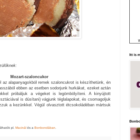
W
Itt is
zülőknek:
Mozart-szaloncukor
l az alapanyagokból remek szaloncukrot is készíthetünk, én
asszából ebben az esetben sodorjunk hurkákat, ezeket aztán
kkel próbáljuk a végeket is legömbölyíteni. A kinyújtott
sztáciával is dúsítani) vágjunk téglalapokat, és csomagoljuk
zzuk a kezünkkel. Végül olvasztott étcsokoládéban mártsuk
Bonbo
álhatók pl.
Macinál
és a
Bonbondában
.