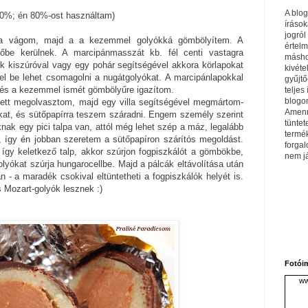
A blo
 70%; én 80%-ost használtam)
írások
jogról
ra vágom, majd a a kezemmel golyókká gömbölyítem. A
értel
őbe kerülnek. A marcipánmasszát kb. fél centi vastagra
máshol
k kiszúróval vagy egy pohár segítségével akkora körlapokat
kivéte
el be lehet csomagolni a nugátgolyókat. A marcipánlapokkal
gyűjtő
és a kezemmel ismét gömbölyűre igazítom.
teljes 
blogom
elett megolvasztom, majd egy villa segítségével megmártom-
Amenn
at, és sütőpapírra teszem száradni. Engem személy szerint
tüntet
nak egy pici talpa van, attól még lehet szép a máz, legalább
termé
n, így én jobban szeretem a sütőpapíron szárítós megoldást.
forga
 így keletkező talp, akkor szúrjon fogpiszkálót a gömbökbe,
nem j
lyókat szúrja hungarocellbe. Majd a pálcák eltávolítása után
n - a maradék csokival eltüntetheti a fogpiszkálók helyét is.
 Mozart-golyók lesznek :)
Fotói
ww