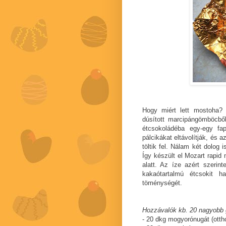
Hogy miért lett mostoha?
dúsított marcipángömböcből 
étcsokoládéba egy-egy fa
pálcikákat eltávolítják, és 
töltik fel. Nálam két dolog 
Így készült el Mozart rapi
alatt. Az íze azért szerin
kakaótartalmú étcsokit 
töménységét.
Hozzávalók kb. 20 nagyobb 
- 20 dkg mogyorónugát (ottho