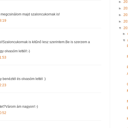
►
20
►
20
i megcsinálom majd szaloncukornak is!
►
20
8:19
►
20
▼
20
►
▼
ki!Szaloncukornak is kitűnő lesz szerintem.Be is szerzem a
 olvasóm lettél!:-)
1:53
y benéztél és olvasóm lettél :)
2:23
ptet?Várom ám nagyon!:-)
0:52