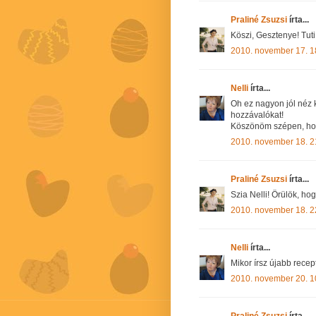
Praliné Zsuzsi
írta...
Köszi, Gesztenye! Tut
2010. november 17. 1
Nelli
írta...
Oh ez nagyon jól néz 
hozzávalókat!
Köszönöm szépen, hogy
2010. november 18. 2
Praliné Zsuzsi
írta...
Szia Nelli! Örülök, hog
2010. november 18. 2
Nelli
írta...
Mikor írsz újabb rece
2010. november 20. 1
Praliné Zsuzsi
írta...