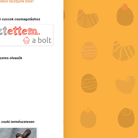
Akkor kezdjünk bele!
r cuccok csomagoláshoz
zeres olvasók
 csoki természetesen