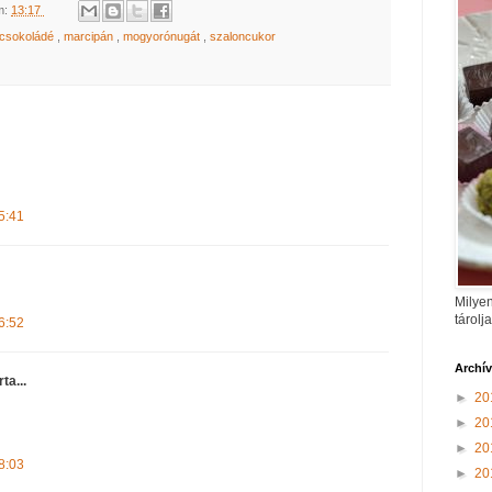
m:
13:17
tcsokoládé
,
marcipán
,
mogyorónugát
,
szaloncukor
5:41
Milyen
tárolj
6:52
Archí
rta...
►
20
►
20
►
20
8:03
►
20