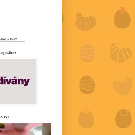
hat is this?
 megtaláltok
n 1x1