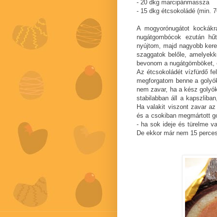
- 20 dkg marcipánmassza
- 15 dkg étcsokoládé (min.
A mogyorónugátot kockák
nugátgombócok ezután hűt
nyújtom, majd nagyobb kere
szaggatok belőle, amelyekk
bevonom a nugátgömböket, 
Az étcsokoládét vízfürdő f
megforgatom benne a golyók
nem zavar, ha a kész golyók
stabilabban áll a kapszliba
Ha valakit viszont zavar az
és a csokiban megmártott go
- ha sok ideje és türelme va
De ekkor már nem 15 perces