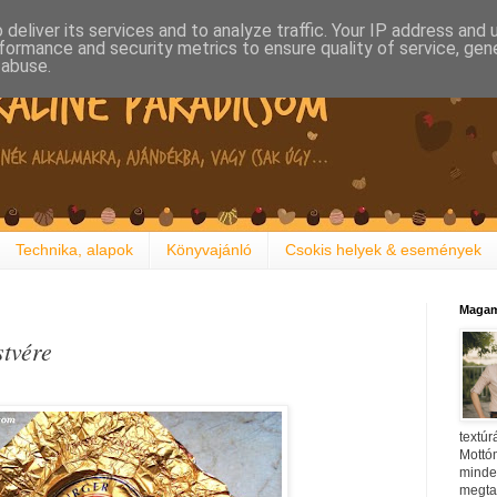
deliver its services and to analyze traffic. Your IP address and
formance and security metrics to ensure quality of service, ge
 abuse.
Technika, alapok
Könyvajánló
Csokis helyek & események
Magam
tvére
textúr
Mottóm
minden
megtal