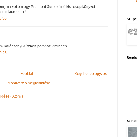
m, ma vettem egy Pralinenträume című kis receptkönyvet
 mit kipróbálni!
8:55
Szupe
m Karácsonyi díszben pompázik minden.
9:25
Rends
Főoldal
Régebbi bejegyzés
Mobilverzió megtekintése
dése ( Atom )
Színes