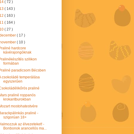
14
( 72 )
13
( 143 )
12
( 163 )
11
( 164 )
10
( 27 )
december
( 17 )
november
( 10 )
Praliné hardcore
kávérajongóknak
Pralinékészítés szilikon
formában
Praliné paradicsom Bécsben
A csokoládé temperálása
egyszerűen
Csokoládélikőrös praliné
Mars praliné roppanós
krokantburokban
Mozart mostohatestvére
Barackpálinkás praliné -
szigorúan 18+
Halmozzuk az élvezeteket! -
Bonbonok arancellós ma...