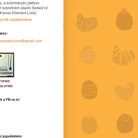
s, a kísérletezés játékos
t szeretném átadni Neked is!
 Karsai-Diamant Lívia)
 profil megtekintése
hatsz:
neparadicsom@gmail.com
TIFIED
OLATIER
k a FB-ra is!
i jogvédelem: