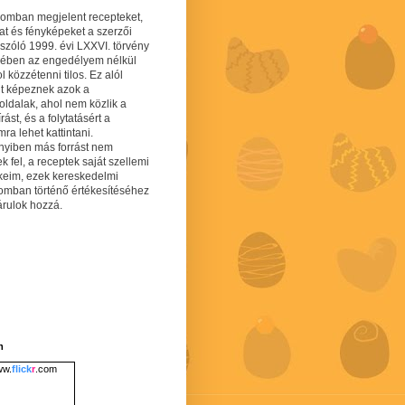
gomban megjelent recepteket,
at és fényképeket a szerzői
 szóló 1999. évi LXXVI. törvény
mében az engedélyem nélkül
 közzétenni tilos. Ez alól
lt képeznek azok a
oldalak, ahol nem közlik a
írást, és a folytatásért a
ra lehet kattintani.
yiben más forrást nem
ek fel, a receptek saját szellemi
keim, ezek kereskedelmi
lomban történő értékesítéséhez
árulok hozzá.
m
w.
flick
r
.com