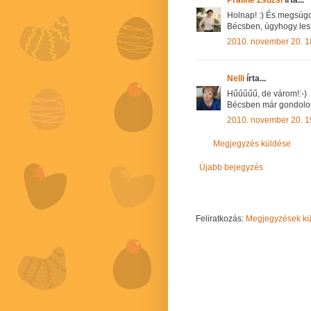
Holnap! :) És megsúgo
Bécsben, úgyhogy lesz
2010. november 20. 1
Nelli
írta...
Hűűűűű, de várom!:-)
Bécsben már gondolo
2010. november 20. 1
Megjegyzés küldése
Újabb bejegyzés
Feliratkozás:
Megjegyzések kül