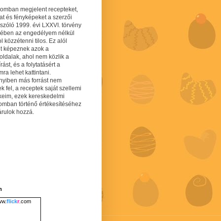
gomban megjelent recepteket,
at és fényképeket a szerzői
 szóló 1999. évi LXXVI. törvény
mében az engedélyem nélkül
 közzétenni tilos. Ez alól
lt képeznek azok a
oldalak, ahol nem közlik a
írást, és a folytatásért a
ra lehet kattintani.
yiben más forrást nem
ek fel, a receptek saját szellemi
keim, ezek kereskedelmi
lomban történő értékesítéséhez
árulok hozzá.
m
w.
flick
r
.com