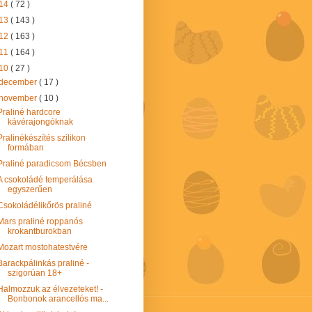
14
( 72 )
13
( 143 )
12
( 163 )
11
( 164 )
10
( 27 )
december
( 17 )
november
( 10 )
Praliné hardcore
kávérajongóknak
Pralinékészítés szilikon
formában
Praliné paradicsom Bécsben
A csokoládé temperálása
egyszerűen
Csokoládélikőrös praliné
Mars praliné roppanós
krokantburokban
Mozart mostohatestvére
Barackpálinkás praliné -
szigorúan 18+
Halmozzuk az élvezeteket! -
Bonbonok arancellós ma...