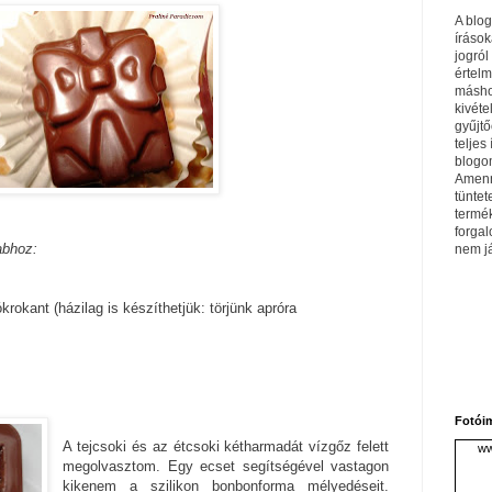
A blo
írások
jogról
értel
máshol
kivéte
gyűjtő
teljes 
blogom
Amenn
tüntet
termé
forga
abhoz:
nem j
krokant (házilag is készíthetjük: törjünk apróra
Fotói
A tejcsoki és az étcsoki kétharmadát vízgőz felett
ww
megolvasztom. Egy ecset segítségével vastagon
kikenem a szilikon bonbonforma mélyedéseit.