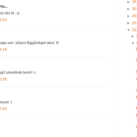
►
20
rta...
►
20
l néz ki :-))
►
20
8:53
►
20
▼
20
►
aja van: súlyos függőséget okoz :D
▼
9:14
gő szeretnék lenni!:-)
0:28
eszel :)
0:43