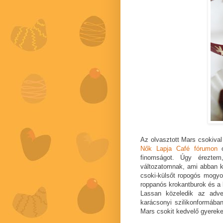
Az olvasztott Mars csokival 
Nők Lapja Café fórumon
o
finomságot. Úgy éreztem
változatomnak, ami abban kü
csoki-külsőt ropogós mogyoró
roppanós krokantburok és a k
Lassan közeledik az adve
karácsonyi szilikonformában
Mars csokit kedvelő gyereke