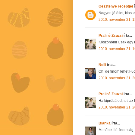
Gesztenye receptjei
í
Nagyon jó ötlet, klasszu
2010. november 21. 1
Praliné Zsuzsi
írta...
Köszönöm! Csak egy b
2010. november 21. 1
Nelli
írta...
Oh, de finom lehet!Füg
2010. november 21. 2
Praliné Zsuzsi
írta...
Ha kipróbálod, tuti az l
2010. november 21. 2
Bianka
írta...
Mesébe illő finomság