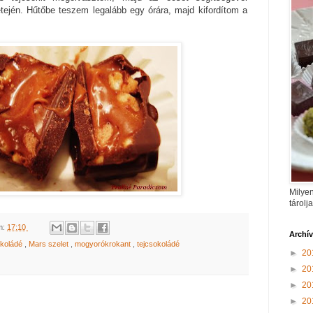
tején. Hűtőbe teszem legalább egy órára, majd kifordítom a
Milyen
tárolj
m:
17:10
Archí
okoládé
,
Mars szelet
,
mogyorókrokant
,
tejcsokoládé
►
20
►
20
►
20
►
20