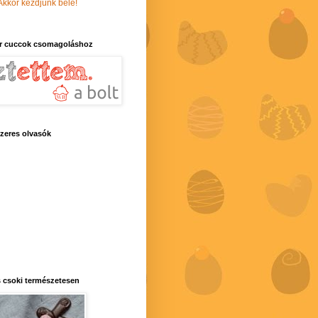
Akkor kezdjünk bele!
r cuccok csomagoláshoz
zeres olvasók
 csoki természetesen