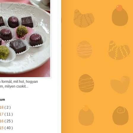
 formát, mit hol, hogyan
am, milyen csokit...
vum
18
( 2 )
17
( 11 )
16
( 25 )
15
( 40 )