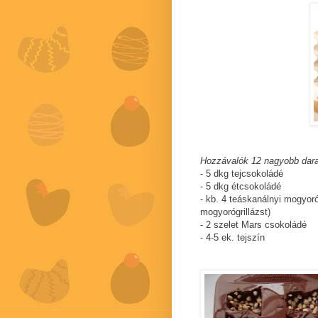
Hozzávalók 12 nagyobb dar
- 5 dkg tejcsokoládé
- 5 dkg étcsokoládé
- kb. 4 teáskanálnyi mogyoró
mogyorógrillázst)
- 2 szelet Mars csokoládé
- 4-5 ek. tejszín