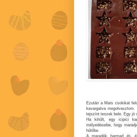
Ezután a Mars csokikat fel
kavargatva megolvasztom. 
tejszínt teszek bele. Egy j
Ha kihűlt, egy icipici 
mélyedéseibe, hogy maradj
hűtőbe.
A maradék harmad ét- és