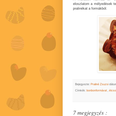
eloszlatom a mélyedések te
pralinékat a formákból.
Bejegyezte:
Praliné Zsuzsi
dátu
Címkék:
bonbonformával
,
étcs
7 megjegyzés :