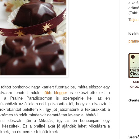
alkotá
örömé
(Fotó:
Teljes
Ide ír
prali
CER
töltött bonbonok nagy karriert futottak be, mióta először egy
CHOC
lvasni lehetett róluk:
több
blogger
is elkészítette ezt a
, a Praliné Paradicsomon is szerepelnie kell az én
Gyerte
lönbözik az általam eddig olvasottaktól, hogy az olvasztott
krokanttal béleltem ki. Így jót játszhatunk a textúrákkal: a
rémes töltelék mindenkit garantáltan levesz a lábáról!
nti időszak, jön a Mikulás, így az én bonbonjaim egy
 készültek. Ez a praliné akár jó ajándék lehet Mikulásra a
knek, no és persze felnőtteknek.
Szerző