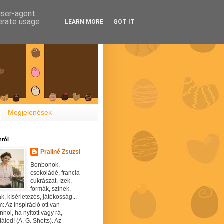
 user-agent
nerate usage
LEARN MORE
GOT IT
Megjelenések
ról
Praliné Zsuzsi
Bonbonok,
csokoládé, francia
cukrászat, ízek,
formák, színek,
ák, kísérletezés, játékosság...
: Az inspiráció ott van
hol, ha nyitott vagy rá,
álod! (A. G. Shotts). Az