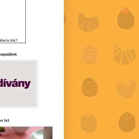
hat is this?
 megtaláltok
n 1x1