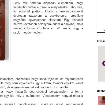
Fény felé fordítva alaposan ellenőrzöm, hogy
mindenhol fedi-e a csoki a mélyedésket; ahol kell,
az ecsettel javítom. Utána a krokantdarabokat
óvatosan rászórom a csokirétegre, próbálom
nagyjából egyenletesen eloszlatni. Egy kiskanál
hátával óvatosan belenyomkodom a csokiba, majd
mehet a forma a hűtőbe kb. 20 percre, hogy a
W
csoki megdermedjen.
Itt is
darabolom, hozzáadok négy kanál tejszínt, és folyamatosan
Ha még nem egyenletes így a krém, további egy-két kanál
ó sűrű, de egynemű krémet kell kapnunk. Ezt kihűtöm.
Bonbo
kanál vagy habzsák segítségével beleadagolom a forma
on egy kis hely a lezáráshoz. Visszarakom negyed órára a
 tejcsokit megolvasztom, majd az ecset segítségével