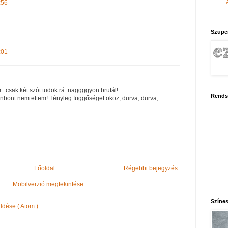
:56
Szupe
:01
.csak két szót tudok rá: naggggyon brutál!
Rends
nbont nem ettem! Tényleg függőséget okoz, durva, durva,
Főoldal
Régebbi bejegyzés
Mobilverzió megtekintése
Színes
dése ( Atom )