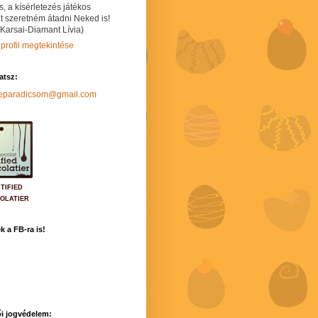
s, a kísérletezés játékos
t szeretném átadni Neked is!
 Karsai-Diamant Lívia)
 profil megtekintése
hatsz:
neparadicsom@gmail.com
TIFIED
OLATIER
k a FB-ra is!
i jogvédelem: