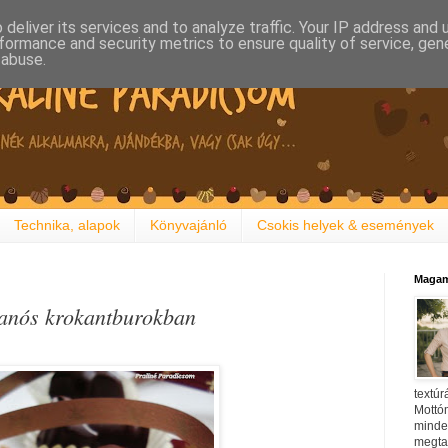
deliver its services and to analyze traffic. Your IP address and
formance and security metrics to ensure quality of service, ge
 abuse.
Technika, alapok
Könyvajánló
Csokis helyek & események
Magam
panós krokantburokban
textúr
Mottóm
minden
megtal