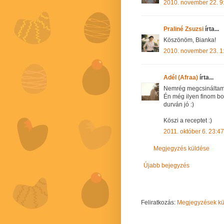
2010. november 22. 9
Praliné Zsuzsi
írta...
Köszönöm, Bianka!
2010. november 23. 1
Adél (Afraa)
írta...
Nemrég megcsináltam..
Én még ilyen finom bo
durván jó :)
Köszi a receptet :)
2011. október 6. 23:47
Megjegyzés küldése
Újabb bejegyzés
Feliratkozás:
Megjegyzések kül