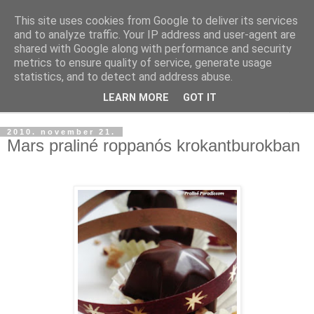
This site uses cookies from Google to deliver its services
and to analyze traffic. Your IP address and user-agent are
shared with Google along with performance and security
metrics to ensure quality of service, generate usage
statistics, and to detect and address abuse.
LEARN MORE
GOT IT
▼
2010. november 21.
Mars praliné roppanós krokantburokban