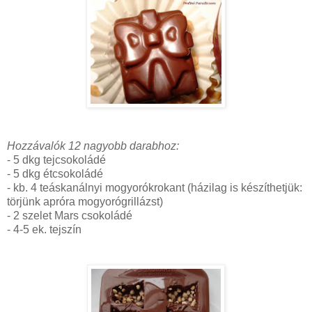
Hozzávalók 12 nagyobb darabhoz:
- 5 dkg tejcsokoládé
- 5 dkg étcsokoládé
- kb. 4 teáskanálnyi mogyorókrokant (házilag is készíthetjük:
törjünk apróra mogyorógrillázst)
- 2 szelet Mars csokoládé
- 4-5 ek. tejszín