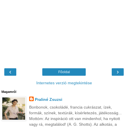
‹
›
Főoldal
Internetes verzió megtekintése
Magamról
Praliné Zsuzsi
Bonbonok, csokoládé, francia cukrászat, ízek,
formák, színek, textúrák, kísérletezés, játékosság...
Mottóm: Az inspiráció ott van mindenhol, ha nyitott
vagy rá, megtalálod! (A. G. Shotts). Az alkotás, a