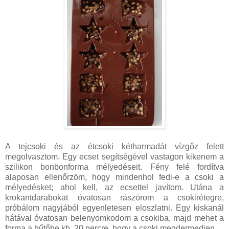
A tejcsoki és az étcsoki kétharmadát vízgőz felett
megolvasztom. Egy ecset segítségével vastagon kikenem a
szilikon bonbonforma mélyedéseit. Fény felé fordítva
alaposan ellenőrzöm, hogy mindenhol fedi-e a csoki a
mélyedésket; ahol kell, az ecsettel javítom. Utána a
krokantdarabokat óvatosan rászórom a csokirétegre,
próbálom nagyjából egyenletesen eloszlatni. Egy kiskanál
hátával óvatosan belenyomkodom a csokiba, majd mehet a
forma a hűtőbe kb. 20 percre, hogy a csoki megdermedjen.