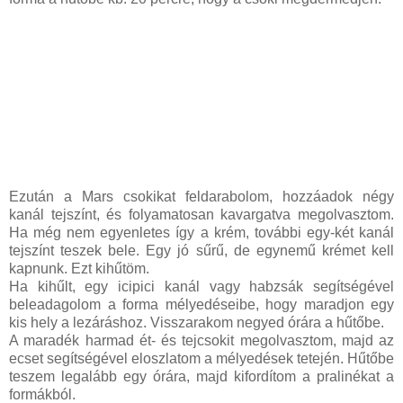
Ezután a Mars csokikat feldarabolom, hozzáadok négy
kanál tejszínt, és folyamatosan kavargatva megolvasztom.
Ha még nem egyenletes így a krém, további egy-két kanál
tejszínt teszek bele. Egy jó sűrű, de egynemű krémet kell
kapnunk. Ezt kihűtöm.
Ha kihűlt, egy icipici kanál vagy habzsák segítségével
beleadagolom a forma mélyedéseibe, hogy maradjon egy
kis hely a lezáráshoz. Visszarakom negyed órára a hűtőbe.
A maradék harmad ét- és tejcsokit megolvasztom, majd az
ecset segítségével eloszlatom a mélyedések tetején. Hűtőbe
teszem legalább egy órára, majd kifordítom a pralinékat a
formákból.