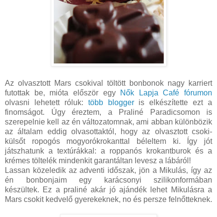
Az olvasztott Mars csokival töltött bonbonok nagy karriert
futottak be, mióta először egy
Nők Lapja Café fórumon
olvasni lehetett róluk:
több
blogger
is elkészítette ezt a
finomságot. Úgy éreztem, a Praliné Paradicsomon is
szerepelnie kell az én változatomnak, ami abban különbözik
az általam eddig olvasottaktól, hogy az olvasztott csoki-
külsőt ropogós mogyorókrokanttal béleltem ki. Így jót
játszhatunk a textúrákkal: a roppanós krokantburok és a
krémes töltelék mindenkit garantáltan levesz a lábáról!
Lassan közeledik az adventi időszak, jön a Mikulás, így az
én bonbonjaim egy karácsonyi szilikonformában
készültek. Ez a praliné akár jó ajándék lehet Mikulásra a
Mars csokit kedvelő gyerekeknek, no és persze felnőtteknek.