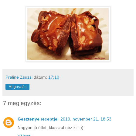
Praliné Zsuzsi
dátum:
17:10
Megosztás
7 megjegyzés:
Gesztenye receptjei
2010. november 21. 18:53
Nagyon jó ötlet, klasszul néz ki :-))
Válasz