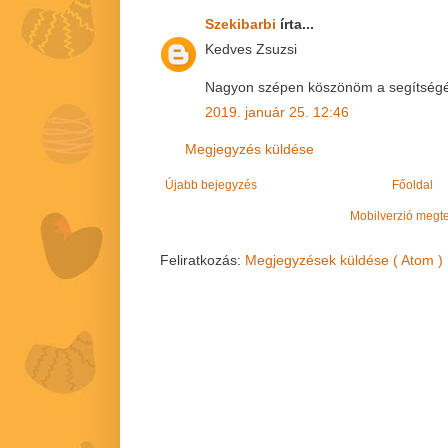
Szekibarbi
írta...
Kedves Zsuzsi
Nagyon szépen köszönöm a segítségé
2019. január 25. 12:46
Megjegyzés küldése
Újabb bejegyzés
Főoldal
Mobilverzió megt
Feliratkozás:
Megjegyzések küldése ( Atom )