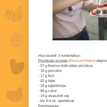
Hozzávalók 3 minitortához:
Pisztáciás joconde
(
Desszert.Neked
alaprec
- 57 g finomra őrölt sótlan pisztácia
- 16 g porcukor
- 17 g liszt
- 82 g tojás
- 39 g tojásfehérje
- 68 g cukor
- 14 g olvasztott vaj
- kb. 6-8 ek. eperlekvár
Epermousse: