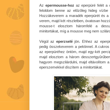
Az
epermousse-hoz
az eperpüré felét a 
feloldom benne az előzőleg hideg vízbe áz
Hozzákeverem a maradék eperpürét és a va
verem, majd két részletben, óvatosan hozz
mousse-t elosztom háromfelé a dess
minitortákat, míg a mousse meg nem szilárdul
Végül az
eperzselé
jön. Ehhez az eperpü
pedig összekeverem a pektinnel. A cukros 
az eperpüréhez öntöm, majd egy-két percig
majd elosztom a három desszertgyűrűben
hagyom megszilárdulni, majd eltávolítom a 
eperszemekkel díszítem a minitortákat.