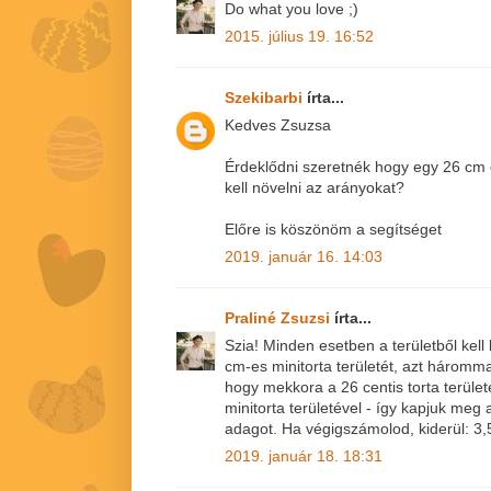
Do what you love ;)
2015. július 19. 16:52
Szekibarbi
írta...
Kedves Zsuzsa
Érdeklődni szeretnék hogy egy 26 cm 
kell növelni az arányokat?
Előre is köszönöm a segítséget
2019. január 16. 14:03
Praliné Zsuzsi
írta...
Szia! Minden esetben a területből kell k
cm-es minitorta területét, azt hárommal
hogy mekkora a 26 centis torta terület
minitorta területével - így kapjuk meg 
adagot. Ha végigszámolod, kiderül: 3,
2019. január 18. 18:31