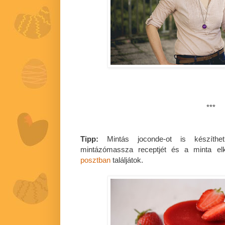
***
Tipp:
Mintás joconde-ot is készíth
mintázómassza receptjét és a minta e
posztban
találjátok.