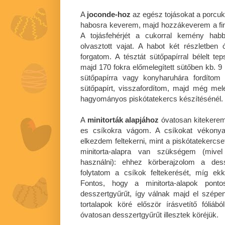
A
joconde-hoz
az egész tojásokat a porcuk
habosra keverem, majd hozzákeverem a finomr
A tojásfehérjét a cukorral kemény ha
olvasztott vajat. A habot két részletbe
forgatom. A tésztát sütőpapírral bélelt te
majd 170 fokra előmelegített sütőben kb. 9 
sütőpapírra vagy konyharuhára fordítom
sütőpapírt, visszafordítom, majd még mel
hagyományos piskótatekercs készítésénél. 
A
minitorták alapjához
óvatosan kitekerem 
es csíkokra vágom. A csíkokat vékonya
elkezdem feltekerni, mint a piskótatekerc
minitorta-alapra van szükségem (mivel
használni): ehhez körberajzolom a des
folytatom a csíkok feltekerését, míg e
Fontos, hogy a minitorta-alapok ponto
desszertgyűrűt, így válnak majd el szépe
tortalapok köré először írásvetítő fóliáb
óvatosan desszertgyűrűt illesztek köréjük.