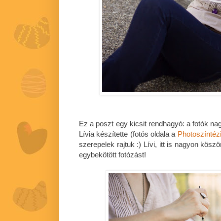
Ez a poszt egy kicsit rendhagyó: a fotók na
Lívia készítette (fotós oldala a
Photoszíntéz
szerepelek rajtuk :) Lívi, itt is nagyon kös
egybekötött fotózást!