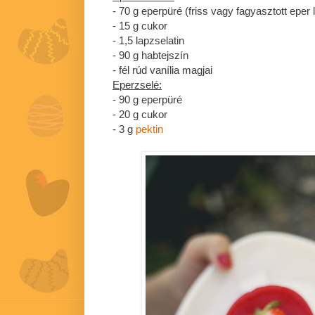
- 70 g eperpüré (friss vagy fagyasztott eper
- 15 g cukor
- 1,5 lapzselatin
- 90 g habtejszín
- fél rúd vanília magjai
Eperzselé:
- 90 g eperpüré
- 20 g cukor
- 3 g
pektin