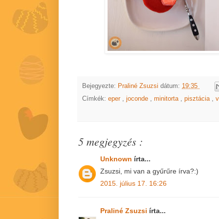
Bejegyezte:
Praliné Zsuzsi
dátum:
19:35
Címkék:
eper
,
joconde
,
minitorta
,
pisztácia
,
v
5 megjegyzés :
Unknown
írta...
Zsuzsi, mi van a gyűrűre írva?:)
2015. július 17. 16:26
Praliné Zsuzsi
írta...