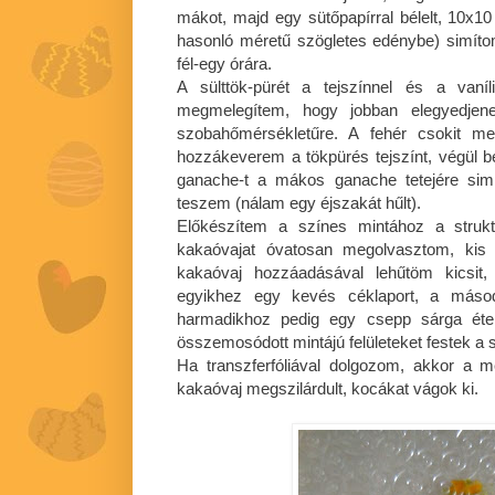
mákot, majd egy sütőpapírral bélelt, 10x
hasonló méretű szögletes edénybe) simíto
fél-egy órára.
A sülttök-pürét a tejszínnel és a vaní
megmelegítem, hogy jobban elegyedjene
szobahőmérsékletűre. A fehér csokit me
hozzákeverem a tökpürés tejszínt, végül be
ganache-t a mákos ganache tetejére sim
teszem (nálam egy éjszakát hűlt).
Előkészítem a színes mintához a struktúr
kakaóvajat óvatosan megolvasztom, kis k
kakaóvaj hozzáadásával lehűtöm kicsit
egyikhez egy kevés céklaport, a máso
harmadikhoz pedig egy csepp sárga ételf
összemosódott mintájú felületeket festek a st
Ha transzferfóliával dolgozom, akkor a me
kakaóvaj megszilárdult, kocákat vágok ki.