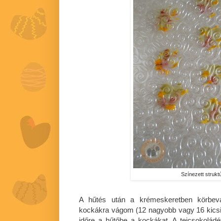
Színezett struktú
A hűtés után a krémeskeretben körbev
kockákra vágom (12 nagyobb vagy 16 kicsi
időre a hűtőbe a kockákat. A tejcsokolá