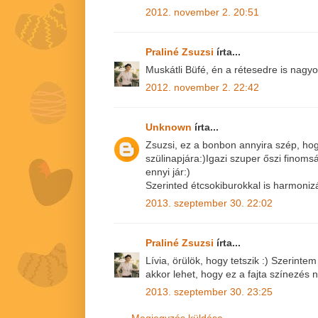
2012. november 2. 20:51
Praliné Zsuzsi
írta...
Muskátli Büfé, én a rétesedre is nagy
2012. november 2. 22:42
Unknown
írta...
Zsuzsi, ez a bonbon annyira szép, h
szülinapjára:)Igazi szuper őszi finom
ennyi jár:)
Szerinted étcsokiburokkal is harmoniz
2013. szeptember 30. 22:02
Praliné Zsuzsi
írta...
Lívia, örülök, hogy tetszik :) Szerintem
akkor lehet, hogy ez a fajta színezés 
2013. szeptember 30. 23:25