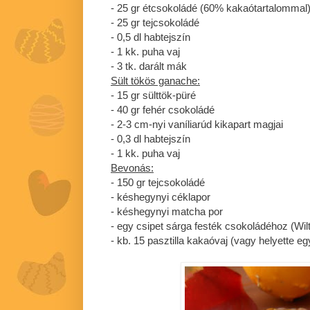
- 25 gr étcsokoládé (60% kakaótartalommal
- 25 gr tejcsokoládé
- 0,5 dl habtejszín
- 1 kk. puha vaj
- 3 tk. darált mák
Sült tökös ganache:
- 15 gr sülttök-püré
- 40 gr fehér csokoládé
- 2-3 cm-nyi vaníliarúd kikapart magjai
- 0,3 dl habtejszín
- 1 kk. puha vaj
Bevonás:
- 150 gr tejcsokoládé
- késhegynyi céklapor
- késhegynyi matcha por
- egy csipet sárga festék csokoládéhoz (Wi
- kb. 15 pasztilla kakaóvaj (vagy helyette eg