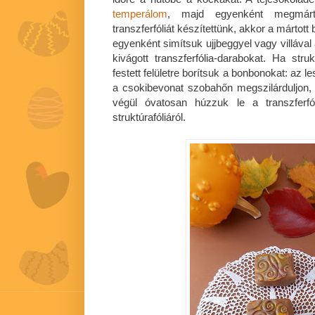
temperálom
, majd egyenként megmár
transzferfóliát készítettünk, akkor a mártot
egyenként simítsuk ujjbeggyel vagy villával a
kivágott transzferfólia-darabokat. Ha stru
festett felületre borítsuk a bonbonokat: az 
a csokibevonat szobahőn megszilárduljon,
végül óvatosan húzzuk le a transzferfó
struktúrafóliáról.