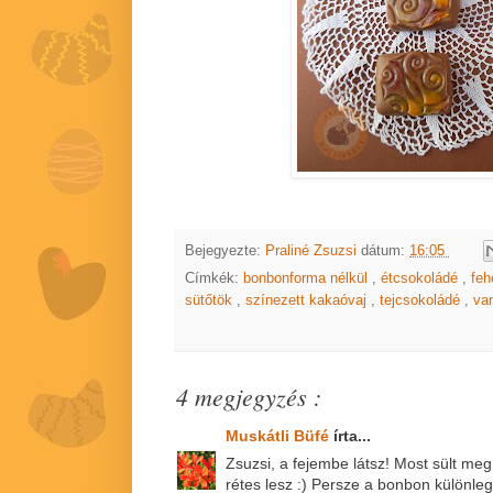
Bejegyezte:
Praliné Zsuzsi
dátum:
16:05
Címkék:
bonbonforma nélkül
,
étcsokoládé
,
feh
sütőtök
,
színezett kakaóvaj
,
tejcsokoládé
,
van
4 megjegyzés :
Muskátli Büfé
írta...
Zsuzsi, a fejembe látsz! Most sült me
rétes lesz :) Persze a bonbon különleg