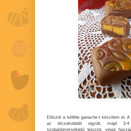
Először a kétféle ganache-t készítem el.
az étcsokoládét együtt, majd 3-4
szobahőmérsékletű tejszínt, végül hozz