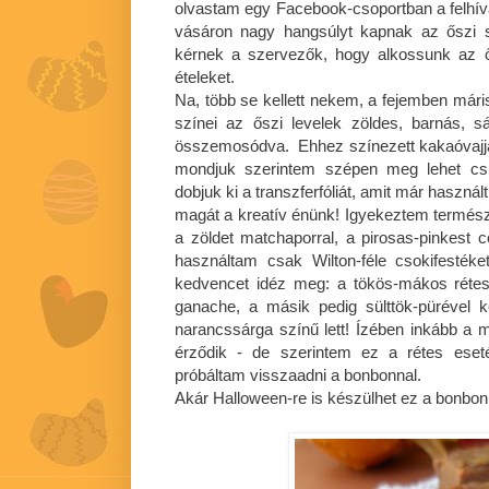
olvastam egy Facebook-csoportban a felhív
vásáron nagy hangsúlyt kapnak az őszi 
kérnek a szervezők, hogy alkossunk az ősz
ételeket.
Na, több se kellett nekem, a fejemben máris
színei az őszi levelek zöldes, barnás, sár
összemosódva. Ehhez színezett kakaóvajjal 
mondjuk szerintem szépen meg lehet csiná
dobjuk ki a transzferfóliát, amit már használ
magát a kreatív énünk! Igyekeztem termés
a zöldet matchaporral, a pirosas-pinkest c
használtam csak Wilton-féle csokifesték
kedvencet idéz meg: a tökös-mákos rétes
ganache, a másik pedig sülttök-pürével 
narancssárga színű lett! Ízében inkább a 
érződik - de szerintem ez a rétes eseté
próbáltam visszaadni a bonbonnal.
Akár Halloween-re is készülhet ez a bonbon