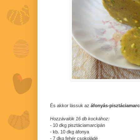
És akkor lássuk az
áfonyás-pisztáciamarc
Hozzávalók 16 db kockához:
- 10 dkg pisztáciamarcipán
- kb. 10 dkg áfonya
- 7 dkg fehér csokoládé