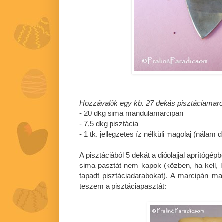
Hozzávalók egy kb. 27 dekás pisztáciamarc
- 20 dkg sima mandulamarcipán
- 7,5 dkg pisztácia
- 1 tk. jellegzetes íz nélküli magolaj (nálam d
A pisztáciából 5 dekát a dióolajjal aprítógé
sima pasztát nem kapok (közben, ha kell, 
tapadt pisztáciadarabokat). A marcipán m
teszem a pisztáciapasztát: