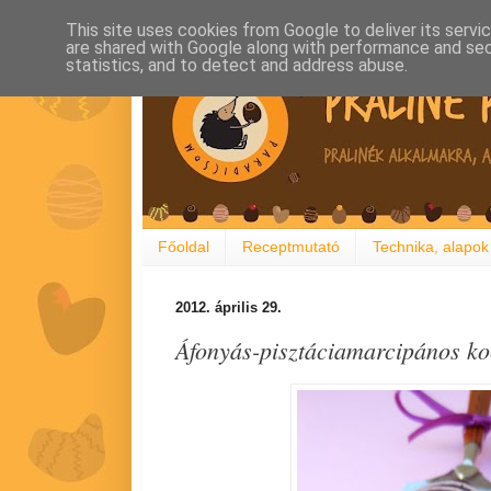
This site uses cookies from Google to deliver its servi
are shared with Google along with performance and secu
statistics, and to detect and address abuse.
Főoldal
Receptmutató
Technika, alapok
2012. április 29.
Áfonyás-pisztáciamarcipános k