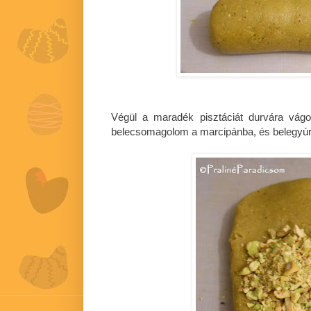
Végül a maradék pisztáciát durvára vág
belecsomagolom a marcipánba, és belegy