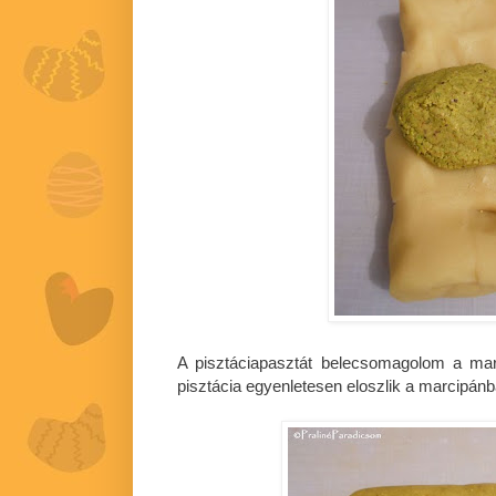
A pisztáciapasztát belecsomagolom a ma
pisztácia egyenletesen eloszlik a marcipánb