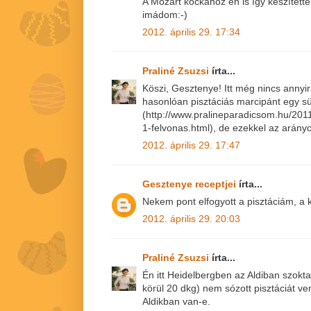
A Mozart kockához én is így készített
imádom:-)
2012. április 29. 17:34
Praliné Zsuzsi
írta...
Köszi, Gesztenye! Itt még nincs annyir
hasonlóan pisztáciás marcipánt egy 
(http://www.pralineparadicsom.hu/201
1-felvonas.html), de ezekkel az arányo
2012. április 29. 17:47
Gesztenye receptjei
írta...
Nekem pont elfogyott a pisztáciám, a 
2012. április 29. 20:03
Praliné Zsuzsi
írta...
Én itt Heidelbergben az Aldiban szokt
körül 20 dkg) nem sózott pisztáciát v
Aldikban van-e.