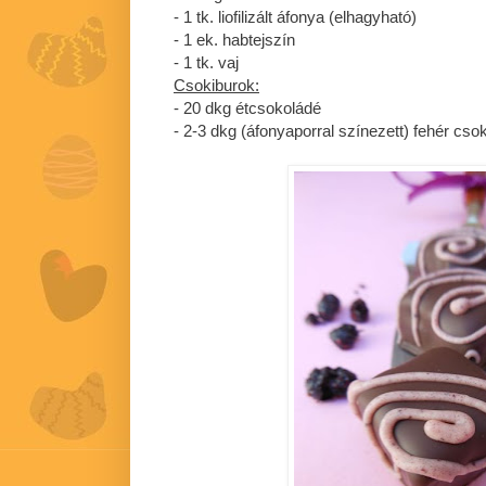
- 1 tk. liofilizált áfonya (elhagyható)
- 1 ek. habtejszín
- 1 tk. vaj
Csokiburok:
- 20 dkg étcsokoládé
- 2-3 dkg (áfonyaporral színezett) fehér cso