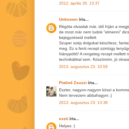
2012. április 30. 13:37
Unknown
írta...
Régóta olvaslak már, idő híján a meg
de most már nem tudok "elmenni" dics
bejegyzéseid mellett.
Szuper szép dolgokat készítesz, fanta
meg. Ez a fenti recept szintúgy lenyűg
hiánypótló! A rengeteg recept mellett 
technikákkal sem. Köszönöm, jó olvasn
2013. augusztus 23. 10:58
Praliné Zsuzsi
írta...
Eszter, nagyon-nagyon köszi a komment
Nem tervezem abbahagyni ;)
2013. augusztus 23. 13:38
eszti
írta...
Helyes :)