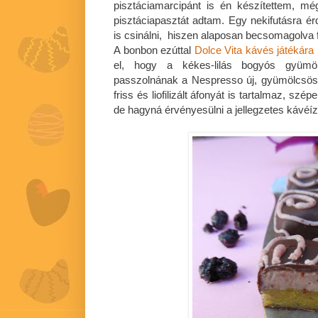
pisztáciamarcipánt is én készítettem, m
pisztáciapasztát adtam. Egy nekifutásra 
is csinálni, hiszen alaposan becsomagolva fó
A bonbon ezúttal
Dolce Vita kávés játékára
el, hogy a kékes-lilás bogyós gyümöl
passzolnának a Nespresso új, gyümölcsös 
friss és liofilizált áfonyát is tartalmaz, s
de hagyná érvényesülni a jellegzetes kávéíz