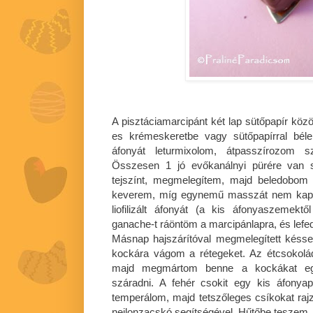
A pisztáciamarcipánt két lap sütőpapír köz
es krémeskeretbe vagy sütőpapírral bél
áfonyát leturmixolom, átpasszírozom s
Összesen 1 jó evőkanálnyi pürére van
tejszínt, megmelegítem, majd beledobom a
keverem, míg egynemű masszát nem kapo
liofilizált áfonyát (a kis áfonyaszemek
ganache-t ráöntöm a marcipánlapra, és lef
Másnap hajszárítóval megmelegített késse
kockára vágom a rétegeket. Az étcsokol
majd megmártom benne a kockákat egye
száradni. A fehér csokit egy kis áfonya
temperálom, majd tetszőleges csíkokat raj
nejlonzacskó segítségével. Hűtőbe teszem,