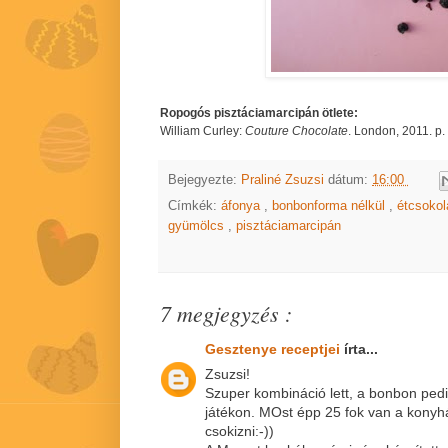
Ropogós pisztáciamarcipán ötlete:
William Curley:
Couture Chocolate
. London, 2011. p.
Bejegyezte:
Praliné Zsuzsi
dátum:
16:00
Címkék:
áfonya
,
bonbonforma nélkül
,
étcsoko
gyümölcs
,
pisztáciamarcipán
7 megjegyzés :
Gesztenye receptjei
írta...
Zsuzsi!
Szuper kombináció lett, a bonbon pedi
játékon. MOst épp 25 fok van a kony
csokizni:-))