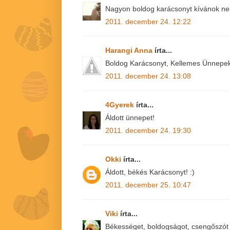
Nagyon boldog karácsonyt kívánok ne
2011. december 24. 12:22
Harangi Anna
írta...
Boldog Karácsonyt, Kellemes Ünnepek
2011. december 24. 13:08
4Gyerek
írta...
Áldott ünnepet!
2011. december 24. 19:30
Okki
írta...
Áldott, békés Karácsonyt! :)
2011. december 25. 10:47
Viki
írta...
Békességet, boldogságot, csengőszót 