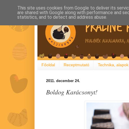
This site uses cookies from Google to deliver its servi
are shared with Google along with performance and secu
statistics, and to detect and address abuse.
Főoldal
Receptmutató
Technika, alapok
2011. december 24.
Boldog Karácsonyt!