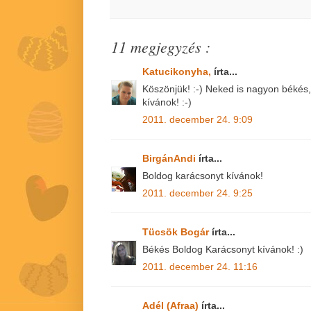
11 megjegyzés :
Katucikonyha,
írta...
Köszönjük! :-) Neked is nagyon békés
kívánok! :-)
2011. december 24. 9:09
BirgánAndi
írta...
Boldog karácsonyt kívánok!
2011. december 24. 9:25
Tücsök Bogár
írta...
Békés Boldog Karácsonyt kívánok! :)
2011. december 24. 11:16
Adél (Afraa)
írta...