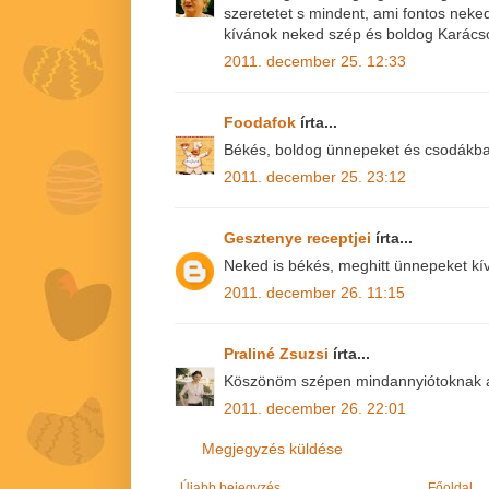
szeretetet s mindent, ami fontos neked
kívánok neked szép és boldog Karács
2011. december 25. 12:33
Foodafok
írta...
Békés, boldog ünnepeket és csodákban
2011. december 25. 23:12
Gesztenye receptjei
írta...
Neked is békés, meghitt ünnepeket kí
2011. december 26. 11:15
Praliné Zsuzsi
írta...
Köszönöm szépen mindannyiótoknak a
2011. december 26. 22:01
Megjegyzés küldése
Újabb bejegyzés
Főoldal