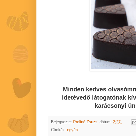
Minden kedves olvasómna
idetévedő látogatónak kí
karácsonyi ün
Bejegyezte:
Praliné Zsuzsi
dátum:
2:27
Címkék:
egyéb