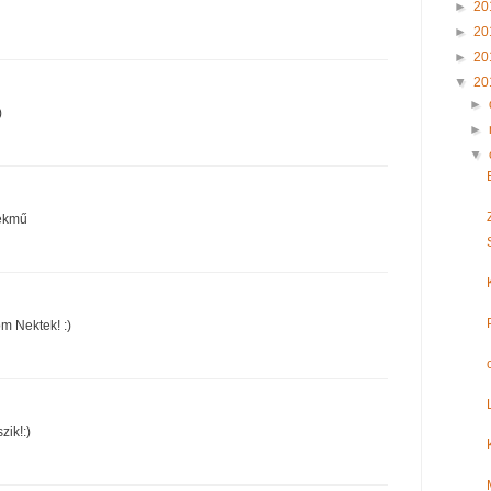
►
20
►
20
►
20
▼
20
►
)
►
▼
mekmű
m Nektek! :)
zik!:)