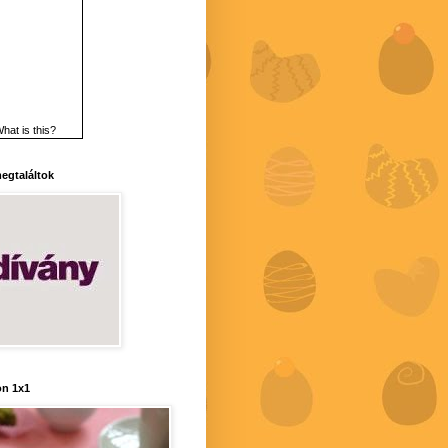
hat is this?
 megtaláltok
n 1x1