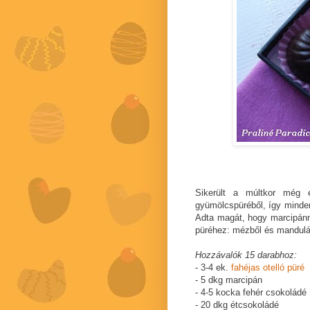
Sikerült a múltkor még e
gyümölcspüréből, így minde
Adta magát, hogy marcipánn
püréhez: mézből és manduláb
Hozzávalók 15 darabhoz:
- 3-4 ek.
fahéjas otelló püré
- 5 dkg marcipán
- 4-5 kocka fehér csokoládé
- 20 dkg étcsokoládé