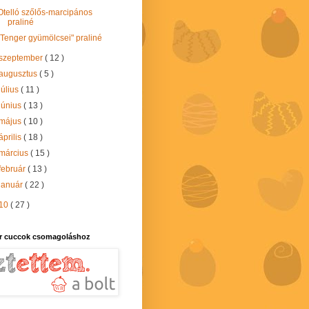
Otelló szőlős-marcipános
praliné
"Tenger gyümölcsei" praliné
szeptember
( 12 )
augusztus
( 5 )
július
( 11 )
június
( 13 )
május
( 10 )
április
( 18 )
március
( 15 )
február
( 13 )
január
( 22 )
10
( 27 )
r cuccok csomagoláshoz