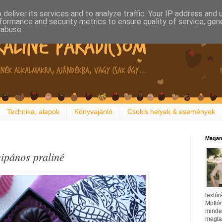
deliver its services and to analyze traffic. Your IP address and
formance and security metrics to ensure quality of service, ge
 abuse.
Technika, alapok
Könyvajánló
Csokis helyek & események
Magam
cipános praliné
textúr
Mottóm
minden
megtal