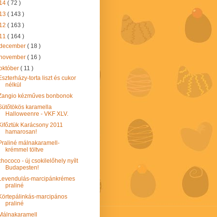
14
( 72 )
13
( 143 )
12
( 163 )
11
( 164 )
december
( 18 )
november
( 16 )
október
( 11 )
Eszterházy-torta liszt és cukor
nélkül
Zangio kézműves bonbonok
Sütőtökös karamella
Halloweenre - VKF XLV.
Kifőztük Karácsony 2011
hamarosan!
Praliné málnakaramell-
krémmel töltve
chococo - új csokilelőhely nyílt
Budapesten!
Levendulás-marcipánkrémes
praliné
Körtepálinkás-marcipános
praliné
Málnakaramell