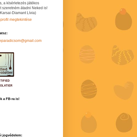
s, a kísérletezés játékos
t szeretném átadni Neked is!
 Karsai-Diamant Lívia)
 profil megtekintése
hatsz:
neparadicsom@gmail.com
TIFIED
OLATIER
k a FB-ra is!
i jogvédelem: