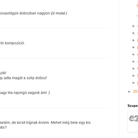
Ròzsavölgyis dobozban nagyon jòl mutat:)
►
►
►
zín kompozíció.
►
►
►
►
zik!
►
gy adta magát a szép doboz!
►
►
20
nagy lila-rajongó vagyok ám! :)
Szupe
selém, de kicsit hígnak érzem. Mehet még bele egy kis
fix?