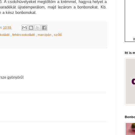
. A csokihüvelyeket megtöltöm a krémmel, hagyva helyet a
maradékát újratemperálom, majd lezárom a bonbonokat. Kb.
om a kész bonbonokat.
m:
10:55
okoládé
,
fehércsokoládé
,
marcipán
,
szőlő
W
Itt is
rsze gyönyörű!
Bonbo