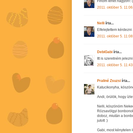
Finom lehet nagyon!:-
2011. október 5. 11:06
Nelli
írta...
Elfelejtettem kérdezn
2011. október 5. 11:08
DebiGabi
írta...
Itt is szeretném jele
2011. október 5. 11:43
Praliné Zsuzsi
írta...
Katucikonyha, köszön
Andi, örülök, hogy ízlet
Nelli, köszönöm Neked
Rózsavölgyi bonbonoka
doboz, miután a bonb
jutott :)
Gabi, most kénytelen 