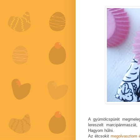
A gyümölcspürét megmeleg
lereszelt marcipánmaszá
Hagyom hűlni.
Az étcsokit
megolvasztom 