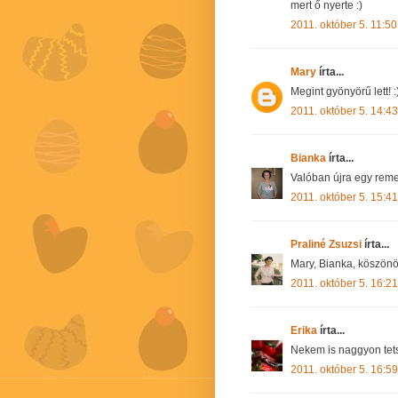
mert ő nyerte :)
2011. október 5. 11:50
Mary
írta...
Megint gyönyörű lett! :
2011. október 5. 14:43
Bianka
írta...
Valóban újra egy re
2011. október 5. 15:41
Praliné Zsuzsi
írta...
Mary, Bianka, köszönö
2011. október 5. 16:21
Erika
írta...
Nekem is naggyon tets
2011. október 5. 16:59