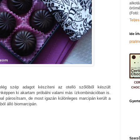
alkotá
örömé
(Fotó:
Teljes
Ide ír
prali
CER
lég szép adagot készíteni az otelló szőlőből készült
CHOC
nképpen ki akartam próbálni valami más ízkombinációban is.
al párosítsam, de most igazán különleges marcipán került a
Gyerte
ól álló biomarcipán.
Szerző