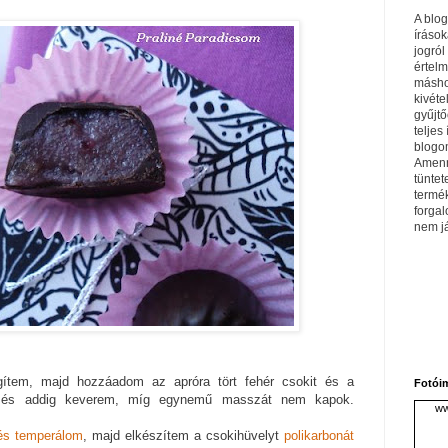
A blo
írások
jogról
értel
máshol
kivéte
gyűjtő
teljes 
blogom
Amenn
tüntet
termé
forga
nem j
ítem, majd hozzáadom az apróra tört fehér csokit és a
Fotói
t, és addig keverem, míg egynemű masszát nem kapok.
ww
és temperálom
, majd elkészítem a csokihüvelyt
polikarbonát