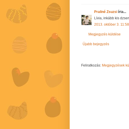
Praliné Zsuzsi
írta...
Lívia, inkább kis dzsem
2013. október 3. 11:58
Megjegyzés küldése
Újabb bejegyzés
Feliratkozás:
Megjegyzések kül