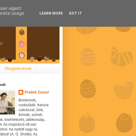
 user-agent
nerate usage
LEARN MORE
GOT IT
Megjelenések
ról
Praliné Zsuzsi
Bonbonok,
csokoládé, francia
cukrászat, ízek,
formák, színek,
ák, kísérletezés, játékosság...
: Az inspiráció ott van
hol, ha nyitott vagy rá,
álod! (A. G. Shotts). Az