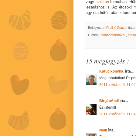
vagy
szilikon
formában. Hűtő
lezáráshoz is. Az étcsoki 
egy óra hűtés után kifordít
Bejegyezte:
Praliné Zsuzsi
dátu
Címkék:
bonbonformával
,
étcs
15 megjegyzés :
Katucikonyha,
írta...
Megunhatatlan! És pe
2011. október 5. 11:02
BirgánAndi
írta...
És isteni!!!
2011. október 5. 11:04
Nelli
írta...