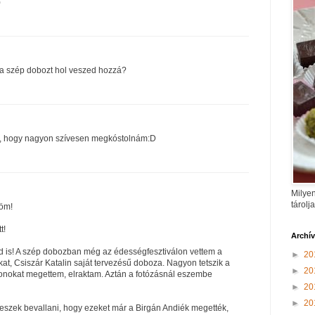
)
i a szép dobozt hol veszed hozzá?
zni, hogy nagyon szívesen megkóstolnám:D
Milyen
tárolj
öm!
t!
Archí
 is! A szép dobozban még az édességfesztiválon vettem a
►
20
t, Csiszár Katalin saját tervezésű doboza. Nagyon tetszik a
►
20
onokat megettem, elraktam. Aztán a fotózásnál eszembe
►
20
►
20
leszek bevallani, hogy ezeket már a Birgán Andiék megették,