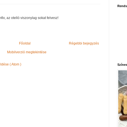
Rends
fix, az otelló viszonylag sokat felvesz!
Főoldal
Régebbi bejegyzés
Mobilverzió megtekintése
dése ( Atom )
Színes