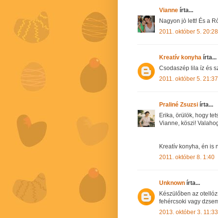
Vianne
írta...
Nagyon jò lett! És a 
2011. október 5. 20:28
Kreatív konyha
írta...
Csodaszép lila íz és s
2011. október 5. 21:37
Praliné Zsuzsi
írta...
Erika, örülök, hogy tets
Vianne, köszi! Valaho
Kreatív konyha, én is 
2011. október 8. 1:40
Unknown
írta...
Készülőben az otellóz
fehércsoki vagy dzsem
2013. október 3. 11:33