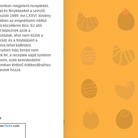
gomban megjelent recepteket,
at és fényképeket a szerzői
 szóló 1999. évi LXXVI. törvény
mében az engedélyem nélkül
 közzétenni tilos. Ez alól
lt képeznek azok a
oldalak, ahol nem közlik a
írást, és a folytatásért a
ra lehet kattintani.
yiben más forrást nem
ek fel, a receptek saját szellemi
keim, ezek kereskedelmi
lomban történő értékesítéséhez
árulok hozzá.
m
w.
flick
r
.com