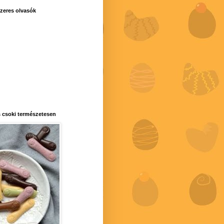
zeres olvasók
 csoki természetesen