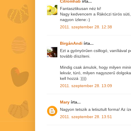
Citromhab
írta...
Fantasztikusan néz ki!
Nagy kedvencem a Rákóczi túrós süti, 
nagyon ízlene:-)
2011. szeptember 28. 12:38
BirgánAndi
írta...
Ezt a gyönyörűen csillogó, vaníliával p
tovább díszíteni.
Mindig csak ámulok, hogy milyen mini
lekvár, túró, milyen nagyszerű dolgokat
kell hozzá :))))
2011. szeptember 28. 13:09
Mary
írta...
Nagyon tetszik a letisztult forma! Az í
2011. szeptember 28. 13:51