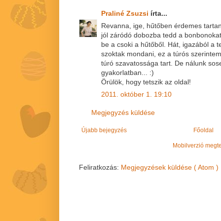
Praliné Zsuzsi
írta...
Revanna, ige, hűtőben érdemes tarta
jól záródó dobozba tedd a bonbonokat,
be a csoki a hűtőből. Hát, igazából a t
szoktak mondani, ez a túrós szerintem
túró szavatossága tart. De nálunk sose
gyakorlatban... :)
Örülök, hogy tetszik az oldal!
2011. október 1. 19:10
Megjegyzés küldése
Újabb bejegyzés
Főoldal
Mobilverzió megt
Feliratkozás:
Megjegyzések küldése ( Atom )