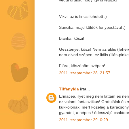
Vikvi, az is fincsi lehetett :)
Suncika, majd küldök fénypostával :)
Bianka, köszi!
Gesztenye, köszi! Nem az aldis (fehé
nem olvad szépen, ez lidlis (lilás-pin
Flóra, köszönöm szépen!
2011. szeptember 28. 21:57
Tiffanylda
írta...
Erinacea, ilyet még nem láttam és nem
ez valami fantasztikus! Gratulálok és 
kukkolónak, mert közeleg a karácsony 
gyanánt, a népes / édesszájú család
2011. szeptember 29. 0:29