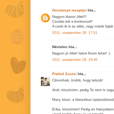
Gesztenye receptjei
írta...
Nagyon klassz ötlet!!!
Csodás lett a bonbonod!!
A csoki itt is az aldis, vagy másik fajtá
2011. szeptember 28. 17:51
Névtelen írta...
Nagyon jó ötlet! Isteni finom lehet! :)
2011. szeptember 28. 19:45
Praliné Zsuzsi
írta...
Citromhab, örülök, hogy tetszik!
Andi, köszönöm, pedig Te nem is vagy 
Mary, köszi, a klasszikus ízpáosítássa
Erika, köszönöm! Pedig én hiányoltam 
végül örülök, hogy így is tetszik!