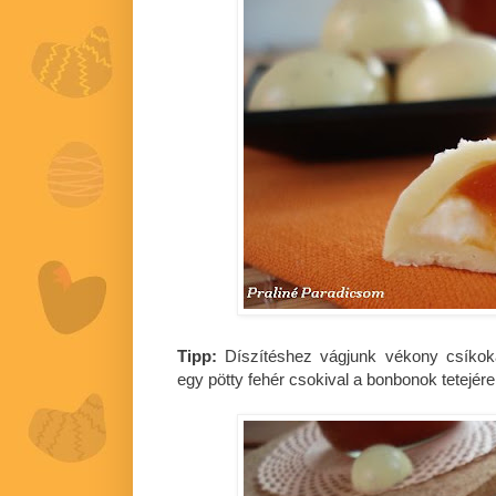
Tipp:
Díszítéshez vágjunk vékony csíkoka
egy pötty fehér csokival a bonbonok tetejére