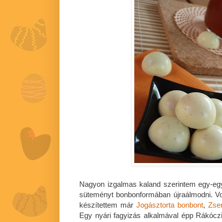
Nagyon izgalmas kaland szerintem egy-egy
süteményt bonbonformában újraálmodni. Vo
készítettem már
Jogásztorta bonbont
,
Zse
Egy nyári fagyizás alkalmával épp Rákóczi