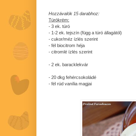
Hozzávalók 15 darabhoz:
Túrókrém:
- 3 ek. túró
- 1-2 ek. tejszín (függ a túró állagától)
- cukor/méz ízlés szerint
- fél biocitrom héja
- citromlé ízlés szerint
- 2 ek. baracklekvár
- 20 dkg fehércsokoládé
- fél rúd vanília magjai