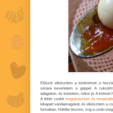
Először elkészítem a túrókrémet: a hozz
simára kevertetem a géppel. A cukrot/m
adagolom, és kóstolom, mikor jó. A krémet 
A fehér csokit
megolvasztom és temperál
kikapart vaníliamagokat, és elkészítem a c
formában. Hűtőbe teszem, míg a csoki megs