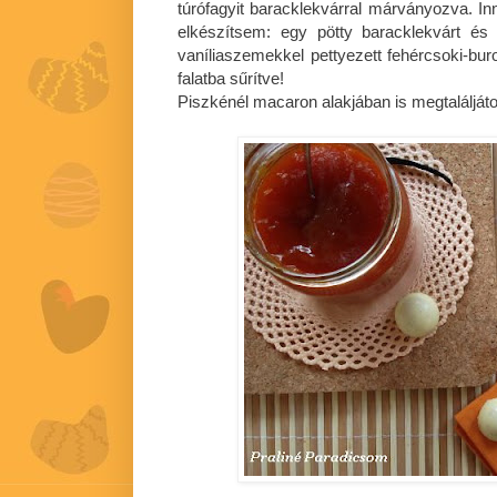
túrófagyit baracklekvárral márványozva. Inn
elkészítsem: egy pötty baracklekvárt és
vaníliaszemekkel pettyezett fehércsoki-buro
falatba sűrítve!
Piszkénél macaron alakjában is megtalálját