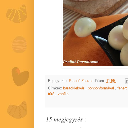
Bejegyezte:
Praliné Zsuzsi
dátum:
11:55
Címkék:
baracklekvár
,
bonbonformával
,
fehér
túró
,
vanília
15 megjegyzés :