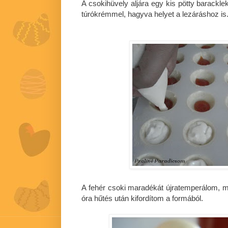
A csokihüvely aljára egy kis pötty barackl
túrókrémmel, hagyva helyet a lezáráshoz is
A fehér csoki maradékát újratemperálom, 
óra hűtés után kifordítom a formából.