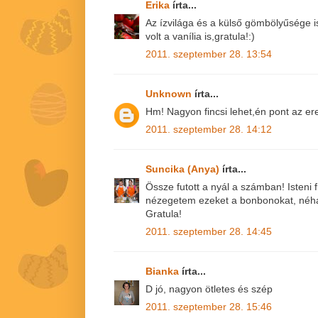
Erika
írta...
Az ízvilága és a külső gömbölyűsége is
volt a vanília is,gratula!:)
2011. szeptember 28. 13:54
Unknown
írta...
Hm! Nagyon fincsi lehet,én pont az ere
2011. szeptember 28. 14:12
Suncika (Anya)
írta...
Össze futott a nyál a számban! Isteni fi
nézegetem ezeket a bonbonokat, néha b
Gratula!
2011. szeptember 28. 14:45
Bianka
írta...
D jó, nagyon ötletes és szép
2011. szeptember 28. 15:46