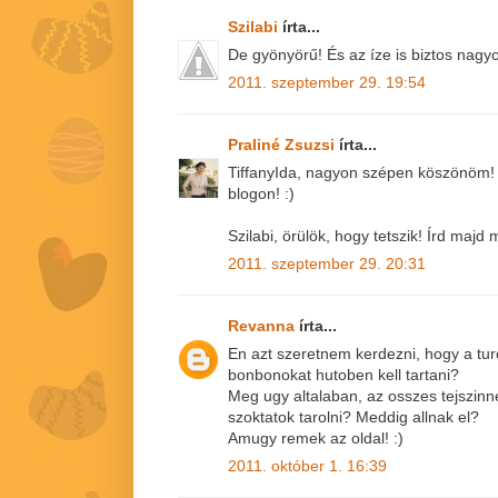
Szilabi
írta...
De gyönyörű! És az íze is biztos nagyo
2011. szeptember 29. 19:54
Praliné Zsuzsi
írta...
TiffanyIda, nagyon szépen köszönöm! 
blogon! :)
Szilabi, örülök, hogy tetszik! Írd majd 
2011. szeptember 29. 20:31
Revanna
írta...
En azt szeretnem kerdezni, hogy a turo
bonbonokat hutoben kell tartani?
Meg ugy altalaban, az osszes tejszinn
szoktatok tarolni? Meddig allnak el?
Amugy remek az oldal! :)
2011. október 1. 16:39