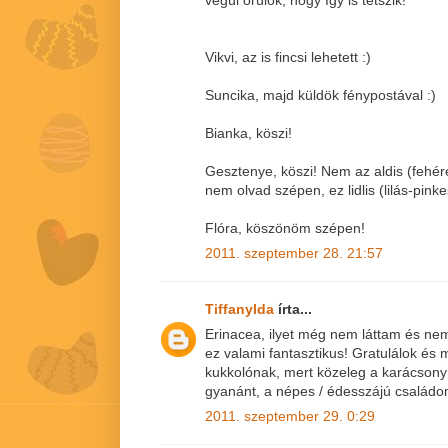
Vikvi, az is fincsi lehetett :)
Suncika, majd küldök fénypostával :)
Bianka, köszi!
Gesztenye, köszi! Nem az aldis (fehé
nem olvad szépen, ez lidlis (lilás-pin
Flóra, köszönöm szépen!
2011. szeptember 28. 21:57
Tiffanylda
írta...
Erinacea, ilyet még nem láttam és nem
ez valami fantasztikus! Gratulálok és 
kukkolónak, mert közeleg a karácsony 
gyanánt, a népes / édesszájú család
2011. szeptember 29. 0:29