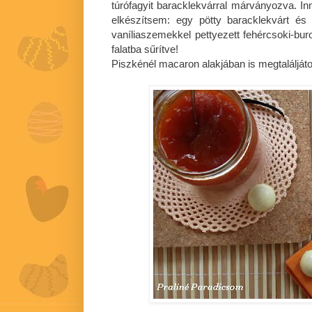
túrófagyit baracklekvárral márványozva. Inn
elkészítsem: egy pötty baracklekvárt és
vaníliaszemekkel pettyezett fehércsoki-buro
falatba sűrítve!
Piszkénél macaron alakjában is megtalálját