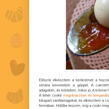
Először elkészítem a túrókrémet: a hozz
simára kevertetem a géppel. A cukrot/m
adagolom, és kóstolom, mikor jó. A krémet 
A fehér csokit
megolvasztom és temperál
kikapart vaníliamagokat, és elkészítem a c
formában. Hűtőbe teszem, míg a csoki megs