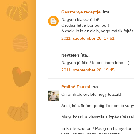
Gesztenye receptjei
írta...
Nagyon klassz ötlet!!!
Csodás lett a bonbonod!!
A csoki itt is az aldis, vagy másik fajtá
2011. szeptember 28. 17:51
Névtelen írta...
Nagyon jó ötlet! Isteni finom lehet! :)
2011. szeptember 28. 19:45
Praliné Zsuzsi
írta...
Citromhab, örülök, hogy tetszik!
Andi, köszönöm, pedig Te nem is vagy 
Mary, köszi, a klasszikus ízpáosítássa
Erika, köszönöm! Pedig én hiányoltam 
végül örülök, hogy így is tetszik!