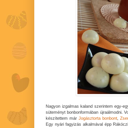
Nagyon izgalmas kaland szerintem egy-egy
süteményt bonbonformában újraálmodni. Vo
készítettem már
Jogásztorta bonbont
,
Zse
Egy nyári fagyizás alkalmával épp Rákóczi