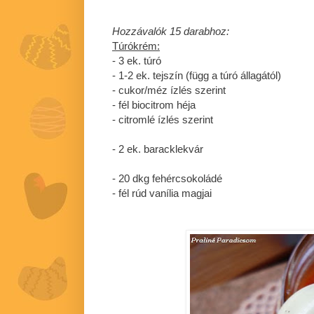
Hozzávalók 15 darabhoz:
Túrókrém:
- 3 ek. túró
- 1-2 ek. tejszín (függ a túró állagától)
- cukor/méz ízlés szerint
- fél biocitrom héja
- citromlé ízlés szerint
- 2 ek. baracklekvár
- 20 dkg fehércsokoládé
- fél rúd vanília magjai