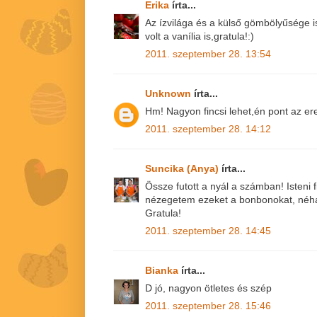
Erika
írta...
Az ízvilága és a külső gömbölyűsége is
volt a vanília is,gratula!:)
2011. szeptember 28. 13:54
Unknown
írta...
Hm! Nagyon fincsi lehet,én pont az ere
2011. szeptember 28. 14:12
Suncika (Anya)
írta...
Össze futott a nyál a számban! Isteni fi
nézegetem ezeket a bonbonokat, néha b
Gratula!
2011. szeptember 28. 14:45
Bianka
írta...
D jó, nagyon ötletes és szép
2011. szeptember 28. 15:46