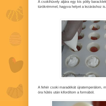
A csokihüvely aljára egy kis pötty barackl
túrókrémmel, hagyva helyet a lezáráshoz is
A fehér csoki maradékát újratemperálom, 
óra hűtés után kifordítom a formából.