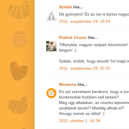
Szilabi
írta...
De gyönyörű! És az íze is biztos nagyo
2011. szeptember 29. 19:54
Praliné Zsuzsi
írta...
TiffanyIda, nagyon szépen köszönöm! 
blogon! :)
Szilabi, örülök, hogy tetszik! Írd majd 
2011. szeptember 29. 20:31
Revanna
írta...
En azt szeretnem kerdezni, hogy a turo
bonbonokat hutoben kell tartani?
Meg ugy altalaban, az osszes tejszinn
szoktatok tarolni? Meddig allnak el?
Amugy remek az oldal! :)
2011. október 1. 16:39