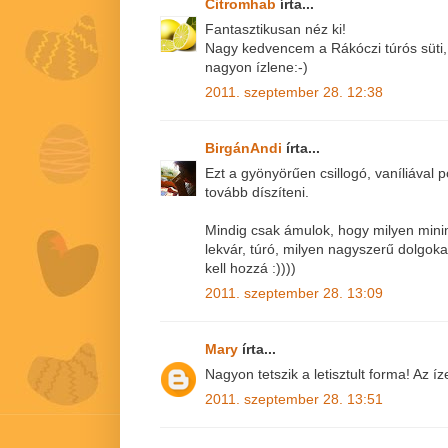
Citromhab
írta...
Fantasztikusan néz ki!
Nagy kedvencem a Rákóczi túrós süti, 
nagyon ízlene:-)
2011. szeptember 28. 12:38
BirgánAndi
írta...
Ezt a gyönyörűen csillogó, vaníliával p
tovább díszíteni.
Mindig csak ámulok, hogy milyen mini
lekvár, túró, milyen nagyszerű dolgokat
kell hozzá :))))
2011. szeptember 28. 13:09
Mary
írta...
Nagyon tetszik a letisztult forma! Az í
2011. szeptember 28. 13:51