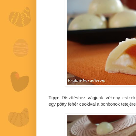
Tipp:
Díszítéshez vágjunk vékony csíkoka
egy pötty fehér csokival a bonbonok tetejére