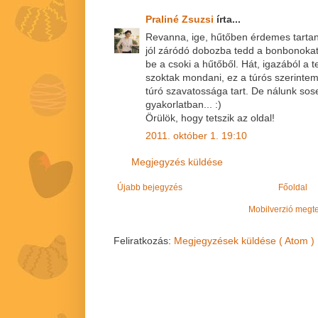
Praliné Zsuzsi
írta...
Revanna, ige, hűtőben érdemes tarta
jól záródó dobozba tedd a bonbonokat,
be a csoki a hűtőből. Hát, igazából a t
szoktak mondani, ez a túrós szerintem
túró szavatossága tart. De nálunk sose
gyakorlatban... :)
Örülök, hogy tetszik az oldal!
2011. október 1. 19:10
Megjegyzés küldése
Újabb bejegyzés
Főoldal
Mobilverzió megt
Feliratkozás:
Megjegyzések küldése ( Atom )